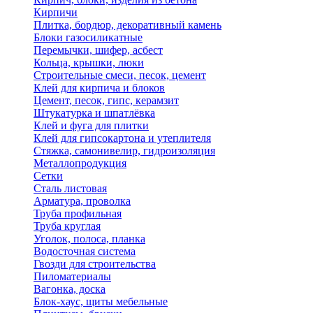
Кирпичи
Плитка, бордюр, декоративный камень
Блоки газосиликатные
Перемычки, шифер, асбест
Кольца, крышки, люки
Строительные смеси, песок, цемент
Клей для кирпича и блоков
Цемент, песок, гипс, керамзит
Штукатурка и шпатлёвка
Клей и фуга для плитки
Клей для гипсокартона и утеплителя
Стяжка, самонивелир, гидроизоляция
Металлопродукция
Сетки
Сталь листовая
Арматура, проволка
Труба профильная
Труба круглая
Уголок, полоса, планка
Водосточная система
Гвозди для строительства
Пиломатериалы
Вагонка, доска
Блок-хаус, щиты мебельные