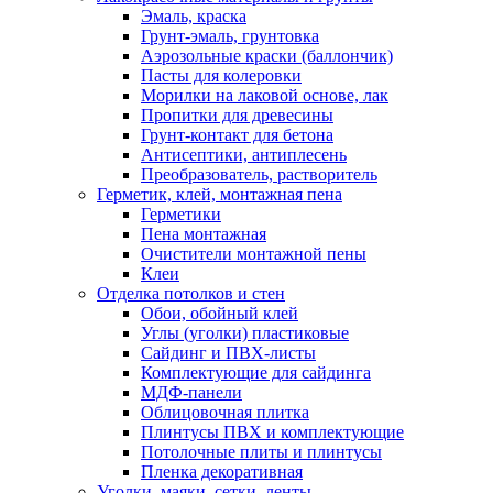
Эмаль, краска
Грунт-эмаль, грунтовка
Аэрозольные краски (баллончик)
Пасты для колеровки
Морилки на лаковой основе, лак
Пропитки для древесины
Грунт-контакт для бетона
Антисептики, антиплесень
Преобразователь, растворитель
Герметик, клей, монтажная пена
Герметики
Пена монтажная
Очистители монтажной пены
Клеи
Отделка потолков и стен
Обои, обойный клей
Углы (уголки) пластиковые
Сайдинг и ПВХ-листы
Комплектующие для сайдинга
МДФ-панели
Облицовочная плитка
Плинтусы ПВХ и комплектующие
Потолочные плиты и плинтусы
Пленка декоративная
Уголки, маяки, сетки, ленты