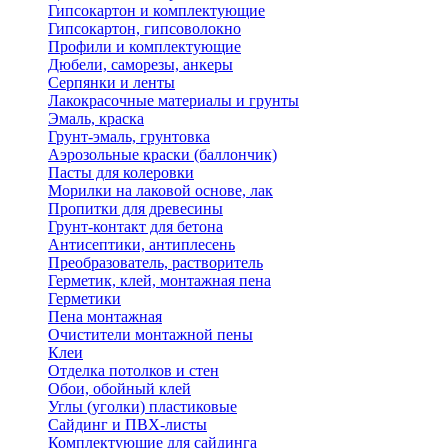
Гипсокартон и комплектующие
Гипсокартон, гипсоволокно
Профили и комплектующие
Дюбели, саморезы, анкеры
Серпянки и ленты
Лакокрасочные материалы и грунты
Эмаль, краска
Грунт-эмаль, грунтовка
Аэрозольные краски (баллончик)
Пасты для колеровки
Морилки на лаковой основе, лак
Пропитки для древесины
Грунт-контакт для бетона
Антисептики, антиплесень
Преобразователь, растворитель
Герметик, клей, монтажная пена
Герметики
Пена монтажная
Очистители монтажной пены
Клеи
Отделка потолков и стен
Обои, обойный клей
Углы (уголки) пластиковые
Сайдинг и ПВХ-листы
Комплектующие для сайдинга