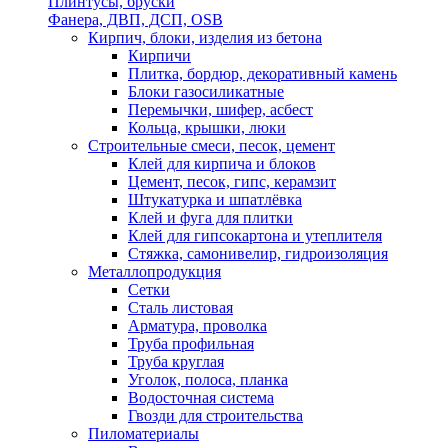
Плинтусы, бруски
Фанера, ДВП, ДСП, OSB
Кирпич, блоки, изделия из бетона
Кирпичи
Плитка, бордюр, декоративный камень
Блоки газосиликатные
Перемычки, шифер, асбест
Кольца, крышки, люки
Строительные смеси, песок, цемент
Клей для кирпича и блоков
Цемент, песок, гипс, керамзит
Штукатурка и шпатлёвка
Клей и фуга для плитки
Клей для гипсокартона и утеплителя
Стяжка, самонивелир, гидроизоляция
Металлопродукция
Сетки
Сталь листовая
Арматура, проволка
Труба профильная
Труба круглая
Уголок, полоса, планка
Водосточная система
Гвозди для строительства
Пиломатериалы