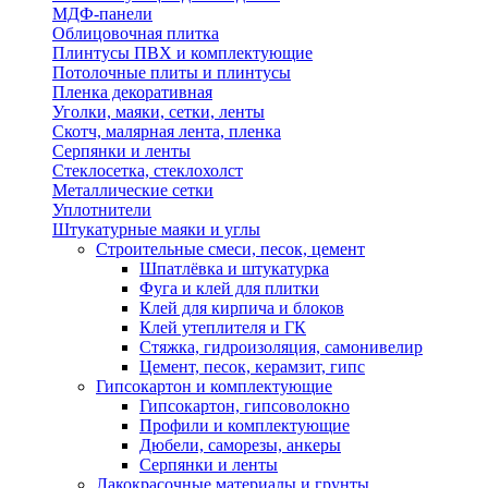
МДФ-панели
Облицовочная плитка
Плинтусы ПВХ и комплектующие
Потолочные плиты и плинтусы
Пленка декоративная
Уголки, маяки, сетки, ленты
Скотч, малярная лента, пленка
Серпянки и ленты
Стеклосетка, стеклохолст
Металлические сетки
Уплотнители
Штукатурные маяки и углы
Строительные смеси, песок, цемент
Шпатлёвка и штукатурка
Фуга и клей для плитки
Клей для кирпича и блоков
Клей утеплителя и ГК
Стяжка, гидроизоляция, самонивелир
Цемент, песок, керамзит, гипс
Гипсокартон и комплектующие
Гипсокартон, гипсоволокно
Профили и комплектующие
Дюбели, саморезы, анкеры
Серпянки и ленты
Лакокрасочные материалы и грунты