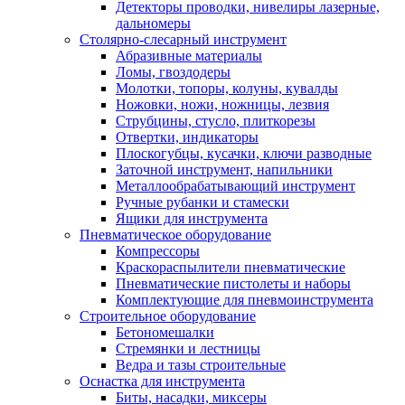
Детекторы проводки, нивелиры лазерные,
дальномеры
Столярно-слесарный инструмент
Абразивные материалы
Ломы, гвоздодеры
Молотки, топоры, колуны, кувалды
Ножовки, ножи, ножницы, лезвия
Струбцины, стусло, плиткорезы
Отвертки, индикаторы
Плоскогубцы, кусачки, ключи разводные
Заточной инструмент, напильники
Металлообрабатывающий инструмент
Ручные рубанки и стамески
Ящики для инструмента
Пневматическое оборудование
Компрессоры
Краскораспылители пневматические
Пневматические пистолеты и наборы
Комплектующие для пневмоинструмента
Строительное оборудование
Бетономешалки
Стремянки и лестницы
Ведра и тазы строительные
Оснастка для инструмента
Биты, насадки, миксеры