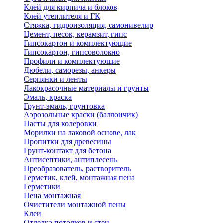
Клей для кирпича и блоков
Клей утеплителя и ГК
Стяжка, гидроизоляция, самонивелир
Цемент, песок, керамзит, гипс
Гипсокартон и комплектующие
Гипсокартон, гипсоволокно
Профили и комплектующие
Дюбели, саморезы, анкеры
Серпянки и ленты
Лакокрасочные материалы и грунты
Эмаль, краска
Грунт-эмаль, грунтовка
Аэрозольные краски (баллончик)
Пасты для колеровки
Морилки на лаковой основе, лак
Пропитки для древесины
Грунт-контакт для бетона
Антисептики, антиплесень
Преобразователь, растворитель
Герметик, клей, монтажная пена
Герметики
Пена монтажная
Очистители монтажной пены
Клеи
Отделка потолков и стен