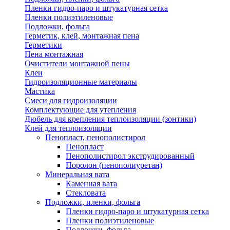
Пленки гидро-паро и штукатурная сетка
Пленки полиэтиленовые
Подложки, фольга
Герметик, клей, монтажная пена
Герметики
Пена монтажная
Очистители монтажной пены
Клеи
Гидроизоляционные материалы
Мастика
Смеси для гидроизоляции
Комплектующие для утепления
Дюбель для крепления теплоизоляции (зонтики)
Клей для теплоизоляции
Пенопласт, пенополистирол
Пенопласт
Пенополистирол экструдированный
Поролон (пенополиуретан)
Минеральная вата
Каменная вата
Стекловата
Подложки, пленки, фольга
Пленки гидро-паро и штукатурная сетка
Пленки полиэтиленовые
Подложки, фольга