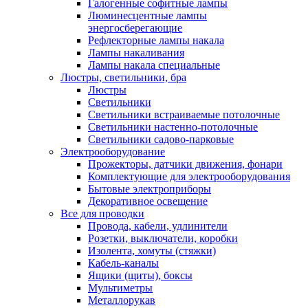
Галогенные софитные лампы
Люминесцентные лампы
энергосберегающие
Рефлекторные лампы накала
Лампы накаливания
Лампы накала специальные
Люстры, светильники, бра
Люстры
Светильники
Светильники встраиваемые потолочные
Светильники настенно-потолочные
Светильники садово-парковые
Электрооборудование
Прожекторы, датчики движения, фонари
Комплектующие для электрооборудования
Бытовые электроприборы
Декоративное освещение
Все для проводки
Провода, кабели, удлинители
Розетки, выключатели, коробки
Изолента, хомуты (стяжки)
Кабель-каналы
Ящики (щиты), боксы
Мультиметры
Металлорукав