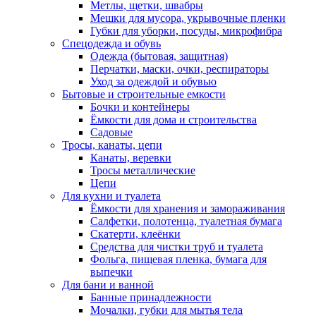
Метлы, щетки, швабры
Мешки для мусора, укрывочные пленки
Губки для уборки, посуды, микрофибра
Спецодежда и обувь
Одежда (бытовая, защитная)
Перчатки, маски, очки, респираторы
Уход за одеждой и обувью
Бытовые и строительные емкости
Бочки и контейнеры
Ёмкости для дома и строительства
Садовые
Тросы, канаты, цепи
Канаты, веревки
Тросы металлические
Цепи
Для кухни и туалета
Ёмкости для хранения и замораживания
Салфетки, полотенца, туалетная бумага
Скатерти, клеёнки
Средства для чистки труб и туалета
Фольга, пищевая пленка, бумага для
выпечки
Для бани и ванной
Банные принадлежности
Мочалки, губки для мытья тела