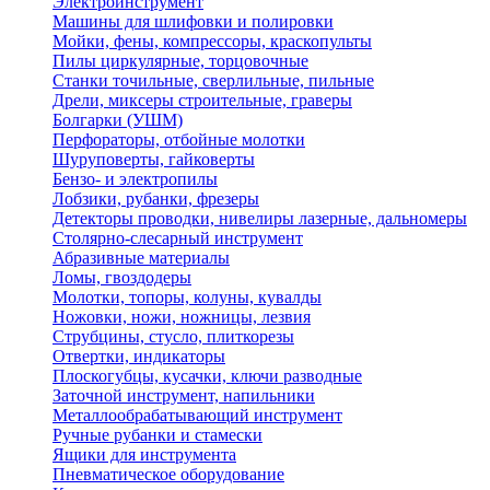
Электроинструмент
Машины для шлифовки и полировки
Мойки, фены, компрессоры, краскопульты
Пилы циркулярные, торцовочные
Станки точильные, сверлильные, пильные
Дрели, миксеры строительные, граверы
Болгарки (УШМ)
Перфораторы, отбойные молотки
Шуруповерты, гайковерты
Бензо- и электропилы
Лобзики, рубанки, фрезеры
Детекторы проводки, нивелиры лазерные, дальномеры
Столярно-слесарный инструмент
Абразивные материалы
Ломы, гвоздодеры
Молотки, топоры, колуны, кувалды
Ножовки, ножи, ножницы, лезвия
Струбцины, стусло, плиткорезы
Отвертки, индикаторы
Плоскогубцы, кусачки, ключи разводные
Заточной инструмент, напильники
Металлообрабатывающий инструмент
Ручные рубанки и стамески
Ящики для инструмента
Пневматическое оборудование