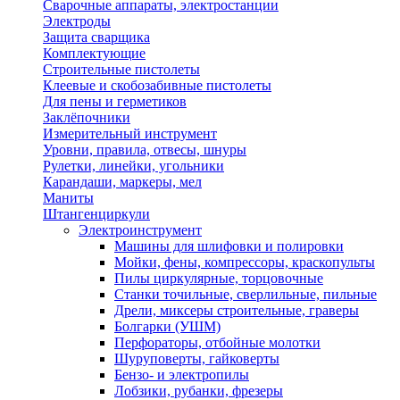
Сварочные аппараты, электростанции
Электроды
Защита сварщика
Комплектующие
Строительные пистолеты
Клеевые и скобозабивные пистолеты
Для пены и герметиков
Заклёпочники
Измерительный инструмент
Уровни, правила, отвесы, шнуры
Рулетки, линейки, угольники
Карандаши, маркеры, мел
Маниты
Штангенциркули
Электроинструмент
Машины для шлифовки и полировки
Мойки, фены, компрессоры, краскопульты
Пилы циркулярные, торцовочные
Станки точильные, сверлильные, пильные
Дрели, миксеры строительные, граверы
Болгарки (УШМ)
Перфораторы, отбойные молотки
Шуруповерты, гайковерты
Бензо- и электропилы
Лобзики, рубанки, фрезеры