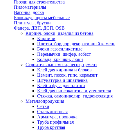
Гвозди для строительства
Пиломатериалы
Вагонка, доска
Блок-хаус, щиты мебельные
Плинтусы, бруски
Фанера, ДВП, ДСП, OSB
Кирпич, блоки, изделия из бетона
Кирпичи
Плитка, бордюр, декоративный камень
Блоки газосиликатные
Перемычки, шифер, асбест
Кольца, крышки, люки
Строительные смеси, песок, цемент
Клей для кирпича и блоков
Цемент, песок, гипс, керамзит
Штукатурка и шпатлёвка
Клей и фуга для плитки
Клей для гипсокартона и утеплителя
Стяжка, самонивелир, гидроизоляция
Металлопродукция
Сетки
Сталь листовая
Арматура, проволка
Труба профильная
Труба круглая