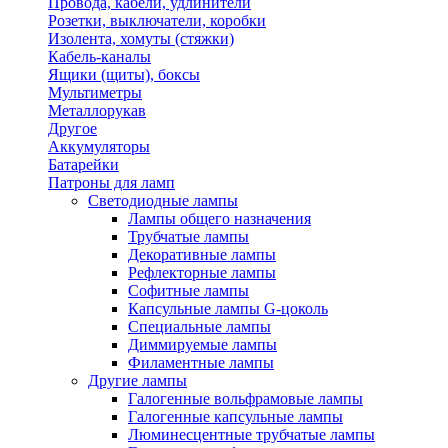
Провода, кабели, удлинители
Розетки, выключатели, коробки
Изолента, хомуты (стяжки)
Кабель-каналы
Ящики (щиты), боксы
Мультиметры
Металлорукав
Другое
Аккумуляторы
Батарейки
Патроны для ламп
Светодиодные лампы
Лампы общего назначения
Трубчатые лампы
Декоративные лампы
Рефлекторные лампы
Софитные лампы
Капсульные лампы G-цоколь
Специальные лампы
Диммируемые лампы
Филаментные лампы
Другие лампы
Галогенные вольфрамовые лампы
Галогенные капсульные лампы
Люминесцентные трубчатые лампы