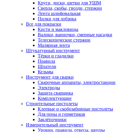
Круги, диски, щетки для УШМ
Сверла, скобы, гвозди, стержни
Лента шлифовальная
Пилки для лобзика
Все для покраски
Кисти и макловицы
Валики, ванночки, сменные насадки
Телескопические стержни
Малярная лента
Штукатурный инструмент
Тёрки и гладилки
Правила
Шпатели
Кельмы
Инструмент для сварки
Сварочные аппараты, электростанции
Электроды
Защита сварщика
Комплектующие
Строительные пистолеты
Клеевые и скобозабивные пистолеты
Для пены и герметиков
Заклёпочники
Измерительный инструмент
Уровни, правила, отвесы, шнуры