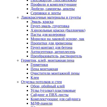
Гипсокартон, гипсоволокно
Профили и комплектующие
Дюбели, саморезы, анкеры
Серпянки и ленты
Лакокрасочные материалы и грунты
Эмаль, краска
Грунт-эмаль, грунтовка
Аэрозольные краски (баллончик)
Пасты для колеровки
Морилки на лаковой основе, лак
Пропитки для древесины
Грунт-контакт для бетона
Антисептики, антиплесень
Преобразователь, растворитель
Герметик, клей, монтажная пена
Герметики
Пена монтажная
Очистители монтажной пены
Клеи
Отделка потолков и стен
Обои, обойный клей
Углы (уголки) пластиковые
Сайдинг и ПВХ-листы
Комплектующие для сайдинга
МДФ-панели