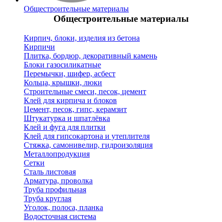
Общестроительные материалы
Общестроительные материалы
Кирпич, блоки, изделия из бетона
Кирпичи
Плитка, бордюр, декоративный камень
Блоки газосиликатные
Перемычки, шифер, асбест
Кольца, крышки, люки
Строительные смеси, песок, цемент
Клей для кирпича и блоков
Цемент, песок, гипс, керамзит
Штукатурка и шпатлёвка
Клей и фуга для плитки
Клей для гипсокартона и утеплителя
Стяжка, самонивелир, гидроизоляция
Металлопродукция
Сетки
Сталь листовая
Арматура, проволка
Труба профильная
Труба круглая
Уголок, полоса, планка
Водосточная система