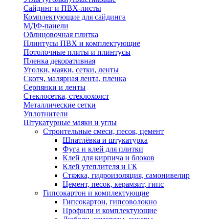
Сайдинг и ПВХ-листы
Комплектующие для сайдинга
МДФ-панели
Облицовочная плитка
Плинтусы ПВХ и комплектующие
Потолочные плиты и плинтусы
Пленка декоративная
Уголки, маяки, сетки, ленты
Скотч, малярная лента, пленка
Серпянки и ленты
Стеклосетка, стеклохолст
Металлические сетки
Уплотнители
Штукатурные маяки и углы
Строительные смеси, песок, цемент
Шпатлёвка и штукатурка
Фуга и клей для плитки
Клей для кирпича и блоков
Клей утеплителя и ГК
Стяжка, гидроизоляция, самонивелир
Цемент, песок, керамзит, гипс
Гипсокартон и комплектующие
Гипсокартон, гипсоволокно
Профили и комплектующие