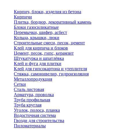
Кирпич, блоки, изделия из бетона
Кирпичи
Плитка, бордюр, декоративный камень
Блоки газосиликатные
Перемычки, шифер, асбест
Кольца, крышки, люки
Строительные смеси, песок, цемент
Клей для кирпича и блоков
Цемент, песок, гипс, керамзит
Штукатурка и шпатлёвка
Клей и фуга для плитки
Клей для гипсокартона и утеплителя
Стяжка, самонивелир, гидроизоляция
Металлопродукция
Сетки
Сталь листовая
Арматура, проволка
Труба профильная
Труба круглая
Уголок, полоса, планка
Водосточная система
Гвозди для строительства
Пиломатериалы