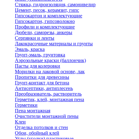
Стяжка, гидроизоляция, самонивелир
Цемент, песок, керамзит, гипс
Гипсокартон и комплектующие
Гипсокартон, гипсоволокно
Профили и комплектующие
Дюбели, саморезы, анкеры
Серпянки и ленты
Лакокрасочные материалы и грунты
Эмаль, краска
Грунт-эмаль, грунтовка
Аэрозольные краски (баллончик)
Пасты для колеровки
Морилки на лаковой основе, лак
Пропитки для древесины
Грунт-контакт для бетона
Антисептики, антиплесень
Преобразователь, растворитель
Герметик, клей, монтажная пена
Герметики
Пена монтажная
Очистители монтажной пены
Клеи
Отделка потолков и стен
Обои, обойный клей
Углы (уголки) пластиковые