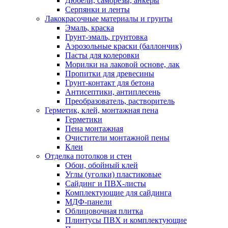
Дюбели, саморезы, анкеры
Серпянки и ленты
Лакокрасочные материалы и грунты
Эмаль, краска
Грунт-эмаль, грунтовка
Аэрозольные краски (баллончик)
Пасты для колеровки
Морилки на лаковой основе, лак
Пропитки для древесины
Грунт-контакт для бетона
Антисептики, антиплесень
Преобразователь, растворитель
Герметик, клей, монтажная пена
Герметики
Пена монтажная
Очистители монтажной пены
Клеи
Отделка потолков и стен
Обои, обойный клей
Углы (уголки) пластиковые
Сайдинг и ПВХ-листы
Комплектующие для сайдинга
МДФ-панели
Облицовочная плитка
Плинтусы ПВХ и комплектующие