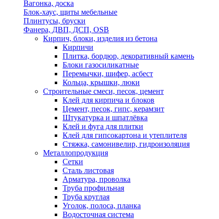
Вагонка, доска
Блок-хаус, щиты мебельные
Плинтусы, бруски
Фанера, ДВП, ДСП, OSB
Кирпич, блоки, изделия из бетона
Кирпичи
Плитка, бордюр, декоративный камень
Блоки газосиликатные
Перемычки, шифер, асбест
Кольца, крышки, люки
Строительные смеси, песок, цемент
Клей для кирпича и блоков
Цемент, песок, гипс, керамзит
Штукатурка и шпатлёвка
Клей и фуга для плитки
Клей для гипсокартона и утеплителя
Стяжка, самонивелир, гидроизоляция
Металлопродукция
Сетки
Сталь листовая
Арматура, проволка
Труба профильная
Труба круглая
Уголок, полоса, планка
Водосточная система