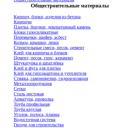
Общестроительные материалы
Кирпич, блоки, изделия из бетона
Кирпичи
Плитка, бордюр, декоративный камень
Блоки газосиликатные
Перемычки, шифер, асбест
Кольца, крышки, люки
Строительные смеси, песок, цемент
Клей для кирпича и блоков
Цемент, песок, гипс, керамзит
Штукатурка и шпатлёвка
Клей и фуга для плитки
Клей для гипсокартона и утеплителя
Стяжка, самонивелир, гидроизоляция
Металлопродукция
Сетки
Сталь листовая
Арматура, проволка
Труба профильная
Труба круглая
Уголок, полоса, планка
Водосточная система
Гвозди для строительства