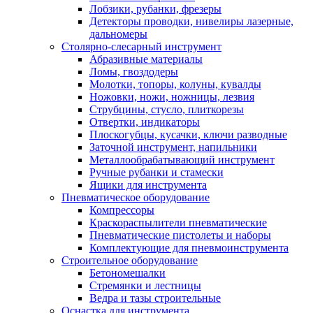
Лобзики, рубанки, фрезеры
Детекторы проводки, нивелиры лазерные,
дальномеры
Столярно-слесарный инструмент
Абразивные материалы
Ломы, гвоздодеры
Молотки, топоры, колуны, кувалды
Ножовки, ножи, ножницы, лезвия
Струбцины, стусло, плиткорезы
Отвертки, индикаторы
Плоскогубцы, кусачки, ключи разводные
Заточной инструмент, напильники
Металлообрабатывающий инструмент
Ручные рубанки и стамески
Ящики для инструмента
Пневматическое оборудование
Компрессоры
Краскораспылители пневматические
Пневматические пистолеты и наборы
Комплектующие для пневмоинструмента
Строительное оборудование
Бетономешалки
Стремянки и лестницы
Ведра и тазы строительные
Оснастка для инструмента