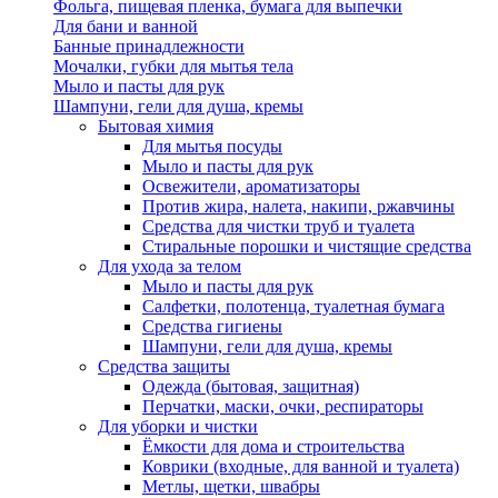
Фольга, пищевая пленка, бумага для выпечки
Для бани и ванной
Банные принадлежности
Мочалки, губки для мытья тела
Мыло и пасты для рук
Шампуни, гели для душа, кремы
Бытовая химия
Для мытья посуды
Мыло и пасты для рук
Освежители, ароматизаторы
Против жира, налета, накипи, ржавчины
Средства для чистки труб и туалета
Стиральные порошки и чистящие средства
Для ухода за телом
Мыло и пасты для рук
Салфетки, полотенца, туалетная бумага
Средства гигиены
Шампуни, гели для душа, кремы
Средства защиты
Одежда (бытовая, защитная)
Перчатки, маски, очки, респираторы
Для уборки и чистки
Ёмкости для дома и строительства
Коврики (входные, для ванной и туалета)
Метлы, щетки, швабры