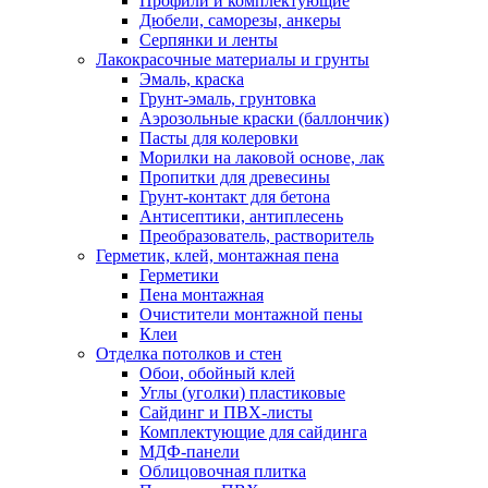
Профили и комплектующие
Дюбели, саморезы, анкеры
Серпянки и ленты
Лакокрасочные материалы и грунты
Эмаль, краска
Грунт-эмаль, грунтовка
Аэрозольные краски (баллончик)
Пасты для колеровки
Морилки на лаковой основе, лак
Пропитки для древесины
Грунт-контакт для бетона
Антисептики, антиплесень
Преобразователь, растворитель
Герметик, клей, монтажная пена
Герметики
Пена монтажная
Очистители монтажной пены
Клеи
Отделка потолков и стен
Обои, обойный клей
Углы (уголки) пластиковые
Сайдинг и ПВХ-листы
Комплектующие для сайдинга
МДФ-панели
Облицовочная плитка