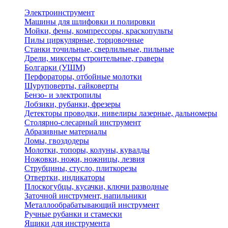
Электроинструмент
Машины для шлифовки и полировки
Мойки, фены, компрессоры, краскопульты
Пилы циркулярные, торцовочные
Станки точильные, сверлильные, пильные
Дрели, миксеры строительные, граверы
Болгарки (УШМ)
Перфораторы, отбойные молотки
Шуруповерты, гайковерты
Бензо- и электропилы
Лобзики, рубанки, фрезеры
Детекторы проводки, нивелиры лазерные, дальномеры
Столярно-слесарный инструмент
Абразивные материалы
Ломы, гвоздодеры
Молотки, топоры, колуны, кувалды
Ножовки, ножи, ножницы, лезвия
Струбцины, стусло, плиткорезы
Отвертки, индикаторы
Плоскогубцы, кусачки, ключи разводные
Заточной инструмент, напильники
Металлообрабатывающий инструмент
Ручные рубанки и стамески
Ящики для инструмента