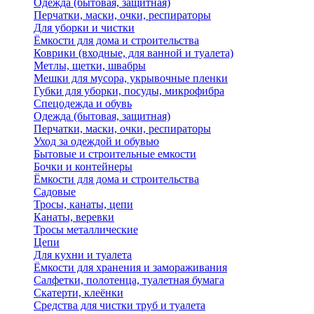
Одежда (бытовая, защитная)
Перчатки, маски, очки, респираторы
Для уборки и чистки
Ёмкости для дома и строительства
Коврики (входные, для ванной и туалета)
Метлы, щетки, швабры
Мешки для мусора, укрывочные пленки
Губки для уборки, посуды, микрофибра
Спецодежда и обувь
Одежда (бытовая, защитная)
Перчатки, маски, очки, респираторы
Уход за одеждой и обувью
Бытовые и строительные емкости
Бочки и контейнеры
Ёмкости для дома и строительства
Садовые
Тросы, канаты, цепи
Канаты, веревки
Тросы металлические
Цепи
Для кухни и туалета
Ёмкости для хранения и замораживания
Салфетки, полотенца, туалетная бумага
Скатерти, клеёнки
Средства для чистки труб и туалета