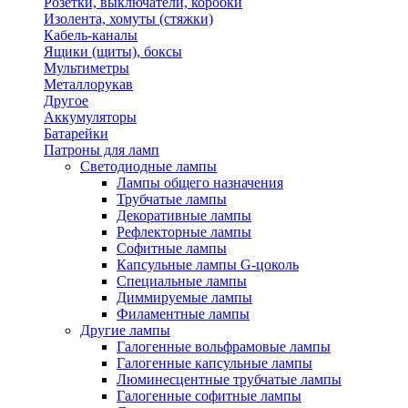
Розетки, выключатели, коробки
Изолента, хомуты (стяжки)
Кабель-каналы
Ящики (щиты), боксы
Мультиметры
Металлорукав
Другое
Аккумуляторы
Батарейки
Патроны для ламп
Светодиодные лампы
Лампы общего назначения
Трубчатые лампы
Декоративные лампы
Рефлекторные лампы
Софитные лампы
Капсульные лампы G-цоколь
Специальные лампы
Диммируемые лампы
Филаментные лампы
Другие лампы
Галогенные вольфрамовые лампы
Галогенные капсульные лампы
Люминесцентные трубчатые лампы
Галогенные софитные лампы