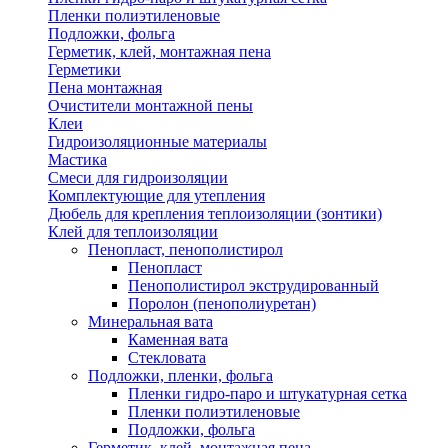
Пленки полиэтиленовые
Подложки, фольга
Герметик, клей, монтажная пена
Герметики
Пена монтажная
Очистители монтажной пены
Клеи
Гидроизоляционные материалы
Мастика
Смеси для гидроизоляции
Комплектующие для утепления
Дюбель для крепления теплоизоляции (зонтики)
Клей для теплоизоляции
Пенопласт, пенополистирол
Пенопласт
Пенополистирол экструдированный
Поролон (пенополиуретан)
Минеральная вата
Каменная вата
Стекловата
Подложки, пленки, фольга
Пленки гидро-паро и штукатурная сетка
Пленки полиэтиленовые
Подложки, фольга
Герметик, клей, монтажная пена