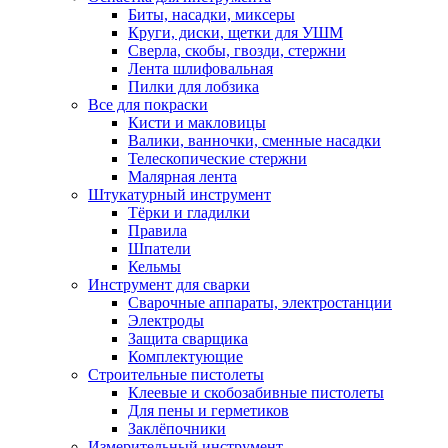
Биты, насадки, миксеры
Круги, диски, щетки для УШМ
Сверла, скобы, гвозди, стержни
Лента шлифовальная
Пилки для лобзика
Все для покраски
Кисти и макловицы
Валики, ванночки, сменные насадки
Телескопические стержни
Малярная лента
Штукатурный инструмент
Тёрки и гладилки
Правила
Шпатели
Кельмы
Инструмент для сварки
Сварочные аппараты, электростанции
Электроды
Защита сварщика
Комплектующие
Строительные пистолеты
Клеевые и скобозабивные пистолеты
Для пены и герметиков
Заклёпочники
Измерительный инструмент