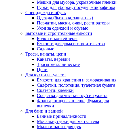
Мешки для мусора, укрывочные пленки
Губки для уборки, посуды, микрофибра
Спецодежда и обувь
Одежда (бытовая, защитная)
Перчатки, маски, очки, респираторы
Уход за одеждой и обувью
Бытовые и строительные емкости
Бочки и контейнеры
Ёмкости для дома и строительства
Садовые
Тросы, канаты, цепи
Канаты, веревки
Тросы металлические
Цепи
Для кухни и туалета
Ёмкости для хранения и замораживания
Салфетки, полотенца, туалетная бумага
Скатерти, клеёнки
Средства для чистки труб и туалета
Фольга, пищевая пленка, бумага для
выпечки
Для бани и ванной
Банные принадлежности
Мочалки, губки для мытья тела
Мыло и пасты для рук