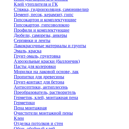
Клей утеплителя и ГК
Стяжка, гидроизоляция, самонивелир
Цемент, песок, керамзит, гипс
Гипсокартон и комплектующие
Гипсокартон, гипсоволокно
Профили и комплектующие
Дюбели, саморезы, анкеры
Серпянки и ленты
Лакокрасочные материалы и грунты
Эмаль, краска
Грунт-эмаль, грунтовка
Аэрозольные краски (баллончик)
Пасты для колеровки
Морилки на лаковой основе, лак
Пропитки для древесины
Грунт-контакт для бетона
Антисептики, антиплесень
Преобразователь, растворитель
Герметик, клей, монтажная пена
Герметики
Пена монтажная
Очистители монтажной пены
Клеи
Отделка потолков и стен
Обои, обойный клей