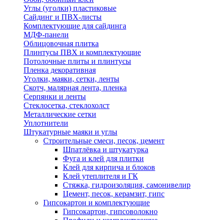
Углы (уголки) пластиковые
Сайдинг и ПВХ-листы
Комплектующие для сайдинга
МДФ-панели
Облицовочная плитка
Плинтусы ПВХ и комплектующие
Потолочные плиты и плинтусы
Пленка декоративная
Уголки, маяки, сетки, ленты
Скотч, малярная лента, пленка
Серпянки и ленты
Стеклосетка, стеклохолст
Металлические сетки
Уплотнители
Штукатурные маяки и углы
Строительные смеси, песок, цемент
Шпатлёвка и штукатурка
Фуга и клей для плитки
Клей для кирпича и блоков
Клей утеплителя и ГК
Стяжка, гидроизоляция, самонивелир
Цемент, песок, керамзит, гипс
Гипсокартон и комплектующие
Гипсокартон, гипсоволокно