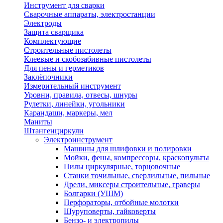
Инструмент для сварки
Сварочные аппараты, электростанции
Электроды
Защита сварщика
Комплектующие
Строительные пистолеты
Клеевые и скобозабивные пистолеты
Для пены и герметиков
Заклёпочники
Измерительный инструмент
Уровни, правила, отвесы, шнуры
Рулетки, линейки, угольники
Карандаши, маркеры, мел
Маниты
Штангенциркули
Электроинструмент
Машины для шлифовки и полировки
Мойки, фены, компрессоры, краскопульты
Пилы циркулярные, торцовочные
Станки точильные, сверлильные, пильные
Дрели, миксеры строительные, граверы
Болгарки (УШМ)
Перфораторы, отбойные молотки
Шуруповерты, гайковерты
Бензо- и электропилы