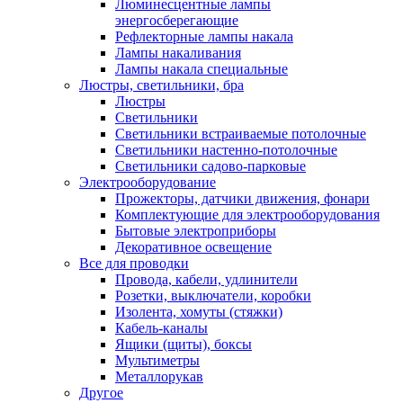
Люминесцентные лампы
энергосберегающие
Рефлекторные лампы накала
Лампы накаливания
Лампы накала специальные
Люстры, светильники, бра
Люстры
Светильники
Светильники встраиваемые потолочные
Светильники настенно-потолочные
Светильники садово-парковые
Электрооборудование
Прожекторы, датчики движения, фонари
Комплектующие для электрооборудования
Бытовые электроприборы
Декоративное освещение
Все для проводки
Провода, кабели, удлинители
Розетки, выключатели, коробки
Изолента, хомуты (стяжки)
Кабель-каналы
Ящики (щиты), боксы
Мультиметры
Металлорукав
Другое