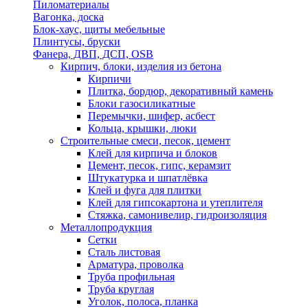
Пиломатериалы
Вагонка, доска
Блок-хаус, щиты мебельные
Плинтусы, бруски
Фанера, ДВП, ДСП, OSB
Кирпич, блоки, изделия из бетона
Кирпичи
Плитка, бордюр, декоративный камень
Блоки газосиликатные
Перемычки, шифер, асбест
Кольца, крышки, люки
Строительные смеси, песок, цемент
Клей для кирпича и блоков
Цемент, песок, гипс, керамзит
Штукатурка и шпатлёвка
Клей и фуга для плитки
Клей для гипсокартона и утеплителя
Стяжка, самонивелир, гидроизоляция
Металлопродукция
Сетки
Сталь листовая
Арматура, проволка
Труба профильная
Труба круглая
Уголок, полоса, планка