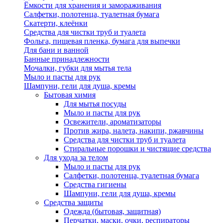
Ёмкости для хранения и замораживания
Салфетки, полотенца, туалетная бумага
Скатерти, клеёнки
Средства для чистки труб и туалета
Фольга, пищевая пленка, бумага для выпечки
Для бани и ванной
Банные принадлежности
Мочалки, губки для мытья тела
Мыло и пасты для рук
Шампуни, гели для душа, кремы
Бытовая химия
Для мытья посуды
Мыло и пасты для рук
Освежители, ароматизаторы
Против жира, налета, накипи, ржавчины
Средства для чистки труб и туалета
Стиральные порошки и чистящие средства
Для ухода за телом
Мыло и пасты для рук
Салфетки, полотенца, туалетная бумага
Средства гигиены
Шампуни, гели для душа, кремы
Средства защиты
Одежда (бытовая, защитная)
Перчатки, маски, очки, респираторы