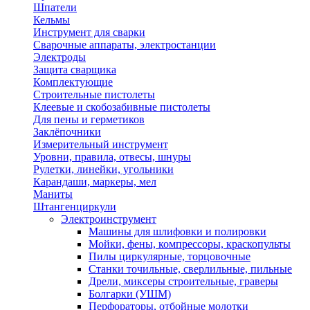
Шпатели
Кельмы
Инструмент для сварки
Сварочные аппараты, электростанции
Электроды
Защита сварщика
Комплектующие
Строительные пистолеты
Клеевые и скобозабивные пистолеты
Для пены и герметиков
Заклёпочники
Измерительный инструмент
Уровни, правила, отвесы, шнуры
Рулетки, линейки, угольники
Карандаши, маркеры, мел
Маниты
Штангенциркули
Электроинструмент
Машины для шлифовки и полировки
Мойки, фены, компрессоры, краскопульты
Пилы циркулярные, торцовочные
Станки точильные, сверлильные, пильные
Дрели, миксеры строительные, граверы
Болгарки (УШМ)
Перфораторы, отбойные молотки