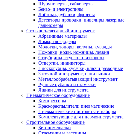
Шуруповерты, гайковерты
Бензо- и электропилы
Лобзики, рубанки, фрезеры
Детекторы проводки, нивелиры лазерные,
дальномеры
Столярно-слесарный инструмент
Абразивные материалы
Ломы, гвоздодеры
Молотки, топоры, колуны, кувалды
Ножовки, ножи, ножницы, лезвия
Струбцины, стусло, плиткорезы
Отвертки, индикаторы
Плоскогубцы, кусачки, ключи разводные
Заточной инструмент, напильники
Металлообрабатывающий инструмент
Ручные рубанки и стамески
Ящики для инструмента
Пневматическое оборудование
Компрессоры
Краскораспылители пневматические
Пневматические пистолеты и наборы
Комплектующие для пневмоинструмента
Строительное оборудование
Бетономешалки
Стремянки и лестницы