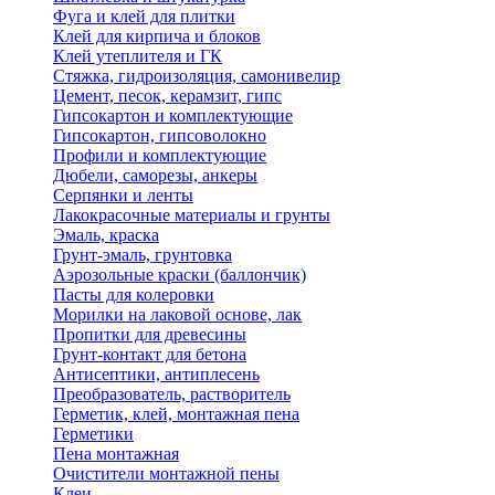
Фуга и клей для плитки
Клей для кирпича и блоков
Клей утеплителя и ГК
Стяжка, гидроизоляция, самонивелир
Цемент, песок, керамзит, гипс
Гипсокартон и комплектующие
Гипсокартон, гипсоволокно
Профили и комплектующие
Дюбели, саморезы, анкеры
Серпянки и ленты
Лакокрасочные материалы и грунты
Эмаль, краска
Грунт-эмаль, грунтовка
Аэрозольные краски (баллончик)
Пасты для колеровки
Морилки на лаковой основе, лак
Пропитки для древесины
Грунт-контакт для бетона
Антисептики, антиплесень
Преобразователь, растворитель
Герметик, клей, монтажная пена
Герметики
Пена монтажная
Очистители монтажной пены
Клеи