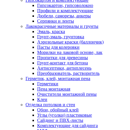
Гипсокартон и комплектующие
Гипсокартон, гипсоволокно
Профили и комплектующие
Дюбели, саморезы, анкеры
Серпянки и ленты
Лакокрасочные материалы и грунты
Эмаль, краска
Грунт-эмаль, грунтовка
Аэрозольные краски (баллончик)
Пасты для колеровки
Морилки на лаковой основе, лак
Пропитки для древесины
Грунт-контакт для бетона
Антисептики, антиплесень
Преобразователь, растворитель
Герметик, клей, монтажная пена
Герметики
Пена монтажная
Очистители монтажной пены
Клеи
Отделка потолков и стен
Обои, обойный клей
Углы (уголки) пластиковые
Сайдинг и ПВХ-листы
Комплектующие для сайдинга