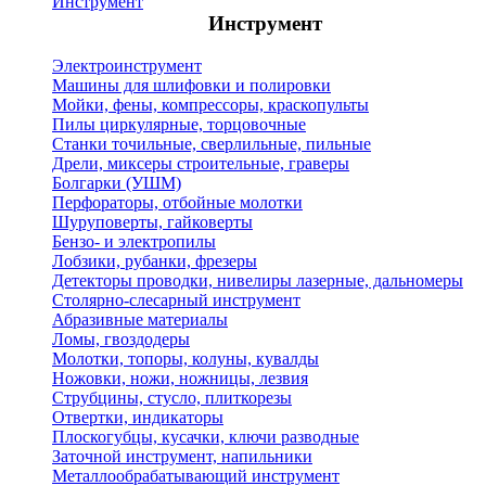
Инструмент
Инструмент
Электроинструмент
Машины для шлифовки и полировки
Мойки, фены, компрессоры, краскопульты
Пилы циркулярные, торцовочные
Станки точильные, сверлильные, пильные
Дрели, миксеры строительные, граверы
Болгарки (УШМ)
Перфораторы, отбойные молотки
Шуруповерты, гайковерты
Бензо- и электропилы
Лобзики, рубанки, фрезеры
Детекторы проводки, нивелиры лазерные, дальномеры
Столярно-слесарный инструмент
Абразивные материалы
Ломы, гвоздодеры
Молотки, топоры, колуны, кувалды
Ножовки, ножи, ножницы, лезвия
Струбцины, стусло, плиткорезы
Отвертки, индикаторы
Плоскогубцы, кусачки, ключи разводные
Заточной инструмент, напильники
Металлообрабатывающий инструмент