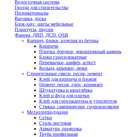
Водосточная система
Гвозди для строительства
Пиломатериалы
Вагонка, доска
Блок-хаус, щиты мебельные
Плинтусы, бруски
Фанера, ДВП, ДСП, OSB
Кирпич, блоки, изделия из бетона
Кирпичи
Плитка, бордюр, декоративный камень
Блоки газосиликатные
Перемычки, шифер, асбест
Кольца, крышки, люки
Строительные смеси, песок, цемент
Клей для кирпича и блоков
Цемент, песок, гипс, керамзит
Штукатурка и шпатлёвка
Клей и фуга для плитки
Клей для гипсокартона и утеплителя
Стяжка, самонивелир, гидроизоляция
Металлопродукция
Сетки
Сталь листовая
Арматура, проволка
Труба профильная