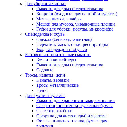
Для уборки и чистки
Ёмкости для дома и строительства
Коврики (входные, для ванной и туалета)
Метлы, щетки, швабры
Мешки для мусора, укрывочные пленки
Губки для уборки, посуды, микрофибра
Спецодежда и обувь
Одежда (бытовая, защитная)
Перчатки, маски, очки, респираторы
Уход за одеждой и обувью
Бытовые и строительные емкости
Бочки и контейнеры
Ёмкости для дома и строительства
Садовые
Тросы, канаты, цепи
Канаты, веревки
Тросы металлические
Цепи
Для кухни и туалета
Ёмкости для хранения и замораживания
Салфетки, полотенца, туалетная бумага
Скатерти, клеёнки
Средства для чистки труб и туалета
Фольга, пищевая пленка, бумага для
выпечки