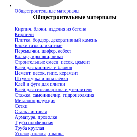
Общестроительные материалы
Общестроительные материалы
Кирпич, блоки, изделия из бетона
Кирпичи
Плитка, бордюр, декоративный камень
Блоки газосиликатные
Перемычки, шифер, асбест
Кольца, крышки, люки
Строительные смеси, песок, цемент
Клей для кирпича и блоков
Цемент, песок, гипс, керамзит
Штукатурка и шпатлёвка
Клей и фуга для плитки
Клей для гипсокартона и утеплителя
Стяжка, самонивелир, гидроизоляция
Металлопродукция
Сетки
Сталь листовая
Арматура, проволка
Труба профильная
Труба круглая
Уголок, полоса, планка