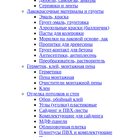
Дюбели, саморезы, анкеры
Серпянки и ленты
Лакокрасочные материалы и грунты
Эмаль, краска
Грунт-эмаль, грунтовка
Аэрозольные краски (баллончик)
Пасты для колеровки
Морилки на лаковой основе, лак
Пропитки для древесины
Грунт-контакт для бетона
Антисептики, антиплесень
Преобразователь, растворитель
Герметик, клей, монтажная пена
Герметики
Пена монтажная
Очистители монтажной пены
Клеи
Отделка потолков и стен
Обои, обойный клей
Углы (уголки) пластиковые
Сайдинг и ПВХ-листы
Комплектующие для сайдинга
МДФ-панели
Облицовочная плитка
Плинтусы ПВХ и комплектующие