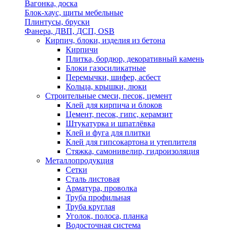
Вагонка, доска
Блок-хаус, щиты мебельные
Плинтусы, бруски
Фанера, ДВП, ДСП, OSB
Кирпич, блоки, изделия из бетона
Кирпичи
Плитка, бордюр, декоративный камень
Блоки газосиликатные
Перемычки, шифер, асбест
Кольца, крышки, люки
Строительные смеси, песок, цемент
Клей для кирпича и блоков
Цемент, песок, гипс, керамзит
Штукатурка и шпатлёвка
Клей и фуга для плитки
Клей для гипсокартона и утеплителя
Стяжка, самонивелир, гидроизоляция
Металлопродукция
Сетки
Сталь листовая
Арматура, проволка
Труба профильная
Труба круглая
Уголок, полоса, планка
Водосточная система