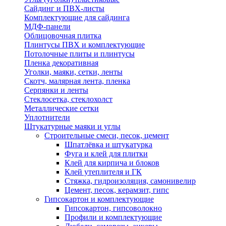
Сайдинг и ПВХ-листы
Комплектующие для сайдинга
МДФ-панели
Облицовочная плитка
Плинтусы ПВХ и комплектующие
Потолочные плиты и плинтусы
Пленка декоративная
Уголки, маяки, сетки, ленты
Скотч, малярная лента, пленка
Серпянки и ленты
Стеклосетка, стеклохолст
Металлические сетки
Уплотнители
Штукатурные маяки и углы
Строительные смеси, песок, цемент
Шпатлёвка и штукатурка
Фуга и клей для плитки
Клей для кирпича и блоков
Клей утеплителя и ГК
Стяжка, гидроизоляция, самонивелир
Цемент, песок, керамзит, гипс
Гипсокартон и комплектующие
Гипсокартон, гипсоволокно
Профили и комплектующие