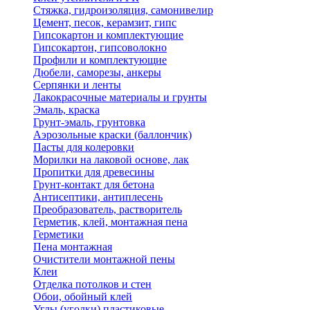
Стяжка, гидроизоляция, самонивелир
Цемент, песок, керамзит, гипс
Гипсокартон и комплектующие
Гипсокартон, гипсоволокно
Профили и комплектующие
Дюбели, саморезы, анкеры
Серпянки и ленты
Лакокрасочные материалы и грунты
Эмаль, краска
Грунт-эмаль, грунтовка
Аэрозольные краски (баллончик)
Пасты для колеровки
Морилки на лаковой основе, лак
Пропитки для древесины
Грунт-контакт для бетона
Антисептики, антиплесень
Преобразователь, растворитель
Герметик, клей, монтажная пена
Герметики
Пена монтажная
Очистители монтажной пены
Клеи
Отделка потолков и стен
Обои, обойный клей
Углы (уголки) пластиковые