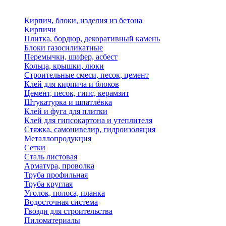
Кирпич, блоки, изделия из бетона
Кирпичи
Плитка, бордюр, декоративный камень
Блоки газосиликатные
Перемычки, шифер, асбест
Кольца, крышки, люки
Строительные смеси, песок, цемент
Клей для кирпича и блоков
Цемент, песок, гипс, керамзит
Штукатурка и шпатлёвка
Клей и фуга для плитки
Клей для гипсокартона и утеплителя
Стяжка, самонивелир, гидроизоляция
Металлопродукция
Сетки
Сталь листовая
Арматура, проволка
Труба профильная
Труба круглая
Уголок, полоса, планка
Водосточная система
Гвозди для строительства
Пиломатериалы