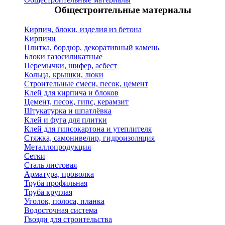
Общестроительные материалы
Кирпич, блоки, изделия из бетона
Кирпичи
Плитка, бордюр, декоративный камень
Блоки газосиликатные
Перемычки, шифер, асбест
Кольца, крышки, люки
Строительные смеси, песок, цемент
Клей для кирпича и блоков
Цемент, песок, гипс, керамзит
Штукатурка и шпатлёвка
Клей и фуга для плитки
Клей для гипсокартона и утеплителя
Стяжка, самонивелир, гидроизоляция
Металлопродукция
Сетки
Сталь листовая
Арматура, проволка
Труба профильная
Труба круглая
Уголок, полоса, планка
Водосточная система
Гвозди для строительства