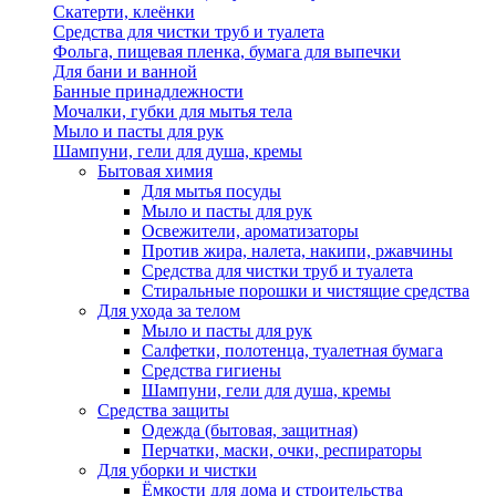
Скатерти, клеёнки
Средства для чистки труб и туалета
Фольга, пищевая пленка, бумага для выпечки
Для бани и ванной
Банные принадлежности
Мочалки, губки для мытья тела
Мыло и пасты для рук
Шампуни, гели для душа, кремы
Бытовая химия
Для мытья посуды
Мыло и пасты для рук
Освежители, ароматизаторы
Против жира, налета, накипи, ржавчины
Средства для чистки труб и туалета
Стиральные порошки и чистящие средства
Для ухода за телом
Мыло и пасты для рук
Салфетки, полотенца, туалетная бумага
Средства гигиены
Шампуни, гели для душа, кремы
Средства защиты
Одежда (бытовая, защитная)
Перчатки, маски, очки, респираторы
Для уборки и чистки
Ёмкости для дома и строительства