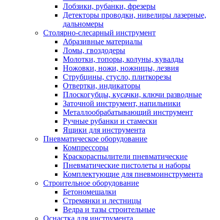
Лобзики, рубанки, фрезеры
Детекторы проводки, нивелиры лазерные,
дальномеры
Столярно-слесарный инструмент
Абразивные материалы
Ломы, гвоздодеры
Молотки, топоры, колуны, кувалды
Ножовки, ножи, ножницы, лезвия
Струбцины, стусло, плиткорезы
Отвертки, индикаторы
Плоскогубцы, кусачки, ключи разводные
Заточной инструмент, напильники
Металлообрабатывающий инструмент
Ручные рубанки и стамески
Ящики для инструмента
Пневматическое оборудование
Компрессоры
Краскораспылители пневматические
Пневматические пистолеты и наборы
Комплектующие для пневмоинструмента
Строительное оборудование
Бетономешалки
Стремянки и лестницы
Ведра и тазы строительные
Оснастка для инструмента