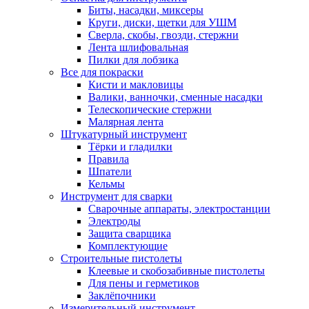
Биты, насадки, миксеры
Круги, диски, щетки для УШМ
Сверла, скобы, гвозди, стержни
Лента шлифовальная
Пилки для лобзика
Все для покраски
Кисти и макловицы
Валики, ванночки, сменные насадки
Телескопические стержни
Малярная лента
Штукатурный инструмент
Тёрки и гладилки
Правила
Шпатели
Кельмы
Инструмент для сварки
Сварочные аппараты, электростанции
Электроды
Защита сварщика
Комплектующие
Строительные пистолеты
Клеевые и скобозабивные пистолеты
Для пены и герметиков
Заклёпочники
Измерительный инструмент