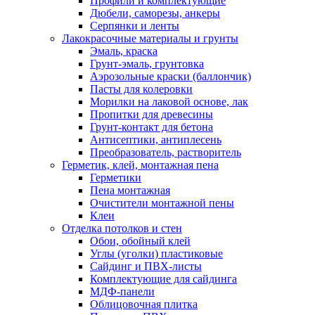
Профили и комплектующие
Дюбели, саморезы, анкеры
Серпянки и ленты
Лакокрасочные материалы и грунты
Эмаль, краска
Грунт-эмаль, грунтовка
Аэрозольные краски (баллончик)
Пасты для колеровки
Морилки на лаковой основе, лак
Пропитки для древесины
Грунт-контакт для бетона
Антисептики, антиплесень
Преобразователь, растворитель
Герметик, клей, монтажная пена
Герметики
Пена монтажная
Очистители монтажной пены
Клеи
Отделка потолков и стен
Обои, обойный клей
Углы (уголки) пластиковые
Сайдинг и ПВХ-листы
Комплектующие для сайдинга
МДФ-панели
Облицовочная плитка