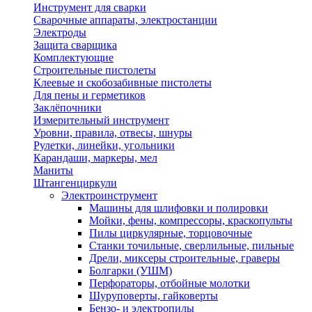
Инструмент для сварки
Сварочные аппараты, электростанции
Электроды
Защита сварщика
Комплектующие
Строительные пистолеты
Клеевые и скобозабивные пистолеты
Для пены и герметиков
Заклёпочники
Измерительный инструмент
Уровни, правила, отвесы, шнуры
Рулетки, линейки, угольники
Карандаши, маркеры, мел
Маниты
Штангенциркули
Электроинструмент
Машины для шлифовки и полировки
Мойки, фены, компрессоры, краскопульты
Пилы циркулярные, торцовочные
Станки точильные, сверлильные, пильные
Дрели, миксеры строительные, граверы
Болгарки (УШМ)
Перфораторы, отбойные молотки
Шуруповерты, гайковерты
Бензо- и электропилы