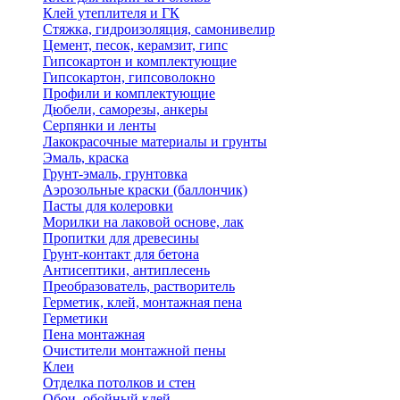
Клей утеплителя и ГК
Стяжка, гидроизоляция, самонивелир
Цемент, песок, керамзит, гипс
Гипсокартон и комплектующие
Гипсокартон, гипсоволокно
Профили и комплектующие
Дюбели, саморезы, анкеры
Серпянки и ленты
Лакокрасочные материалы и грунты
Эмаль, краска
Грунт-эмаль, грунтовка
Аэрозольные краски (баллончик)
Пасты для колеровки
Морилки на лаковой основе, лак
Пропитки для древесины
Грунт-контакт для бетона
Антисептики, антиплесень
Преобразователь, растворитель
Герметик, клей, монтажная пена
Герметики
Пена монтажная
Очистители монтажной пены
Клеи
Отделка потолков и стен
Обои, обойный клей