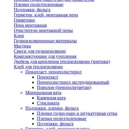
Пленки полиэтиленовые
Подложки, фольга
Герметик, клей, монтажная пена
Герметики
Пена монтажная
Очистители монтажной пены
Клеи
Гидроизоляционные материалы
Мастика
Смеси для гидроизоляции
Комплектующие для утепления
Дюбель для крепления теплоизоляции (зонтики)
Клей для теплоизоляции
Пенопласт, пенополистирол
Пенопласт
Пенополистирол экструдированный
Поролон (пенополиуретан)
Минеральная вата
Каменная вата
Стекловата
Подложки, пленки, фольга
Пленки гидро-паро и штукатурная сетка
Пленки полиэтиленовые
Подложки, фольга
Герметик, клей, монтажная пена