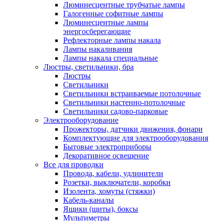
Люминесцентные трубчатые лампы
Галогенные софитные лампы
Люминесцентные лампы
энергосберегающие
Рефлекторные лампы накала
Лампы накаливания
Лампы накала специальные
Люстры, светильники, бра
Люстры
Светильники
Светильники встраиваемые потолочные
Светильники настенно-потолочные
Светильники садово-парковые
Электрооборудование
Прожекторы, датчики движения, фонари
Комплектующие для электрооборудования
Бытовые электроприборы
Декоративное освещение
Все для проводки
Провода, кабели, удлинители
Розетки, выключатели, коробки
Изолента, хомуты (стяжки)
Кабель-каналы
Ящики (щиты), боксы
Мультиметры