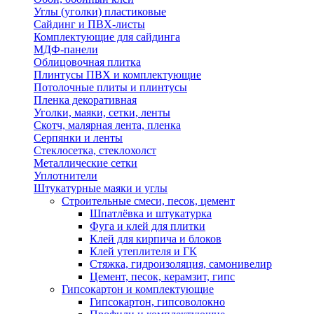
Углы (уголки) пластиковые
Сайдинг и ПВХ-листы
Комплектующие для сайдинга
МДФ-панели
Облицовочная плитка
Плинтусы ПВХ и комплектующие
Потолочные плиты и плинтусы
Пленка декоративная
Уголки, маяки, сетки, ленты
Скотч, малярная лента, пленка
Серпянки и ленты
Стеклосетка, стеклохолст
Металлические сетки
Уплотнители
Штукатурные маяки и углы
Строительные смеси, песок, цемент
Шпатлёвка и штукатурка
Фуга и клей для плитки
Клей для кирпича и блоков
Клей утеплителя и ГК
Стяжка, гидроизоляция, самонивелир
Цемент, песок, керамзит, гипс
Гипсокартон и комплектующие
Гипсокартон, гипсоволокно