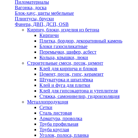
Пиломатериалы
Вагонка, доска
Блок-хаус, щиты мебельные
Плинтусы, бруски
Фанера, ДВП, ДСП, OSB
Кирпич, блоки, изделия из бетона
Кирпичи
Плитка, бордюр, декоративный камень
Блоки газосиликатные
Перемычки, шифер, асбест
Кольца, крышки, люки
Строительные смеси, песок, цемент
Клей для кирпича и блоков
Цемент, песок, гипс, керамзит
Штукатурка и шпатлёвка
Клей и фуга для плитки
Клей для гипсокартона и утеплителя
Стяжка, самонивелир, гидроизоляция
Металлопродукция
Сетки
Сталь листовая
Арматура, проволка
Труба профильная
Труба круглая
Уголок, полоса, планка