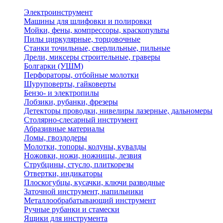
Электроинструмент
Машины для шлифовки и полировки
Мойки, фены, компрессоры, краскопульты
Пилы циркулярные, торцовочные
Станки точильные, сверлильные, пильные
Дрели, миксеры строительные, граверы
Болгарки (УШМ)
Перфораторы, отбойные молотки
Шуруповерты, гайковерты
Бензо- и электропилы
Лобзики, рубанки, фрезеры
Детекторы проводки, нивелиры лазерные, дальномеры
Столярно-слесарный инструмент
Абразивные материалы
Ломы, гвоздодеры
Молотки, топоры, колуны, кувалды
Ножовки, ножи, ножницы, лезвия
Струбцины, стусло, плиткорезы
Отвертки, индикаторы
Плоскогубцы, кусачки, ключи разводные
Заточной инструмент, напильники
Металлообрабатывающий инструмент
Ручные рубанки и стамески
Ящики для инструмента