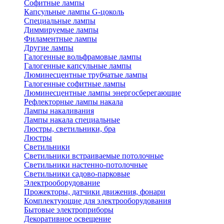
Софитные лампы
Капсульные лампы G-цоколь
Специальные лампы
Диммируемые лампы
Филаментные лампы
Другие лампы
Галогенные вольфрамовые лампы
Галогенные капсульные лампы
Люминесцентные трубчатые лампы
Галогенные софитные лампы
Люминесцентные лампы энергосберегающие
Рефлекторные лампы накала
Лампы накаливания
Лампы накала специальные
Люстры, светильники, бра
Люстры
Светильники
Светильники встраиваемые потолочные
Светильники настенно-потолочные
Светильники садово-парковые
Электрооборудование
Прожекторы, датчики движения, фонари
Комплектующие для электрооборудования
Бытовые электроприборы
Декоративное освещение