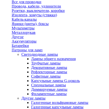
Все для проводки
Провода, кабели, удлинители
Розетки, выключатели, коробки
Изолента, хомуты (стяжки)
Кабель-каналы
Ящики (щиты), боксы
Мультиметры
Металлорукав
Другое
Аккумуляторы
Батарейки
Патроны для ламп
Светодиодные лампы
Лампы общего назначения
Трубчатые лампы
Декоративные лампы
Рефлекторные лампы
Софитные лампы
Капсульные лампы G-цоколь
Специальные лампы
Диммируемые лампы
Филаментные лампы
Другие лампы
Галогенные вольфрамовые лампы
Галогенные капсульные лампы