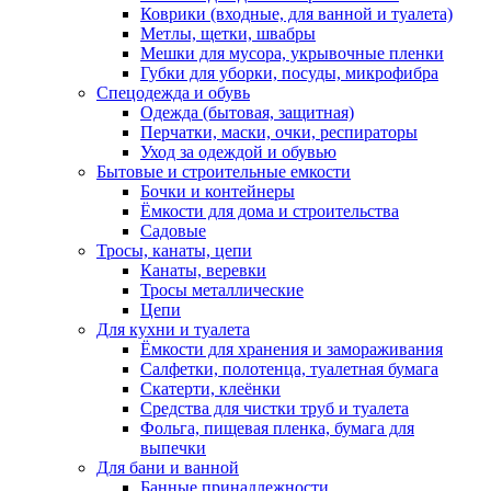
Коврики (входные, для ванной и туалета)
Метлы, щетки, швабры
Мешки для мусора, укрывочные пленки
Губки для уборки, посуды, микрофибра
Спецодежда и обувь
Одежда (бытовая, защитная)
Перчатки, маски, очки, респираторы
Уход за одеждой и обувью
Бытовые и строительные емкости
Бочки и контейнеры
Ёмкости для дома и строительства
Садовые
Тросы, канаты, цепи
Канаты, веревки
Тросы металлические
Цепи
Для кухни и туалета
Ёмкости для хранения и замораживания
Салфетки, полотенца, туалетная бумага
Скатерти, клеёнки
Средства для чистки труб и туалета
Фольга, пищевая пленка, бумага для
выпечки
Для бани и ванной
Банные принадлежности