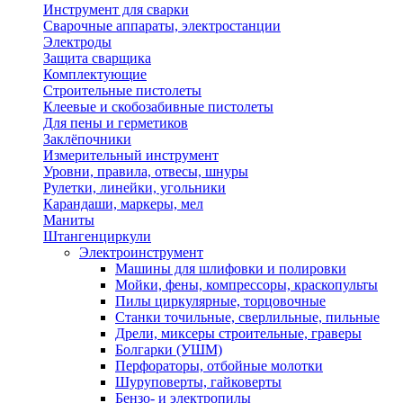
Инструмент для сварки
Сварочные аппараты, электростанции
Электроды
Защита сварщика
Комплектующие
Строительные пистолеты
Клеевые и скобозабивные пистолеты
Для пены и герметиков
Заклёпочники
Измерительный инструмент
Уровни, правила, отвесы, шнуры
Рулетки, линейки, угольники
Карандаши, маркеры, мел
Маниты
Штангенциркули
Электроинструмент
Машины для шлифовки и полировки
Мойки, фены, компрессоры, краскопульты
Пилы циркулярные, торцовочные
Станки точильные, сверлильные, пильные
Дрели, миксеры строительные, граверы
Болгарки (УШМ)
Перфораторы, отбойные молотки
Шуруповерты, гайковерты
Бензо- и электропилы