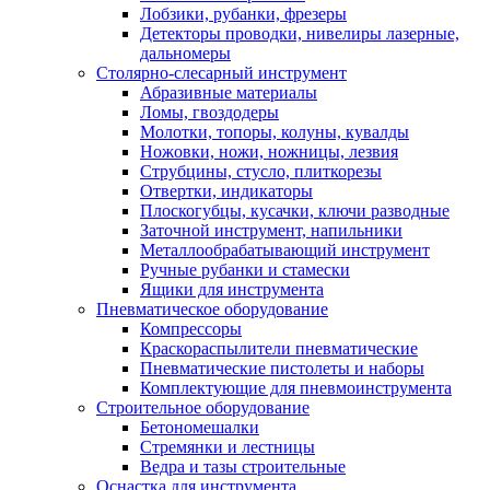
Лобзики, рубанки, фрезеры
Детекторы проводки, нивелиры лазерные,
дальномеры
Столярно-слесарный инструмент
Абразивные материалы
Ломы, гвоздодеры
Молотки, топоры, колуны, кувалды
Ножовки, ножи, ножницы, лезвия
Струбцины, стусло, плиткорезы
Отвертки, индикаторы
Плоскогубцы, кусачки, ключи разводные
Заточной инструмент, напильники
Металлообрабатывающий инструмент
Ручные рубанки и стамески
Ящики для инструмента
Пневматическое оборудование
Компрессоры
Краскораспылители пневматические
Пневматические пистолеты и наборы
Комплектующие для пневмоинструмента
Строительное оборудование
Бетономешалки
Стремянки и лестницы
Ведра и тазы строительные
Оснастка для инструмента