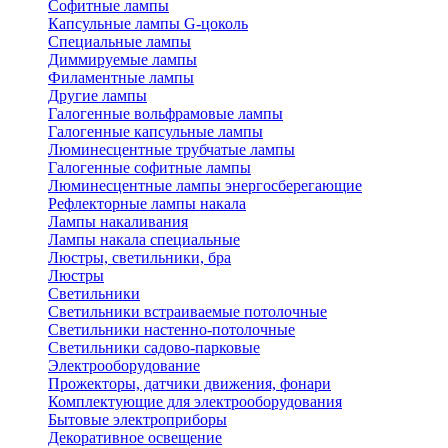
Софитные лампы
Капсульные лампы G-цоколь
Специальные лампы
Диммируемые лампы
Филаментные лампы
Другие лампы
Галогенные вольфрамовые лампы
Галогенные капсульные лампы
Люминесцентные трубчатые лампы
Галогенные софитные лампы
Люминесцентные лампы энергосберегающие
Рефлекторные лампы накала
Лампы накаливания
Лампы накала специальные
Люстры, светильники, бра
Люстры
Светильники
Светильники встраиваемые потолочные
Светильники настенно-потолочные
Светильники садово-парковые
Электрооборудование
Прожекторы, датчики движения, фонари
Комплектующие для электрооборудования
Бытовые электроприборы
Декоративное освещение