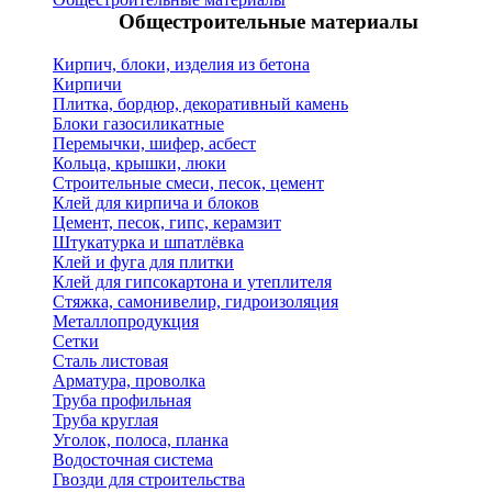
Общестроительные материалы
Кирпич, блоки, изделия из бетона
Кирпичи
Плитка, бордюр, декоративный камень
Блоки газосиликатные
Перемычки, шифер, асбест
Кольца, крышки, люки
Строительные смеси, песок, цемент
Клей для кирпича и блоков
Цемент, песок, гипс, керамзит
Штукатурка и шпатлёвка
Клей и фуга для плитки
Клей для гипсокартона и утеплителя
Стяжка, самонивелир, гидроизоляция
Металлопродукция
Сетки
Сталь листовая
Арматура, проволка
Труба профильная
Труба круглая
Уголок, полоса, планка
Водосточная система
Гвозди для строительства