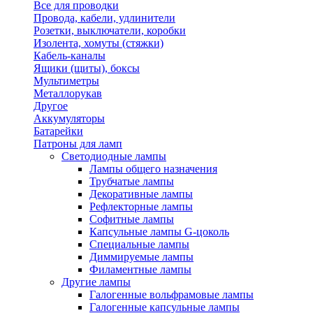
Все для проводки
Провода, кабели, удлинители
Розетки, выключатели, коробки
Изолента, хомуты (стяжки)
Кабель-каналы
Ящики (щиты), боксы
Мультиметры
Металлорукав
Другое
Аккумуляторы
Батарейки
Патроны для ламп
Светодиодные лампы
Лампы общего назначения
Трубчатые лампы
Декоративные лампы
Рефлекторные лампы
Софитные лампы
Капсульные лампы G-цоколь
Специальные лампы
Диммируемые лампы
Филаментные лампы
Другие лампы
Галогенные вольфрамовые лампы
Галогенные капсульные лампы