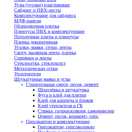
Углы (уголки) пластиковые
Сайдинг и ПВХ-листы
Комплектующие для сайдинга
МДФ-панели
Облицовочная плитка
Плинтусы ПВХ и комплектующие
Потолочные плиты и плинтусы
Пленка декоративная
Уголки, маяки, сетки, ленты
Скотч, малярная лента, пленка
Серпянки и ленты
Стеклосетка, стеклохолст
Металлические сетки
Уплотнители
Штукатурные маяки и углы
Строительные смеси, песок, цемент
Шпатлёвка и штукатурка
Фуга и клей для плитки
Клей для кирпича и блоков
Клей утеплителя и ГК
Стяжка, гидроизоляция, самонивелир
Цемент, песок, керамзит, гипс
Гипсокартон и комплектующие
Гипсокартон, гипсоволокно