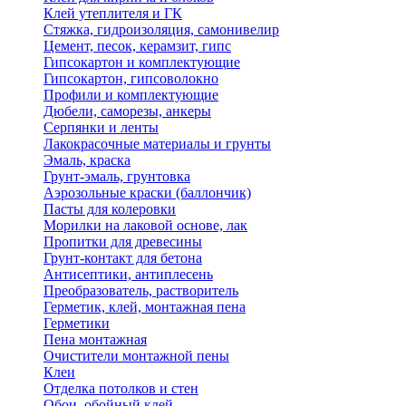
Клей утеплителя и ГК
Стяжка, гидроизоляция, самонивелир
Цемент, песок, керамзит, гипс
Гипсокартон и комплектующие
Гипсокартон, гипсоволокно
Профили и комплектующие
Дюбели, саморезы, анкеры
Серпянки и ленты
Лакокрасочные материалы и грунты
Эмаль, краска
Грунт-эмаль, грунтовка
Аэрозольные краски (баллончик)
Пасты для колеровки
Морилки на лаковой основе, лак
Пропитки для древесины
Грунт-контакт для бетона
Антисептики, антиплесень
Преобразователь, растворитель
Герметик, клей, монтажная пена
Герметики
Пена монтажная
Очистители монтажной пены
Клеи
Отделка потолков и стен
Обои, обойный клей