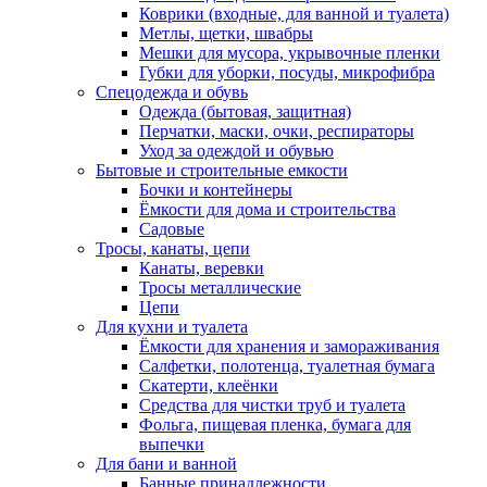
Коврики (входные, для ванной и туалета)
Метлы, щетки, швабры
Мешки для мусора, укрывочные пленки
Губки для уборки, посуды, микрофибра
Спецодежда и обувь
Одежда (бытовая, защитная)
Перчатки, маски, очки, респираторы
Уход за одеждой и обувью
Бытовые и строительные емкости
Бочки и контейнеры
Ёмкости для дома и строительства
Садовые
Тросы, канаты, цепи
Канаты, веревки
Тросы металлические
Цепи
Для кухни и туалета
Ёмкости для хранения и замораживания
Салфетки, полотенца, туалетная бумага
Скатерти, клеёнки
Средства для чистки труб и туалета
Фольга, пищевая пленка, бумага для
выпечки
Для бани и ванной
Банные принадлежности