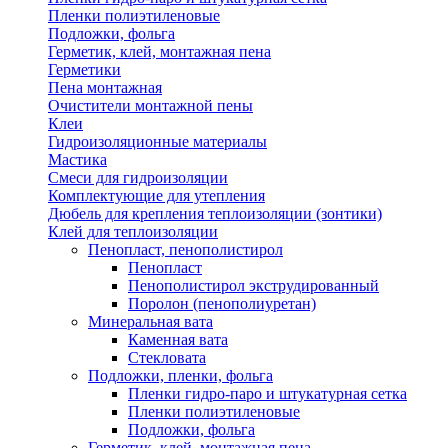
Пленки полиэтиленовые
Подложки, фольга
Герметик, клей, монтажная пена
Герметики
Пена монтажная
Очистители монтажной пены
Клеи
Гидроизоляционные материалы
Мастика
Смеси для гидроизоляции
Комплектующие для утепления
Дюбель для крепления теплоизоляции (зонтики)
Клей для теплоизоляции
Пенопласт, пенополистирол
Пенопласт
Пенополистирол экструдированный
Поролон (пенополиуретан)
Минеральная вата
Каменная вата
Стекловата
Подложки, пленки, фольга
Пленки гидро-паро и штукатурная сетка
Пленки полиэтиленовые
Подложки, фольга
Герметик, клей, монтажная пена