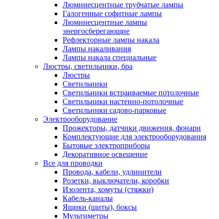
Люминесцентные трубчатые лампы
Галогенные софитные лампы
Люминесцентные лампы
энергосберегающие
Рефлекторные лампы накала
Лампы накаливания
Лампы накала специальные
Люстры, светильники, бра
Люстры
Светильники
Светильники встраиваемые потолочные
Светильники настенно-потолочные
Светильники садово-парковые
Электрооборудование
Прожекторы, датчики движения, фонари
Комплектующие для электрооборудования
Бытовые электроприборы
Декоративное освещение
Все для проводки
Провода, кабели, удлинители
Розетки, выключатели, коробки
Изолента, хомуты (стяжки)
Кабель-каналы
Ящики (щиты), боксы
Мультиметры