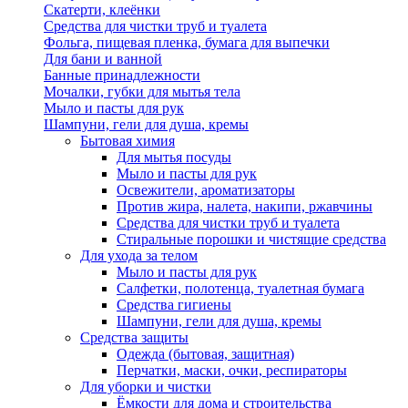
Скатерти, клеёнки
Средства для чистки труб и туалета
Фольга, пищевая пленка, бумага для выпечки
Для бани и ванной
Банные принадлежности
Мочалки, губки для мытья тела
Мыло и пасты для рук
Шампуни, гели для душа, кремы
Бытовая химия
Для мытья посуды
Мыло и пасты для рук
Освежители, ароматизаторы
Против жира, налета, накипи, ржавчины
Средства для чистки труб и туалета
Стиральные порошки и чистящие средства
Для ухода за телом
Мыло и пасты для рук
Салфетки, полотенца, туалетная бумага
Средства гигиены
Шампуни, гели для душа, кремы
Средства защиты
Одежда (бытовая, защитная)
Перчатки, маски, очки, респираторы
Для уборки и чистки
Ёмкости для дома и строительства