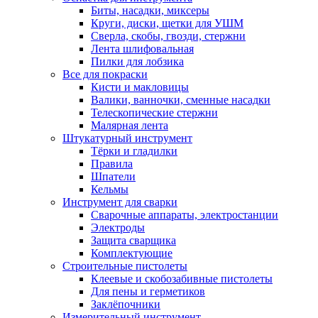
Биты, насадки, миксеры
Круги, диски, щетки для УШМ
Сверла, скобы, гвозди, стержни
Лента шлифовальная
Пилки для лобзика
Все для покраски
Кисти и макловицы
Валики, ванночки, сменные насадки
Телескопические стержни
Малярная лента
Штукатурный инструмент
Тёрки и гладилки
Правила
Шпатели
Кельмы
Инструмент для сварки
Сварочные аппараты, электростанции
Электроды
Защита сварщика
Комплектующие
Строительные пистолеты
Клеевые и скобозабивные пистолеты
Для пены и герметиков
Заклёпочники
Измерительный инструмент