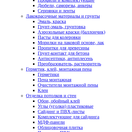
Профили и комплектующие
Дюбели, саморезы, анкеры
Серпянки и ленты
Лакокрасочные материалы и грунты
Эмаль, краска
Грунт-эмаль, грунтовка
Аэрозольные краски (баллончик)
Пасты для колеровки
Морилки на лаковой основе, лак
Пропитки для древесины
Грунт-контакт для бетона
Антисептики, антиплесень
Преобразователь, растворитель
Герметик, клей, монтажная пена
Герметики
Пена монтажная
Очистители монтажной пены
Клеи
Отделка потолков и стен
Обои, обойный клей
Углы (уголки) пластиковые
Сайдинг и ПВХ-листы
Комплектующие для сайдинга
МДФ-панели
Облицовочная плитка