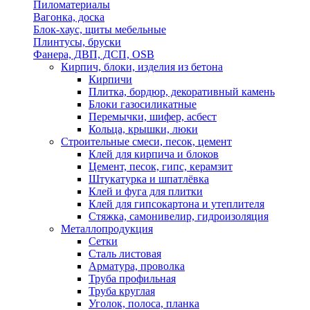
Пиломатериалы
Вагонка, доска
Блок-хаус, щиты мебельные
Плинтусы, бруски
Фанера, ДВП, ДСП, OSB
Кирпич, блоки, изделия из бетона
Кирпичи
Плитка, бордюр, декоративный камень
Блоки газосиликатные
Перемычки, шифер, асбест
Кольца, крышки, люки
Строительные смеси, песок, цемент
Клей для кирпича и блоков
Цемент, песок, гипс, керамзит
Штукатурка и шпатлёвка
Клей и фуга для плитки
Клей для гипсокартона и утеплителя
Стяжка, самонивелир, гидроизоляция
Металлопродукция
Сетки
Сталь листовая
Арматура, проволка
Труба профильная
Труба круглая
Уголок, полоса, планка