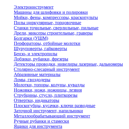
Электроинструмент
Машины для шлифовки и полировки
Мойки, фены, компрессоры, краскопульты
Пилы циркулярные, торцовочные
Станки точильные, сверлильные, пильные
Дрели, миксеры строительные, граверы
Болгарки (УШМ)
Перфораторы, отбойные молотки
Шуруповерты, гайковерты
Бензо- и электропилы
Лобзики, рубанки, фрезеры
Детекторы проводки, нивелиры лазерные, дальномеры
Столярно-слесарный инструмент
Абразивные материалы
Ломы, гвоздодеры
Молотки, топоры, колуны, кувалды
Ножовки, ножи, ножницы, лезвия
Струбцины, стусло, плиткорезы
Отвертки, индикаторы
Плоскогубцы, кусачки, ключи разводные
Заточной инструмент, напильники
Металлообрабатывающий инструмент
Ручные рубанки и стамески
Ящики для инструмента