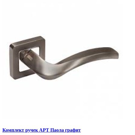
Комплект ручек АРТ Паола графит