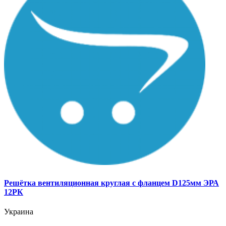
Решётка вентиляционная круглая с фланцем D125мм ЭРА
12РК
Украина