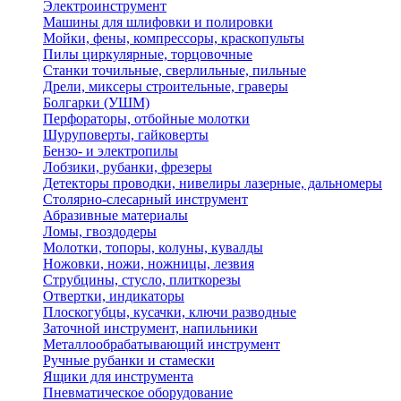
Электроинструмент
Машины для шлифовки и полировки
Мойки, фены, компрессоры, краскопульты
Пилы циркулярные, торцовочные
Станки точильные, сверлильные, пильные
Дрели, миксеры строительные, граверы
Болгарки (УШМ)
Перфораторы, отбойные молотки
Шуруповерты, гайковерты
Бензо- и электропилы
Лобзики, рубанки, фрезеры
Детекторы проводки, нивелиры лазерные, дальномеры
Столярно-слесарный инструмент
Абразивные материалы
Ломы, гвоздодеры
Молотки, топоры, колуны, кувалды
Ножовки, ножи, ножницы, лезвия
Струбцины, стусло, плиткорезы
Отвертки, индикаторы
Плоскогубцы, кусачки, ключи разводные
Заточной инструмент, напильники
Металлообрабатывающий инструмент
Ручные рубанки и стамески
Ящики для инструмента
Пневматическое оборудование