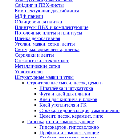
Сайдинг и ПВХ-листы
Комплектующие для сайдинга
МДФ-панели
Облицовочная плитка
Плинтусы ПВХ и комплектующие
Потолочные плиты и плинтусы
Пленка декоративная
Уголки, маяки, сетки, ленты
Скотч, малярная лента, пленка
Серпянки и ленты
Стеклосетка, стеклохолст
Металлические сетки
Уплотнители
Штукатурные маяки и углы
Строительные смеси, песок, цемент
Шпатлёвка и штукатурка
Фуга и клей для плитки
Клей для кирпича и блоков
Клей утеплителя и ГК
Стяжка, гидроизоляция, самонивелир
Цемент, песок, керамзит, гипс
Гипсокартон и комплектующие
Гипсокартон, гипсоволокно
Профили и комплектующие