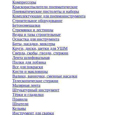
Компрессоры
Краскораспылители пневматические
Пневматические пистолеты и наборы
Комплектующие для пневмоинструмента
Строительное оборудование
Бетономешалки
Стремянки и лестницы
Ведра и тазы строительные
Оснастка для инструмента
Биты, насадки, миксеры
Круги, диски, щетки для УШМ
Сверла, скобы, гвозди, стержни
Лента шлифовальная
Пилки для лобзика
Все для покраски
Кисти и макловицы
Валики, ванночки, сменные насадки
Телескопические стержни
Малярная лента
Штукатурный инструмент
Тёрки и гладилки
Правила
Шпатели
Кельмы
Инструмент для сварки