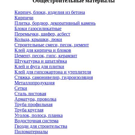
Общестроительные материалы
Кирпич, блоки, изделия из бетона
Кирпичи
Плитка, бордюр, декоративный камень
Блоки газосиликатные
Перемычки, шифер, асбест
Кольца, крышки, люки
Строительные смеси, песок, цемент
Клей для кирпича и блоков
Цемент, песок, гипс, керамзит
Штукатурка и шпатлёвка
Клей и фуга для плитки
Клей для гипсокартона и утеплителя
Стяжка, самонивелир, гидроизоляция
Металлопродукция
Сетки
Сталь листовая
Арматура, проволка
Труба профильная
Труба круглая
Уголок, полоса, планка
Водосточная система
Гвозди для строительства
Пиломатериалы