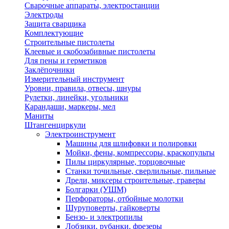
Сварочные аппараты, электростанции
Электроды
Защита сварщика
Комплектующие
Строительные пистолеты
Клеевые и скобозабивные пистолеты
Для пены и герметиков
Заклёпочники
Измерительный инструмент
Уровни, правила, отвесы, шнуры
Рулетки, линейки, угольники
Карандаши, маркеры, мел
Маниты
Штангенциркули
Электроинструмент
Машины для шлифовки и полировки
Мойки, фены, компрессоры, краскопульты
Пилы циркулярные, торцовочные
Станки точильные, сверлильные, пильные
Дрели, миксеры строительные, граверы
Болгарки (УШМ)
Перфораторы, отбойные молотки
Шуруповерты, гайковерты
Бензо- и электропилы
Лобзики, рубанки, фрезеры