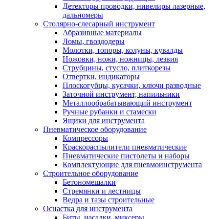
Детекторы проводки, нивелиры лазерные,
дальномеры
Столярно-слесарный инструмент
Абразивные материалы
Ломы, гвоздодеры
Молотки, топоры, колуны, кувалды
Ножовки, ножи, ножницы, лезвия
Струбцины, стусло, плиткорезы
Отвертки, индикаторы
Плоскогубцы, кусачки, ключи разводные
Заточной инструмент, напильники
Металлообрабатывающий инструмент
Ручные рубанки и стамески
Ящики для инструмента
Пневматическое оборудование
Компрессоры
Краскораспылители пневматические
Пневматические пистолеты и наборы
Комплектующие для пневмоинструмента
Строительное оборудование
Бетономешалки
Стремянки и лестницы
Ведра и тазы строительные
Оснастка для инструмента
Биты, насадки, миксеры