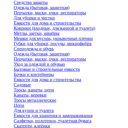
Средства защиты
Одежда (бытовая, защитная)
Перчатки, маски, очки, респираторы
Для уборки и чистки
Ёмкости для дома и строительства
Коврики (входные, для ванной и туалета)
Метлы, щетки, швабры
Мешки для мусора, укрывочные пленки
Губки для уборки, посуды, микрофибра
Спецодежда и обувь
Одежда (бытовая, защитная)
Перчатки, маски, очки, респираторы
Уход за одеждой и обувью
Бытовые и строительные емкости
Бочки и контейнеры
Ёмкости для дома и строительства
Садовые
Тросы, канаты, цепи
Канаты, веревки
Тросы металлические
Цепи
Для кухни и туалета
Ёмкости для хранения и замораживания
Салфетки, полотенца, туалетная бумага
Скатерти, клеёнки