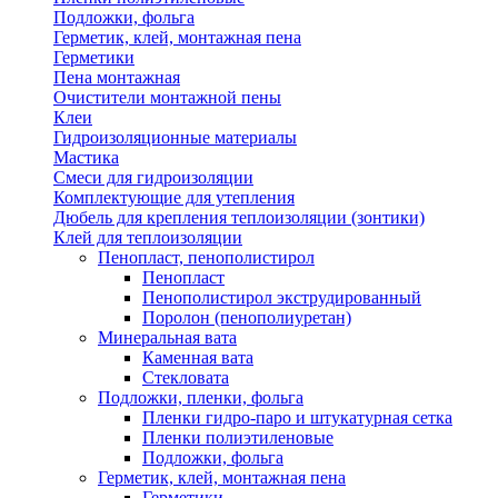
Подложки, фольга
Герметик, клей, монтажная пена
Герметики
Пена монтажная
Очистители монтажной пены
Клеи
Гидроизоляционные материалы
Мастика
Смеси для гидроизоляции
Комплектующие для утепления
Дюбель для крепления теплоизоляции (зонтики)
Клей для теплоизоляции
Пенопласт, пенополистирол
Пенопласт
Пенополистирол экструдированный
Поролон (пенополиуретан)
Минеральная вата
Каменная вата
Стекловата
Подложки, пленки, фольга
Пленки гидро-паро и штукатурная сетка
Пленки полиэтиленовые
Подложки, фольга
Герметик, клей, монтажная пена
Герметики