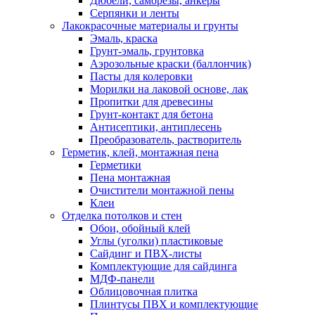
Дюбели, саморезы, анкеры
Серпянки и ленты
Лакокрасочные материалы и грунты
Эмаль, краска
Грунт-эмаль, грунтовка
Аэрозольные краски (баллончик)
Пасты для колеровки
Морилки на лаковой основе, лак
Пропитки для древесины
Грунт-контакт для бетона
Антисептики, антиплесень
Преобразователь, растворитель
Герметик, клей, монтажная пена
Герметики
Пена монтажная
Очистители монтажной пены
Клеи
Отделка потолков и стен
Обои, обойный клей
Углы (уголки) пластиковые
Сайдинг и ПВХ-листы
Комплектующие для сайдинга
МДФ-панели
Облицовочная плитка
Плинтусы ПВХ и комплектующие