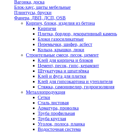
Вагонка, доска
Блок-хаус, щиты мебельные
Плинтусы, бруски
Фанера, ДВП, ДСП, OSB
Кирпич, блоки, изделия из бетона
Кирпичи
Плитка, бордюр, декоративный камень
Блоки газосиликатные
Перемычки, шифер, асбест
Кольца, крышки, люки
Строительные смеси, песок, цемент
Клей для кирпича и блоков
Цемент, песок, гипс, керамзит
Штукатурка и шпатлёвка
Клей и фуга для плитки
Клей для гипсокартона и утеплителя
Стяжка, самонивелир, гидроизоляция
Металлопродукция
Сетки
Сталь листовая
Арматура, проволка
Труба профильная
Труба круглая
Уголок, полоса, планка
Водосточная система