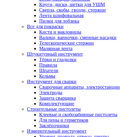
Круги, диски, щетки для УШМ
Сверла, скобы, гвозди, стержни
Лента шлифовальная
Пилки для лобзика
Все для покраски
Кисти и макловицы
Валики, ванночки, сменные насадки
Телескопические стержни
Малярная лента
Штукатурный инструмент
Тёрки и гладилки
Правила
Шпатели
Кельмы
Инструмент для сварки
Сварочные аппараты, электростанции
Электроды
Защита сварщика
Комплектующие
Строительные пистолеты
Клеевые и скобозабивные пистолеты
Для пены и герметиков
Заклёпочники
Измерительный инструмент
Уровни, правила, отвесы, шнуры