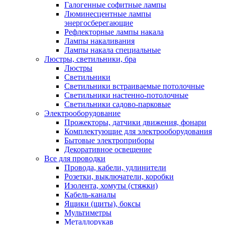
Галогенные софитные лампы
Люминесцентные лампы
энергосберегающие
Рефлекторные лампы накала
Лампы накаливания
Лампы накала специальные
Люстры, светильники, бра
Люстры
Светильники
Светильники встраиваемые потолочные
Светильники настенно-потолочные
Светильники садово-парковые
Электрооборудование
Прожекторы, датчики движения, фонари
Комплектующие для электрооборудования
Бытовые электроприборы
Декоративное освещение
Все для проводки
Провода, кабели, удлинители
Розетки, выключатели, коробки
Изолента, хомуты (стяжки)
Кабель-каналы
Ящики (щиты), боксы
Мультиметры
Металлорукав