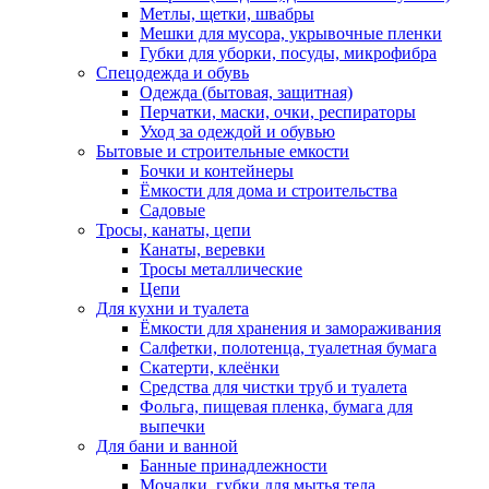
Метлы, щетки, швабры
Мешки для мусора, укрывочные пленки
Губки для уборки, посуды, микрофибра
Спецодежда и обувь
Одежда (бытовая, защитная)
Перчатки, маски, очки, респираторы
Уход за одеждой и обувью
Бытовые и строительные емкости
Бочки и контейнеры
Ёмкости для дома и строительства
Садовые
Тросы, канаты, цепи
Канаты, веревки
Тросы металлические
Цепи
Для кухни и туалета
Ёмкости для хранения и замораживания
Салфетки, полотенца, туалетная бумага
Скатерти, клеёнки
Средства для чистки труб и туалета
Фольга, пищевая пленка, бумага для
выпечки
Для бани и ванной
Банные принадлежности
Мочалки, губки для мытья тела