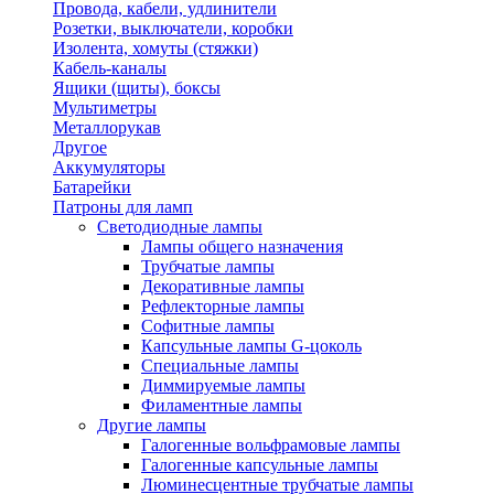
Провода, кабели, удлинители
Розетки, выключатели, коробки
Изолента, хомуты (стяжки)
Кабель-каналы
Ящики (щиты), боксы
Мультиметры
Металлорукав
Другое
Аккумуляторы
Батарейки
Патроны для ламп
Светодиодные лампы
Лампы общего назначения
Трубчатые лампы
Декоративные лампы
Рефлекторные лампы
Софитные лампы
Капсульные лампы G-цоколь
Специальные лампы
Диммируемые лампы
Филаментные лампы
Другие лампы
Галогенные вольфрамовые лампы
Галогенные капсульные лампы
Люминесцентные трубчатые лампы