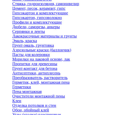
Стяжка, гидроизоляция, самонивелир
Цемент, песок, керамзит, гипс
Гипсокартон и комплектующие
Гипсокартон, гипсоволокно
Профили и комплектующие
Дюбели, саморезы, анкеры
Серпянки и ленты
Лакокрасочные материалы и грунты
Эмаль, краска
Грунт-эмаль, грунтовка
Аэрозольные краски (баллончик)
Пасты для колеровки
Морилки на лаковой основе, лак
Пропитки для древесины
Грунт-контакт для бетона
Антисептики, антиплесень
Преобразователь, растворитель
Герметик, клей, монтажная пена
Герметики
Пена монтажная
Очистители монтажной пены
Клеи
Отделка потолков и стен
Обои, обойный клей
Углы (уголки) пластиковые