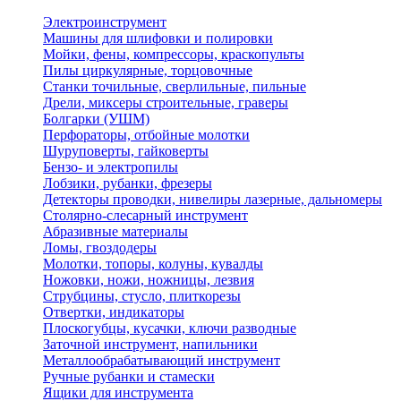
Электроинструмент
Машины для шлифовки и полировки
Мойки, фены, компрессоры, краскопульты
Пилы циркулярные, торцовочные
Станки точильные, сверлильные, пильные
Дрели, миксеры строительные, граверы
Болгарки (УШМ)
Перфораторы, отбойные молотки
Шуруповерты, гайковерты
Бензо- и электропилы
Лобзики, рубанки, фрезеры
Детекторы проводки, нивелиры лазерные, дальномеры
Столярно-слесарный инструмент
Абразивные материалы
Ломы, гвоздодеры
Молотки, топоры, колуны, кувалды
Ножовки, ножи, ножницы, лезвия
Струбцины, стусло, плиткорезы
Отвертки, индикаторы
Плоскогубцы, кусачки, ключи разводные
Заточной инструмент, напильники
Металлообрабатывающий инструмент
Ручные рубанки и стамески
Ящики для инструмента