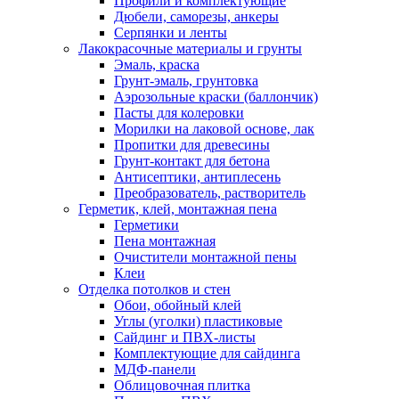
Профили и комплектующие
Дюбели, саморезы, анкеры
Серпянки и ленты
Лакокрасочные материалы и грунты
Эмаль, краска
Грунт-эмаль, грунтовка
Аэрозольные краски (баллончик)
Пасты для колеровки
Морилки на лаковой основе, лак
Пропитки для древесины
Грунт-контакт для бетона
Антисептики, антиплесень
Преобразователь, растворитель
Герметик, клей, монтажная пена
Герметики
Пена монтажная
Очистители монтажной пены
Клеи
Отделка потолков и стен
Обои, обойный клей
Углы (уголки) пластиковые
Сайдинг и ПВХ-листы
Комплектующие для сайдинга
МДФ-панели
Облицовочная плитка