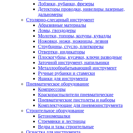
Лобзики, рубанки, фрезеры
Детекторы проводки, нивелиры лазерные,
дальномеры
Столярно-слесарный инструмент
Абразивные материалы
Ломы, гвоздодеры
Молотки, топоры, колуны, кувалды
Ножовки, ножи, ножницы, лезвия
Струбцины, стусло, плиткорезы
Отвертки, индикаторы
Плоскогубцы, кусачки, ключи разводные
Заточной инструмент, напильники
Металлообрабатывающий инструмент
Ручные рубанки и стамески
Ящики для инструмента
Пневматическое оборудование
Компрессоры
Краскораспылители пневматические
Пневматические пистолеты и наборы
Комплектующие для пневмоинструмента
Строительное оборудование
Бетономешалки
Стремянки и лестницы
Ведра и тазы строительные
Оснастка для инструмента