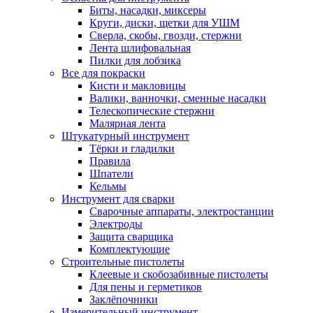
Биты, насадки, миксеры
Круги, диски, щетки для УШМ
Сверла, скобы, гвозди, стержни
Лента шлифовальная
Пилки для лобзика
Все для покраски
Кисти и макловицы
Валики, ванночки, сменные насадки
Телескопические стержни
Малярная лента
Штукатурный инструмент
Тёрки и гладилки
Правила
Шпатели
Кельмы
Инструмент для сварки
Сварочные аппараты, электростанции
Электроды
Защита сварщика
Комплектующие
Строительные пистолеты
Клеевые и скобозабивные пистолеты
Для пены и герметиков
Заклёпочники
Измерительный инструмент