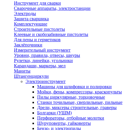
Инструмент для сварки
Сварочные аппараты, электростанции
Электроды
Защита сварщика
Комплектующие
Строительные пистолеты
Клеевые и скобозабивные пистолеты
Для пены и герметиков
Заклёпочники
Измерительный инструмент
Уровни, правила, отвесы, шнуры
Рулетки, линейки, угольники
Карандаши, маркеры, мел
Маниты
Штангенциркули
Электроинструмент
Машины для шлифовки и полировки
Мойки, фены, компрессоры, краскопульты
Пилы циркулярные, торцовочные
Станки точильные, сверлильные, пильные
Дрели, миксеры строительные, граверы
Болгарки (УШМ)
Перфораторы, отбойные молотки
Шуруповерты, гайковерты
Бензо- и электропилы