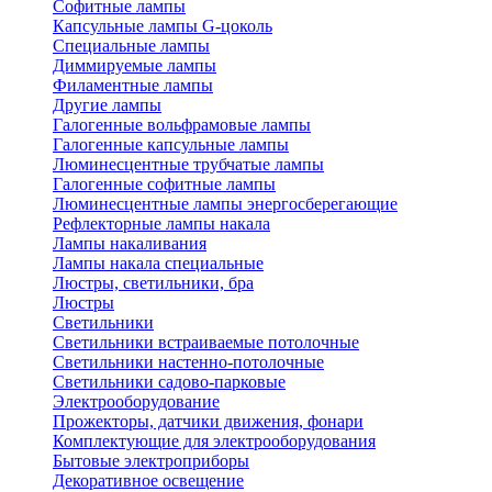
Софитные лампы
Капсульные лампы G-цоколь
Специальные лампы
Диммируемые лампы
Филаментные лампы
Другие лампы
Галогенные вольфрамовые лампы
Галогенные капсульные лампы
Люминесцентные трубчатые лампы
Галогенные софитные лампы
Люминесцентные лампы энергосберегающие
Рефлекторные лампы накала
Лампы накаливания
Лампы накала специальные
Люстры, светильники, бра
Люстры
Светильники
Светильники встраиваемые потолочные
Светильники настенно-потолочные
Светильники садово-парковые
Электрооборудование
Прожекторы, датчики движения, фонари
Комплектующие для электрооборудования
Бытовые электроприборы
Декоративное освещение