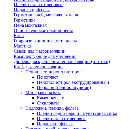
Пленки полиэтиленовые
Подложки, фольга
Герметик, клей, монтажная пена
Герметики
Пена монтажная
Очистители монтажной пены
Клеи
Гидроизоляционные материалы
Мастика
Смеси для гидроизоляции
Комплектующие для утепления
Дюбель для крепления теплоизоляции (зонтики)
Клей для теплоизоляции
Пенопласт, пенополистирол
Пенопласт
Пенополистирол экструдированный
Поролон (пенополиуретан)
Минеральная вата
Каменная вата
Стекловата
Подложки, пленки, фольга
Пленки гидро-паро и штукатурная сетка
Пленки полиэтиленовые
Подложки, фольга
Герметик, клей, монтажная пена