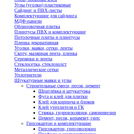
Углы (уголки) пластиковые
Сайдинг и ПВХ-листы
Комплектующие для сайдинга
МДФ-панели
Облицовочная плитка
Плинтусы ПВХ и комплектующие
Потолочные плиты и плинтусы
Пленка декоративная
Уголки, маяки, сетки, ленты
Скотч, малярная лента, пленка
Серпянки и ленты
Стеклосетка, стеклохолст
Металлические сетки
Уплотнители
Штукатурные маяки и углы
Строительные смеси, песок, цемент
Шпатлёвка и штукатурка
Фуга и клей для плитки
Клей для кирпича и блоков
Клей утеплителя и ГК
Стяжка, гидроизоляция, самонивелир
Цемент, песок, керамзит, гипс
Гипсокартон и комплектующие
Гипсокартон, гипсоволокно