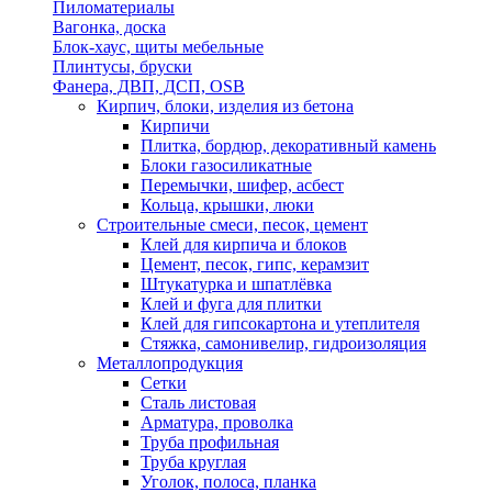
Пиломатериалы
Вагонка, доска
Блок-хаус, щиты мебельные
Плинтусы, бруски
Фанера, ДВП, ДСП, OSB
Кирпич, блоки, изделия из бетона
Кирпичи
Плитка, бордюр, декоративный камень
Блоки газосиликатные
Перемычки, шифер, асбест
Кольца, крышки, люки
Строительные смеси, песок, цемент
Клей для кирпича и блоков
Цемент, песок, гипс, керамзит
Штукатурка и шпатлёвка
Клей и фуга для плитки
Клей для гипсокартона и утеплителя
Стяжка, самонивелир, гидроизоляция
Металлопродукция
Сетки
Сталь листовая
Арматура, проволка
Труба профильная
Труба круглая
Уголок, полоса, планка