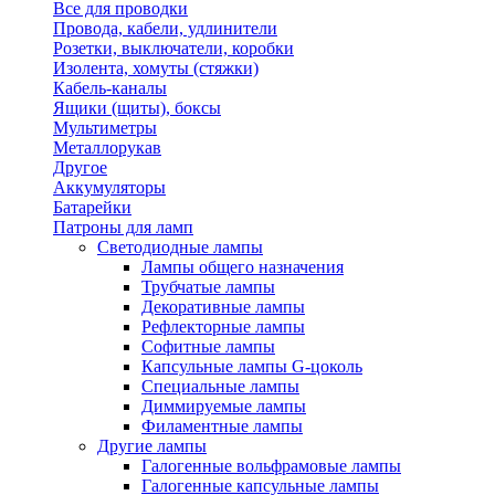
Все для проводки
Провода, кабели, удлинители
Розетки, выключатели, коробки
Изолента, хомуты (стяжки)
Кабель-каналы
Ящики (щиты), боксы
Мультиметры
Металлорукав
Другое
Аккумуляторы
Батарейки
Патроны для ламп
Светодиодные лампы
Лампы общего назначения
Трубчатые лампы
Декоративные лампы
Рефлекторные лампы
Софитные лампы
Капсульные лампы G-цоколь
Специальные лампы
Диммируемые лампы
Филаментные лампы
Другие лампы
Галогенные вольфрамовые лампы
Галогенные капсульные лампы