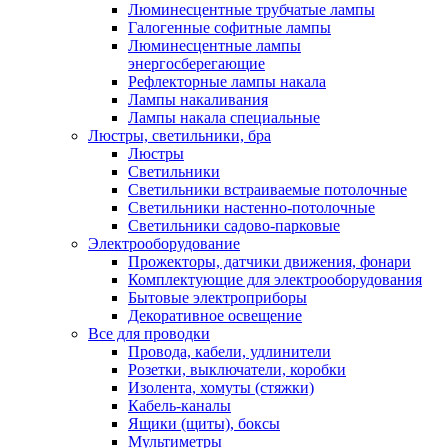
Люминесцентные трубчатые лампы
Галогенные софитные лампы
Люминесцентные лампы
энергосберегающие
Рефлекторные лампы накала
Лампы накаливания
Лампы накала специальные
Люстры, светильники, бра
Люстры
Светильники
Светильники встраиваемые потолочные
Светильники настенно-потолочные
Светильники садово-парковые
Электрооборудование
Прожекторы, датчики движения, фонари
Комплектующие для электрооборудования
Бытовые электроприборы
Декоративное освещение
Все для проводки
Провода, кабели, удлинители
Розетки, выключатели, коробки
Изолента, хомуты (стяжки)
Кабель-каналы
Ящики (щиты), боксы
Мультиметры