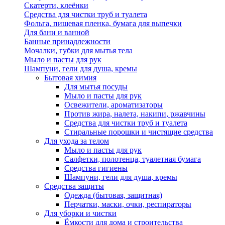
Скатерти, клеёнки
Средства для чистки труб и туалета
Фольга, пищевая пленка, бумага для выпечки
Для бани и ванной
Банные принадлежности
Мочалки, губки для мытья тела
Мыло и пасты для рук
Шампуни, гели для душа, кремы
Бытовая химия
Для мытья посуды
Мыло и пасты для рук
Освежители, ароматизаторы
Против жира, налета, накипи, ржавчины
Средства для чистки труб и туалета
Стиральные порошки и чистящие средства
Для ухода за телом
Мыло и пасты для рук
Салфетки, полотенца, туалетная бумага
Средства гигиены
Шампуни, гели для душа, кремы
Средства защиты
Одежда (бытовая, защитная)
Перчатки, маски, очки, респираторы
Для уборки и чистки
Ёмкости для дома и строительства