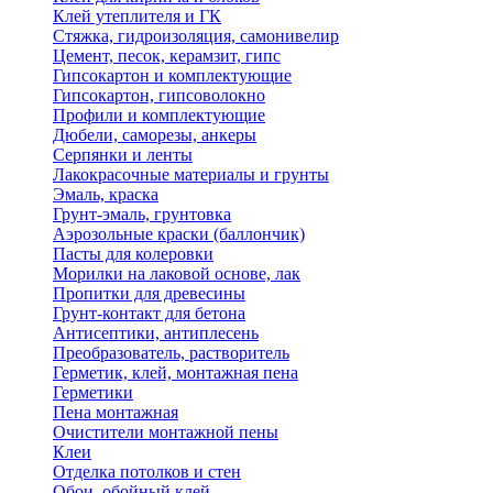
Клей утеплителя и ГК
Стяжка, гидроизоляция, самонивелир
Цемент, песок, керамзит, гипс
Гипсокартон и комплектующие
Гипсокартон, гипсоволокно
Профили и комплектующие
Дюбели, саморезы, анкеры
Серпянки и ленты
Лакокрасочные материалы и грунты
Эмаль, краска
Грунт-эмаль, грунтовка
Аэрозольные краски (баллончик)
Пасты для колеровки
Морилки на лаковой основе, лак
Пропитки для древесины
Грунт-контакт для бетона
Антисептики, антиплесень
Преобразователь, растворитель
Герметик, клей, монтажная пена
Герметики
Пена монтажная
Очистители монтажной пены
Клеи
Отделка потолков и стен
Обои, обойный клей