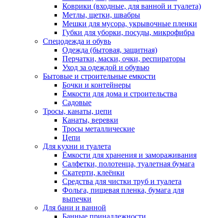
Коврики (входные, для ванной и туалета)
Метлы, щетки, швабры
Мешки для мусора, укрывочные пленки
Губки для уборки, посуды, микрофибра
Спецодежда и обувь
Одежда (бытовая, защитная)
Перчатки, маски, очки, респираторы
Уход за одеждой и обувью
Бытовые и строительные емкости
Бочки и контейнеры
Ёмкости для дома и строительства
Садовые
Тросы, канаты, цепи
Канаты, веревки
Тросы металлические
Цепи
Для кухни и туалета
Ёмкости для хранения и замораживания
Салфетки, полотенца, туалетная бумага
Скатерти, клеёнки
Средства для чистки труб и туалета
Фольга, пищевая пленка, бумага для
выпечки
Для бани и ванной
Банные принадлежности