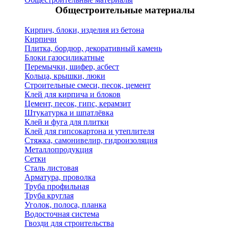
Общестроительные материалы
Кирпич, блоки, изделия из бетона
Кирпичи
Плитка, бордюр, декоративный камень
Блоки газосиликатные
Перемычки, шифер, асбест
Кольца, крышки, люки
Строительные смеси, песок, цемент
Клей для кирпича и блоков
Цемент, песок, гипс, керамзит
Штукатурка и шпатлёвка
Клей и фуга для плитки
Клей для гипсокартона и утеплителя
Стяжка, самонивелир, гидроизоляция
Металлопродукция
Сетки
Сталь листовая
Арматура, проволка
Труба профильная
Труба круглая
Уголок, полоса, планка
Водосточная система
Гвозди для строительства