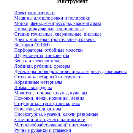
Инструмент
Электроинструмент
Машины для шлифовки и полировки
Мойки, фены, компрессоры, краскопульты
Пилы циркулярные, торцовочные
Станки точильные, сверлильные, пильные
Дрели, миксеры строительные, граверы
Болгарки (УШМ)
Перфораторы, отбойные молотки
Шуруповерты, гайковерты
Бензо- и электропилы
Лобзики, рубанки, фрезеры
Детекторы проводки, нивелиры лазерные, дальномеры
Столярно-слесарный инструмент
Абразивные материалы
Ломы, гвоздодеры
Молотки, топоры, колуны, кувалды
Ножовки, ножи, ножницы, лезвия
Струбцины, стусло, плиткорезы
Отвертки, индикаторы
Плоскогубцы, кусачки, ключи разводные
Заточной инструмент, напильники
Металлообрабатывающий инструмент
Ручные рубанки и стамески