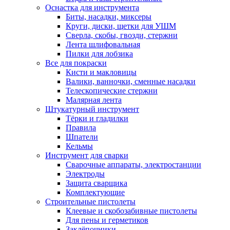
Оснастка для инструмента
Биты, насадки, миксеры
Круги, диски, щетки для УШМ
Сверла, скобы, гвозди, стержни
Лента шлифовальная
Пилки для лобзика
Все для покраски
Кисти и макловицы
Валики, ванночки, сменные насадки
Телескопические стержни
Малярная лента
Штукатурный инструмент
Тёрки и гладилки
Правила
Шпатели
Кельмы
Инструмент для сварки
Сварочные аппараты, электростанции
Электроды
Защита сварщика
Комплектующие
Строительные пистолеты
Клеевые и скобозабивные пистолеты
Для пены и герметиков
Заклёпочники