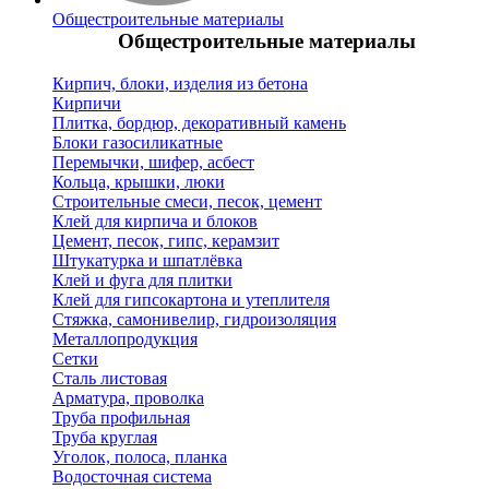
Общестроительные материалы
Общестроительные материалы
Кирпич, блоки, изделия из бетона
Кирпичи
Плитка, бордюр, декоративный камень
Блоки газосиликатные
Перемычки, шифер, асбест
Кольца, крышки, люки
Строительные смеси, песок, цемент
Клей для кирпича и блоков
Цемент, песок, гипс, керамзит
Штукатурка и шпатлёвка
Клей и фуга для плитки
Клей для гипсокартона и утеплителя
Стяжка, самонивелир, гидроизоляция
Металлопродукция
Сетки
Сталь листовая
Арматура, проволка
Труба профильная
Труба круглая
Уголок, полоса, планка
Водосточная система