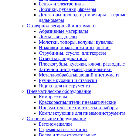
Бензо- и электропилы
Лобзики, рубанки, фрезеры
Детекторы проводки, нивелиры лазерные,
дальномеры
Столярно-слесарный инструмент
Абразивные материалы
Ломы, гвоздодеры
Молотки, топоры, колуны, кувалды
Ножовки, ножи, ножницы, лезвия
Струбцины, стусло, плиткорезы
Отвертки, индикаторы
Плоскогубцы, кусачки, ключи разводные
Заточной инструмент, напильники
Металлообрабатывающий инструмент
Ручные рубанки и стамески
Ящики для инструмента
Пневматическое оборудование
Компрессоры
Краскораспылители пневматические
Пневматические пистолеты и наборы
Комплектующие для пневмоинструмента
Строительное оборудование
Бетономешалки
Стремянки и лестницы
Ведра и тазы строительные