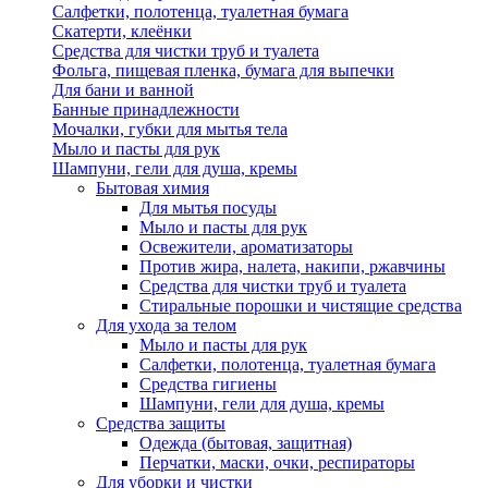
Салфетки, полотенца, туалетная бумага
Скатерти, клеёнки
Средства для чистки труб и туалета
Фольга, пищевая пленка, бумага для выпечки
Для бани и ванной
Банные принадлежности
Мочалки, губки для мытья тела
Мыло и пасты для рук
Шампуни, гели для душа, кремы
Бытовая химия
Для мытья посуды
Мыло и пасты для рук
Освежители, ароматизаторы
Против жира, налета, накипи, ржавчины
Средства для чистки труб и туалета
Стиральные порошки и чистящие средства
Для ухода за телом
Мыло и пасты для рук
Салфетки, полотенца, туалетная бумага
Средства гигиены
Шампуни, гели для душа, кремы
Средства защиты
Одежда (бытовая, защитная)
Перчатки, маски, очки, респираторы
Для уборки и чистки