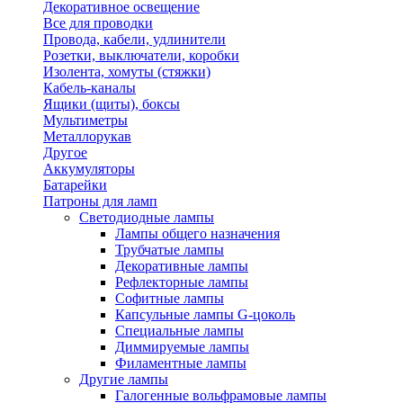
Декоративное освещение
Все для проводки
Провода, кабели, удлинители
Розетки, выключатели, коробки
Изолента, хомуты (стяжки)
Кабель-каналы
Ящики (щиты), боксы
Мультиметры
Металлорукав
Другое
Аккумуляторы
Батарейки
Патроны для ламп
Светодиодные лампы
Лампы общего назначения
Трубчатые лампы
Декоративные лампы
Рефлекторные лампы
Софитные лампы
Капсульные лампы G-цоколь
Специальные лампы
Диммируемые лампы
Филаментные лампы
Другие лампы
Галогенные вольфрамовые лампы