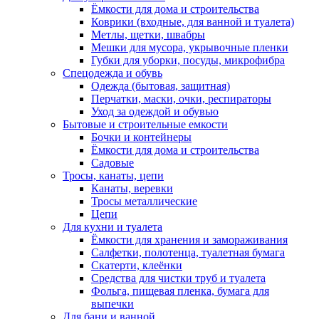
Ёмкости для дома и строительства
Коврики (входные, для ванной и туалета)
Метлы, щетки, швабры
Мешки для мусора, укрывочные пленки
Губки для уборки, посуды, микрофибра
Спецодежда и обувь
Одежда (бытовая, защитная)
Перчатки, маски, очки, респираторы
Уход за одеждой и обувью
Бытовые и строительные емкости
Бочки и контейнеры
Ёмкости для дома и строительства
Садовые
Тросы, канаты, цепи
Канаты, веревки
Тросы металлические
Цепи
Для кухни и туалета
Ёмкости для хранения и замораживания
Салфетки, полотенца, туалетная бумага
Скатерти, клеёнки
Средства для чистки труб и туалета
Фольга, пищевая пленка, бумага для
выпечки
Для бани и ванной