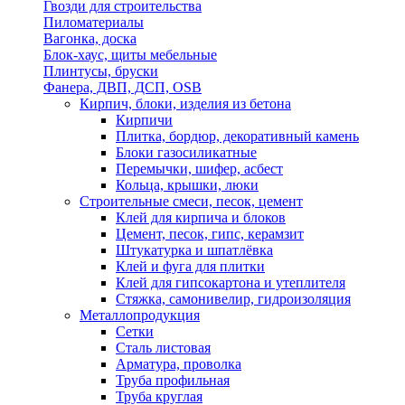
Гвозди для строительства
Пиломатериалы
Вагонка, доска
Блок-хаус, щиты мебельные
Плинтусы, бруски
Фанера, ДВП, ДСП, OSB
Кирпич, блоки, изделия из бетона
Кирпичи
Плитка, бордюр, декоративный камень
Блоки газосиликатные
Перемычки, шифер, асбест
Кольца, крышки, люки
Строительные смеси, песок, цемент
Клей для кирпича и блоков
Цемент, песок, гипс, керамзит
Штукатурка и шпатлёвка
Клей и фуга для плитки
Клей для гипсокартона и утеплителя
Стяжка, самонивелир, гидроизоляция
Металлопродукция
Сетки
Сталь листовая
Арматура, проволка
Труба профильная
Труба круглая