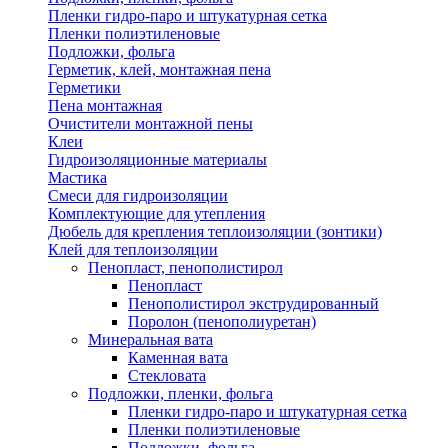
Пленки гидро-паро и штукатурная сетка
Пленки полиэтиленовые
Подложки, фольга
Герметик, клей, монтажная пена
Герметики
Пена монтажная
Очистители монтажной пены
Клеи
Гидроизоляционные материалы
Мастика
Смеси для гидроизоляции
Комплектующие для утепления
Дюбель для крепления теплоизоляции (зонтики)
Клей для теплоизоляции
Пенопласт, пенополистирол
Пенопласт
Пенополистирол экструдированный
Поролон (пенополиуретан)
Минеральная вата
Каменная вата
Стекловата
Подложки, пленки, фольга
Пленки гидро-паро и штукатурная сетка
Пленки полиэтиленовые
Подложки, фольга