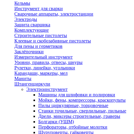
Кельмы
Инструмент для сварки
Сварочные аппараты, электростанции
Электроды
Защита сварщика
Комплектующие
Строительные пистолеты
Клеевые и скобозабивные пистолеты
Для пены и герметиков
Заклёпочники
Измерительный инструмент
Уровни, правила, отвесы, шнуры
Рулетки, линейки, угольники
Карандаши, маркеры, мел
Маниты
Штангенциркули
Электроинструмент
Машины для шлифовки и полировки
Мойки, фены, компрессоры, краскопульты
Пилы циркулярные, торцовочные
Станки точильные, сверлильные, пильные
Дрели, миксеры строительные, граверы
Болгарки (УШМ)
Перфораторы, отбойные молотки
Шуруповерты, гайковерты