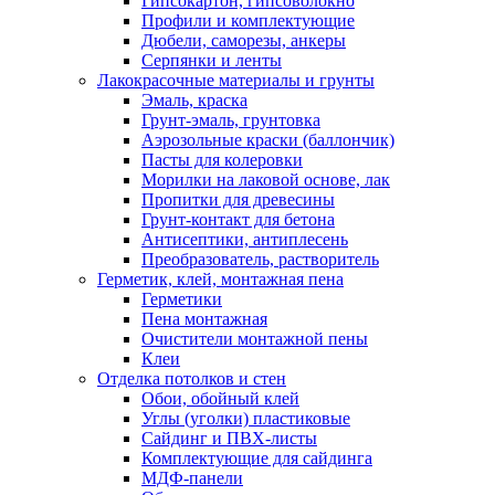
Гипсокартон, гипсоволокно
Профили и комплектующие
Дюбели, саморезы, анкеры
Серпянки и ленты
Лакокрасочные материалы и грунты
Эмаль, краска
Грунт-эмаль, грунтовка
Аэрозольные краски (баллончик)
Пасты для колеровки
Морилки на лаковой основе, лак
Пропитки для древесины
Грунт-контакт для бетона
Антисептики, антиплесень
Преобразователь, растворитель
Герметик, клей, монтажная пена
Герметики
Пена монтажная
Очистители монтажной пены
Клеи
Отделка потолков и стен
Обои, обойный клей
Углы (уголки) пластиковые
Сайдинг и ПВХ-листы
Комплектующие для сайдинга
МДФ-панели