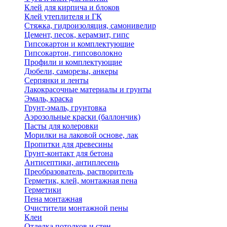
Клей для кирпича и блоков
Клей утеплителя и ГК
Стяжка, гидроизоляция, самонивелир
Цемент, песок, керамзит, гипс
Гипсокартон и комплектующие
Гипсокартон, гипсоволокно
Профили и комплектующие
Дюбели, саморезы, анкеры
Серпянки и ленты
Лакокрасочные материалы и грунты
Эмаль, краска
Грунт-эмаль, грунтовка
Аэрозольные краски (баллончик)
Пасты для колеровки
Морилки на лаковой основе, лак
Пропитки для древесины
Грунт-контакт для бетона
Антисептики, антиплесень
Преобразователь, растворитель
Герметик, клей, монтажная пена
Герметики
Пена монтажная
Очистители монтажной пены
Клеи
Отделка потолков и стен