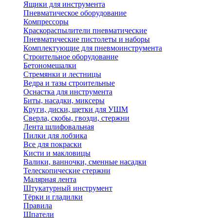
Ящики для инструмента
Пневматическое оборудование
Компрессоры
Краскораспылители пневматические
Пневматические пистолеты и наборы
Комплектующие для пневмоинструмента
Строительное оборудование
Бетономешалки
Стремянки и лестницы
Ведра и тазы строительные
Оснастка для инструмента
Биты, насадки, миксеры
Круги, диски, щетки для УШМ
Сверла, скобы, гвозди, стержни
Лента шлифовальная
Пилки для лобзика
Все для покраски
Кисти и макловицы
Валики, ванночки, сменные насадки
Телескопические стержни
Малярная лента
Штукатурный инструмент
Тёрки и гладилки
Правила
Шпатели