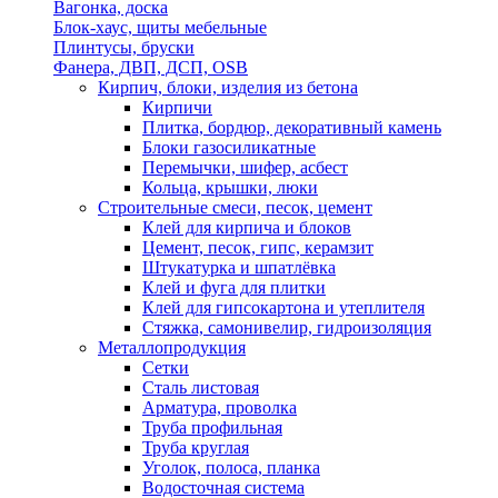
Вагонка, доска
Блок-хаус, щиты мебельные
Плинтусы, бруски
Фанера, ДВП, ДСП, OSB
Кирпич, блоки, изделия из бетона
Кирпичи
Плитка, бордюр, декоративный камень
Блоки газосиликатные
Перемычки, шифер, асбест
Кольца, крышки, люки
Строительные смеси, песок, цемент
Клей для кирпича и блоков
Цемент, песок, гипс, керамзит
Штукатурка и шпатлёвка
Клей и фуга для плитки
Клей для гипсокартона и утеплителя
Стяжка, самонивелир, гидроизоляция
Металлопродукция
Сетки
Сталь листовая
Арматура, проволка
Труба профильная
Труба круглая
Уголок, полоса, планка
Водосточная система