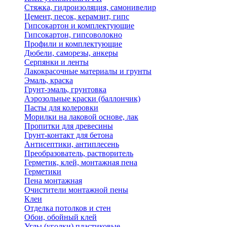
Стяжка, гидроизоляция, самонивелир
Цемент, песок, керамзит, гипс
Гипсокартон и комплектующие
Гипсокартон, гипсоволокно
Профили и комплектующие
Дюбели, саморезы, анкеры
Серпянки и ленты
Лакокрасочные материалы и грунты
Эмаль, краска
Грунт-эмаль, грунтовка
Аэрозольные краски (баллончик)
Пасты для колеровки
Морилки на лаковой основе, лак
Пропитки для древесины
Грунт-контакт для бетона
Антисептики, антиплесень
Преобразователь, растворитель
Герметик, клей, монтажная пена
Герметики
Пена монтажная
Очистители монтажной пены
Клеи
Отделка потолков и стен
Обои, обойный клей
Углы (уголки) пластиковые