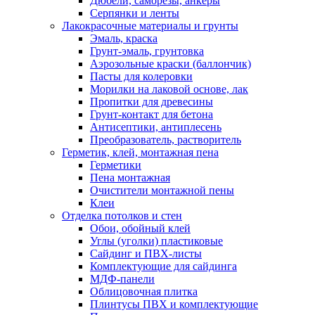
Дюбели, саморезы, анкеры
Серпянки и ленты
Лакокрасочные материалы и грунты
Эмаль, краска
Грунт-эмаль, грунтовка
Аэрозольные краски (баллончик)
Пасты для колеровки
Морилки на лаковой основе, лак
Пропитки для древесины
Грунт-контакт для бетона
Антисептики, антиплесень
Преобразователь, растворитель
Герметик, клей, монтажная пена
Герметики
Пена монтажная
Очистители монтажной пены
Клеи
Отделка потолков и стен
Обои, обойный клей
Углы (уголки) пластиковые
Сайдинг и ПВХ-листы
Комплектующие для сайдинга
МДФ-панели
Облицовочная плитка
Плинтусы ПВХ и комплектующие