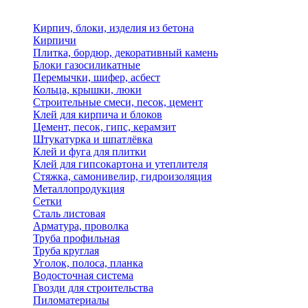
Кирпич, блоки, изделия из бетона
Кирпичи
Плитка, бордюр, декоративный камень
Блоки газосиликатные
Перемычки, шифер, асбест
Кольца, крышки, люки
Строительные смеси, песок, цемент
Клей для кирпича и блоков
Цемент, песок, гипс, керамзит
Штукатурка и шпатлёвка
Клей и фуга для плитки
Клей для гипсокартона и утеплителя
Стяжка, самонивелир, гидроизоляция
Металлопродукция
Сетки
Сталь листовая
Арматура, проволка
Труба профильная
Труба круглая
Уголок, полоса, планка
Водосточная система
Гвозди для строительства
Пиломатериалы