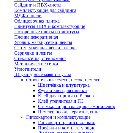
Сайдинг и ПВХ-листы
Комплектующие для сайдинга
МДФ-панели
Облицовочная плитка
Плинтусы ПВХ и комплектующие
Потолочные плиты и плинтусы
Пленка декоративная
Уголки, маяки, сетки, ленты
Скотч, малярная лента, пленка
Серпянки и ленты
Стеклосетка, стеклохолст
Металлические сетки
Уплотнители
Штукатурные маяки и углы
Строительные смеси, песок, цемент
Шпатлёвка и штукатурка
Фуга и клей для плитки
Клей для кирпича и блоков
Клей утеплителя и ГК
Стяжка, гидроизоляция, самонивелир
Цемент, песок, керамзит, гипс
Гипсокартон и комплектующие
Гипсокартон, гипсоволокно
Профили и комплектующие