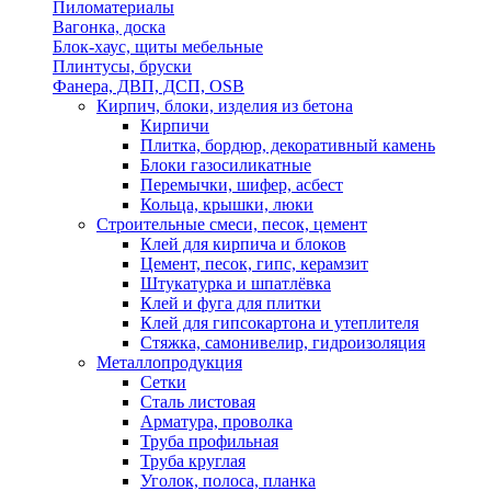
Пиломатериалы
Вагонка, доска
Блок-хаус, щиты мебельные
Плинтусы, бруски
Фанера, ДВП, ДСП, OSB
Кирпич, блоки, изделия из бетона
Кирпичи
Плитка, бордюр, декоративный камень
Блоки газосиликатные
Перемычки, шифер, асбест
Кольца, крышки, люки
Строительные смеси, песок, цемент
Клей для кирпича и блоков
Цемент, песок, гипс, керамзит
Штукатурка и шпатлёвка
Клей и фуга для плитки
Клей для гипсокартона и утеплителя
Стяжка, самонивелир, гидроизоляция
Металлопродукция
Сетки
Сталь листовая
Арматура, проволка
Труба профильная
Труба круглая
Уголок, полоса, планка