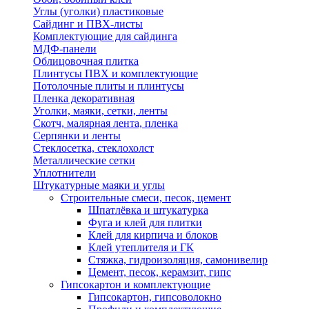
Углы (уголки) пластиковые
Сайдинг и ПВХ-листы
Комплектующие для сайдинга
МДФ-панели
Облицовочная плитка
Плинтусы ПВХ и комплектующие
Потолочные плиты и плинтусы
Пленка декоративная
Уголки, маяки, сетки, ленты
Скотч, малярная лента, пленка
Серпянки и ленты
Стеклосетка, стеклохолст
Металлические сетки
Уплотнители
Штукатурные маяки и углы
Строительные смеси, песок, цемент
Шпатлёвка и штукатурка
Фуга и клей для плитки
Клей для кирпича и блоков
Клей утеплителя и ГК
Стяжка, гидроизоляция, самонивелир
Цемент, песок, керамзит, гипс
Гипсокартон и комплектующие
Гипсокартон, гипсоволокно