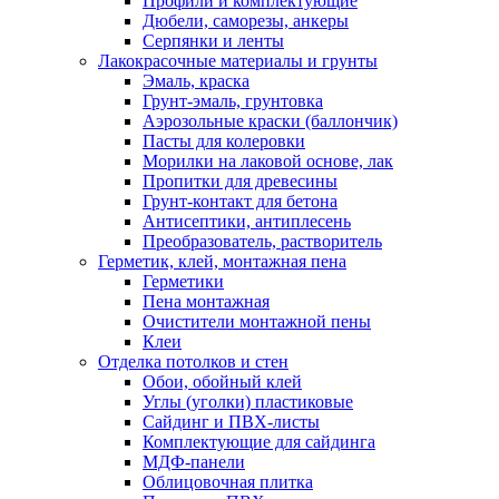
Профили и комплектующие
Дюбели, саморезы, анкеры
Серпянки и ленты
Лакокрасочные материалы и грунты
Эмаль, краска
Грунт-эмаль, грунтовка
Аэрозольные краски (баллончик)
Пасты для колеровки
Морилки на лаковой основе, лак
Пропитки для древесины
Грунт-контакт для бетона
Антисептики, антиплесень
Преобразователь, растворитель
Герметик, клей, монтажная пена
Герметики
Пена монтажная
Очистители монтажной пены
Клеи
Отделка потолков и стен
Обои, обойный клей
Углы (уголки) пластиковые
Сайдинг и ПВХ-листы
Комплектующие для сайдинга
МДФ-панели
Облицовочная плитка