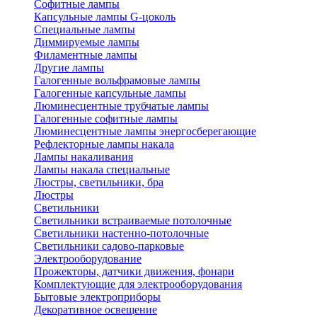
Софитные лампы
Капсульные лампы G-цоколь
Специальные лампы
Диммируемые лампы
Филаментные лампы
Другие лампы
Галогенные вольфрамовые лампы
Галогенные капсульные лампы
Люминесцентные трубчатые лампы
Галогенные софитные лампы
Люминесцентные лампы энергосберегающие
Рефлекторные лампы накала
Лампы накаливания
Лампы накала специальные
Люстры, светильники, бра
Люстры
Светильники
Светильники встраиваемые потолочные
Светильники настенно-потолочные
Светильники садово-парковые
Электрооборудование
Прожекторы, датчики движения, фонари
Комплектующие для электрооборудования
Бытовые электроприборы
Декоративное освещение