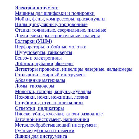
Электроинструмент
Машины для шлифовки и полировки
Мойки, фены, компрессоры, краскопульты
Пилы циркулярные, торцовочные
Станки точильные, сверлильные, пильные
Дрели, миксеры строительные, граверы
Болгарки (УШМ)
Перфораторы, отбойные молотки
Шуруповерты, гайковерты
Бензо- и электропилы
Лобзики, рубанки, фрезеры
Детекторы проводки, нивелиры лазерные, дальномеры
Столярно-слесарный инструмент
Абразивные материалы
Ломы, гвоздодеры
Молотки, топоры, колуны, кувалды
Ножовки, ножи, ножницы, лезвия
Струбцины, стусло, плиткорезы
Отвертки, индикаторы
Плоскогубцы, кусачки, ключи разводные
Заточной инструмент, напильники
Металлообрабатывающий инструмент
Ручные рубанки и стамески
Ящики для инструмента