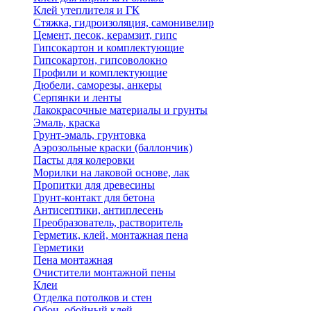
Клей утеплителя и ГК
Стяжка, гидроизоляция, самонивелир
Цемент, песок, керамзит, гипс
Гипсокартон и комплектующие
Гипсокартон, гипсоволокно
Профили и комплектующие
Дюбели, саморезы, анкеры
Серпянки и ленты
Лакокрасочные материалы и грунты
Эмаль, краска
Грунт-эмаль, грунтовка
Аэрозольные краски (баллончик)
Пасты для колеровки
Морилки на лаковой основе, лак
Пропитки для древесины
Грунт-контакт для бетона
Антисептики, антиплесень
Преобразователь, растворитель
Герметик, клей, монтажная пена
Герметики
Пена монтажная
Очистители монтажной пены
Клеи
Отделка потолков и стен
Обои, обойный клей