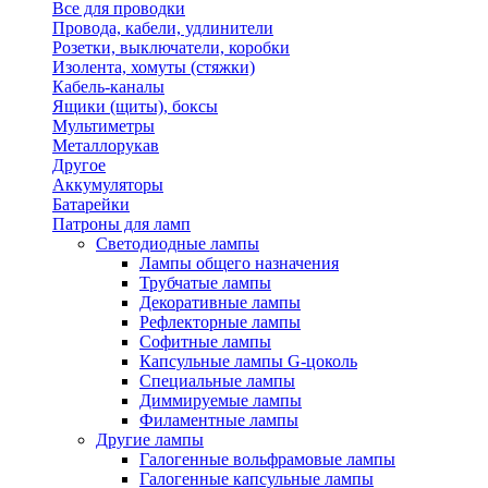
Все для проводки
Провода, кабели, удлинители
Розетки, выключатели, коробки
Изолента, хомуты (стяжки)
Кабель-каналы
Ящики (щиты), боксы
Мультиметры
Металлорукав
Другое
Аккумуляторы
Батарейки
Патроны для ламп
Светодиодные лампы
Лампы общего назначения
Трубчатые лампы
Декоративные лампы
Рефлекторные лампы
Софитные лампы
Капсульные лампы G-цоколь
Специальные лампы
Диммируемые лампы
Филаментные лампы
Другие лампы
Галогенные вольфрамовые лампы
Галогенные капсульные лампы