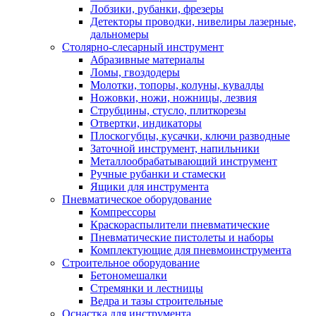
Лобзики, рубанки, фрезеры
Детекторы проводки, нивелиры лазерные,
дальномеры
Столярно-слесарный инструмент
Абразивные материалы
Ломы, гвоздодеры
Молотки, топоры, колуны, кувалды
Ножовки, ножи, ножницы, лезвия
Струбцины, стусло, плиткорезы
Отвертки, индикаторы
Плоскогубцы, кусачки, ключи разводные
Заточной инструмент, напильники
Металлообрабатывающий инструмент
Ручные рубанки и стамески
Ящики для инструмента
Пневматическое оборудование
Компрессоры
Краскораспылители пневматические
Пневматические пистолеты и наборы
Комплектующие для пневмоинструмента
Строительное оборудование
Бетономешалки
Стремянки и лестницы
Ведра и тазы строительные
Оснастка для инструмента