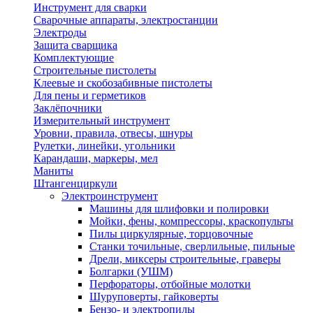
Инструмент для сварки
Сварочные аппараты, электростанции
Электроды
Защита сварщика
Комплектующие
Строительные пистолеты
Клеевые и скобозабивные пистолеты
Для пены и герметиков
Заклёпочники
Измерительный инструмент
Уровни, правила, отвесы, шнуры
Рулетки, линейки, угольники
Карандаши, маркеры, мел
Маниты
Штангенциркули
Электроинструмент
Машины для шлифовки и полировки
Мойки, фены, компрессоры, краскопульты
Пилы циркулярные, торцовочные
Станки точильные, сверлильные, пильные
Дрели, миксеры строительные, граверы
Болгарки (УШМ)
Перфораторы, отбойные молотки
Шуруповерты, гайковерты
Бензо- и электропилы