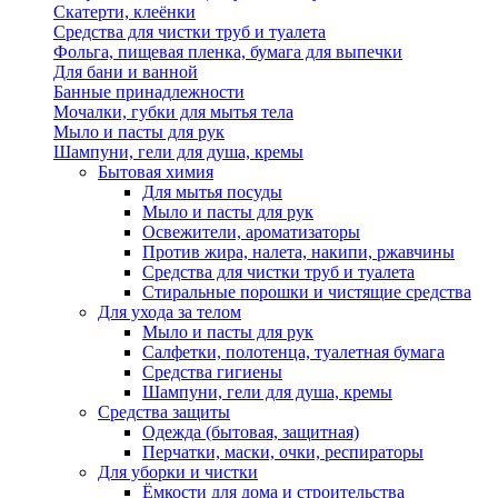
Скатерти, клеёнки
Средства для чистки труб и туалета
Фольга, пищевая пленка, бумага для выпечки
Для бани и ванной
Банные принадлежности
Мочалки, губки для мытья тела
Мыло и пасты для рук
Шампуни, гели для душа, кремы
Бытовая химия
Для мытья посуды
Мыло и пасты для рук
Освежители, ароматизаторы
Против жира, налета, накипи, ржавчины
Средства для чистки труб и туалета
Стиральные порошки и чистящие средства
Для ухода за телом
Мыло и пасты для рук
Салфетки, полотенца, туалетная бумага
Средства гигиены
Шампуни, гели для душа, кремы
Средства защиты
Одежда (бытовая, защитная)
Перчатки, маски, очки, респираторы
Для уборки и чистки
Ёмкости для дома и строительства