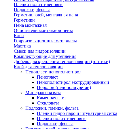
Пленки полиэтиленовые
Подложки, фольга
Герметик, клей, монтажная пена
Герметики
Пена монтажная
Очистители монтажной пены
Клеи
Гидроизоляционные материалы
Мастика
Смеси для гидроизоляции
Комплектующие для утепления
Дюбель для крепления теплоизоляции (зонтики)
Клей для теплоизоляции
Пенопласт, пенополистирол
Пенопласт
Пенополистирол экструдированный
Поролон (пенополиуретан)
Минеральная вата
Каменная вата
Стекловата
Подложки, пленки, фольга
Пленки гидро-паро и штукатурная сетка
Пленки полиэтиленовые
Подложки, фольга
Герметик, клей, монтажная пена