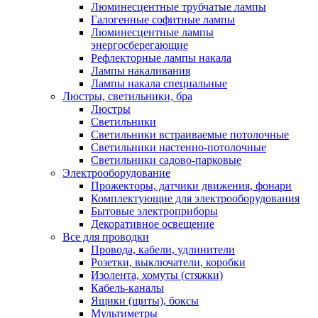
Люминесцентные трубчатые лампы
Галогенные софитные лампы
Люминесцентные лампы
энергосберегающие
Рефлекторные лампы накала
Лампы накаливания
Лампы накала специальные
Люстры, светильники, бра
Люстры
Светильники
Светильники встраиваемые потолочные
Светильники настенно-потолочные
Светильники садово-парковые
Электрооборудование
Прожекторы, датчики движения, фонари
Комплектующие для электрооборудования
Бытовые электроприборы
Декоративное освещение
Все для проводки
Провода, кабели, удлинители
Розетки, выключатели, коробки
Изолента, хомуты (стяжки)
Кабель-каналы
Ящики (щиты), боксы
Мультиметры