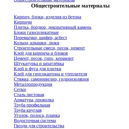
Общестроительные материалы
Кирпич, блоки, изделия из бетона
Кирпичи
Плитка, бордюр, декоративный камень
Блоки газосиликатные
Перемычки, шифер, асбест
Кольца, крышки, люки
Строительные смеси, песок, цемент
Клей для кирпича и блоков
Цемент, песок, гипс, керамзит
Штукатурка и шпатлёвка
Клей и фуга для плитки
Клей для гипсокартона и утеплителя
Стяжка, самонивелир, гидроизоляция
Металлопродукция
Сетки
Сталь листовая
Арматура, проволка
Труба профильная
Труба круглая
Уголок, полоса, планка
Водосточная система
Гвозди для строительства