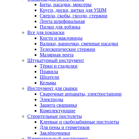
Биты, насадки, миксеры
Круги, диски, щетки для УШМ
Сверла, скобы, гвозди, стержни
Лента шлифовальная
Пилки для лобзика
Все для покраски
Кисти и макловицы
Валики, ванночки, сменные насадки
Телескопические стержни
Малярная лента
Штукатурный инструмент
Тёрки и гладилки
Правила
Шпатели
Кельмы
Инструмент для сварки
Сварочные аппараты, электростанции
Электроды
Защита сварщика
Комплектующие
Строительные пистолеты
Клеевые и скобозабивные пистолеты
Для пены и герметиков
Заклёпочники
Измерительный инструмент