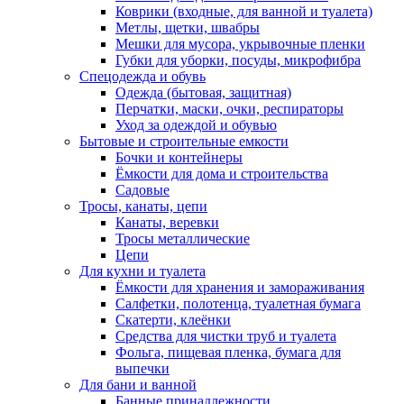
Коврики (входные, для ванной и туалета)
Метлы, щетки, швабры
Мешки для мусора, укрывочные пленки
Губки для уборки, посуды, микрофибра
Спецодежда и обувь
Одежда (бытовая, защитная)
Перчатки, маски, очки, респираторы
Уход за одеждой и обувью
Бытовые и строительные емкости
Бочки и контейнеры
Ёмкости для дома и строительства
Садовые
Тросы, канаты, цепи
Канаты, веревки
Тросы металлические
Цепи
Для кухни и туалета
Ёмкости для хранения и замораживания
Салфетки, полотенца, туалетная бумага
Скатерти, клеёнки
Средства для чистки труб и туалета
Фольга, пищевая пленка, бумага для
выпечки
Для бани и ванной
Банные принадлежности