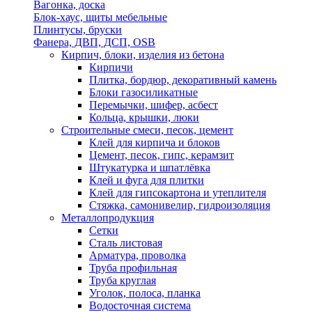
Вагонка, доска
Блок-хаус, щиты мебельные
Плинтусы, бруски
Фанера, ДВП, ДСП, OSB
Кирпич, блоки, изделия из бетона
Кирпичи
Плитка, бордюр, декоративный камень
Блоки газосиликатные
Перемычки, шифер, асбест
Кольца, крышки, люки
Строительные смеси, песок, цемент
Клей для кирпича и блоков
Цемент, песок, гипс, керамзит
Штукатурка и шпатлёвка
Клей и фуга для плитки
Клей для гипсокартона и утеплителя
Стяжка, самонивелир, гидроизоляция
Металлопродукция
Сетки
Сталь листовая
Арматура, проволка
Труба профильная
Труба круглая
Уголок, полоса, планка
Водосточная система