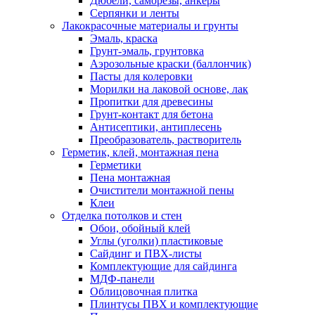
Дюбели, саморезы, анкеры
Серпянки и ленты
Лакокрасочные материалы и грунты
Эмаль, краска
Грунт-эмаль, грунтовка
Аэрозольные краски (баллончик)
Пасты для колеровки
Морилки на лаковой основе, лак
Пропитки для древесины
Грунт-контакт для бетона
Антисептики, антиплесень
Преобразователь, растворитель
Герметик, клей, монтажная пена
Герметики
Пена монтажная
Очистители монтажной пены
Клеи
Отделка потолков и стен
Обои, обойный клей
Углы (уголки) пластиковые
Сайдинг и ПВХ-листы
Комплектующие для сайдинга
МДФ-панели
Облицовочная плитка
Плинтусы ПВХ и комплектующие