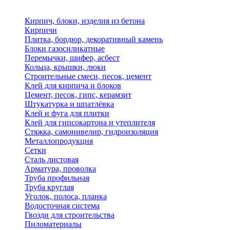
Кирпич, блоки, изделия из бетона
Кирпичи
Плитка, бордюр, декоративный камень
Блоки газосиликатные
Перемычки, шифер, асбест
Кольца, крышки, люки
Строительные смеси, песок, цемент
Клей для кирпича и блоков
Цемент, песок, гипс, керамзит
Штукатурка и шпатлёвка
Клей и фуга для плитки
Клей для гипсокартона и утеплителя
Стяжка, самонивелир, гидроизоляция
Металлопродукция
Сетки
Сталь листовая
Арматура, проволка
Труба профильная
Труба круглая
Уголок, полоса, планка
Водосточная система
Гвозди для строительства
Пиломатериалы