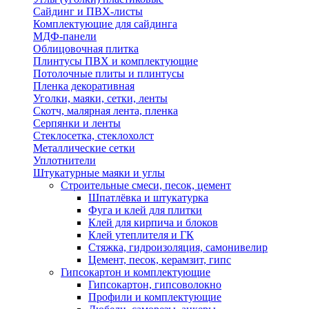
Сайдинг и ПВХ-листы
Комплектующие для сайдинга
МДФ-панели
Облицовочная плитка
Плинтусы ПВХ и комплектующие
Потолочные плиты и плинтусы
Пленка декоративная
Уголки, маяки, сетки, ленты
Скотч, малярная лента, пленка
Серпянки и ленты
Стеклосетка, стеклохолст
Металлические сетки
Уплотнители
Штукатурные маяки и углы
Строительные смеси, песок, цемент
Шпатлёвка и штукатурка
Фуга и клей для плитки
Клей для кирпича и блоков
Клей утеплителя и ГК
Стяжка, гидроизоляция, самонивелир
Цемент, песок, керамзит, гипс
Гипсокартон и комплектующие
Гипсокартон, гипсоволокно
Профили и комплектующие