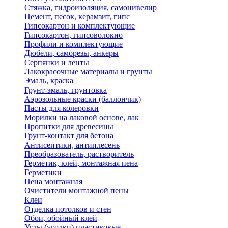
Стяжка, гидроизоляция, самонивелир
Цемент, песок, керамзит, гипс
Гипсокартон и комплектующие
Гипсокартон, гипсоволокно
Профили и комплектующие
Дюбели, саморезы, анкеры
Серпянки и ленты
Лакокрасочные материалы и грунты
Эмаль, краска
Грунт-эмаль, грунтовка
Аэрозольные краски (баллончик)
Пасты для колеровки
Морилки на лаковой основе, лак
Пропитки для древесины
Грунт-контакт для бетона
Антисептики, антиплесень
Преобразователь, растворитель
Герметик, клей, монтажная пена
Герметики
Пена монтажная
Очистители монтажной пены
Клеи
Отделка потолков и стен
Обои, обойный клей
Углы (уголки) пластиковые