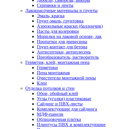
Дюбели, саморезы, анкеры
Серпянки и ленты
Лакокрасочные материалы и грунты
Эмаль, краска
Грунт-эмаль, грунтовка
Аэрозольные краски (баллончик)
Пасты для колеровки
Морилки на лаковой основе, лак
Пропитки для древесины
Грунт-контакт для бетона
Антисептики, антиплесень
Преобразователь, растворитель
Герметик, клей, монтажная пена
Герметики
Пена монтажная
Очистители монтажной пены
Клеи
Отделка потолков и стен
Обои, обойный клей
Углы (уголки) пластиковые
Сайдинг и ПВХ-листы
Комплектующие для сайдинга
МДФ-панели
Облицовочная плитка
Плинтусы ПВХ и комплектующие