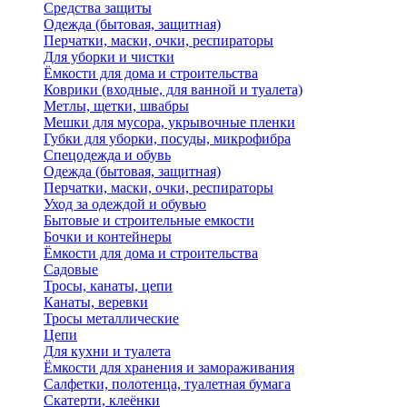
Средства защиты
Одежда (бытовая, защитная)
Перчатки, маски, очки, респираторы
Для уборки и чистки
Ёмкости для дома и строительства
Коврики (входные, для ванной и туалета)
Метлы, щетки, швабры
Мешки для мусора, укрывочные пленки
Губки для уборки, посуды, микрофибра
Спецодежда и обувь
Одежда (бытовая, защитная)
Перчатки, маски, очки, респираторы
Уход за одеждой и обувью
Бытовые и строительные емкости
Бочки и контейнеры
Ёмкости для дома и строительства
Садовые
Тросы, канаты, цепи
Канаты, веревки
Тросы металлические
Цепи
Для кухни и туалета
Ёмкости для хранения и замораживания
Салфетки, полотенца, туалетная бумага
Скатерти, клеёнки