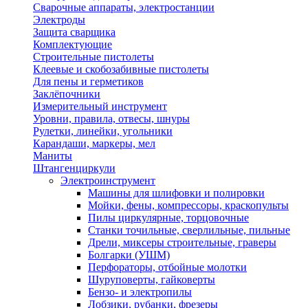
Сварочные аппараты, электростанции
Электроды
Защита сварщика
Комплектующие
Строительные пистолеты
Клеевые и скобозабивные пистолеты
Для пены и герметиков
Заклёпочники
Измерительный инструмент
Уровни, правила, отвесы, шнуры
Рулетки, линейки, угольники
Карандаши, маркеры, мел
Маниты
Штангенциркули
Электроинструмент
Машины для шлифовки и полировки
Мойки, фены, компрессоры, краскопульты
Пилы циркулярные, торцовочные
Станки точильные, сверлильные, пильные
Дрели, миксеры строительные, граверы
Болгарки (УШМ)
Перфораторы, отбойные молотки
Шуруповерты, гайковерты
Бензо- и электропилы
Лобзики, рубанки, фрезеры