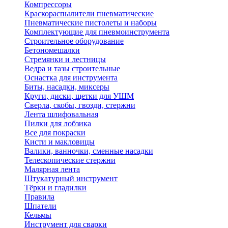
Компрессоры
Краскораспылители пневматические
Пневматические пистолеты и наборы
Комплектующие для пневмоинструмента
Строительное оборудование
Бетономешалки
Стремянки и лестницы
Ведра и тазы строительные
Оснастка для инструмента
Биты, насадки, миксеры
Круги, диски, щетки для УШМ
Сверла, скобы, гвозди, стержни
Лента шлифовальная
Пилки для лобзика
Все для покраски
Кисти и макловицы
Валики, ванночки, сменные насадки
Телескопические стержни
Малярная лента
Штукатурный инструмент
Тёрки и гладилки
Правила
Шпатели
Кельмы
Инструмент для сварки