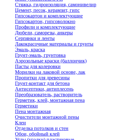
Стяжка, гидроизоляция, самонивелир
Цемент, песок, керамзит, гипс
Гипсокартон и комплектующие
Гипсокартон, гипсоволокно
Профили и комплектующие
Дюбели, саморезы, анкеры
Серпянки и ленты
Лакокрасочные материалы и грунты
Эмаль, краска
Грунт-эмаль, грунтовка
Аэрозольные краски (баллончик)
Пасты для колеровки
Морилки на лаковой основе, лак
Пропитки для древесины
Грунт-контакт для бетона
Антисептики, антиплесень
Преобразователь, растворитель
Герметик, клей, монтажная пена
Герметики
Пена монтажная
Очистители монтажной пены
Клеи
Отделка потолков и стен
Обои, обойный клей
Углы (уголки) пластиковые