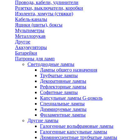
Провода, кабели, удлинители
Розетки, выключатели, коробки
Изолента, хомуты (стяжки)
Кабель-каналы
Ящики (щиты), боксы
Мультиметры
Металлорукав
Другое
Аккумуляторы
Батарейки
Патроны для ламп
Светодиодные лампы
Лампы общего назначения
Трубчатые лампы
Декоративные лампы
Рефлекторные лампы
Софитные лампы
Капсульные лампы G-цоколь
Специальные лампы
Диммируемые лампы
Филаментные лампы
Другие лампы
Галогенные вольфрамовые лампы
Галогенные капсульные лампы
Люминесцентные трубчатые лампы