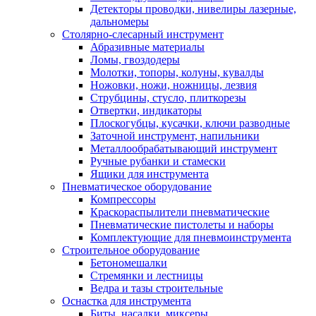
Детекторы проводки, нивелиры лазерные,
дальномеры
Столярно-слесарный инструмент
Абразивные материалы
Ломы, гвоздодеры
Молотки, топоры, колуны, кувалды
Ножовки, ножи, ножницы, лезвия
Струбцины, стусло, плиткорезы
Отвертки, индикаторы
Плоскогубцы, кусачки, ключи разводные
Заточной инструмент, напильники
Металлообрабатывающий инструмент
Ручные рубанки и стамески
Ящики для инструмента
Пневматическое оборудование
Компрессоры
Краскораспылители пневматические
Пневматические пистолеты и наборы
Комплектующие для пневмоинструмента
Строительное оборудование
Бетономешалки
Стремянки и лестницы
Ведра и тазы строительные
Оснастка для инструмента
Биты, насадки, миксеры