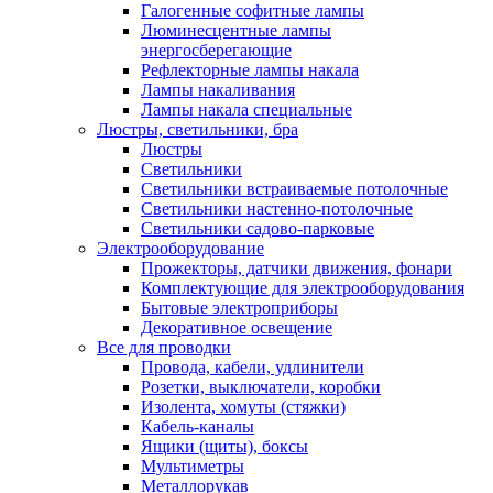
Галогенные софитные лампы
Люминесцентные лампы
энергосберегающие
Рефлекторные лампы накала
Лампы накаливания
Лампы накала специальные
Люстры, светильники, бра
Люстры
Светильники
Светильники встраиваемые потолочные
Светильники настенно-потолочные
Светильники садово-парковые
Электрооборудование
Прожекторы, датчики движения, фонари
Комплектующие для электрооборудования
Бытовые электроприборы
Декоративное освещение
Все для проводки
Провода, кабели, удлинители
Розетки, выключатели, коробки
Изолента, хомуты (стяжки)
Кабель-каналы
Ящики (щиты), боксы
Мультиметры
Металлорукав