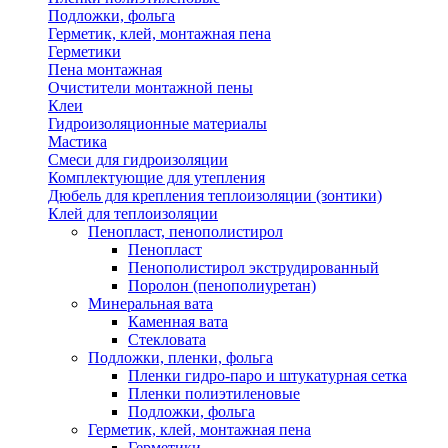
Подложки, фольга
Герметик, клей, монтажная пена
Герметики
Пена монтажная
Очистители монтажной пены
Клеи
Гидроизоляционные материалы
Мастика
Смеси для гидроизоляции
Комплектующие для утепления
Дюбель для крепления теплоизоляции (зонтики)
Клей для теплоизоляции
Пенопласт, пенополистирол
Пенопласт
Пенополистирол экструдированный
Поролон (пенополиуретан)
Минеральная вата
Каменная вата
Стекловата
Подложки, пленки, фольга
Пленки гидро-паро и штукатурная сетка
Пленки полиэтиленовые
Подложки, фольга
Герметик, клей, монтажная пена
Герметики