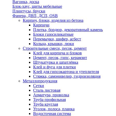
Вагонка, доска
Блок-хаус, щиты мебельные
Плинтусы, бруски
Фанера, ДВП, ДСП, OSB
Кирпич, блоки, изделия из бетона
Кирпичи
Плитка, бордюр, декоративный камень
Блоки газосиликатные
Перемычки, шифер, асбест
Кольца, крышки, люки
Строительные смеси, песок, цемент
Клей для кирпича и блоков
Цемент, песок, гипс, керамзит
Штукатурка и шпатлёвка
Клей и фуга для плитки
Клей для гипсокартона и утеплителя
Стяжка, самонивелир, гидроизоляция
Металлопродукция
Сетки
Сталь листовая
Арматура, проволка
Труба профильная
Труба круглая
Уголок, полоса, планка
Водосточная система