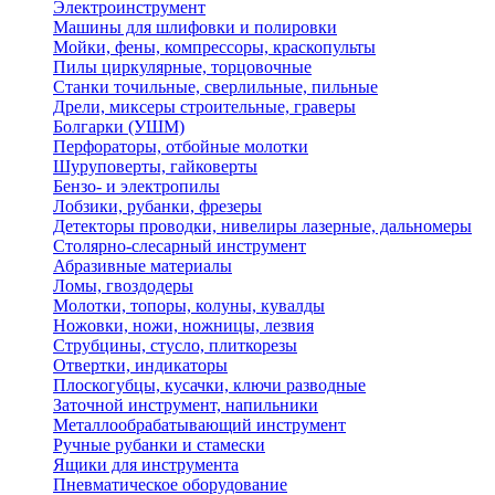
Электроинструмент
Машины для шлифовки и полировки
Мойки, фены, компрессоры, краскопульты
Пилы циркулярные, торцовочные
Станки точильные, сверлильные, пильные
Дрели, миксеры строительные, граверы
Болгарки (УШМ)
Перфораторы, отбойные молотки
Шуруповерты, гайковерты
Бензо- и электропилы
Лобзики, рубанки, фрезеры
Детекторы проводки, нивелиры лазерные, дальномеры
Столярно-слесарный инструмент
Абразивные материалы
Ломы, гвоздодеры
Молотки, топоры, колуны, кувалды
Ножовки, ножи, ножницы, лезвия
Струбцины, стусло, плиткорезы
Отвертки, индикаторы
Плоскогубцы, кусачки, ключи разводные
Заточной инструмент, напильники
Металлообрабатывающий инструмент
Ручные рубанки и стамески
Ящики для инструмента
Пневматическое оборудование