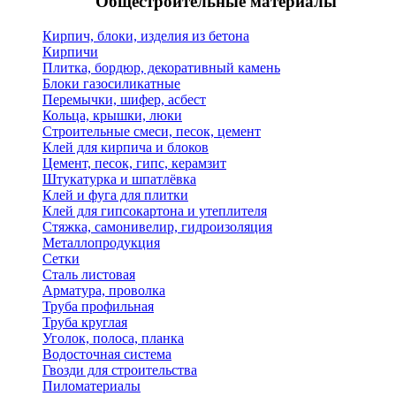
Общестроительные материалы
Кирпич, блоки, изделия из бетона
Кирпичи
Плитка, бордюр, декоративный камень
Блоки газосиликатные
Перемычки, шифер, асбест
Кольца, крышки, люки
Строительные смеси, песок, цемент
Клей для кирпича и блоков
Цемент, песок, гипс, керамзит
Штукатурка и шпатлёвка
Клей и фуга для плитки
Клей для гипсокартона и утеплителя
Стяжка, самонивелир, гидроизоляция
Металлопродукция
Сетки
Сталь листовая
Арматура, проволка
Труба профильная
Труба круглая
Уголок, полоса, планка
Водосточная система
Гвозди для строительства
Пиломатериалы