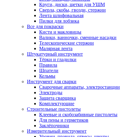
Круги, диски, щетки для УШМ
Сверла, скобы, гвозди, стержни
Лента шлифовальная
Пилки для лобзика
Все для покраски
Кисти и макловицы
Валики, ванночки, сменные насадки
Телескопические стержни
Малярная лента
Штукатурный инструмент
Тёрки и гладилки
Правила
Шпатели
Кельмы
Инструмент для сварки
Сварочные аппараты, электростанции
Электроды
Защита сварщика
Комплектующие
Строительные пистолеты
Клеевые и скобозабивные пистолеты
Для пены и герметиков
Заклёпочники
Измерительный инструмент
Уровни, правила, отвесы, шнуры