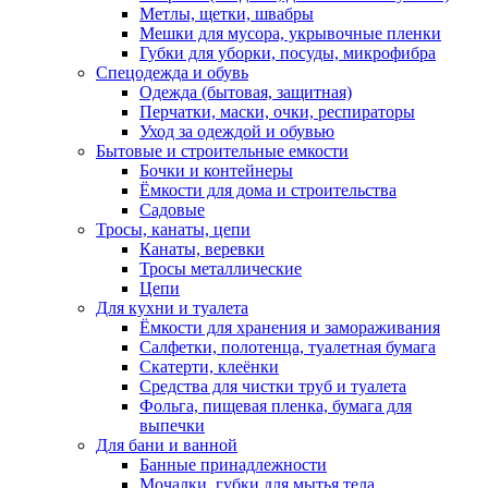
Метлы, щетки, швабры
Мешки для мусора, укрывочные пленки
Губки для уборки, посуды, микрофибра
Спецодежда и обувь
Одежда (бытовая, защитная)
Перчатки, маски, очки, респираторы
Уход за одеждой и обувью
Бытовые и строительные емкости
Бочки и контейнеры
Ёмкости для дома и строительства
Садовые
Тросы, канаты, цепи
Канаты, веревки
Тросы металлические
Цепи
Для кухни и туалета
Ёмкости для хранения и замораживания
Салфетки, полотенца, туалетная бумага
Скатерти, клеёнки
Средства для чистки труб и туалета
Фольга, пищевая пленка, бумага для
выпечки
Для бани и ванной
Банные принадлежности
Мочалки, губки для мытья тела