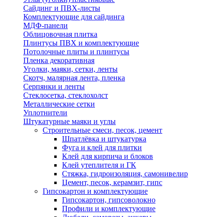
Сайдинг и ПВХ-листы
Комплектующие для сайдинга
МДФ-панели
Облицовочная плитка
Плинтусы ПВХ и комплектующие
Потолочные плиты и плинтусы
Пленка декоративная
Уголки, маяки, сетки, ленты
Скотч, малярная лента, пленка
Серпянки и ленты
Стеклосетка, стеклохолст
Металлические сетки
Уплотнители
Штукатурные маяки и углы
Строительные смеси, песок, цемент
Шпатлёвка и штукатурка
Фуга и клей для плитки
Клей для кирпича и блоков
Клей утеплителя и ГК
Стяжка, гидроизоляция, самонивелир
Цемент, песок, керамзит, гипс
Гипсокартон и комплектующие
Гипсокартон, гипсоволокно
Профили и комплектующие