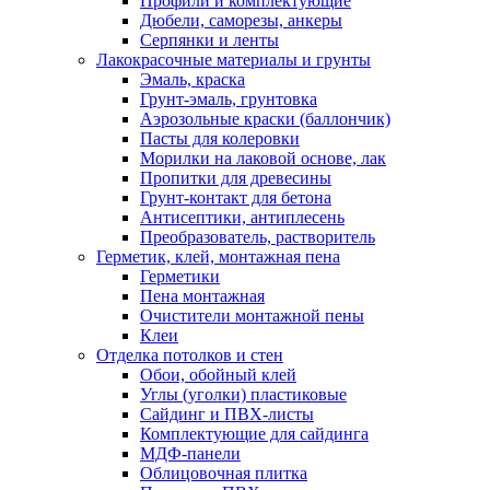
Профили и комплектующие
Дюбели, саморезы, анкеры
Серпянки и ленты
Лакокрасочные материалы и грунты
Эмаль, краска
Грунт-эмаль, грунтовка
Аэрозольные краски (баллончик)
Пасты для колеровки
Морилки на лаковой основе, лак
Пропитки для древесины
Грунт-контакт для бетона
Антисептики, антиплесень
Преобразователь, растворитель
Герметик, клей, монтажная пена
Герметики
Пена монтажная
Очистители монтажной пены
Клеи
Отделка потолков и стен
Обои, обойный клей
Углы (уголки) пластиковые
Сайдинг и ПВХ-листы
Комплектующие для сайдинга
МДФ-панели
Облицовочная плитка