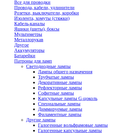
Все для проводки
Провода, кабели, удлинители
Розетки, выключатели, коробки
Изолента, хомуты (стяжки)
Кабель-каналы
Ящики (щиты), боксы
Мультиметры
Металлорукав
Другое
Аккумуляторы
Батарейки
Патроны для ламп
Светодиодные лампы
Лампы общего назначения
Трубчатые лампы
Декоративные лампы
Рефлекторные лампы
Софитные лампы
Капсульные лампы G-цоколь
Специальные лампы
Диммируемые лампы
Филаментные лампы
Другие лампы
Галогенные вольфрамовые лампы
Галогенные капсульные лампы