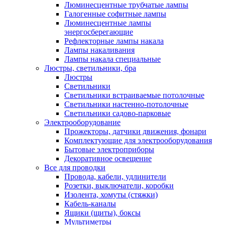
Люминесцентные трубчатые лампы
Галогенные софитные лампы
Люминесцентные лампы
энергосберегающие
Рефлекторные лампы накала
Лампы накаливания
Лампы накала специальные
Люстры, светильники, бра
Люстры
Светильники
Светильники встраиваемые потолочные
Светильники настенно-потолочные
Светильники садово-парковые
Электрооборудование
Прожекторы, датчики движения, фонари
Комплектующие для электрооборудования
Бытовые электроприборы
Декоративное освещение
Все для проводки
Провода, кабели, удлинители
Розетки, выключатели, коробки
Изолента, хомуты (стяжки)
Кабель-каналы
Ящики (щиты), боксы
Мультиметры