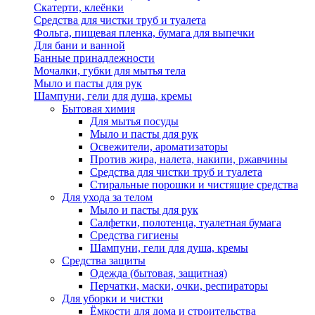
Скатерти, клеёнки
Средства для чистки труб и туалета
Фольга, пищевая пленка, бумага для выпечки
Для бани и ванной
Банные принадлежности
Мочалки, губки для мытья тела
Мыло и пасты для рук
Шампуни, гели для душа, кремы
Бытовая химия
Для мытья посуды
Мыло и пасты для рук
Освежители, ароматизаторы
Против жира, налета, накипи, ржавчины
Средства для чистки труб и туалета
Стиральные порошки и чистящие средства
Для ухода за телом
Мыло и пасты для рук
Салфетки, полотенца, туалетная бумага
Средства гигиены
Шампуни, гели для душа, кремы
Средства защиты
Одежда (бытовая, защитная)
Перчатки, маски, очки, респираторы
Для уборки и чистки
Ёмкости для дома и строительства