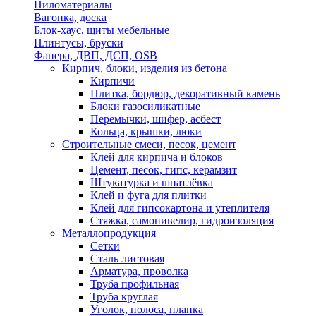
Пиломатериалы
Вагонка, доска
Блок-хаус, щиты мебельные
Плинтусы, бруски
Фанера, ДВП, ДСП, OSB
Кирпич, блоки, изделия из бетона
Кирпичи
Плитка, бордюр, декоративный камень
Блоки газосиликатные
Перемычки, шифер, асбест
Кольца, крышки, люки
Строительные смеси, песок, цемент
Клей для кирпича и блоков
Цемент, песок, гипс, керамзит
Штукатурка и шпатлёвка
Клей и фуга для плитки
Клей для гипсокартона и утеплителя
Стяжка, самонивелир, гидроизоляция
Металлопродукция
Сетки
Сталь листовая
Арматура, проволка
Труба профильная
Труба круглая
Уголок, полоса, планка