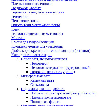
Пленки полиэтиленовые
Подложки, фольга
Герметик, клей, монтажная пена
Герметики
Пена монтажная
Очистители монтажной пены
Клеи
Гидроизоляционные материалы
Мастика
Смеси для гидроизоляции
Комплектующие для утепления
Дюбель для крепления теплоизоляции (зонтики)
Клей для теплоизоляции
Пенопласт, пенополистирол
Пенопласт
Пенополистирол экструдированный
Поролон (пенополиуретан)
Минеральная вата
Каменная вата
Стекловата
Подложки, пленки, фольга
Пленки гидро-паро и штукатурная сетка
Пленки полиэтиленовые
Подложки, фольга
Герметик, клей, монтажная пена