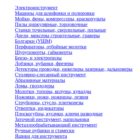
Электроинструмент
Машины для шлифовки и полировки
Мойки, фены, компрессоры, краскопульты
Пилы циркулярные, торцовочные
Станки точильные, сверлильные, пильные
Дрели, миксеры строительные, граверы
Болгарки (УШМ)
Перфораторы, отбойные молотки
Шуруповерты, гайковерты
Бензо- и электропилы
Лобзики, рубанки, фрезеры
Детекторы проводки, нивелиры лазерные, дальномеры
Столярно-слесарный инструмент
Абразивные материалы
Ломы, гвоздодеры
Молотки, топоры, колуны, кувалды
Ножовки, ножи, ножницы, лезвия
Струбцины, стусло, плиткорезы
Отвертки, индикаторы
Плоскогубцы, кусачки, ключи разводные
Заточной инструмент, напильники
Металлообрабатывающий инструмент
Ручные рубанки и стамески
Ящики для инструмента