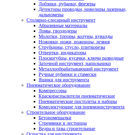
Лобзики, рубанки, фрезеры
Детекторы проводки, нивелиры лазерные,
дальномеры
Столярно-слесарный инструмент
Абразивные материалы
Ломы, гвоздодеры
Молотки, топоры, колуны, кувалды
Ножовки, ножи, ножницы, лезвия
Струбцины, стусло, плиткорезы
Отвертки, индикаторы
Плоскогубцы, кусачки, ключи разводные
Заточной инструмент, напильники
Металлообрабатывающий инструмент
Ручные рубанки и стамески
Ящики для инструмента
Пневматическое оборудование
Компрессоры
Краскораспылители пневматические
Пневматические пистолеты и наборы
Комплектующие для пневмоинструмента
Строительное оборудование
Бетономешалки
Стремянки и лестницы
Ведра и тазы строительные
Оснастка для инструмента