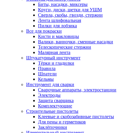
Биты, насадки, миксеры
Круги, диски, щетки для УШМ
Сверла, скобы, гвозди, стержни
Лента шлифовальная
Пилки для лобзика
Все для покраски
Кисти и макловицы
Валики, ванночки, сменные насадки
Телескопические стержни
Малярная лента
Штукатурный инструмент
Тёрки и гладилки
Правила
Шпатели
Кельмы
Инструмент для сварки
Сварочные аппараты, электростанции
Электроды
Защита сварщика
Комплектующие
Строительные пистолеты
Клеевые и скобозабивные пистолеты
Для пены и герметиков
Заклёпочники
Измерительный инструмент