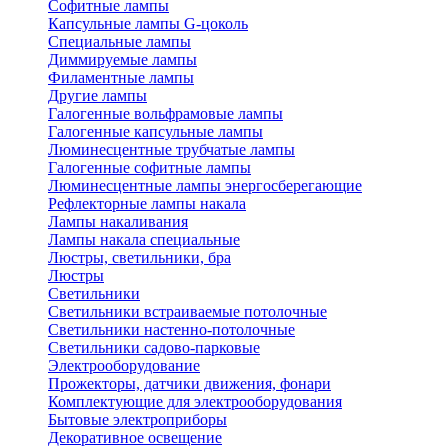
Софитные лампы
Капсульные лампы G-цоколь
Специальные лампы
Диммируемые лампы
Филаментные лампы
Другие лампы
Галогенные вольфрамовые лампы
Галогенные капсульные лампы
Люминесцентные трубчатые лампы
Галогенные софитные лампы
Люминесцентные лампы энергосберегающие
Рефлекторные лампы накала
Лампы накаливания
Лампы накала специальные
Люстры, светильники, бра
Люстры
Светильники
Светильники встраиваемые потолочные
Светильники настенно-потолочные
Светильники садово-парковые
Электрооборудование
Прожекторы, датчики движения, фонари
Комплектующие для электрооборудования
Бытовые электроприборы
Декоративное освещение