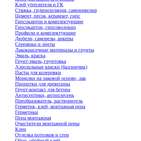
Клей утеплителя и ГК
Стяжка, гидроизоляция, самонивелир
Цемент, песок, керамзит, гипс
Гипсокартон и комплектующие
Гипсокартон, гипсоволокно
Профили и комплектующие
Дюбели, саморезы, анкеры
Серпянки и ленты
Лакокрасочные материалы и грунты
Эмаль, краска
Грунт-эмаль, грунтовка
Аэрозольные краски (баллончик)
Пасты для колеровки
Морилки на лаковой основе, лак
Пропитки для древесины
Грунт-контакт для бетона
Антисептики, антиплесень
Преобразователь, растворитель
Герметик, клей, монтажная пена
Герметики
Пена монтажная
Очистители монтажной пены
Клеи
Отделка потолков и стен
Обои, обойный клей