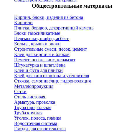
Общестроительные материалы
Кирпич, блоки, изделия из бетона
Кирпичи
Плитка, бордюр, декоративный камень
Блоки газосиликатные
Перемычки, шифер, асбест
Кольца, крышки, люки
Строительные смеси, песок, цемент
Клей для кирпича и блоков
Цемент, песок, гипс, керамзит
Штукатурка и шпатлёвка
Клей и фуга для плитки
Клей для гипсокартона и утеплителя
Стяжка, самонивелир, гидроизоляция
Металлопродукция
Сетки
Сталь листовая
Арматура, проволка
Труба профильная
Труба круглая
Уголок, полоса, планка
Водосточная система
Гвозди для строительства