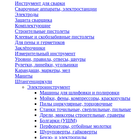
Инструмент для сварки
Сварочные аппараты, электростанции
Электроды
Защита сварщика
Комплектующие
Строительные пистолеты
Клеевые и скобозабивные пистолеты
Для пены и герметиков
Заклёпочники
Измерительный инструмент
Уровни, правила, отвесы, шнуры
Рулетки, линейки, угольники
Карандаши, маркеры, мел
Маниты
Штангенциркули
Электроинструмент
Машины для шлифовки и полировки
Мойки, фены, компрессоры, краскопульты
Пилы циркулярные, торцовочные
Станки точильные, сверлильные, пильные
Дрели, миксеры строительные, граверы
Болгарки (УШМ)
Перфораторы, отбойные молотки
Шуруповерты, гайковерты
Бензо- и электропилы