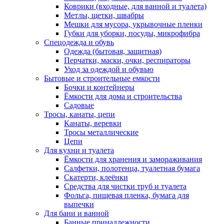
Коврики (входные, для ванной и туалета)
Метлы, щетки, швабры
Мешки для мусора, укрывочные пленки
Губки для уборки, посуды, микрофибра
Спецодежда и обувь
Одежда (бытовая, защитная)
Перчатки, маски, очки, респираторы
Уход за одеждой и обувью
Бытовые и строительные емкости
Бочки и контейнеры
Ёмкости для дома и строительства
Садовые
Тросы, канаты, цепи
Канаты, веревки
Тросы металлические
Цепи
Для кухни и туалета
Ёмкости для хранения и замораживания
Салфетки, полотенца, туалетная бумага
Скатерти, клеёнки
Средства для чистки труб и туалета
Фольга, пищевая пленка, бумага для
выпечки
Для бани и ванной
Банные принадлежности