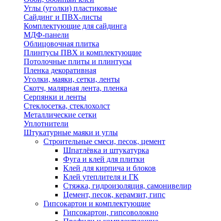
Углы (уголки) пластиковые
Сайдинг и ПВХ-листы
Комплектующие для сайдинга
МДФ-панели
Облицовочная плитка
Плинтусы ПВХ и комплектующие
Потолочные плиты и плинтусы
Пленка декоративная
Уголки, маяки, сетки, ленты
Скотч, малярная лента, пленка
Серпянки и ленты
Стеклосетка, стеклохолст
Металлические сетки
Уплотнители
Штукатурные маяки и углы
Строительные смеси, песок, цемент
Шпатлёвка и штукатурка
Фуга и клей для плитки
Клей для кирпича и блоков
Клей утеплителя и ГК
Стяжка, гидроизоляция, самонивелир
Цемент, песок, керамзит, гипс
Гипсокартон и комплектующие
Гипсокартон, гипсоволокно