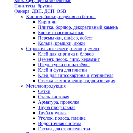
Блок-хаус, щиты мебельные
Плинтусы, бруски
Фанера, ДВП, ДСП, OSB
Кирпич, блоки, изделия из бетона
Кирпичи
Плитка, бордюр, декоративный камень
Блоки газосиликатные
Перемычки, шифер, асбест
Кольца, крышки, люки
Строительные смеси, песок, цемент
Клей для кирпича и блоков
Цемент, песок, гипс, керамзит
Штукатурка и шпатлёвка
Клей и фуга для плитки
Клей для гипсокартона и утеплителя
Стяжка, самонивелир, гидроизоляция
Металлопродукция
Сетки
Сталь листовая
Арматура, проволка
Труба профильная
Труба круглая
Уголок, полоса, планка
Водосточная система
Гвозди для строительства