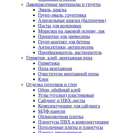
Лакокрасочные материалы и грунты
Эмаль, краска
Грунт-эмаль, грунтовка
Аэрозольные краски (баллончик)
Пасты для колеровки
Морилки на лаковой основе, лак
Пропитки для древесины
Грунт-контакт для бетона
Антисептики, антиплесень
Преобразователь, растворитель
Герметик, клей, монтажная пена
Герметики
Пена монтажная
Очистители монтажной пены
Клеи
Отделка потолков и стен
Обои, обойный клей
Углы (уголки) пластиковые
Сайдинг и ПВХ-листы
Комплектующие для сайдинга
МДФ-панели
Облицовочная плитка
Плинтусы ПВХ и комплектующие
Потолочные плиты и плинтусы
Пленка декоративная