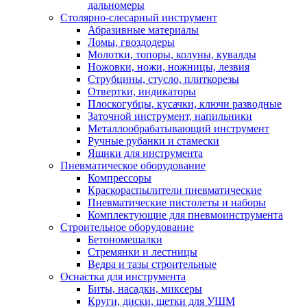
дальномеры
Столярно-слесарный инструмент
Абразивные материалы
Ломы, гвоздодеры
Молотки, топоры, колуны, кувалды
Ножовки, ножи, ножницы, лезвия
Струбцины, стусло, плиткорезы
Отвертки, индикаторы
Плоскогубцы, кусачки, ключи разводные
Заточной инструмент, напильники
Металлообрабатывающий инструмент
Ручные рубанки и стамески
Ящики для инструмента
Пневматическое оборудование
Компрессоры
Краскораспылители пневматические
Пневматические пистолеты и наборы
Комплектующие для пневмоинструмента
Строительное оборудование
Бетономешалки
Стремянки и лестницы
Ведра и тазы строительные
Оснастка для инструмента
Биты, насадки, миксеры
Круги, диски, щетки для УШМ