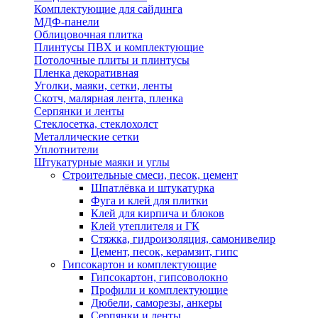
Комплектующие для сайдинга
МДФ-панели
Облицовочная плитка
Плинтусы ПВХ и комплектующие
Потолочные плиты и плинтусы
Пленка декоративная
Уголки, маяки, сетки, ленты
Скотч, малярная лента, пленка
Серпянки и ленты
Стеклосетка, стеклохолст
Металлические сетки
Уплотнители
Штукатурные маяки и углы
Строительные смеси, песок, цемент
Шпатлёвка и штукатурка
Фуга и клей для плитки
Клей для кирпича и блоков
Клей утеплителя и ГК
Стяжка, гидроизоляция, самонивелир
Цемент, песок, керамзит, гипс
Гипсокартон и комплектующие
Гипсокартон, гипсоволокно
Профили и комплектующие
Дюбели, саморезы, анкеры
Серпянки и ленты