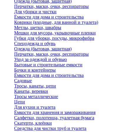
Одежда (бытовая, защитная)
Перчатки, маски, очки, респираторы
Для уборки и чистки
Ёмкости для дома и строительства
Коврики (входные, для ванной и туалета)
Метлы, щетки, швабры
Мешки для мусора, укрывочные пленки
Губки для уборки, посуды, микрофибра
Спецодежда и обувь
Одежда (бытовая, защитная)
Перчатки, маски, очки, респираторы
Уход за одеждой и обувью
Бытовые и строительные емкости
Бочки и контейнеры
Ёмкости для дома и строительства
Садовые
Тросы, канаты, цепи
Канаты, веревки
Тросы металлические
Цепи
Для кухни и туалета
Ёмкости для хранения и замораживания
Салфетки, полотенца, туалетная бумага
Скатерти, клеёнки
Средства для чистки труб и туалета