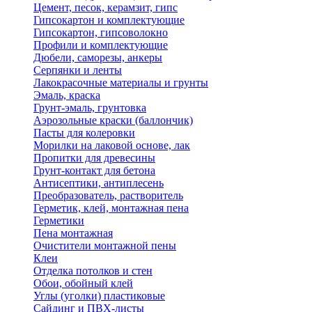
Цемент, песок, керамзит, гипс
Гипсокартон и комплектующие
Гипсокартон, гипсоволокно
Профили и комплектующие
Дюбели, саморезы, анкеры
Серпянки и ленты
Лакокрасочные материалы и грунты
Эмаль, краска
Грунт-эмаль, грунтовка
Аэрозольные краски (баллончик)
Пасты для колеровки
Морилки на лаковой основе, лак
Пропитки для древесины
Грунт-контакт для бетона
Антисептики, антиплесень
Преобразователь, растворитель
Герметик, клей, монтажная пена
Герметики
Пена монтажная
Очистители монтажной пены
Клеи
Отделка потолков и стен
Обои, обойный клей
Углы (уголки) пластиковые
Сайдинг и ПВХ-листы