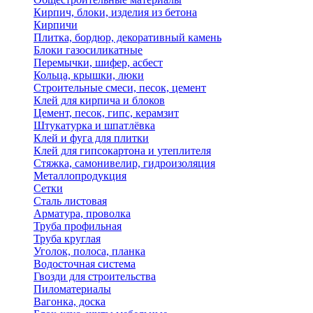
Кирпич, блоки, изделия из бетона
Кирпичи
Плитка, бордюр, декоративный камень
Блоки газосиликатные
Перемычки, шифер, асбест
Кольца, крышки, люки
Строительные смеси, песок, цемент
Клей для кирпича и блоков
Цемент, песок, гипс, керамзит
Штукатурка и шпатлёвка
Клей и фуга для плитки
Клей для гипсокартона и утеплителя
Стяжка, самонивелир, гидроизоляция
Металлопродукция
Сетки
Сталь листовая
Арматура, проволка
Труба профильная
Труба круглая
Уголок, полоса, планка
Водосточная система
Гвозди для строительства
Пиломатериалы
Вагонка, доска