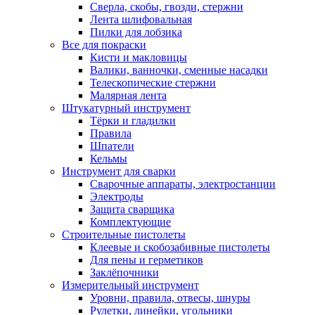
Сверла, скобы, гвозди, стержни
Лента шлифовальная
Пилки для лобзика
Все для покраски
Кисти и макловицы
Валики, ванночки, сменные насадки
Телескопические стержни
Малярная лента
Штукатурный инструмент
Тёрки и гладилки
Правила
Шпатели
Кельмы
Инструмент для сварки
Сварочные аппараты, электростанции
Электроды
Защита сварщика
Комплектующие
Строительные пистолеты
Клеевые и скобозабивные пистолеты
Для пены и герметиков
Заклёпочники
Измерительный инструмент
Уровни, правила, отвесы, шнуры
Рулетки, линейки, угольники