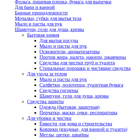
Фольга, пищевая пленка, бумага для выпечки
Для бани и ванной
Банные принадлежности
Мочалки, губки для мытья тела
Мыло и пасты для рук
Шампуни, гели для душа, кремы
Бытовая химия
Для мытья посуды
Мыло и пасты для рук
Освежители, ароматизаторы
Против жира, налета, накипи, ржавчины
Средства для чистки труб и туалета
Стиральные порошки и чистящие средства
Для ухода за телом
Мыло и пасты для рук
Салфетки, полотенца, туалетная бумага
Средства гигиены
Шампуни, гели для душа, кремы
Средства защиты
Одежда (бытовая, защитная)
Перчатки, маски, очки, респираторы
Для уборки и чистки
Ёмкости для дома и строительства
Коврики (входные, для ванной и туалета)
Метлы, щетки, швабры