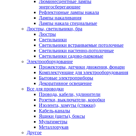
Люминесцентные лампы
энергосберегающие
Рефлекторные лампы накала
Лампы накаливания
Лампы накала специальные
Люстры, светильники, бра
Люстры
Светильники
Светильники встраиваемые потолочные
Светильники настенно-потолочные
Светильники садово-парковые
Электрооборудование
Прожекторы, датчики движения, фонари
Комплектующие для электрооборудования
Бытовые электроприборы
Декоративное освещение
Все для проводки
Провода, кабели, удлинители
Розетки, выключатели, коробки
Изолента, хомуты (стяжки)
Кабель-каналы
Ящики (щиты), боксы
Мультиметры
Металлорукав
Другое