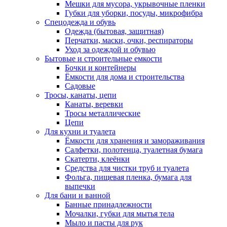
Мешки для мусора, укрывочные пленки
Губки для уборки, посуды, микрофибра
Спецодежда и обувь
Одежда (бытовая, защитная)
Перчатки, маски, очки, респираторы
Уход за одеждой и обувью
Бытовые и строительные емкости
Бочки и контейнеры
Ёмкости для дома и строительства
Садовые
Тросы, канаты, цепи
Канаты, веревки
Тросы металлические
Цепи
Для кухни и туалета
Ёмкости для хранения и замораживания
Салфетки, полотенца, туалетная бумага
Скатерти, клеёнки
Средства для чистки труб и туалета
Фольга, пищевая пленка, бумага для
выпечки
Для бани и ванной
Банные принадлежности
Мочалки, губки для мытья тела
Мыло и пасты для рук