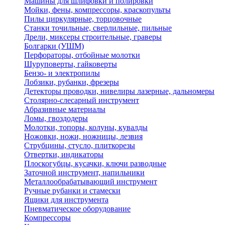
Машины для шлифовки и полировки
Мойки, фены, компрессоры, краскопульты
Пилы циркулярные, торцовочные
Станки точильные, сверлильные, пильные
Дрели, миксеры строительные, граверы
Болгарки (УШМ)
Перфораторы, отбойные молотки
Шуруповерты, гайковерты
Бензо- и электропилы
Лобзики, рубанки, фрезеры
Детекторы проводки, нивелиры лазерные, дальномеры
Столярно-слесарный инструмент
Абразивные материалы
Ломы, гвоздодеры
Молотки, топоры, колуны, кувалды
Ножовки, ножи, ножницы, лезвия
Струбцины, стусло, плиткорезы
Отвертки, индикаторы
Плоскогубцы, кусачки, ключи разводные
Заточной инструмент, напильники
Металлообрабатывающий инструмент
Ручные рубанки и стамески
Ящики для инструмента
Пневматическое оборудование
Компрессоры