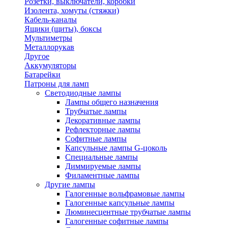
Розетки, выключатели, коробки
Изолента, хомуты (стяжки)
Кабель-каналы
Ящики (щиты), боксы
Мультиметры
Металлорукав
Другое
Аккумуляторы
Батарейки
Патроны для ламп
Светодиодные лампы
Лампы общего назначения
Трубчатые лампы
Декоративные лампы
Рефлекторные лампы
Софитные лампы
Капсульные лампы G-цоколь
Специальные лампы
Диммируемые лампы
Филаментные лампы
Другие лампы
Галогенные вольфрамовые лампы
Галогенные капсульные лампы
Люминесцентные трубчатые лампы
Галогенные софитные лампы