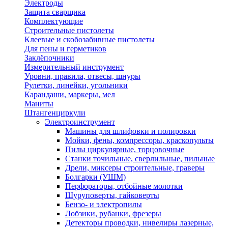
Электроды
Защита сварщика
Комплектующие
Строительные пистолеты
Клеевые и скобозабивные пистолеты
Для пены и герметиков
Заклёпочники
Измерительный инструмент
Уровни, правила, отвесы, шнуры
Рулетки, линейки, угольники
Карандаши, маркеры, мел
Маниты
Штангенциркули
Электроинструмент
Машины для шлифовки и полировки
Мойки, фены, компрессоры, краскопульты
Пилы циркулярные, торцовочные
Станки точильные, сверлильные, пильные
Дрели, миксеры строительные, граверы
Болгарки (УШМ)
Перфораторы, отбойные молотки
Шуруповерты, гайковерты
Бензо- и электропилы
Лобзики, рубанки, фрезеры
Детекторы проводки, нивелиры лазерные,