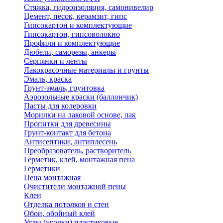
Стяжка, гидроизоляция, самонивелир
Цемент, песок, керамзит, гипс
Гипсокартон и комплектующие
Гипсокартон, гипсоволокно
Профили и комплектующие
Дюбели, саморезы, анкеры
Серпянки и ленты
Лакокрасочные материалы и грунты
Эмаль, краска
Грунт-эмаль, грунтовка
Аэрозольные краски (баллончик)
Пасты для колеровки
Морилки на лаковой основе, лак
Пропитки для древесины
Грунт-контакт для бетона
Антисептики, антиплесень
Преобразователь, растворитель
Герметик, клей, монтажная пена
Герметики
Пена монтажная
Очистители монтажной пены
Клеи
Отделка потолков и стен
Обои, обойный клей
Углы (уголки) пластиковые