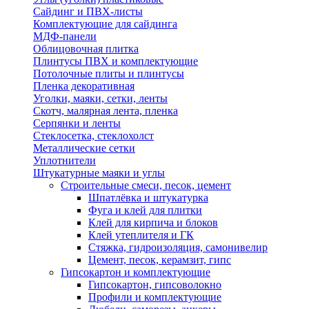
Сайдинг и ПВХ-листы
Комплектующие для сайдинга
МДФ-панели
Облицовочная плитка
Плинтусы ПВХ и комплектующие
Потолочные плиты и плинтусы
Пленка декоративная
Уголки, маяки, сетки, ленты
Скотч, малярная лента, пленка
Серпянки и ленты
Стеклосетка, стеклохолст
Металлические сетки
Уплотнители
Штукатурные маяки и углы
Строительные смеси, песок, цемент
Шпатлёвка и штукатурка
Фуга и клей для плитки
Клей для кирпича и блоков
Клей утеплителя и ГК
Стяжка, гидроизоляция, самонивелир
Цемент, песок, керамзит, гипс
Гипсокартон и комплектующие
Гипсокартон, гипсоволокно
Профили и комплектующие