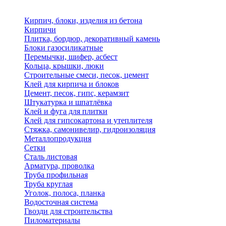
Кирпич, блоки, изделия из бетона
Кирпичи
Плитка, бордюр, декоративный камень
Блоки газосиликатные
Перемычки, шифер, асбест
Кольца, крышки, люки
Строительные смеси, песок, цемент
Клей для кирпича и блоков
Цемент, песок, гипс, керамзит
Штукатурка и шпатлёвка
Клей и фуга для плитки
Клей для гипсокартона и утеплителя
Стяжка, самонивелир, гидроизоляция
Металлопродукция
Сетки
Сталь листовая
Арматура, проволка
Труба профильная
Труба круглая
Уголок, полоса, планка
Водосточная система
Гвозди для строительства
Пиломатериалы