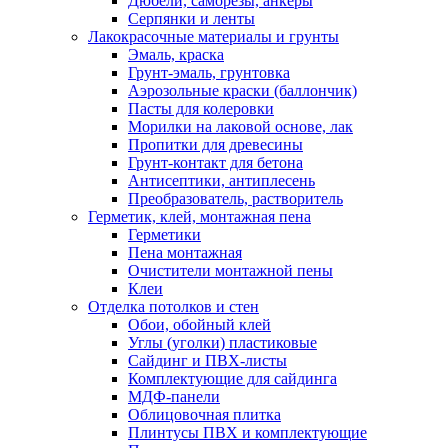
Дюбели, саморезы, анкеры
Серпянки и ленты
Лакокрасочные материалы и грунты
Эмаль, краска
Грунт-эмаль, грунтовка
Аэрозольные краски (баллончик)
Пасты для колеровки
Морилки на лаковой основе, лак
Пропитки для древесины
Грунт-контакт для бетона
Антисептики, антиплесень
Преобразователь, растворитель
Герметик, клей, монтажная пена
Герметики
Пена монтажная
Очистители монтажной пены
Клеи
Отделка потолков и стен
Обои, обойный клей
Углы (уголки) пластиковые
Сайдинг и ПВХ-листы
Комплектующие для сайдинга
МДФ-панели
Облицовочная плитка
Плинтусы ПВХ и комплектующие