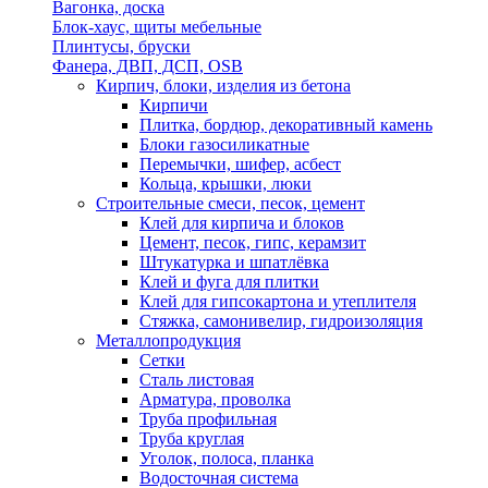
Вагонка, доска
Блок-хаус, щиты мебельные
Плинтусы, бруски
Фанера, ДВП, ДСП, OSB
Кирпич, блоки, изделия из бетона
Кирпичи
Плитка, бордюр, декоративный камень
Блоки газосиликатные
Перемычки, шифер, асбест
Кольца, крышки, люки
Строительные смеси, песок, цемент
Клей для кирпича и блоков
Цемент, песок, гипс, керамзит
Штукатурка и шпатлёвка
Клей и фуга для плитки
Клей для гипсокартона и утеплителя
Стяжка, самонивелир, гидроизоляция
Металлопродукция
Сетки
Сталь листовая
Арматура, проволка
Труба профильная
Труба круглая
Уголок, полоса, планка
Водосточная система