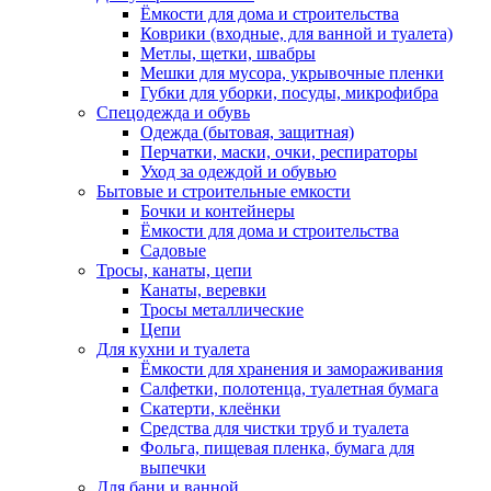
Ёмкости для дома и строительства
Коврики (входные, для ванной и туалета)
Метлы, щетки, швабры
Мешки для мусора, укрывочные пленки
Губки для уборки, посуды, микрофибра
Спецодежда и обувь
Одежда (бытовая, защитная)
Перчатки, маски, очки, респираторы
Уход за одеждой и обувью
Бытовые и строительные емкости
Бочки и контейнеры
Ёмкости для дома и строительства
Садовые
Тросы, канаты, цепи
Канаты, веревки
Тросы металлические
Цепи
Для кухни и туалета
Ёмкости для хранения и замораживания
Салфетки, полотенца, туалетная бумага
Скатерти, клеёнки
Средства для чистки труб и туалета
Фольга, пищевая пленка, бумага для
выпечки
Для бани и ванной