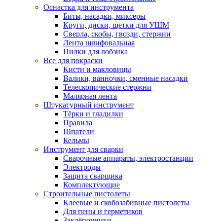
Оснастка для инструмента
Биты, насадки, миксеры
Круги, диски, щетки для УШМ
Сверла, скобы, гвозди, стержни
Лента шлифовальная
Пилки для лобзика
Все для покраски
Кисти и макловицы
Валики, ванночки, сменные насадки
Телескопические стержни
Малярная лента
Штукатурный инструмент
Тёрки и гладилки
Правила
Шпатели
Кельмы
Инструмент для сварки
Сварочные аппараты, электростанции
Электроды
Защита сварщика
Комплектующие
Строительные пистолеты
Клеевые и скобозабивные пистолеты
Для пены и герметиков
Заклёпочники