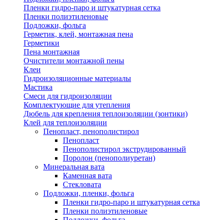
Пленки гидро-паро и штукатурная сетка
Пленки полиэтиленовые
Подложки, фольга
Герметик, клей, монтажная пена
Герметики
Пена монтажная
Очистители монтажной пены
Клеи
Гидроизоляционные материалы
Мастика
Смеси для гидроизоляции
Комплектующие для утепления
Дюбель для крепления теплоизоляции (зонтики)
Клей для теплоизоляции
Пенопласт, пенополистирол
Пенопласт
Пенополистирол экструдированный
Поролон (пенополиуретан)
Минеральная вата
Каменная вата
Стекловата
Подложки, пленки, фольга
Пленки гидро-паро и штукатурная сетка
Пленки полиэтиленовые
Подложки, фольга