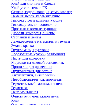
Клей для кирпича и блоков
Клей утеплителя и ГК
Стяжка, гидроизоляция, самонивелир
Цемент, песок, керамзит, гипс
Гипсокартон и комплектующие
Гипсокартон, гипсоволокно
Профили и комплектующие
Дюбели, саморезы, анкеры
Серпянки и ленты
Лакокрасочные материалы и грунты
Эмаль, краска
Грунт-эмаль, грунтовка
Аэрозольные краски (баллончик)
Пасты для колеровки
Морилки на лаковой основе, лак
Пропитки для древесины
Грунт-контакт для бетона
Антисептики, антиплесень
Преобразователь, растворитель
Герметик, клей, монтажная пена
Герметики
Пена монтажная
Очистители монтажной пены
Клеи
Отделка потолков и стен