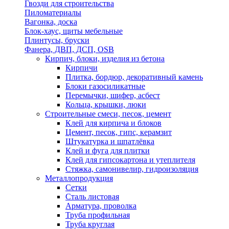
Гвозди для строительства
Пиломатериалы
Вагонка, доска
Блок-хаус, щиты мебельные
Плинтусы, бруски
Фанера, ДВП, ДСП, OSB
Кирпич, блоки, изделия из бетона
Кирпичи
Плитка, бордюр, декоративный камень
Блоки газосиликатные
Перемычки, шифер, асбест
Кольца, крышки, люки
Строительные смеси, песок, цемент
Клей для кирпича и блоков
Цемент, песок, гипс, керамзит
Штукатурка и шпатлёвка
Клей и фуга для плитки
Клей для гипсокартона и утеплителя
Стяжка, самонивелир, гидроизоляция
Металлопродукция
Сетки
Сталь листовая
Арматура, проволка
Труба профильная
Труба круглая