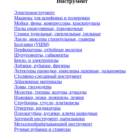
Инструмент
Электроинструмент
Машины для шлифовки и полировки
Мойки, фены, компрессоры, краскопульты
Пилы циркулярные, торцовочные
Станки точильные, сверлильные, пильные
Дрели, миксеры строительные, граверы
Болгарки (УШМ)
Перфораторы, отбойные молотки
Шуруповерты, гайковерты
Бензо- и электропилы
Лобзики, рубанки, фрезеры
Детекторы проводки, нивелиры лазерные, дальномеры
Столярно-слесарный инструмент
Абразивные материалы
Ломы, гвоздодеры
Молотки, топоры, колуны, кувалды
Ножовки, ножи, ножницы, лезвия
Струбцины, стусло, плиткорезы
Отвертки, индикаторы
Плоскогубцы, кусачки, ключи разводные
Заточной инструмент, напильники
Металлообрабатывающий инструмент
Ручные рубанки и стамески