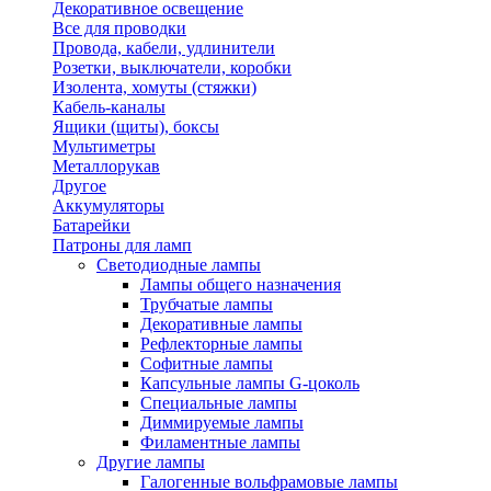
Декоративное освещение
Все для проводки
Провода, кабели, удлинители
Розетки, выключатели, коробки
Изолента, хомуты (стяжки)
Кабель-каналы
Ящики (щиты), боксы
Мультиметры
Металлорукав
Другое
Аккумуляторы
Батарейки
Патроны для ламп
Светодиодные лампы
Лампы общего назначения
Трубчатые лампы
Декоративные лампы
Рефлекторные лампы
Софитные лампы
Капсульные лампы G-цоколь
Специальные лампы
Диммируемые лампы
Филаментные лампы
Другие лампы
Галогенные вольфрамовые лампы