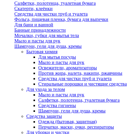
Салфетки, полотенца, туалетная бумага
Скатерти, клеёнки
Средства для чистки труб и туалета
Фольга, пищевая пленка, бумага для выпечки
Для бани и ванной
Банные принадлежности
Мочалки, губки для мытья тела
Мыло и пасты для рук
Шампуни, гели для душа, кремы
Бытовая химия
Для мытья посуды
Мыло и пасты для рук
Освежители, ароматизаторы
Против жира, налета, накипи, ржавчины
Средства для чистки труб и туалета
Стиральные порошки и чистящие средства
Для ухода за телом
Мыло и пасты для рук
Салфетки, полотенца, туалетная бумага
Средства гигиены
Шампуни, гели для душа, кремы
Средства защиты
Одежда (бытовая, защитная)
Перчатки, маски, очки, респираторы
Для уборки и чистки