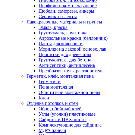
Гипсокартон, гипсоволокно
Профили и комплектующие
Дюбели, саморезы, анкеры
Серпянки и ленты
Лакокрасочные материалы и грунты
Эмаль, краска
Грунт-эмаль, грунтовка
Аэрозольные краски (баллончик)
Пасты для колеровки
Морилки на лаковой основе, лак
Пропитки для древесины
Грунт-контакт для бетона
Антисептики, антиплесень
Преобразователь, растворитель
Герметик, клей, монтажная пена
Герметики
Пена монтажная
Очистители монтажной пены
Клеи
Отделка потолков и стен
Обои, обойный клей
Углы (уголки) пластиковые
Сайдинг и ПВХ-листы
Комплектующие для сайдинга
МДФ-панели