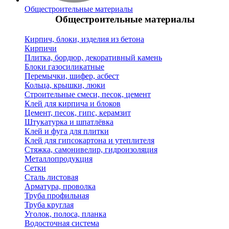
Общестроительные материалы
Общестроительные материалы
Кирпич, блоки, изделия из бетона
Кирпичи
Плитка, бордюр, декоративный камень
Блоки газосиликатные
Перемычки, шифер, асбест
Кольца, крышки, люки
Строительные смеси, песок, цемент
Клей для кирпича и блоков
Цемент, песок, гипс, керамзит
Штукатурка и шпатлёвка
Клей и фуга для плитки
Клей для гипсокартона и утеплителя
Стяжка, самонивелир, гидроизоляция
Металлопродукция
Сетки
Сталь листовая
Арматура, проволка
Труба профильная
Труба круглая
Уголок, полоса, планка
Водосточная система