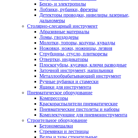
Бензо- и электропилы
Лобзики, рубанки, фрезеры
Детекторы проводки, нивелиры лазерные,
дальномеры
Столярно-слесарный инструмент
Абразивные материалы
Ломы, гвоздодеры
Молотки, топоры, колуны, кувалды
Ножовки, ножи, ножницы, лезвия
Струбцины, стусло, плиткорезы
Отвертки, индикаторы
Плоскогубцы, кусачки, ключи разводные
Заточной инструмент, напильники
Металлообрабатывающий инструмент
Ручные рубанки и стамески
Ящики для инструмента
Пневматическое оборудование
Компрессоры
Краскораспылители пневматические
Пневматические пистолеты и наборы
Комплектующие для пневмоинструмента
Строительное оборудование
Бетономешалки
Стремянки и лестницы
Ведра и тазы строительные