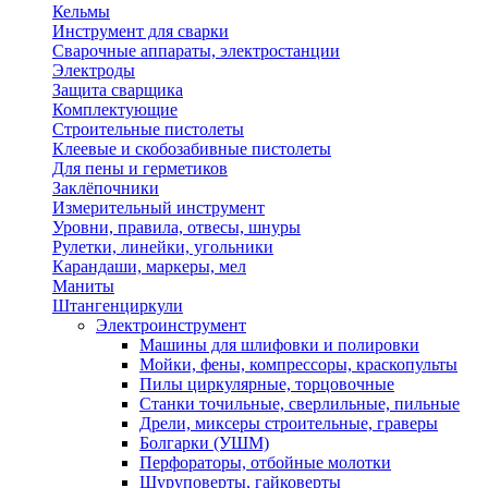
Кельмы
Инструмент для сварки
Сварочные аппараты, электростанции
Электроды
Защита сварщика
Комплектующие
Строительные пистолеты
Клеевые и скобозабивные пистолеты
Для пены и герметиков
Заклёпочники
Измерительный инструмент
Уровни, правила, отвесы, шнуры
Рулетки, линейки, угольники
Карандаши, маркеры, мел
Маниты
Штангенциркули
Электроинструмент
Машины для шлифовки и полировки
Мойки, фены, компрессоры, краскопульты
Пилы циркулярные, торцовочные
Станки точильные, сверлильные, пильные
Дрели, миксеры строительные, граверы
Болгарки (УШМ)
Перфораторы, отбойные молотки
Шуруповерты, гайковерты