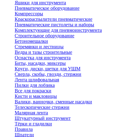
Ящики для инструмента
Пневматическое оборудование
Компрессоры
Краскораспылители пневматические
Пневматические пистолеты и наборы
Комплектующие для пневмоинструмента
Строительное оборудование
Бетономешалки
Стремянки и лестницы
Ведра и тазы строительные
Оснастка для инструмента
Биты, насадки, миксеры
Круги, диски, щетки для УШМ
Сверла, скобы, гвозди, стержни
Лента шлифовальная
Пилки для лобзика
Все для покраски
Кисти и макловицы
Валики, ванночки, сменные насадки
Телескопические стержни
Малярная лента
Штукатурный инструмент
Тёрки и гладилки
Правила
Шпатели