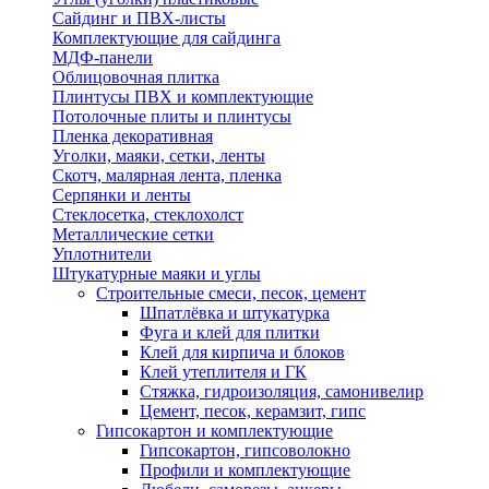
Сайдинг и ПВХ-листы
Комплектующие для сайдинга
МДФ-панели
Облицовочная плитка
Плинтусы ПВХ и комплектующие
Потолочные плиты и плинтусы
Пленка декоративная
Уголки, маяки, сетки, ленты
Скотч, малярная лента, пленка
Серпянки и ленты
Стеклосетка, стеклохолст
Металлические сетки
Уплотнители
Штукатурные маяки и углы
Строительные смеси, песок, цемент
Шпатлёвка и штукатурка
Фуга и клей для плитки
Клей для кирпича и блоков
Клей утеплителя и ГК
Стяжка, гидроизоляция, самонивелир
Цемент, песок, керамзит, гипс
Гипсокартон и комплектующие
Гипсокартон, гипсоволокно
Профили и комплектующие