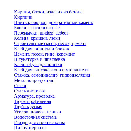
Кирпич, блоки, изделия из бетона
Кирпичи
Плитка, бордюр, декоративный камень
Блоки газосиликатные
Перемычки, шифер, асбест
Кольца, крышки, люки
Строительные смеси, песок, цемент
Клей для кирпича и блоков
Цемент, песок, гипс, керамзит
Штукатурка и шпатлёвка
Клей и фуга для плитки
Клей для гипсокартона и утеплителя
Стяжка, самонивелир, гидроизоляция
Металлопродукция
Сетки
Сталь листовая
Арматура, проволка
Труба профильная
Труба круглая
Уголок, полоса, планка
Водосточная система
Гвозди для строительства
Пиломатериалы