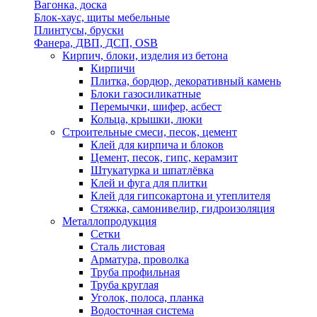
Вагонка, доска
Блок-хаус, щиты мебельные
Плинтусы, бруски
Фанера, ДВП, ДСП, OSB
Кирпич, блоки, изделия из бетона
Кирпичи
Плитка, бордюр, декоративный камень
Блоки газосиликатные
Перемычки, шифер, асбест
Кольца, крышки, люки
Строительные смеси, песок, цемент
Клей для кирпича и блоков
Цемент, песок, гипс, керамзит
Штукатурка и шпатлёвка
Клей и фуга для плитки
Клей для гипсокартона и утеплителя
Стяжка, самонивелир, гидроизоляция
Металлопродукция
Сетки
Сталь листовая
Арматура, проволка
Труба профильная
Труба круглая
Уголок, полоса, планка
Водосточная система