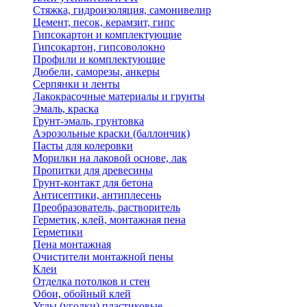
Стяжка, гидроизоляция, самонивелир
Цемент, песок, керамзит, гипс
Гипсокартон и комплектующие
Гипсокартон, гипсоволокно
Профили и комплектующие
Дюбели, саморезы, анкеры
Серпянки и ленты
Лакокрасочные материалы и грунты
Эмаль, краска
Грунт-эмаль, грунтовка
Аэрозольные краски (баллончик)
Пасты для колеровки
Морилки на лаковой основе, лак
Пропитки для древесины
Грунт-контакт для бетона
Антисептики, антиплесень
Преобразователь, растворитель
Герметик, клей, монтажная пена
Герметики
Пена монтажная
Очистители монтажной пены
Клеи
Отделка потолков и стен
Обои, обойный клей
Углы (уголки) пластиковые