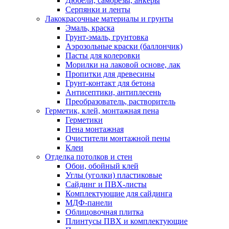
Дюбели, саморезы, анкеры
Серпянки и ленты
Лакокрасочные материалы и грунты
Эмаль, краска
Грунт-эмаль, грунтовка
Аэрозольные краски (баллончик)
Пасты для колеровки
Морилки на лаковой основе, лак
Пропитки для древесины
Грунт-контакт для бетона
Антисептики, антиплесень
Преобразователь, растворитель
Герметик, клей, монтажная пена
Герметики
Пена монтажная
Очистители монтажной пены
Клеи
Отделка потолков и стен
Обои, обойный клей
Углы (уголки) пластиковые
Сайдинг и ПВХ-листы
Комплектующие для сайдинга
МДФ-панели
Облицовочная плитка
Плинтусы ПВХ и комплектующие