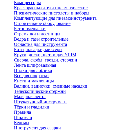
Компрессоры
Краскораспылители пневматические
Пневматические пистолеты и наборы
Комплектующие для пневмоинструмента
Строительное оборудование
Бетономешалки
Стремянки и лестницы
Ведра и тазы строительные
Оснастка для инструмента
Биты, насадки, миксеры
Круги, диски, щетки для УШМ
Сверла, скобы, гвозди, стержни
Лента шлифовальная
Пилки для лобзика
Все для покраски
Кисти и макловицы
Валики, ванночки, сменные насадки
Телескопические стержни
Малярная лента
Штукатурный инструмент
Тёрки и гладилки
Правила
Шпатели
Кельмы
Инструмент для сварки