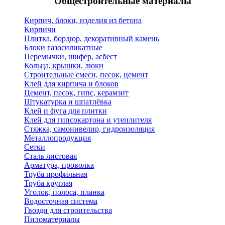
Общестроительные материалы
Кирпич, блоки, изделия из бетона
Кирпичи
Плитка, бордюр, декоративный камень
Блоки газосиликатные
Перемычки, шифер, асбест
Кольца, крышки, люки
Строительные смеси, песок, цемент
Клей для кирпича и блоков
Цемент, песок, гипс, керамзит
Штукатурка и шпатлёвка
Клей и фуга для плитки
Клей для гипсокартона и утеплителя
Стяжка, самонивелир, гидроизоляция
Металлопродукция
Сетки
Сталь листовая
Арматура, проволка
Труба профильная
Труба круглая
Уголок, полоса, планка
Водосточная система
Гвозди для строительства
Пиломатериалы