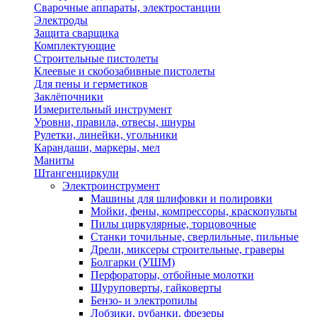
Сварочные аппараты, электростанции
Электроды
Защита сварщика
Комплектующие
Строительные пистолеты
Клеевые и скобозабивные пистолеты
Для пены и герметиков
Заклёпочники
Измерительный инструмент
Уровни, правила, отвесы, шнуры
Рулетки, линейки, угольники
Карандаши, маркеры, мел
Маниты
Штангенциркули
Электроинструмент
Машины для шлифовки и полировки
Мойки, фены, компрессоры, краскопульты
Пилы циркулярные, торцовочные
Станки точильные, сверлильные, пильные
Дрели, миксеры строительные, граверы
Болгарки (УШМ)
Перфораторы, отбойные молотки
Шуруповерты, гайковерты
Бензо- и электропилы
Лобзики, рубанки, фрезеры