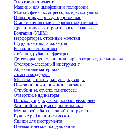
Электроинструмент
Машины для шлифовки и полировки
Мойки, фены, компрессоры, краскопульты
Пилы циркулярные, торцовочные
Станки точильные, сверлильные, пильные
Дрели, миксеры строительные, граверы
Болгарки (УШМ)
Перфораторы, отбойные молотки
Шуруповерты, гайковерты
Бензо- и электропилы
Лобзики, рубанки, фрезеры
Детекторы проводки, нивелиры лазерные, дальномеры
Столярно-слесарный инструмент
Абразивные материалы
Ломы, гвоздодеры
Молотки, топоры, колуны, кувалды
Ножовки, ножи, ножницы, лезвия
Струбцины, стусло, плиткорезы
Отвертки, индикаторы
Плоскогубцы, кусачки, ключи разводные
Заточной инструмент, напильники
Металлообрабатывающий инструмент
Ручные рубанки и стамески
Ящики для инструмента
Пневматическое оборудование