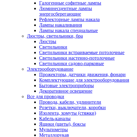
Галогенные софитные лампы
Люминесцентные лампы
энергосберегающие
Рефлекторные лампы накала
Лампы накаливания
Лампы накала специальные
Люстры, светильники, бра
Люстры
Светильники
Светильники встраиваемые потолочные
Светильники настенно-потолочные
Светильники садово-парковые
Электрооборудование
Прожекторы, датчики движения, фонари
Комплектующие для электрооборудования
Бытовые электроприборы
Декоративное освещение
Все для проводки
Провода, кабели, удлинители
Розетки, выключатели, коробки
Изолента, хомуты (стяжки)
Кабель-каналы
Ящики (щиты), боксы
Мультиметры
Металлорукав