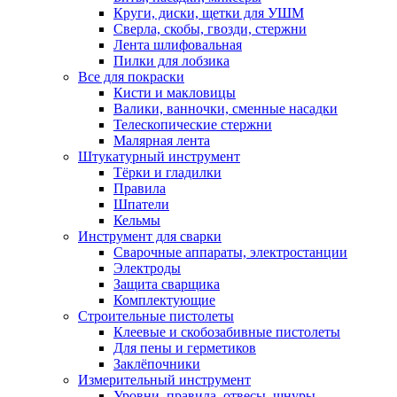
Круги, диски, щетки для УШМ
Сверла, скобы, гвозди, стержни
Лента шлифовальная
Пилки для лобзика
Все для покраски
Кисти и макловицы
Валики, ванночки, сменные насадки
Телескопические стержни
Малярная лента
Штукатурный инструмент
Тёрки и гладилки
Правила
Шпатели
Кельмы
Инструмент для сварки
Сварочные аппараты, электростанции
Электроды
Защита сварщика
Комплектующие
Строительные пистолеты
Клеевые и скобозабивные пистолеты
Для пены и герметиков
Заклёпочники
Измерительный инструмент
Уровни, правила, отвесы, шнуры