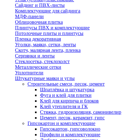
Сайдинг и ПВХ-листы
Комплектующие для сайдинга
МДФ-панели
Облицовочная плитка
Плинтусы ПВХ и комплектующие
Потолочные плиты и плинтусы
Пленка декоративная
Уголки, маяки, сетки, ленты
Скотч, малярная лента, пленка
Серпянки и ленты
Стеклосетка, стеклохолст
Металлические сетки
Уплотнители
Штукатурные маяки и углы
Строительные смеси, песок, цемент
Шпатлёвка и штукатурка
Фуга и клей для плитки
Клей для кирпича и блоков
Клей утеплителя и ГК
Стяжка, гидроизоляция, самонивелир
Цемент, песок, керамзит, гипс
Гипсокартон и комплектующие
Гипсокартон, гипсоволокно
Профили и комплектующие