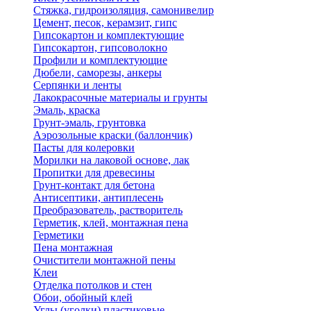
Стяжка, гидроизоляция, самонивелир
Цемент, песок, керамзит, гипс
Гипсокартон и комплектующие
Гипсокартон, гипсоволокно
Профили и комплектующие
Дюбели, саморезы, анкеры
Серпянки и ленты
Лакокрасочные материалы и грунты
Эмаль, краска
Грунт-эмаль, грунтовка
Аэрозольные краски (баллончик)
Пасты для колеровки
Морилки на лаковой основе, лак
Пропитки для древесины
Грунт-контакт для бетона
Антисептики, антиплесень
Преобразователь, растворитель
Герметик, клей, монтажная пена
Герметики
Пена монтажная
Очистители монтажной пены
Клеи
Отделка потолков и стен
Обои, обойный клей
Углы (уголки) пластиковые