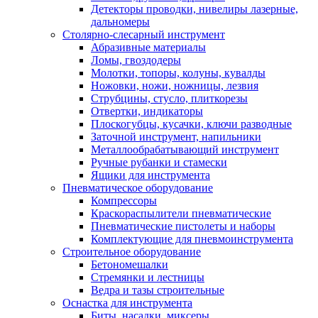
Детекторы проводки, нивелиры лазерные,
дальномеры
Столярно-слесарный инструмент
Абразивные материалы
Ломы, гвоздодеры
Молотки, топоры, колуны, кувалды
Ножовки, ножи, ножницы, лезвия
Струбцины, стусло, плиткорезы
Отвертки, индикаторы
Плоскогубцы, кусачки, ключи разводные
Заточной инструмент, напильники
Металлообрабатывающий инструмент
Ручные рубанки и стамески
Ящики для инструмента
Пневматическое оборудование
Компрессоры
Краскораспылители пневматические
Пневматические пистолеты и наборы
Комплектующие для пневмоинструмента
Строительное оборудование
Бетономешалки
Стремянки и лестницы
Ведра и тазы строительные
Оснастка для инструмента
Биты, насадки, миксеры