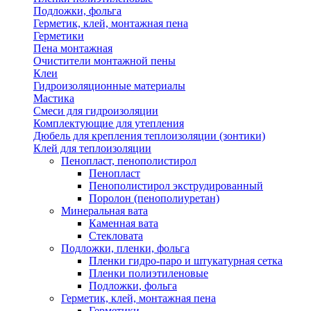
Подложки, фольга
Герметик, клей, монтажная пена
Герметики
Пена монтажная
Очистители монтажной пены
Клеи
Гидроизоляционные материалы
Мастика
Смеси для гидроизоляции
Комплектующие для утепления
Дюбель для крепления теплоизоляции (зонтики)
Клей для теплоизоляции
Пенопласт, пенополистирол
Пенопласт
Пенополистирол экструдированный
Поролон (пенополиуретан)
Минеральная вата
Каменная вата
Стекловата
Подложки, пленки, фольга
Пленки гидро-паро и штукатурная сетка
Пленки полиэтиленовые
Подложки, фольга
Герметик, клей, монтажная пена
Герметики