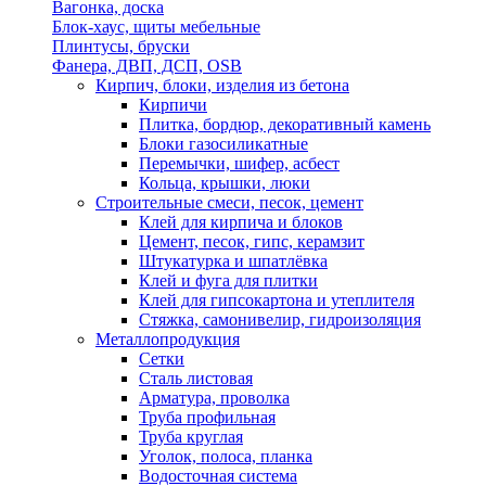
Вагонка, доска
Блок-хаус, щиты мебельные
Плинтусы, бруски
Фанера, ДВП, ДСП, OSB
Кирпич, блоки, изделия из бетона
Кирпичи
Плитка, бордюр, декоративный камень
Блоки газосиликатные
Перемычки, шифер, асбест
Кольца, крышки, люки
Строительные смеси, песок, цемент
Клей для кирпича и блоков
Цемент, песок, гипс, керамзит
Штукатурка и шпатлёвка
Клей и фуга для плитки
Клей для гипсокартона и утеплителя
Стяжка, самонивелир, гидроизоляция
Металлопродукция
Сетки
Сталь листовая
Арматура, проволка
Труба профильная
Труба круглая
Уголок, полоса, планка
Водосточная система