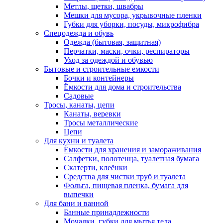
Метлы, щетки, швабры
Мешки для мусора, укрывочные пленки
Губки для уборки, посуды, микрофибра
Спецодежда и обувь
Одежда (бытовая, защитная)
Перчатки, маски, очки, респираторы
Уход за одеждой и обувью
Бытовые и строительные емкости
Бочки и контейнеры
Ёмкости для дома и строительства
Садовые
Тросы, канаты, цепи
Канаты, веревки
Тросы металлические
Цепи
Для кухни и туалета
Ёмкости для хранения и замораживания
Салфетки, полотенца, туалетная бумага
Скатерти, клеёнки
Средства для чистки труб и туалета
Фольга, пищевая пленка, бумага для
выпечки
Для бани и ванной
Банные принадлежности
Мочалки, губки для мытья тела