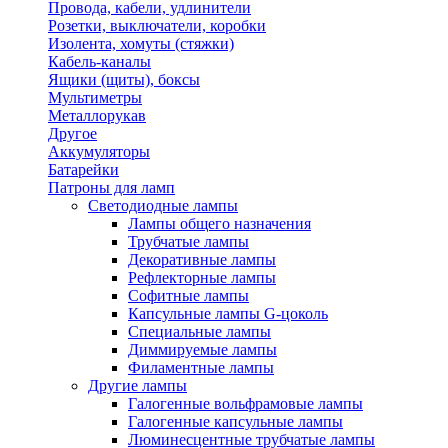
Провода, кабели, удлинители
Розетки, выключатели, коробки
Изолента, хомуты (стяжки)
Кабель-каналы
Ящики (щиты), боксы
Мультиметры
Металлорукав
Другое
Аккумуляторы
Батарейки
Патроны для ламп
Светодиодные лампы
Лампы общего назначения
Трубчатые лампы
Декоративные лампы
Рефлекторные лампы
Софитные лампы
Капсульные лампы G-цоколь
Специальные лампы
Диммируемые лампы
Филаментные лампы
Другие лампы
Галогенные вольфрамовые лампы
Галогенные капсульные лампы
Люминесцентные трубчатые лампы