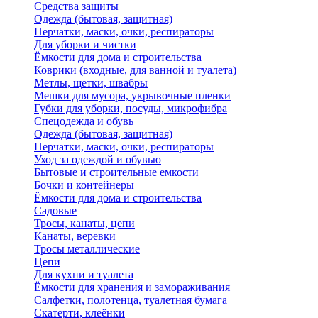
Средства защиты
Одежда (бытовая, защитная)
Перчатки, маски, очки, респираторы
Для уборки и чистки
Ёмкости для дома и строительства
Коврики (входные, для ванной и туалета)
Метлы, щетки, швабры
Мешки для мусора, укрывочные пленки
Губки для уборки, посуды, микрофибра
Спецодежда и обувь
Одежда (бытовая, защитная)
Перчатки, маски, очки, респираторы
Уход за одеждой и обувью
Бытовые и строительные емкости
Бочки и контейнеры
Ёмкости для дома и строительства
Садовые
Тросы, канаты, цепи
Канаты, веревки
Тросы металлические
Цепи
Для кухни и туалета
Ёмкости для хранения и замораживания
Салфетки, полотенца, туалетная бумага
Скатерти, клеёнки