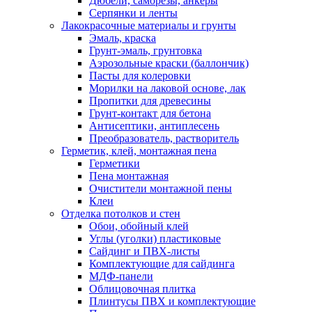
Дюбели, саморезы, анкеры
Серпянки и ленты
Лакокрасочные материалы и грунты
Эмаль, краска
Грунт-эмаль, грунтовка
Аэрозольные краски (баллончик)
Пасты для колеровки
Морилки на лаковой основе, лак
Пропитки для древесины
Грунт-контакт для бетона
Антисептики, антиплесень
Преобразователь, растворитель
Герметик, клей, монтажная пена
Герметики
Пена монтажная
Очистители монтажной пены
Клеи
Отделка потолков и стен
Обои, обойный клей
Углы (уголки) пластиковые
Сайдинг и ПВХ-листы
Комплектующие для сайдинга
МДФ-панели
Облицовочная плитка
Плинтусы ПВХ и комплектующие