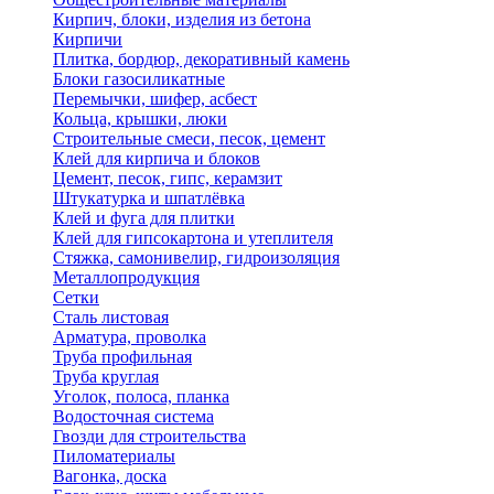
Кирпич, блоки, изделия из бетона
Кирпичи
Плитка, бордюр, декоративный камень
Блоки газосиликатные
Перемычки, шифер, асбест
Кольца, крышки, люки
Строительные смеси, песок, цемент
Клей для кирпича и блоков
Цемент, песок, гипс, керамзит
Штукатурка и шпатлёвка
Клей и фуга для плитки
Клей для гипсокартона и утеплителя
Стяжка, самонивелир, гидроизоляция
Металлопродукция
Сетки
Сталь листовая
Арматура, проволка
Труба профильная
Труба круглая
Уголок, полоса, планка
Водосточная система
Гвозди для строительства
Пиломатериалы
Вагонка, доска