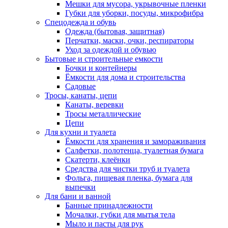
Мешки для мусора, укрывочные пленки
Губки для уборки, посуды, микрофибра
Спецодежда и обувь
Одежда (бытовая, защитная)
Перчатки, маски, очки, респираторы
Уход за одеждой и обувью
Бытовые и строительные емкости
Бочки и контейнеры
Ёмкости для дома и строительства
Садовые
Тросы, канаты, цепи
Канаты, веревки
Тросы металлические
Цепи
Для кухни и туалета
Ёмкости для хранения и замораживания
Салфетки, полотенца, туалетная бумага
Скатерти, клеёнки
Средства для чистки труб и туалета
Фольга, пищевая пленка, бумага для
выпечки
Для бани и ванной
Банные принадлежности
Мочалки, губки для мытья тела
Мыло и пасты для рук