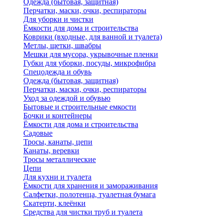
Одежда (бытовая, защитная)
Перчатки, маски, очки, респираторы
Для уборки и чистки
Ёмкости для дома и строительства
Коврики (входные, для ванной и туалета)
Метлы, щетки, швабры
Мешки для мусора, укрывочные пленки
Губки для уборки, посуды, микрофибра
Спецодежда и обувь
Одежда (бытовая, защитная)
Перчатки, маски, очки, респираторы
Уход за одеждой и обувью
Бытовые и строительные емкости
Бочки и контейнеры
Ёмкости для дома и строительства
Садовые
Тросы, канаты, цепи
Канаты, веревки
Тросы металлические
Цепи
Для кухни и туалета
Ёмкости для хранения и замораживания
Салфетки, полотенца, туалетная бумага
Скатерти, клеёнки
Средства для чистки труб и туалета