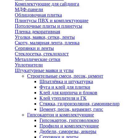
Комплектующие для сайдинга
МДФ-панели
Облицовочная плитка
Плинтусы ПВХ и комплектующие
Потолочные плиты и плинтусы
Пленка декоративная
Уголки, маяки, сетки, ленты
Скотч, малярная лента, пленка
Серпянки и ленты
Стеклосетка, стеклохолст
Металлические сетки
Уплотнители
Штукатурные маяки и углы
Строительные смеси, песок, цемент
Шпатлёвка и штукатурка
Фуга и клей для плитки
Клей для кирпича и блоков
Клей утеплителя и ГК
Стяжка, гидроизоляция, самонивелир
Цемент, песок, керамзит, гипс
Гипсокартон и комплектующие
Гипсокартон, гипсоволокно
Профили и комплектующие
Дюбели, саморезы, анкеры
Серпянки и ленты