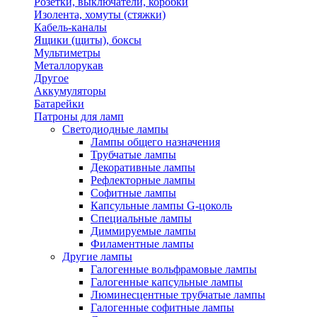
Розетки, выключатели, коробки
Изолента, хомуты (стяжки)
Кабель-каналы
Ящики (щиты), боксы
Мультиметры
Металлорукав
Другое
Аккумуляторы
Батарейки
Патроны для ламп
Светодиодные лампы
Лампы общего назначения
Трубчатые лампы
Декоративные лампы
Рефлекторные лампы
Софитные лампы
Капсульные лампы G-цоколь
Специальные лампы
Диммируемые лампы
Филаментные лампы
Другие лампы
Галогенные вольфрамовые лампы
Галогенные капсульные лампы
Люминесцентные трубчатые лампы
Галогенные софитные лампы