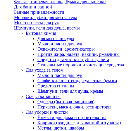
Фольга, пищевая пленка, бумага для выпечки
Для бани и ванной
Банные принадлежности
Мочалки, губки для мытья тела
Мыло и пасты для рук
Шампуни, гели для душа, кремы
Бытовая химия
Для мытья посуды
Мыло и пасты для рук
Освежители, ароматизаторы
Против жира, налета, накипи, ржавчины
Средства для чистки труб и туалета
Стиральные порошки и чистящие средства
Для ухода за телом
Мыло и пасты для рук
Салфетки, полотенца, туалетная бумага
Средства гигиены
Шампуни, гели для душа, кремы
Средства защиты
Одежда (бытовая, защитная)
Перчатки, маски, очки, респираторы
Для уборки и чистки
Ёмкости для дома и строительства
Коврики (входные, для ванной и туалета)
Метлы, щетки, швабры