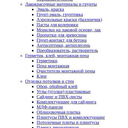
Лакокрасочные материалы и грунты
Эмаль, краска
Грунт-эмаль, грунтовка
Аэрозольные краски (баллончик)
Пасты для колеровки
Морилки на лаковой основе, лак
Пропитки для древесины
Грунт-контакт для бетона
Антисептики, антиплесень
Преобразователь, растворитель
Герметик, клей, монтажная пена
Герметики
Пена монтажная
Очистители монтажной пены
Клеи
Отделка потолков и стен
Обои, обойный клей
Углы (уголки) пластиковые
Сайдинг и ПВХ-листы
Комплектующие для сайдинга
МДФ-панели
Облицовочная плитка
Плинтусы ПВХ и комплектующие
Потолочные плиты и плинтусы
Пленка декоративная