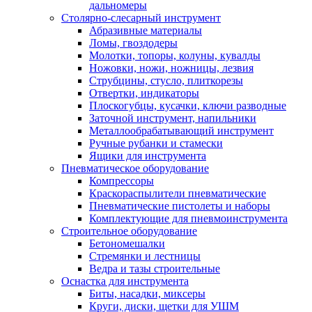
дальномеры
Столярно-слесарный инструмент
Абразивные материалы
Ломы, гвоздодеры
Молотки, топоры, колуны, кувалды
Ножовки, ножи, ножницы, лезвия
Струбцины, стусло, плиткорезы
Отвертки, индикаторы
Плоскогубцы, кусачки, ключи разводные
Заточной инструмент, напильники
Металлообрабатывающий инструмент
Ручные рубанки и стамески
Ящики для инструмента
Пневматическое оборудование
Компрессоры
Краскораспылители пневматические
Пневматические пистолеты и наборы
Комплектующие для пневмоинструмента
Строительное оборудование
Бетономешалки
Стремянки и лестницы
Ведра и тазы строительные
Оснастка для инструмента
Биты, насадки, миксеры
Круги, диски, щетки для УШМ