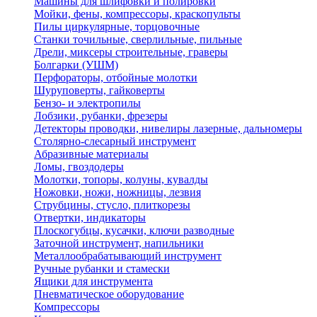
Машины для шлифовки и полировки
Мойки, фены, компрессоры, краскопульты
Пилы циркулярные, торцовочные
Станки точильные, сверлильные, пильные
Дрели, миксеры строительные, граверы
Болгарки (УШМ)
Перфораторы, отбойные молотки
Шуруповерты, гайковерты
Бензо- и электропилы
Лобзики, рубанки, фрезеры
Детекторы проводки, нивелиры лазерные, дальномеры
Столярно-слесарный инструмент
Абразивные материалы
Ломы, гвоздодеры
Молотки, топоры, колуны, кувалды
Ножовки, ножи, ножницы, лезвия
Струбцины, стусло, плиткорезы
Отвертки, индикаторы
Плоскогубцы, кусачки, ключи разводные
Заточной инструмент, напильники
Металлообрабатывающий инструмент
Ручные рубанки и стамески
Ящики для инструмента
Пневматическое оборудование
Компрессоры