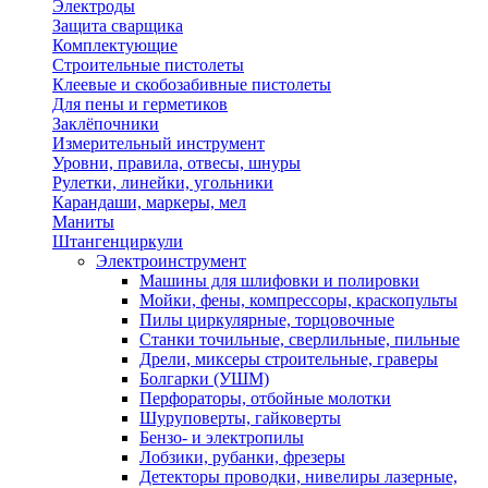
Электроды
Защита сварщика
Комплектующие
Строительные пистолеты
Клеевые и скобозабивные пистолеты
Для пены и герметиков
Заклёпочники
Измерительный инструмент
Уровни, правила, отвесы, шнуры
Рулетки, линейки, угольники
Карандаши, маркеры, мел
Маниты
Штангенциркули
Электроинструмент
Машины для шлифовки и полировки
Мойки, фены, компрессоры, краскопульты
Пилы циркулярные, торцовочные
Станки точильные, сверлильные, пильные
Дрели, миксеры строительные, граверы
Болгарки (УШМ)
Перфораторы, отбойные молотки
Шуруповерты, гайковерты
Бензо- и электропилы
Лобзики, рубанки, фрезеры
Детекторы проводки, нивелиры лазерные,