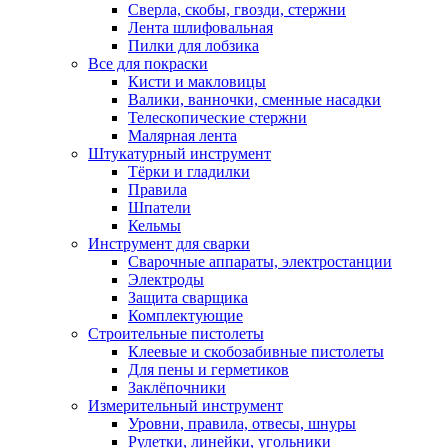
Сверла, скобы, гвозди, стержни
Лента шлифовальная
Пилки для лобзика
Все для покраски
Кисти и макловицы
Валики, ванночки, сменные насадки
Телескопические стержни
Малярная лента
Штукатурный инструмент
Тёрки и гладилки
Правила
Шпатели
Кельмы
Инструмент для сварки
Сварочные аппараты, электростанции
Электроды
Защита сварщика
Комплектующие
Строительные пистолеты
Клеевые и скобозабивные пистолеты
Для пены и герметиков
Заклёпочники
Измерительный инструмент
Уровни, правила, отвесы, шнуры
Рулетки, линейки, угольники