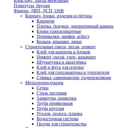
Блок-хаус, щиты мебельные
Плинтусы, бруски
Фанера, ДВП, ДСП, OSB
Кирпич, блоки, изделия из бетона
Кирпичи
Плитка, бордюр, декоративный камень
Блоки газосиликатные
Перемычки, шифер, асбест
Кольца, крышки, люки
Строительные смеси, песок, цемент
Клей для кирпича и блоков
Цемент, песок, гипс, керамзит
Штукатурка и шпатлёвка
Клей и фуга для плитки
Клей для гипсокартона и утеплителя
Стяжка, самонивелир, гидроизоляция
Металлопродукция
Сетки
Сталь листовая
Арматура, проволка
Труба профильная
Труба круглая
Уголок, полоса, планка
Водосточная система
Гвозди для строительства