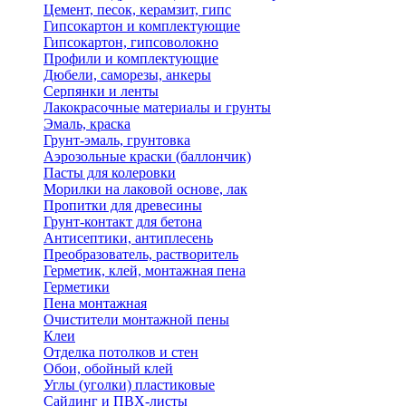
Цемент, песок, керамзит, гипс
Гипсокартон и комплектующие
Гипсокартон, гипсоволокно
Профили и комплектующие
Дюбели, саморезы, анкеры
Серпянки и ленты
Лакокрасочные материалы и грунты
Эмаль, краска
Грунт-эмаль, грунтовка
Аэрозольные краски (баллончик)
Пасты для колеровки
Морилки на лаковой основе, лак
Пропитки для древесины
Грунт-контакт для бетона
Антисептики, антиплесень
Преобразователь, растворитель
Герметик, клей, монтажная пена
Герметики
Пена монтажная
Очистители монтажной пены
Клеи
Отделка потолков и стен
Обои, обойный клей
Углы (уголки) пластиковые
Сайдинг и ПВХ-листы