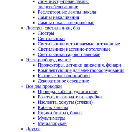
Люминесцентные лампы
энергосберегающие
Рефлекторные лампы накала
Лампы накаливания
Лампы накала специальные
Люстры, светильники, бра
Люстры
Светильники
Светильники встраиваемые потолочные
Светильники настенно-потолочные
Светильники садово-парковые
Электрооборудование
Прожекторы, датчики движения, фонари
Комплектующие для электрооборудования
Бытовые электроприборы
Декоративное освещение
Все для проводки
Провода, кабели, удлинители
Розетки, выключатели, коробки
Изолента, хомуты (стяжки)
Кабель-каналы
Ящики (щиты), боксы
Мультиметры
Металлорукав
Другое