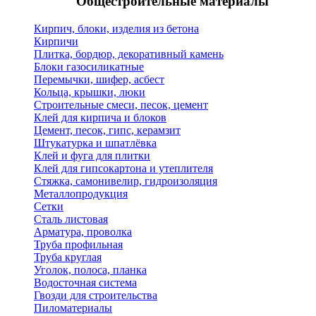
Общестроительные материалы
Кирпич, блоки, изделия из бетона
Кирпичи
Плитка, бордюр, декоративный камень
Блоки газосиликатные
Перемычки, шифер, асбест
Кольца, крышки, люки
Строительные смеси, песок, цемент
Клей для кирпича и блоков
Цемент, песок, гипс, керамзит
Штукатурка и шпатлёвка
Клей и фуга для плитки
Клей для гипсокартона и утеплителя
Стяжка, самонивелир, гидроизоляция
Металлопродукция
Сетки
Сталь листовая
Арматура, проволка
Труба профильная
Труба круглая
Уголок, полоса, планка
Водосточная система
Гвозди для строительства
Пиломатериалы