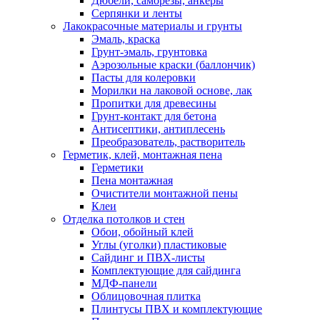
Дюбели, саморезы, анкеры
Серпянки и ленты
Лакокрасочные материалы и грунты
Эмаль, краска
Грунт-эмаль, грунтовка
Аэрозольные краски (баллончик)
Пасты для колеровки
Морилки на лаковой основе, лак
Пропитки для древесины
Грунт-контакт для бетона
Антисептики, антиплесень
Преобразователь, растворитель
Герметик, клей, монтажная пена
Герметики
Пена монтажная
Очистители монтажной пены
Клеи
Отделка потолков и стен
Обои, обойный клей
Углы (уголки) пластиковые
Сайдинг и ПВХ-листы
Комплектующие для сайдинга
МДФ-панели
Облицовочная плитка
Плинтусы ПВХ и комплектующие