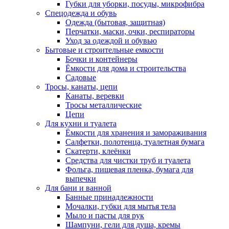
Губки для уборки, посуды, микрофибра
Спецодежда и обувь
Одежда (бытовая, защитная)
Перчатки, маски, очки, респираторы
Уход за одеждой и обувью
Бытовые и строительные емкости
Бочки и контейнеры
Ёмкости для дома и строительства
Садовые
Тросы, канаты, цепи
Канаты, веревки
Тросы металлические
Цепи
Для кухни и туалета
Ёмкости для хранения и замораживания
Салфетки, полотенца, туалетная бумага
Скатерти, клеёнки
Средства для чистки труб и туалета
Фольга, пищевая пленка, бумага для
выпечки
Для бани и ванной
Банные принадлежности
Мочалки, губки для мытья тела
Мыло и пасты для рук
Шампуни, гели для душа, кремы