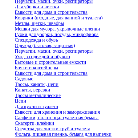
Перчатки, маски, очки, респираторы
Для уборки и чистки
Ёмкости для дома и строительства
Коврики (входные, для ванной и туалета)
Метлы, щетки, швабры
Мешки для мусора, укрывочные пленки
Губки для уборки, посуды, микрофибра
Спецодежда и обувь
Одежда (бытовая, защитная)
Перчатки, маски, очки, респираторы
Уход за одеждой и обувью
Бытовые и строительные емкости
Бочки и контейнеры
Ёмкости для дома и строительства
Садовые
Тросы, канаты, цепи
Канаты, веревки
Тросы металлические
Цепи
Для кухни и туалета
Ёмкости для хранения и замораживания
Салфетки, полотенца, туалетная бумага
Скатерти, клеёнки
Средства для чистки труб и туалета
Фольга, пищевая пленка, бумага для выпечки