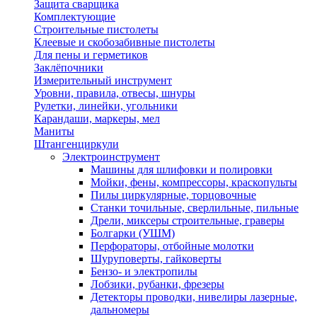
Защита сварщика
Комплектующие
Строительные пистолеты
Клеевые и скобозабивные пистолеты
Для пены и герметиков
Заклёпочники
Измерительный инструмент
Уровни, правила, отвесы, шнуры
Рулетки, линейки, угольники
Карандаши, маркеры, мел
Маниты
Штангенциркули
Электроинструмент
Машины для шлифовки и полировки
Мойки, фены, компрессоры, краскопульты
Пилы циркулярные, торцовочные
Станки точильные, сверлильные, пильные
Дрели, миксеры строительные, граверы
Болгарки (УШМ)
Перфораторы, отбойные молотки
Шуруповерты, гайковерты
Бензо- и электропилы
Лобзики, рубанки, фрезеры
Детекторы проводки, нивелиры лазерные,
дальномеры