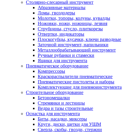
Столярно-слесарный инструмент
Абразивные материалы
Ломы, гвоздодеры
Молотки, топоры, колуны, кувалды
Ножовки, ножи, ножницы, лезвия
Струбцины, стусло, плиткорезы
Отвертки, индикаторы
Плоскогубцы, кусачки, ключи разводные
Заточной инструмент, напильники
Металлообрабатывающий инструмент
Ручные рубанки и стамески
Ящики для инструмента
Пневматическое оборудование
Компрессоры
Краскораспылители пневматические
Пневматические пистолеты и наборы
Комплектующие для пневмоинструмента
Строительное оборудование
Бетономешалки
Стремянки и лестницы
Ведра и тазы строительные
Оснастка для инструмента
Биты, насадки, миксеры
Круги, диски, щетки для УШМ
Сверла, скобы, гвозди, стержни