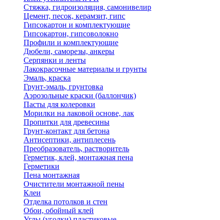
Стяжка, гидроизоляция, самонивелир
Цемент, песок, керамзит, гипс
Гипсокартон и комплектующие
Гипсокартон, гипсоволокно
Профили и комплектующие
Дюбели, саморезы, анкеры
Серпянки и ленты
Лакокрасочные материалы и грунты
Эмаль, краска
Грунт-эмаль, грунтовка
Аэрозольные краски (баллончик)
Пасты для колеровки
Морилки на лаковой основе, лак
Пропитки для древесины
Грунт-контакт для бетона
Антисептики, антиплесень
Преобразователь, растворитель
Герметик, клей, монтажная пена
Герметики
Пена монтажная
Очистители монтажной пены
Клеи
Отделка потолков и стен
Обои, обойный клей
Углы (уголки) пластиковые