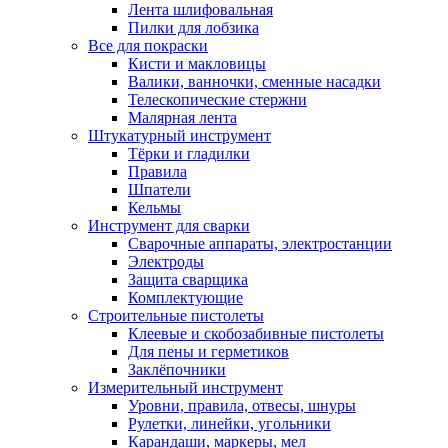
Лента шлифовальная
Пилки для лобзика
Все для покраски
Кисти и макловицы
Валики, ванночки, сменные насадки
Телескопические стержни
Малярная лента
Штукатурный инструмент
Тёрки и гладилки
Правила
Шпатели
Кельмы
Инструмент для сварки
Сварочные аппараты, электростанции
Электроды
Защита сварщика
Комплектующие
Строительные пистолеты
Клеевые и скобозабивные пистолеты
Для пены и герметиков
Заклёпочники
Измерительный инструмент
Уровни, правила, отвесы, шнуры
Рулетки, линейки, угольники
Карандаши, маркеры, мел