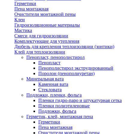
Герметики
Пена монтажная
Очистители монтажной пены
Клеи
Гидроизоляционные материалы
Мастика
Смеси для гидроизоляции
Комплектующие для утепления
Дюбель для крепления теплоизоляции (зонтики)
Клей для теплоизоляции
Пенопласт, пенополистирол
Пенопласт
Пенополистирол экструдированный
Поролон (пенополиуретан)
Минеральная вата
Каменная вата
Стекловата
Подложки, пленки, фольга
Пленки гидро-паро и штукатурная сетка
Пленки полиэтиленовые
Подложки, фольга
Герметик, клей, монтажная пена
Герметики
Пена монтажная
Очистители монтажной пены