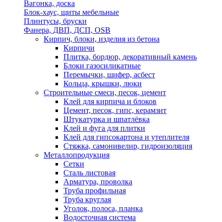
Вагонка, доска
Блок-хаус, щиты мебельные
Плинтусы, бруски
Фанера, ДВП, ДСП, OSB
Кирпич, блоки, изделия из бетона
Кирпичи
Плитка, бордюр, декоративный камень
Блоки газосиликатные
Перемычки, шифер, асбест
Кольца, крышки, люки
Строительные смеси, песок, цемент
Клей для кирпича и блоков
Цемент, песок, гипс, керамзит
Штукатурка и шпатлёвка
Клей и фуга для плитки
Клей для гипсокартона и утеплителя
Стяжка, самонивелир, гидроизоляция
Металлопродукция
Сетки
Сталь листовая
Арматура, проволка
Труба профильная
Труба круглая
Уголок, полоса, планка
Водосточная система