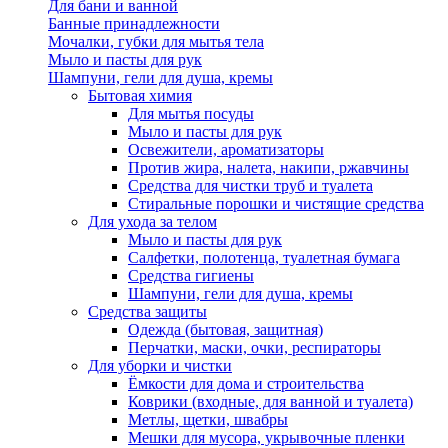
Для бани и ванной
Банные принадлежности
Мочалки, губки для мытья тела
Мыло и пасты для рук
Шампуни, гели для душа, кремы
Бытовая химия
Для мытья посуды
Мыло и пасты для рук
Освежители, ароматизаторы
Против жира, налета, накипи, ржавчины
Средства для чистки труб и туалета
Стиральные порошки и чистящие средства
Для ухода за телом
Мыло и пасты для рук
Салфетки, полотенца, туалетная бумага
Средства гигиены
Шампуни, гели для душа, кремы
Средства защиты
Одежда (бытовая, защитная)
Перчатки, маски, очки, респираторы
Для уборки и чистки
Ёмкости для дома и строительства
Коврики (входные, для ванной и туалета)
Метлы, щетки, швабры
Мешки для мусора, укрывочные пленки