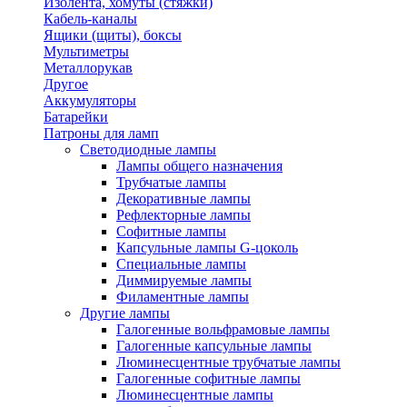
Изолента, хомуты (стяжки)
Кабель-каналы
Ящики (щиты), боксы
Мультиметры
Металлорукав
Другое
Аккумуляторы
Батарейки
Патроны для ламп
Светодиодные лампы
Лампы общего назначения
Трубчатые лампы
Декоративные лампы
Рефлекторные лампы
Софитные лампы
Капсульные лампы G-цоколь
Специальные лампы
Диммируемые лампы
Филаментные лампы
Другие лампы
Галогенные вольфрамовые лампы
Галогенные капсульные лампы
Люминесцентные трубчатые лампы
Галогенные софитные лампы
Люминесцентные лампы