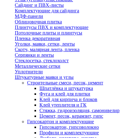
Сайдинг и ПВХ-листы
Комплектующие для сайдинга
МДФ-панели
Облицовочная плитка
Плинтусы ПВХ и комплектующие
Потолочные плиты и плинтусы
Пленка декоративная
Уголки, маяки, сетки, ленты
Скотч, малярная лента, пленка
Серпянки и ленты
Стеклосетка, стеклохолст
Металлические сетки
Уплотнители
Штукатурные маяки и углы
Строительные смеси, песок, цемент
Шпатлёвка и штукатурка
Фуга и клей для плитки
Клей для кирпича и блоков
Клей утеплителя и ГК
Стяжка, гидроизоляция, самонивелир
Цемент, песок, керамзит, гипс
Гипсокартон и комплектующие
Гипсокартон, гипсоволокно
Профили и комплектующие