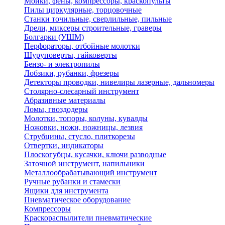
Мойки, фены, компрессоры, краскопульты
Пилы циркулярные, торцовочные
Станки точильные, сверлильные, пильные
Дрели, миксеры строительные, граверы
Болгарки (УШМ)
Перфораторы, отбойные молотки
Шуруповерты, гайковерты
Бензо- и электропилы
Лобзики, рубанки, фрезеры
Детекторы проводки, нивелиры лазерные, дальномеры
Столярно-слесарный инструмент
Абразивные материалы
Ломы, гвоздодеры
Молотки, топоры, колуны, кувалды
Ножовки, ножи, ножницы, лезвия
Струбцины, стусло, плиткорезы
Отвертки, индикаторы
Плоскогубцы, кусачки, ключи разводные
Заточной инструмент, напильники
Металлообрабатывающий инструмент
Ручные рубанки и стамески
Ящики для инструмента
Пневматическое оборудование
Компрессоры
Краскораспылители пневматические