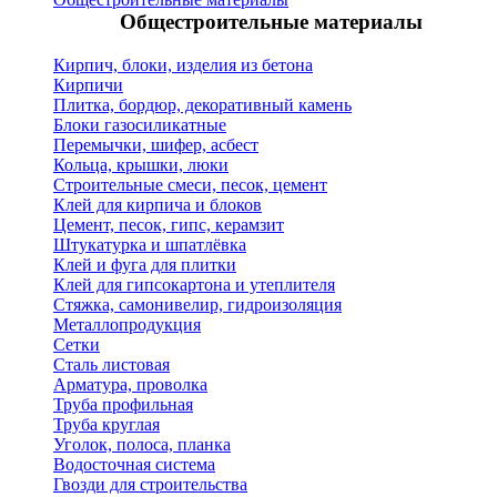
Общестроительные материалы
Кирпич, блоки, изделия из бетона
Кирпичи
Плитка, бордюр, декоративный камень
Блоки газосиликатные
Перемычки, шифер, асбест
Кольца, крышки, люки
Строительные смеси, песок, цемент
Клей для кирпича и блоков
Цемент, песок, гипс, керамзит
Штукатурка и шпатлёвка
Клей и фуга для плитки
Клей для гипсокартона и утеплителя
Стяжка, самонивелир, гидроизоляция
Металлопродукция
Сетки
Сталь листовая
Арматура, проволка
Труба профильная
Труба круглая
Уголок, полоса, планка
Водосточная система
Гвозди для строительства