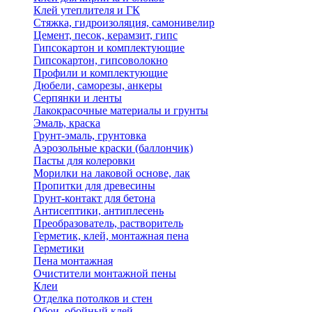
Клей утеплителя и ГК
Стяжка, гидроизоляция, самонивелир
Цемент, песок, керамзит, гипс
Гипсокартон и комплектующие
Гипсокартон, гипсоволокно
Профили и комплектующие
Дюбели, саморезы, анкеры
Серпянки и ленты
Лакокрасочные материалы и грунты
Эмаль, краска
Грунт-эмаль, грунтовка
Аэрозольные краски (баллончик)
Пасты для колеровки
Морилки на лаковой основе, лак
Пропитки для древесины
Грунт-контакт для бетона
Антисептики, антиплесень
Преобразователь, растворитель
Герметик, клей, монтажная пена
Герметики
Пена монтажная
Очистители монтажной пены
Клеи
Отделка потолков и стен
Обои, обойный клей