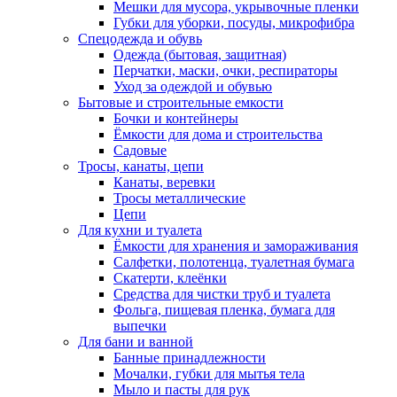
Мешки для мусора, укрывочные пленки
Губки для уборки, посуды, микрофибра
Спецодежда и обувь
Одежда (бытовая, защитная)
Перчатки, маски, очки, респираторы
Уход за одеждой и обувью
Бытовые и строительные емкости
Бочки и контейнеры
Ёмкости для дома и строительства
Садовые
Тросы, канаты, цепи
Канаты, веревки
Тросы металлические
Цепи
Для кухни и туалета
Ёмкости для хранения и замораживания
Салфетки, полотенца, туалетная бумага
Скатерти, клеёнки
Средства для чистки труб и туалета
Фольга, пищевая пленка, бумага для
выпечки
Для бани и ванной
Банные принадлежности
Мочалки, губки для мытья тела
Мыло и пасты для рук