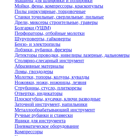
Машины для шлифовки и полировки
Мойки, фены, компрессоры, краскопульты
Пилы циркулярные, торцовочные
Станки точильные, сверлильные, пильные
Дрели, миксеры строительные, граверы
Болгарки (УШМ)
Перфораторы, отбойные молотки
Шуруповерты, гайковерты
Бензо- и электропилы
Лобзики, рубанки, фрезеры
Детекторы проводки, нивелиры лазерные, дальномеры
Столярно-слесарный инструмент
Абразивные материалы
Ломы, гвоздодеры
Молотки, топоры, колуны, кувалды
Ножовки, ножи, ножницы, лезвия
Струбцины, стусло, плиткорезы
Отвертки, индикаторы
Плоскогубцы, кусачки, ключи разводные
Заточной инструмент, напильники
Металлообрабатывающий инструмент
Ручные рубанки и стамески
Ящики для инструмента
Пневматическое оборудование
Компрессоры