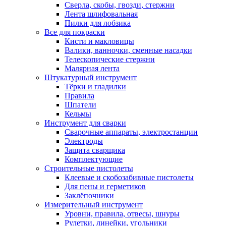
Сверла, скобы, гвозди, стержни
Лента шлифовальная
Пилки для лобзика
Все для покраски
Кисти и макловицы
Валики, ванночки, сменные насадки
Телескопические стержни
Малярная лента
Штукатурный инструмент
Тёрки и гладилки
Правила
Шпатели
Кельмы
Инструмент для сварки
Сварочные аппараты, электростанции
Электроды
Защита сварщика
Комплектующие
Строительные пистолеты
Клеевые и скобозабивные пистолеты
Для пены и герметиков
Заклёпочники
Измерительный инструмент
Уровни, правила, отвесы, шнуры
Рулетки, линейки, угольники