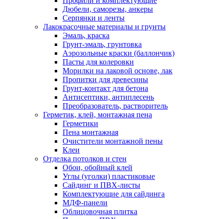
Профили и комплектующие
Дюбели, саморезы, анкеры
Серпянки и ленты
Лакокрасочные материалы и грунты
Эмаль, краска
Грунт-эмаль, грунтовка
Аэрозольные краски (баллончик)
Пасты для колеровки
Морилки на лаковой основе, лак
Пропитки для древесины
Грунт-контакт для бетона
Антисептики, антиплесень
Преобразователь, растворитель
Герметик, клей, монтажная пена
Герметики
Пена монтажная
Очистители монтажной пены
Клеи
Отделка потолков и стен
Обои, обойный клей
Углы (уголки) пластиковые
Сайдинг и ПВХ-листы
Комплектующие для сайдинга
МДФ-панели
Облицовочная плитка