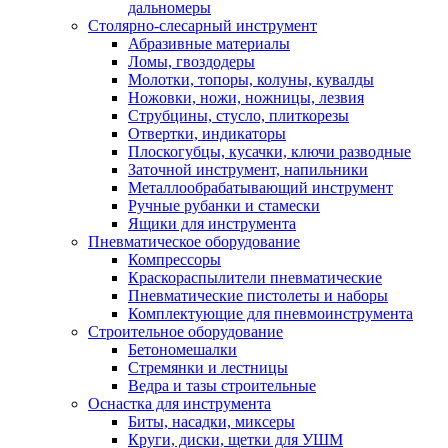
дальномеры
Столярно-слесарный инструмент
Абразивные материалы
Ломы, гвоздодеры
Молотки, топоры, колуны, кувалды
Ножовки, ножи, ножницы, лезвия
Струбцины, стусло, плиткорезы
Отвертки, индикаторы
Плоскогубцы, кусачки, ключи разводные
Заточной инструмент, напильники
Металлообрабатывающий инструмент
Ручные рубанки и стамески
Ящики для инструмента
Пневматическое оборудование
Компрессоры
Краскораспылители пневматические
Пневматические пистолеты и наборы
Комплектующие для пневмоинструмента
Строительное оборудование
Бетономешалки
Стремянки и лестницы
Ведра и тазы строительные
Оснастка для инструмента
Биты, насадки, миксеры
Круги, диски, щетки для УШМ