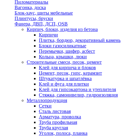
Пиломатериалы
Вагонка, доска
Блок-хаус, щиты мебельные
Плинтусы, бруски
Фанера, ДВП, ДСП, OSB
Кирпич, блоки, изделия из бетона
Кирпичи
Плитка, бордюр, декоративный камень
Блоки газосиликатные
Перемычки, шифер, асбест
Кольца, крышки, люки
Строительные смеси, песок, цемент
Клей для кирпича и блоков
Цемент, песок, гипс, керамзит
Штукатурка и шпатлёвка
Клей и фуга для плитки
Клей для гипсокартона и утеплителя
Стяжка, самонивелир, гидроизоляция
Металлопродукция
Сетки
Сталь листовая
Арматура, проволка
Труба профильная
Труба круглая
Уголок, полоса, планка