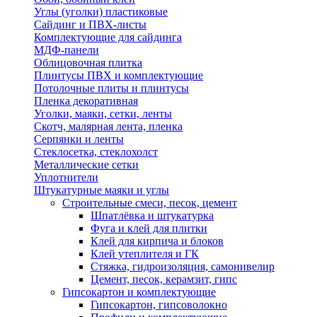
Углы (уголки) пластиковые
Сайдинг и ПВХ-листы
Комплектующие для сайдинга
МДФ-панели
Облицовочная плитка
Плинтусы ПВХ и комплектующие
Потолочные плиты и плинтусы
Пленка декоративная
Уголки, маяки, сетки, ленты
Скотч, малярная лента, пленка
Серпянки и ленты
Стеклосетка, стеклохолст
Металлические сетки
Уплотнители
Штукатурные маяки и углы
Строительные смеси, песок, цемент
Шпатлёвка и штукатурка
Фуга и клей для плитки
Клей для кирпича и блоков
Клей утеплителя и ГК
Стяжка, гидроизоляция, самонивелир
Цемент, песок, керамзит, гипс
Гипсокартон и комплектующие
Гипсокартон, гипсоволокно