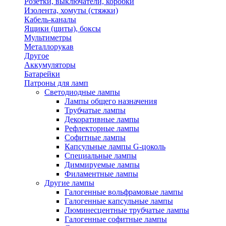
Розетки, выключатели, коробки
Изолента, хомуты (стяжки)
Кабель-каналы
Ящики (щиты), боксы
Мультиметры
Металлорукав
Другое
Аккумуляторы
Батарейки
Патроны для ламп
Светодиодные лампы
Лампы общего назначения
Трубчатые лампы
Декоративные лампы
Рефлекторные лампы
Софитные лампы
Капсульные лампы G-цоколь
Специальные лампы
Диммируемые лампы
Филаментные лампы
Другие лампы
Галогенные вольфрамовые лампы
Галогенные капсульные лампы
Люминесцентные трубчатые лампы
Галогенные софитные лампы