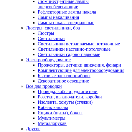
Люминесцентные лампы
энергосберегающие
Рефлекторные лампы накала
Лампы накаливания
Лампы накала специальные
Люстры, светильники, бра
Люстры
Светильники
Светильники встраиваемые потолочные
Светильники настенно-потолочные
Светильники садово-парковые
Электрооборудование
Прожекторы, датчики движения, фонари
Комплектующие для электрооборудования
Бытовые электроприборы
Декоративное освещение
Все для проводки
Провода, кабели, удлинители
Розетки, выключатели, коробки
Изолента, хомуты (стяжки)
Кабель-каналы
Ящики (щиты), боксы
Мультиметры
Металлорукав
Другое