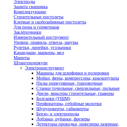
Электроды
Защита сварщика
Комплектующие
Строительные пистолеты
Клеевые и скобозабивные пистолеты
Для пены и герметиков
Заклёпочники
Измерительный инструмент
Уровни, правила, отвесы, шнуры
Рулетки, линейки, угольники
Карандаши, маркеры, мел
Маниты
Штангенциркули
Электроинструмент
Машины для шлифовки и полировки
Мойки, фены, компрессоры, краскопульты
Пилы циркулярные, торцовочные
Станки точильные, сверлильные, пильные
Дрели, миксеры строительные, граверы
Болгарки (УШМ)
Перфораторы, отбойные молотки
Шуруповерты, гайковерты
Бензо- и электропилы
Лобзики, рубанки, фрезеры
Детекторы проводки, нивелиры лазерные,