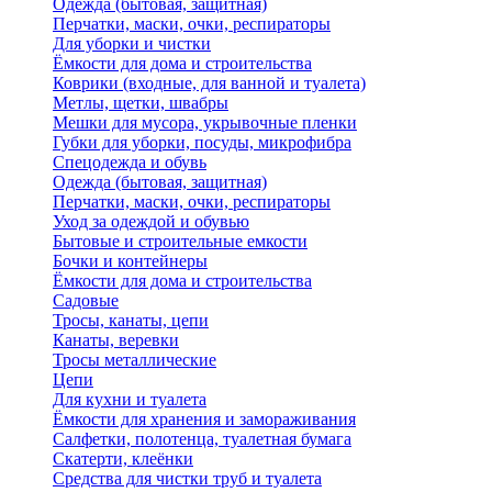
Одежда (бытовая, защитная)
Перчатки, маски, очки, респираторы
Для уборки и чистки
Ёмкости для дома и строительства
Коврики (входные, для ванной и туалета)
Метлы, щетки, швабры
Мешки для мусора, укрывочные пленки
Губки для уборки, посуды, микрофибра
Спецодежда и обувь
Одежда (бытовая, защитная)
Перчатки, маски, очки, респираторы
Уход за одеждой и обувью
Бытовые и строительные емкости
Бочки и контейнеры
Ёмкости для дома и строительства
Садовые
Тросы, канаты, цепи
Канаты, веревки
Тросы металлические
Цепи
Для кухни и туалета
Ёмкости для хранения и замораживания
Салфетки, полотенца, туалетная бумага
Скатерти, клеёнки
Средства для чистки труб и туалета