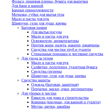
Фольга, пищевая пленка, бумага для выпечки
Для бани и ванной
Банные принадлежности
Мочалки, губки для мытья тела
Мыло и пасты для рук
Шампуни, гели для душа, кремы
Бытовая химия
Для мытья посуды
Мыло и пасты для рук
Освежители, ароматизаторы
Против жира, налета, накипи, ржавчины
Средства для чистки труб и туалета
Стиральные порошки и чистящие средства
Для ухода за телом
Мыло и пасты для рук
Салфетки, полотенца, туалетная бумага
Средства гигиены
Шампуни, гели для душа, кремы
Средства защиты
Одежда (бытовая, защитная)
Перчатки, маски, очки, респираторы
Для уборки и чистки
Ёмкости для дома и строительства
Коврики (входные, для ванной и туалета)
Метлы, щетки, швабры