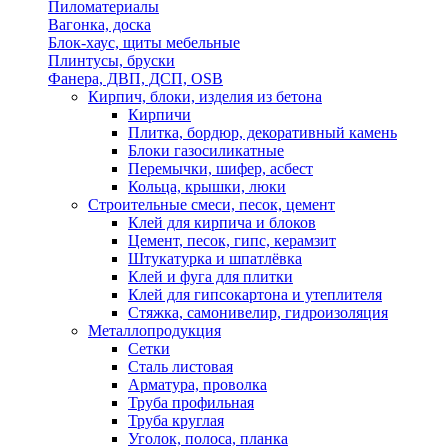
Пиломатериалы
Вагонка, доска
Блок-хаус, щиты мебельные
Плинтусы, бруски
Фанера, ДВП, ДСП, OSB
Кирпич, блоки, изделия из бетона
Кирпичи
Плитка, бордюр, декоративный камень
Блоки газосиликатные
Перемычки, шифер, асбест
Кольца, крышки, люки
Строительные смеси, песок, цемент
Клей для кирпича и блоков
Цемент, песок, гипс, керамзит
Штукатурка и шпатлёвка
Клей и фуга для плитки
Клей для гипсокартона и утеплителя
Стяжка, самонивелир, гидроизоляция
Металлопродукция
Сетки
Сталь листовая
Арматура, проволка
Труба профильная
Труба круглая
Уголок, полоса, планка