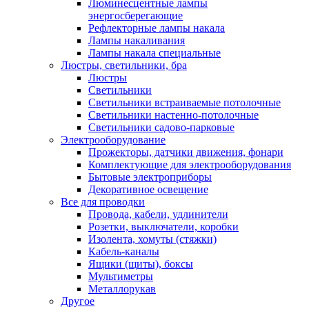
Люминесцентные лампы
энергосберегающие
Рефлекторные лампы накала
Лампы накаливания
Лампы накала специальные
Люстры, светильники, бра
Люстры
Светильники
Светильники встраиваемые потолочные
Светильники настенно-потолочные
Светильники садово-парковые
Электрооборудование
Прожекторы, датчики движения, фонари
Комплектующие для электрооборудования
Бытовые электроприборы
Декоративное освещение
Все для проводки
Провода, кабели, удлинители
Розетки, выключатели, коробки
Изолента, хомуты (стяжки)
Кабель-каналы
Ящики (щиты), боксы
Мультиметры
Металлорукав
Другое