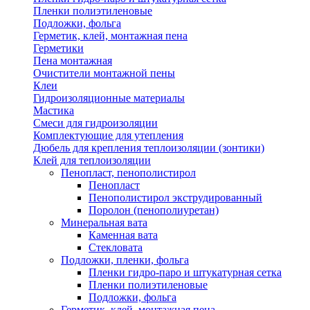
Пленки полиэтиленовые
Подложки, фольга
Герметик, клей, монтажная пена
Герметики
Пена монтажная
Очистители монтажной пены
Клеи
Гидроизоляционные материалы
Мастика
Смеси для гидроизоляции
Комплектующие для утепления
Дюбель для крепления теплоизоляции (зонтики)
Клей для теплоизоляции
Пенопласт, пенополистирол
Пенопласт
Пенополистирол экструдированный
Поролон (пенополиуретан)
Минеральная вата
Каменная вата
Стекловата
Подложки, пленки, фольга
Пленки гидро-паро и штукатурная сетка
Пленки полиэтиленовые
Подложки, фольга
Герметик, клей, монтажная пена