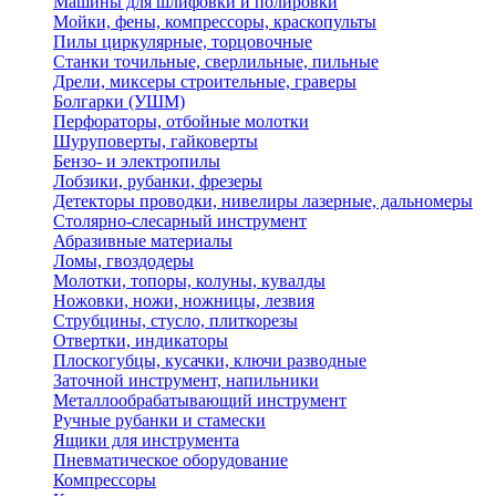
Машины для шлифовки и полировки
Мойки, фены, компрессоры, краскопульты
Пилы циркулярные, торцовочные
Станки точильные, сверлильные, пильные
Дрели, миксеры строительные, граверы
Болгарки (УШМ)
Перфораторы, отбойные молотки
Шуруповерты, гайковерты
Бензо- и электропилы
Лобзики, рубанки, фрезеры
Детекторы проводки, нивелиры лазерные, дальномеры
Столярно-слесарный инструмент
Абразивные материалы
Ломы, гвоздодеры
Молотки, топоры, колуны, кувалды
Ножовки, ножи, ножницы, лезвия
Струбцины, стусло, плиткорезы
Отвертки, индикаторы
Плоскогубцы, кусачки, ключи разводные
Заточной инструмент, напильники
Металлообрабатывающий инструмент
Ручные рубанки и стамески
Ящики для инструмента
Пневматическое оборудование
Компрессоры