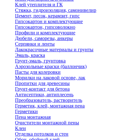
Клей утеплителя и ГК
Стяжка, гидроизоляция, самонивелир
Цемент, песок, керамзит, гипс
Гипсокартон и комплектующие
Гипсокартон, гипсоволокно
Профили и комплектующие
Дюбели, саморезы, анкеры
Серпянки и ленты
Лакокрасочные материалы и грунты
Эмаль, краска
Грунт-эмаль, грунтовка
Аэрозольные краски (баллончик)
Пасты для колеровки
Морилки на лаковой основе, лак
Пропитки для древесины
Грунт-контакт для бетона
Антисептики, антиплесень
Преобразователь, растворитель
Герметик, клей, монтажная пена
Герметики
Пена монтажная
Очистители монтажной пены
Клеи
Отделка потолков и стен
Обои, обойный клей