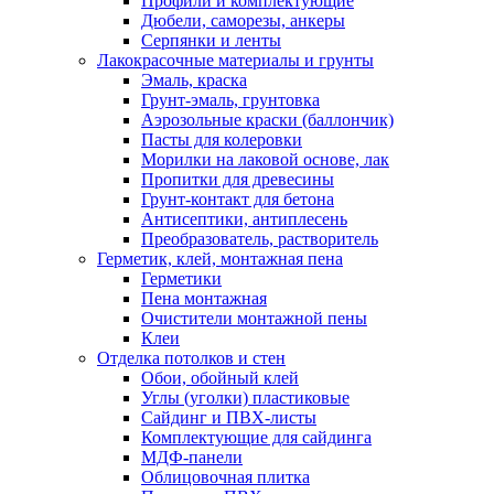
Профили и комплектующие
Дюбели, саморезы, анкеры
Серпянки и ленты
Лакокрасочные материалы и грунты
Эмаль, краска
Грунт-эмаль, грунтовка
Аэрозольные краски (баллончик)
Пасты для колеровки
Морилки на лаковой основе, лак
Пропитки для древесины
Грунт-контакт для бетона
Антисептики, антиплесень
Преобразователь, растворитель
Герметик, клей, монтажная пена
Герметики
Пена монтажная
Очистители монтажной пены
Клеи
Отделка потолков и стен
Обои, обойный клей
Углы (уголки) пластиковые
Сайдинг и ПВХ-листы
Комплектующие для сайдинга
МДФ-панели
Облицовочная плитка