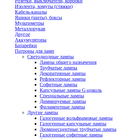
Розетки, выключатели, коробки
Изолента, хомуты (стяжки)
Кабель-каналы
Ящики (щиты), боксы
Мультиметры
Металлорукав
Другое
Аккумуляторы
Батарейки
Патроны для ламп
Светодиодные лампы
Лампы общего назначения
Трубчатые лампы
Декоративные лампы
Рефлекторные лампы
Софитные лампы
Капсульные лампы G-цоколь
Специальные лампы
Диммируемые лампы
Филаментные лампы
Другие лампы
Галогенные вольфрамовые лампы
Галогенные капсульные лампы
Люминесцентные трубчатые лампы
Галогенные софитные лампы