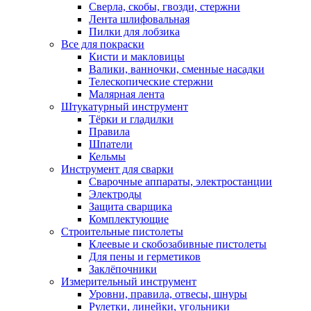
Сверла, скобы, гвозди, стержни
Лента шлифовальная
Пилки для лобзика
Все для покраски
Кисти и макловицы
Валики, ванночки, сменные насадки
Телескопические стержни
Малярная лента
Штукатурный инструмент
Тёрки и гладилки
Правила
Шпатели
Кельмы
Инструмент для сварки
Сварочные аппараты, электростанции
Электроды
Защита сварщика
Комплектующие
Строительные пистолеты
Клеевые и скобозабивные пистолеты
Для пены и герметиков
Заклёпочники
Измерительный инструмент
Уровни, правила, отвесы, шнуры
Рулетки, линейки, угольники