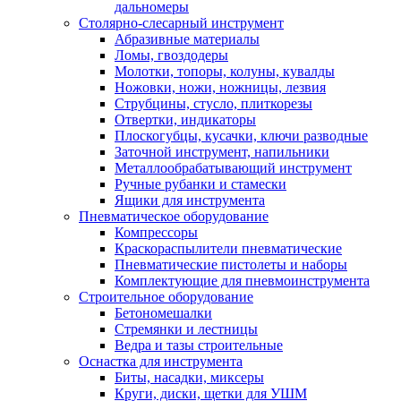
дальномеры
Столярно-слесарный инструмент
Абразивные материалы
Ломы, гвоздодеры
Молотки, топоры, колуны, кувалды
Ножовки, ножи, ножницы, лезвия
Струбцины, стусло, плиткорезы
Отвертки, индикаторы
Плоскогубцы, кусачки, ключи разводные
Заточной инструмент, напильники
Металлообрабатывающий инструмент
Ручные рубанки и стамески
Ящики для инструмента
Пневматическое оборудование
Компрессоры
Краскораспылители пневматические
Пневматические пистолеты и наборы
Комплектующие для пневмоинструмента
Строительное оборудование
Бетономешалки
Стремянки и лестницы
Ведра и тазы строительные
Оснастка для инструмента
Биты, насадки, миксеры
Круги, диски, щетки для УШМ