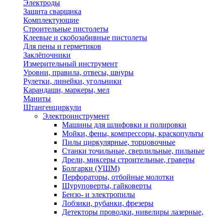
Электроды
Защита сварщика
Комплектующие
Строительные пистолеты
Клеевые и скобозабивные пистолеты
Для пены и герметиков
Заклёпочники
Измерительный инструмент
Уровни, правила, отвесы, шнуры
Рулетки, линейки, угольники
Карандаши, маркеры, мел
Маниты
Штангенциркули
Электроинструмент
Машины для шлифовки и полировки
Мойки, фены, компрессоры, краскопульты
Пилы циркулярные, торцовочные
Станки точильные, сверлильные, пильные
Дрели, миксеры строительные, граверы
Болгарки (УШМ)
Перфораторы, отбойные молотки
Шуруповерты, гайковерты
Бензо- и электропилы
Лобзики, рубанки, фрезеры
Детекторы проводки, нивелиры лазерные,