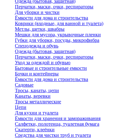
Одежда (бытовая, защитная)
Перчатки, маски, очки, респираторы
Для уборки и чистки
Ёмкости для дома и строительства
Коврики (входные, для ванной и туалета)
Метлы, щетки, швабры
Мешки для мусора, укрывочные пленки
Губки для уборки, посуды, микрофибра
Спецодежда и обувь
Одежда (бытовая, защитная)
Перчатки, маски, очки, респираторы
Уход за одеждой и обувью
Бытовые и строительные емкости
Бочки и контейнеры
Ёмкости для дома и строительства
Садовые
Тросы, канаты, цепи
Канаты, веревки
Тросы металлические
Цепи
Для кухни и туалета
Ёмкости для хранения и замораживания
Салфетки, полотенца, туалетная бумага
Скатерти, клеёнки
Средства для чистки труб и туалета