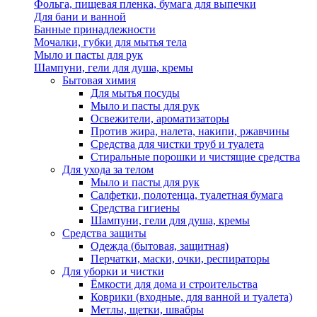
Фольга, пищевая пленка, бумага для выпечки
Для бани и ванной
Банные принадлежности
Мочалки, губки для мытья тела
Мыло и пасты для рук
Шампуни, гели для душа, кремы
Бытовая химия
Для мытья посуды
Мыло и пасты для рук
Освежители, ароматизаторы
Против жира, налета, накипи, ржавчины
Средства для чистки труб и туалета
Стиральные порошки и чистящие средства
Для ухода за телом
Мыло и пасты для рук
Салфетки, полотенца, туалетная бумага
Средства гигиены
Шампуни, гели для душа, кремы
Средства защиты
Одежда (бытовая, защитная)
Перчатки, маски, очки, респираторы
Для уборки и чистки
Ёмкости для дома и строительства
Коврики (входные, для ванной и туалета)
Метлы, щетки, швабры