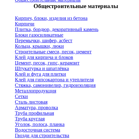
Общестроительные материалы
Кирпич, блоки, изделия из бетона
Кирпичи
Плитка, бордюр, декоративный камень
Блоки газосиликатные
Перемычки, шифер, асбест
Кольца, крышки, люки
Строительные смеси, песок, цемент
Клей для кирпича и блоков
Цемент, песок, гипс, керамзит
Штукатурка и шпатлёвка
Клей и фуга для плитки
Клей для гипсокартона и утеплителя
Стяжка, самонивелир, гидроизоляция
Металлопродукция
Сетки
Сталь листовая
Арматура, проволка
Труба профильная
Труба круглая
Уголок, полоса, планка
Водосточная система
Гвозди для строительства