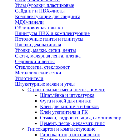
Углы (уголки) пластиковые
Сайдинг и ПВХ-листы
Комплектующие для сайдинга
МДФ-панели
Облицовочная плитка
Плинтусы ПВХ и комплектующие
Потолочные плиты и плинтусы
Пленка декоративная
Уголки, маяки, сетки, ленты
Скотч, малярная лента, пленка
Серпянки и ленты
Стеклосетка, стеклохолст
Металлические сетки
Уплотнители
Штукатурные маяки и углы
Строительные смеси, песок, цемент
Шпатлёвка и штукатурка
Фуга и клей для плитки
Клей для кирпича и блоков
Клей утеплителя и ГК
Стяжка, гидроизоляция, самонивелир
Цемент, песок, керамзит, гипс
Гипсокартон и комплектующие
Гипсокартон, гипсоволокно