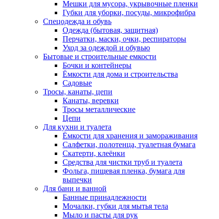
Мешки для мусора, укрывочные пленки
Губки для уборки, посуды, микрофибра
Спецодежда и обувь
Одежда (бытовая, защитная)
Перчатки, маски, очки, респираторы
Уход за одеждой и обувью
Бытовые и строительные емкости
Бочки и контейнеры
Ёмкости для дома и строительства
Садовые
Тросы, канаты, цепи
Канаты, веревки
Тросы металлические
Цепи
Для кухни и туалета
Ёмкости для хранения и замораживания
Салфетки, полотенца, туалетная бумага
Скатерти, клеёнки
Средства для чистки труб и туалета
Фольга, пищевая пленка, бумага для
выпечки
Для бани и ванной
Банные принадлежности
Мочалки, губки для мытья тела
Мыло и пасты для рук