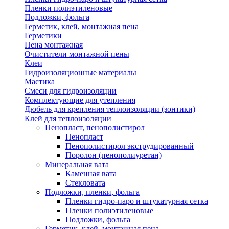
Пленки полиэтиленовые
Подложки, фольга
Герметик, клей, монтажная пена
Герметики
Пена монтажная
Очистители монтажной пены
Клеи
Гидроизоляционные материалы
Мастика
Смеси для гидроизоляции
Комплектующие для утепления
Дюбель для крепления теплоизоляции (зонтики)
Клей для теплоизоляции
Пенопласт, пенополистирол
Пенопласт
Пенополистирол экструдированный
Поролон (пенополиуретан)
Минеральная вата
Каменная вата
Стекловата
Подложки, пленки, фольга
Пленки гидро-паро и штукатурная сетка
Пленки полиэтиленовые
Подложки, фольга
Герметик, клей, монтажная пена