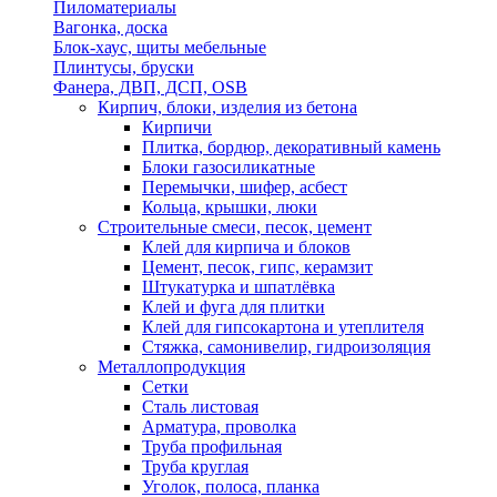
Пиломатериалы
Вагонка, доска
Блок-хаус, щиты мебельные
Плинтусы, бруски
Фанера, ДВП, ДСП, OSB
Кирпич, блоки, изделия из бетона
Кирпичи
Плитка, бордюр, декоративный камень
Блоки газосиликатные
Перемычки, шифер, асбест
Кольца, крышки, люки
Строительные смеси, песок, цемент
Клей для кирпича и блоков
Цемент, песок, гипс, керамзит
Штукатурка и шпатлёвка
Клей и фуга для плитки
Клей для гипсокартона и утеплителя
Стяжка, самонивелир, гидроизоляция
Металлопродукция
Сетки
Сталь листовая
Арматура, проволка
Труба профильная
Труба круглая
Уголок, полоса, планка