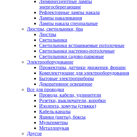
Люминесцентные лампы
энергосберегающие
Рефлекторные лампы накала
Лампы накаливания
Лампы накала специальные
Люстры, светильники, бра
Люстры
Светильники
Светильники встраиваемые потолочные
Светильники настенно-потолочные
Светильники садово-парковые
Электрооборудование
Прожекторы, датчики движения, фонари
Комплектующие для электрооборудования
Бытовые электроприборы
Декоративное освещение
Все для проводки
Провода, кабели, удлинители
Розетки, выключатели, коробки
Изолента, хомуты (стяжки)
Кабель-каналы
Ящики (щиты), боксы
Мультиметры
Металлорукав
Другое