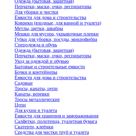
Одежда (бытовая, защитная)
Перчатки, маски, очки, респираторы
Для уборки и чистки
Ёмкости для дома и строительства
Коврики (входные, для ванной и туалета)
Метлы, щетки, швабры
Мешки для мусора, укрывочные пленки
Губки для уборки, посуды, микрофибра
Спецодежда и обувь
Одежда (бытовая, защитная)
Перчатки, маски, очки, респираторы
Уход за одеждой и обувью
Бытовые и строительные емкости
Бочки и контейнеры
Ёмкости для дома и строительства
Садовые
Тросы, канаты, цепи
Канаты, веревки
Тросы металлические
Цепи
Для кухни и туалета
Ёмкости для хранения и замораживания
Салфетки, полотенца, туалетная бумага
Скатерти, клеёнки
Средства для чистки труб и туалета