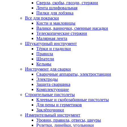
Сверла, скобы, гвозди, стержни
Лента шлифовальная
Пилки для лобзика
Все для покраски
Кисти и макловицы
Валики, ванночки, сменные насадки
Телескопические стержни
Малярная лента
Штукатурный инструмент
Тёрки и гладилки
Правила
Шпатели
Кельмы
Инструмент для сварки
Сварочные аппараты, электростанции
Электроды
Защита сварщика
Комплектующие
Строительные пистолеты
Клеевые и скобозабивные пистолеты
Для пены и герметиков
Заклёпочники
Измерительный инструмент
Уровни, правила, отвесы, шнуры
Рулетки, линейки, угольники