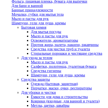
Фольга, пищевая пленка, бумага для выпечки
Для бани и ванной
Банные принадлежности
Мочалки, губки для мытья тела
Мыло и пасты для рук
Шампуни, гели для душа, кремы
Бытовая химия
Для мытья посуды
Мыло и пасты для рук
Освежители, ароматизаторы
Против жира, налета, накипи, ржавчины
Средства для чистки труб и туалета
Стиральные порошки и чистящие средства
Для ухода за телом
Мыло и пасты для рук
Салфетки, полотенца, туалетная бумага
Средства гигиены
Шампуни, гели для душа, кремы
Средства защиты
Одежда (бытовая, защитная)
Перчатки, маски, очки, респираторы
Для уборки и чистки
Ёмкости для дома и строительства
Коврики (входные, для ванной и туалета)
Метлы, щетки, швабры