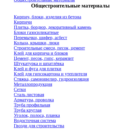
Общестроительные материалы
Кирпич, блоки, изделия из бетона
Кирпичи
Плитка, бордюр, декоративный камень
Блоки газосиликатные
Перемычки, шифер, асбест
Кольца, крышки, люки
Строительные смеси, песок, цемент
Клей для кирпича и блоков
Цемент, песок, гипс, керамзит
Штукатурка и шпатлёвка
Клей и фуга для плитки
Клей для гипсокартона и утеплителя
Стяжка, самонивелир, гидроизоляция
Металлопродукция
Сетки
Сталь листовая
Арматура, проволка
Труба профильная
Труба круглая
Уголок, полоса, планка
Водосточная система
Гвозди для строительства