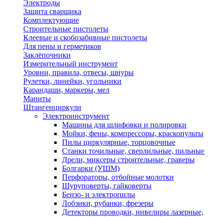
Электроды
Защита сварщика
Комплектующие
Строительные пистолеты
Клеевые и скобозабивные пистолеты
Для пены и герметиков
Заклёпочники
Измерительный инструмент
Уровни, правила, отвесы, шнуры
Рулетки, линейки, угольники
Карандаши, маркеры, мел
Маниты
Штангенциркули
Электроинструмент
Машины для шлифовки и полировки
Мойки, фены, компрессоры, краскопульты
Пилы циркулярные, торцовочные
Станки точильные, сверлильные, пильные
Дрели, миксеры строительные, граверы
Болгарки (УШМ)
Перфораторы, отбойные молотки
Шуруповерты, гайковерты
Бензо- и электропилы
Лобзики, рубанки, фрезеры
Детекторы проводки, нивелиры лазерные,