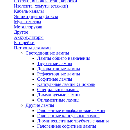
Розетки, выключатели, коробки
Изолента, хомуты (стяжки)
Кабель-каналы
Ящики (щиты), боксы
Мультиметры
Металлорукав
Другое
Аккумуляторы
Батарейки
Патроны для ламп
Светодиодные лампы
Лампы общего назначения
Трубчатые лампы
Декоративные лампы
Рефлекторные лампы
Софитные лампы
Капсульные лампы G-цоколь
Специальные лампы
Диммируемые лампы
Филаментные лампы
Другие лампы
Галогенные вольфрамовые лампы
Галогенные капсульные лампы
Люминесцентные трубчатые лампы
Галогенные софитные лампы