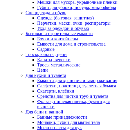
Мешки для мусора, укрывочные пленки
Губки для уборки, посуды, микрофибра
Спецодежда и обувь
Одежда (бытовая, защитная)
Перчатки, маски, очки, респираторы
Уход за одеждой и обувью
Бытовые и строительные емкости
Бочки и контейнеры
Ёмкости для дома и строительства
Садовые
Тросы, канаты, цепи
Канаты, веревки
Тросы металлические
Цепи
Для кухни и туалета
Ёмкости для хранения и замораживания
Салфетки, полотенца, туалетная бумага
Скатерти, клеёнки
Средства для чистки труб и туалета
Фольга, пищевая пленка, бумага для
выпечки
Для бани и ванной
Банные принадлежности
Мочалки, губки для мытья тела
Мыло и пасты для рук