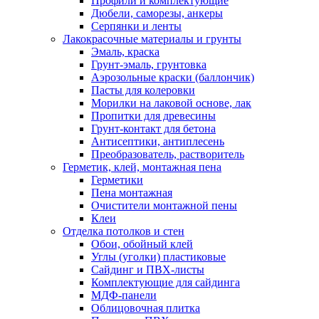
Профили и комплектующие
Дюбели, саморезы, анкеры
Серпянки и ленты
Лакокрасочные материалы и грунты
Эмаль, краска
Грунт-эмаль, грунтовка
Аэрозольные краски (баллончик)
Пасты для колеровки
Морилки на лаковой основе, лак
Пропитки для древесины
Грунт-контакт для бетона
Антисептики, антиплесень
Преобразователь, растворитель
Герметик, клей, монтажная пена
Герметики
Пена монтажная
Очистители монтажной пены
Клеи
Отделка потолков и стен
Обои, обойный клей
Углы (уголки) пластиковые
Сайдинг и ПВХ-листы
Комплектующие для сайдинга
МДФ-панели
Облицовочная плитка