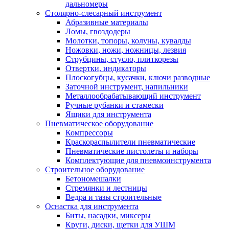
дальномеры
Столярно-слесарный инструмент
Абразивные материалы
Ломы, гвоздодеры
Молотки, топоры, колуны, кувалды
Ножовки, ножи, ножницы, лезвия
Струбцины, стусло, плиткорезы
Отвертки, индикаторы
Плоскогубцы, кусачки, ключи разводные
Заточной инструмент, напильники
Металлообрабатывающий инструмент
Ручные рубанки и стамески
Ящики для инструмента
Пневматическое оборудование
Компрессоры
Краскораспылители пневматические
Пневматические пистолеты и наборы
Комплектующие для пневмоинструмента
Строительное оборудование
Бетономешалки
Стремянки и лестницы
Ведра и тазы строительные
Оснастка для инструмента
Биты, насадки, миксеры
Круги, диски, щетки для УШМ