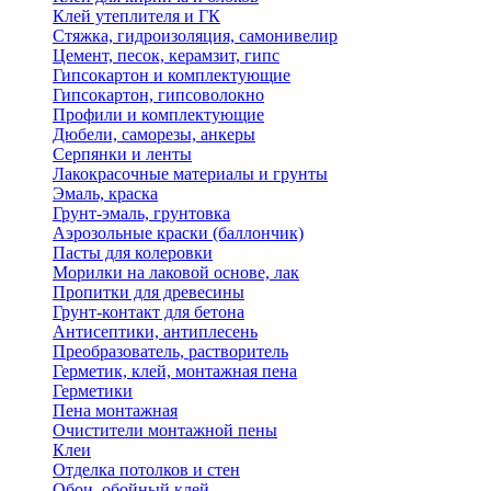
Клей утеплителя и ГК
Стяжка, гидроизоляция, самонивелир
Цемент, песок, керамзит, гипс
Гипсокартон и комплектующие
Гипсокартон, гипсоволокно
Профили и комплектующие
Дюбели, саморезы, анкеры
Серпянки и ленты
Лакокрасочные материалы и грунты
Эмаль, краска
Грунт-эмаль, грунтовка
Аэрозольные краски (баллончик)
Пасты для колеровки
Морилки на лаковой основе, лак
Пропитки для древесины
Грунт-контакт для бетона
Антисептики, антиплесень
Преобразователь, растворитель
Герметик, клей, монтажная пена
Герметики
Пена монтажная
Очистители монтажной пены
Клеи
Отделка потолков и стен
Обои, обойный клей