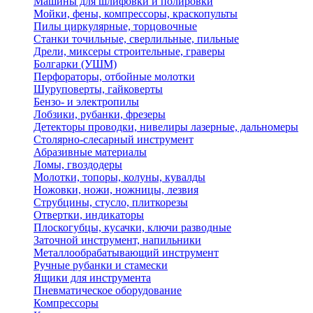
Машины для шлифовки и полировки
Мойки, фены, компрессоры, краскопульты
Пилы циркулярные, торцовочные
Станки точильные, сверлильные, пильные
Дрели, миксеры строительные, граверы
Болгарки (УШМ)
Перфораторы, отбойные молотки
Шуруповерты, гайковерты
Бензо- и электропилы
Лобзики, рубанки, фрезеры
Детекторы проводки, нивелиры лазерные, дальномеры
Столярно-слесарный инструмент
Абразивные материалы
Ломы, гвоздодеры
Молотки, топоры, колуны, кувалды
Ножовки, ножи, ножницы, лезвия
Струбцины, стусло, плиткорезы
Отвертки, индикаторы
Плоскогубцы, кусачки, ключи разводные
Заточной инструмент, напильники
Металлообрабатывающий инструмент
Ручные рубанки и стамески
Ящики для инструмента
Пневматическое оборудование
Компрессоры