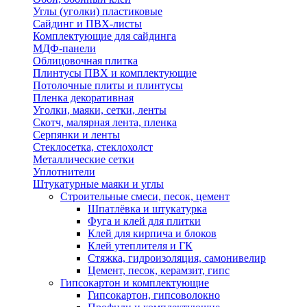
Углы (уголки) пластиковые
Сайдинг и ПВХ-листы
Комплектующие для сайдинга
МДФ-панели
Облицовочная плитка
Плинтусы ПВХ и комплектующие
Потолочные плиты и плинтусы
Пленка декоративная
Уголки, маяки, сетки, ленты
Скотч, малярная лента, пленка
Серпянки и ленты
Стеклосетка, стеклохолст
Металлические сетки
Уплотнители
Штукатурные маяки и углы
Строительные смеси, песок, цемент
Шпатлёвка и штукатурка
Фуга и клей для плитки
Клей для кирпича и блоков
Клей утеплителя и ГК
Стяжка, гидроизоляция, самонивелир
Цемент, песок, керамзит, гипс
Гипсокартон и комплектующие
Гипсокартон, гипсоволокно