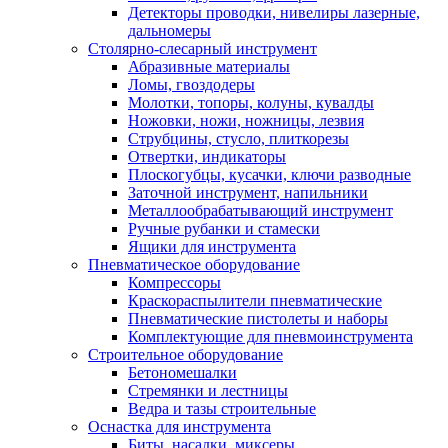
Детекторы проводки, нивелиры лазерные,
дальномеры
Столярно-слесарный инструмент
Абразивные материалы
Ломы, гвоздодеры
Молотки, топоры, колуны, кувалды
Ножовки, ножи, ножницы, лезвия
Струбцины, стусло, плиткорезы
Отвертки, индикаторы
Плоскогубцы, кусачки, ключи разводные
Заточной инструмент, напильники
Металлообрабатывающий инструмент
Ручные рубанки и стамески
Ящики для инструмента
Пневматическое оборудование
Компрессоры
Краскораспылители пневматические
Пневматические пистолеты и наборы
Комплектующие для пневмоинструмента
Строительное оборудование
Бетономешалки
Стремянки и лестницы
Ведра и тазы строительные
Оснастка для инструмента
Биты, насадки, миксеры