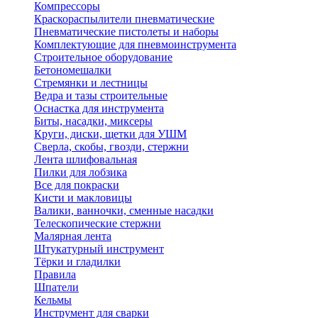
Компрессоры
Краскораспылители пневматические
Пневматические пистолеты и наборы
Комплектующие для пневмоинструмента
Строительное оборудование
Бетономешалки
Стремянки и лестницы
Ведра и тазы строительные
Оснастка для инструмента
Биты, насадки, миксеры
Круги, диски, щетки для УШМ
Сверла, скобы, гвозди, стержни
Лента шлифовальная
Пилки для лобзика
Все для покраски
Кисти и макловицы
Валики, ванночки, сменные насадки
Телескопические стержни
Малярная лента
Штукатурный инструмент
Тёрки и гладилки
Правила
Шпатели
Кельмы
Инструмент для сварки