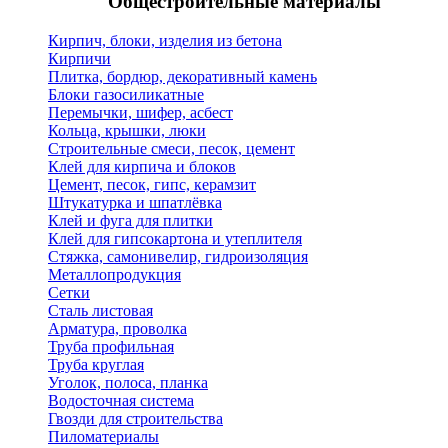
Общестроительные материалы
Кирпич, блоки, изделия из бетона
Кирпичи
Плитка, бордюр, декоративный камень
Блоки газосиликатные
Перемычки, шифер, асбест
Кольца, крышки, люки
Строительные смеси, песок, цемент
Клей для кирпича и блоков
Цемент, песок, гипс, керамзит
Штукатурка и шпатлёвка
Клей и фуга для плитки
Клей для гипсокартона и утеплителя
Стяжка, самонивелир, гидроизоляция
Металлопродукция
Сетки
Сталь листовая
Арматура, проволка
Труба профильная
Труба круглая
Уголок, полоса, планка
Водосточная система
Гвозди для строительства
Пиломатериалы