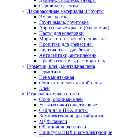
Дюбели, саморезы, анкеры
Серпянки и ленты
Лакокрасочные материалы и грунты
Эмаль, краска
Грунт-эмаль, грунтовка
Аэрозольные краски (баллончик)
Пасты для колеровки
Морилки на лаковой основе, лак
Пропитки для древесины
Грунт-контакт для бетона
Антисептики, антиплесень
Преобразователь, растворитель
Герметик, клей, монтажная пена
Герметики
Пена монтажная
Очистители монтажной пены
Клеи
Отделка потолков и стен
Обои, обойный клей
Углы (уголки) пластиковые
Сайдинг и ПВХ-листы
Комплектующие для сайдинга
МДФ-панели
Облицовочная плитка
Плинтусы ПВХ и комплектующие