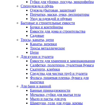
Губки для уборки, посуды, микрофибра
Спецодежда и обувь
Одежда (бытовая, защитная)
Перчатки, маски, очки, респираторы
Уход за одеждой и обувью
Бытовые и строительные емкости
Бочки и контейнеры
Ёмкости для дома и строительства
Садовые
Тросы, канаты, цепи
Канаты, веревки
Тросы металлические
Цепи
Для кухни и туалета
Ёмкости для хранения и замораживания
Салфетки, полотенца, туалетная бумага
Скатерти, клеёнки
Средства для чистки труб и туалета
Фольга, пищевая пленка, бумага для
выпечки
Для бани и ванной
Банные принадлежности
Мочалки, губки для мытья тела
Мыло и пасты для рук
Шампуни, гели для душа, кремы