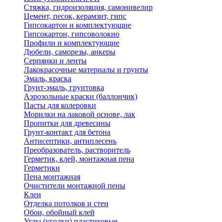
Стяжка, гидроизоляция, самонивелир
Цемент, песок, керамзит, гипс
Гипсокартон и комплектующие
Гипсокартон, гипсоволокно
Профили и комплектующие
Дюбели, саморезы, анкеры
Серпянки и ленты
Лакокрасочные материалы и грунты
Эмаль, краска
Грунт-эмаль, грунтовка
Аэрозольные краски (баллончик)
Пасты для колеровки
Морилки на лаковой основе, лак
Пропитки для древесины
Грунт-контакт для бетона
Антисептики, антиплесень
Преобразователь, растворитель
Герметик, клей, монтажная пена
Герметики
Пена монтажная
Очистители монтажной пены
Клеи
Отделка потолков и стен
Обои, обойный клей
Углы (уголки) пластиковые