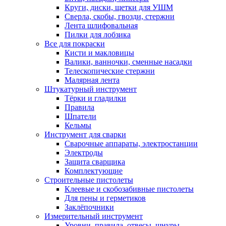
Круги, диски, щетки для УШМ
Сверла, скобы, гвозди, стержни
Лента шлифовальная
Пилки для лобзика
Все для покраски
Кисти и макловицы
Валики, ванночки, сменные насадки
Телескопические стержни
Малярная лента
Штукатурный инструмент
Тёрки и гладилки
Правила
Шпатели
Кельмы
Инструмент для сварки
Сварочные аппараты, электростанции
Электроды
Защита сварщика
Комплектующие
Строительные пистолеты
Клеевые и скобозабивные пистолеты
Для пены и герметиков
Заклёпочники
Измерительный инструмент
Уровни, правила, отвесы, шнуры