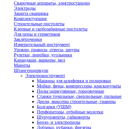
Сварочные аппараты, электростанции
Электроды
Защита сварщика
Комплектующие
Строительные пистолеты
Клеевые и скобозабивные пистолеты
Для пены и герметиков
Заклёпочники
Измерительный инструмент
Уровни, правила, отвесы, шнуры
Рулетки, линейки, угольники
Карандаши, маркеры, мел
Маниты
Штангенциркули
Электроинструмент
Машины для шлифовки и полировки
Мойки, фены, компрессоры, краскопульты
Пилы циркулярные, торцовочные
Станки точильные, сверлильные, пильные
Дрели, миксеры строительные, граверы
Болгарки (УШМ)
Перфораторы, отбойные молотки
Шуруповерты, гайковерты
Бензо- и электропилы
Лобзики, рубанки, фрезеры