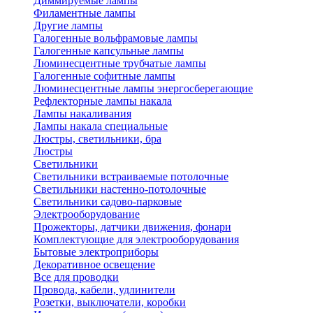
Диммируемые лампы
Филаментные лампы
Другие лампы
Галогенные вольфрамовые лампы
Галогенные капсульные лампы
Люминесцентные трубчатые лампы
Галогенные софитные лампы
Люминесцентные лампы энергосберегающие
Рефлекторные лампы накала
Лампы накаливания
Лампы накала специальные
Люстры, светильники, бра
Люстры
Светильники
Светильники встраиваемые потолочные
Светильники настенно-потолочные
Светильники садово-парковые
Электрооборудование
Прожекторы, датчики движения, фонари
Комплектующие для электрооборудования
Бытовые электроприборы
Декоративное освещение
Все для проводки
Провода, кабели, удлинители
Розетки, выключатели, коробки