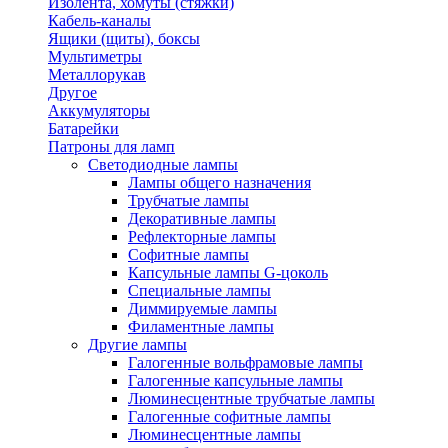
Изолента, хомуты (стяжки)
Кабель-каналы
Ящики (щиты), боксы
Мультиметры
Металлорукав
Другое
Аккумуляторы
Батарейки
Патроны для ламп
Светодиодные лампы
Лампы общего назначения
Трубчатые лампы
Декоративные лампы
Рефлекторные лампы
Софитные лампы
Капсульные лампы G-цоколь
Специальные лампы
Диммируемые лампы
Филаментные лампы
Другие лампы
Галогенные вольфрамовые лампы
Галогенные капсульные лампы
Люминесцентные трубчатые лампы
Галогенные софитные лампы
Люминесцентные лампы