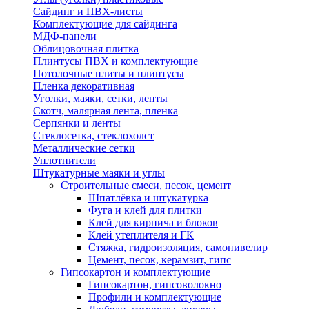
Сайдинг и ПВХ-листы
Комплектующие для сайдинга
МДФ-панели
Облицовочная плитка
Плинтусы ПВХ и комплектующие
Потолочные плиты и плинтусы
Пленка декоративная
Уголки, маяки, сетки, ленты
Скотч, малярная лента, пленка
Серпянки и ленты
Стеклосетка, стеклохолст
Металлические сетки
Уплотнители
Штукатурные маяки и углы
Строительные смеси, песок, цемент
Шпатлёвка и штукатурка
Фуга и клей для плитки
Клей для кирпича и блоков
Клей утеплителя и ГК
Стяжка, гидроизоляция, самонивелир
Цемент, песок, керамзит, гипс
Гипсокартон и комплектующие
Гипсокартон, гипсоволокно
Профили и комплектующие