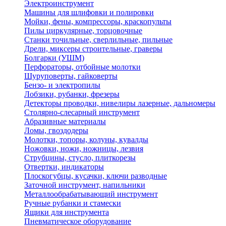
Электроинструмент
Машины для шлифовки и полировки
Мойки, фены, компрессоры, краскопульты
Пилы циркулярные, торцовочные
Станки точильные, сверлильные, пильные
Дрели, миксеры строительные, граверы
Болгарки (УШМ)
Перфораторы, отбойные молотки
Шуруповерты, гайковерты
Бензо- и электропилы
Лобзики, рубанки, фрезеры
Детекторы проводки, нивелиры лазерные, дальномеры
Столярно-слесарный инструмент
Абразивные материалы
Ломы, гвоздодеры
Молотки, топоры, колуны, кувалды
Ножовки, ножи, ножницы, лезвия
Струбцины, стусло, плиткорезы
Отвертки, индикаторы
Плоскогубцы, кусачки, ключи разводные
Заточной инструмент, напильники
Металлообрабатывающий инструмент
Ручные рубанки и стамески
Ящики для инструмента
Пневматическое оборудование