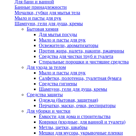
Для бани и ванной
Банные принадлежности
Мочалки, губки для мытья тела
Мыло и пасты для рук
Шампуни, гели для душа, кремы
Бытовая химия
Для мытья посуды
Мыло и пасты для рук
Освежители, ароматизаторы
Против жира, налета, накипи, ржавчины
Средства для чистки труб и туалета
Стиральные порошки и чистящие средства
Для ухода за телом
Мыло и пасты для рук
Салфетки, полотенца, туалетная бумага
Средства гигиены
Шампуни, гели для душа, кремы
Средства защиты
Одежда (бытовая, защитная)
Перчатки, маски, очки, респираторы
Для уборки и чистки
Ёмкости для дома и строительства
Коврики (входные, для ванной и туалета)
Метлы, щетки, швабры
Мешки для мусора, укрывочные пленки