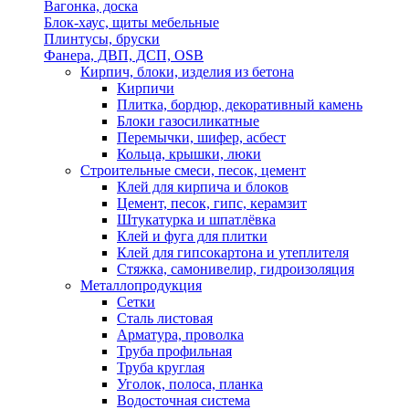
Вагонка, доска
Блок-хаус, щиты мебельные
Плинтусы, бруски
Фанера, ДВП, ДСП, OSB
Кирпич, блоки, изделия из бетона
Кирпичи
Плитка, бордюр, декоративный камень
Блоки газосиликатные
Перемычки, шифер, асбест
Кольца, крышки, люки
Строительные смеси, песок, цемент
Клей для кирпича и блоков
Цемент, песок, гипс, керамзит
Штукатурка и шпатлёвка
Клей и фуга для плитки
Клей для гипсокартона и утеплителя
Стяжка, самонивелир, гидроизоляция
Металлопродукция
Сетки
Сталь листовая
Арматура, проволка
Труба профильная
Труба круглая
Уголок, полоса, планка
Водосточная система