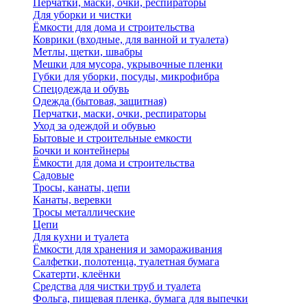
Перчатки, маски, очки, респираторы
Для уборки и чистки
Ёмкости для дома и строительства
Коврики (входные, для ванной и туалета)
Метлы, щетки, швабры
Мешки для мусора, укрывочные пленки
Губки для уборки, посуды, микрофибра
Спецодежда и обувь
Одежда (бытовая, защитная)
Перчатки, маски, очки, респираторы
Уход за одеждой и обувью
Бытовые и строительные емкости
Бочки и контейнеры
Ёмкости для дома и строительства
Садовые
Тросы, канаты, цепи
Канаты, веревки
Тросы металлические
Цепи
Для кухни и туалета
Ёмкости для хранения и замораживания
Салфетки, полотенца, туалетная бумага
Скатерти, клеёнки
Средства для чистки труб и туалета
Фольга, пищевая пленка, бумага для выпечки