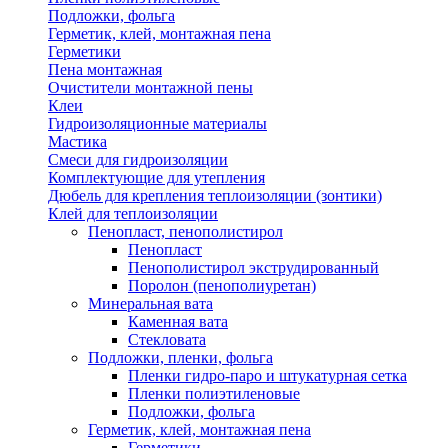
Подложки, фольга
Герметик, клей, монтажная пена
Герметики
Пена монтажная
Очистители монтажной пены
Клеи
Гидроизоляционные материалы
Мастика
Смеси для гидроизоляции
Комплектующие для утепления
Дюбель для крепления теплоизоляции (зонтики)
Клей для теплоизоляции
Пенопласт, пенополистирол
Пенопласт
Пенополистирол экструдированный
Поролон (пенополиуретан)
Минеральная вата
Каменная вата
Стекловата
Подложки, пленки, фольга
Пленки гидро-паро и штукатурная сетка
Пленки полиэтиленовые
Подложки, фольга
Герметик, клей, монтажная пена
Герметики