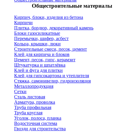
Общестроительные материалы
Кирпич, блоки, изделия из бетона
Кирпичи
Плитка, бордюр, декоративный камень
Блоки газосиликатные
Перемычки, шифер, асбест
Кольца, крышки, люки
Строительные смеси, песок, цемент
Клей для кирпича и блоков
Цемент, песок, гипс, керамзит
Штукатурка и шпатлёвка
Клей и фуга для плитки
Клей для гипсокартона и утеплителя
Стяжка, самонивелир, гидроизоляция
Металлопродукция
Сетки
Сталь листовая
Арматура, проволка
Труба профильная
Труба круглая
Уголок, полоса, планка
Водосточная система
Гвозди для строительства