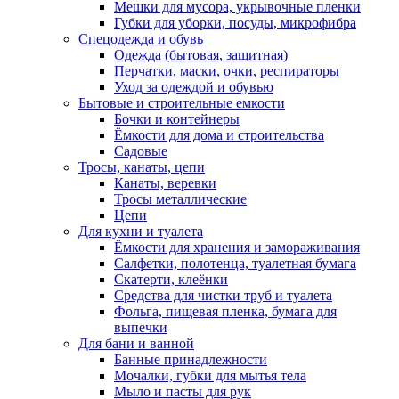
Мешки для мусора, укрывочные пленки
Губки для уборки, посуды, микрофибра
Спецодежда и обувь
Одежда (бытовая, защитная)
Перчатки, маски, очки, респираторы
Уход за одеждой и обувью
Бытовые и строительные емкости
Бочки и контейнеры
Ёмкости для дома и строительства
Садовые
Тросы, канаты, цепи
Канаты, веревки
Тросы металлические
Цепи
Для кухни и туалета
Ёмкости для хранения и замораживания
Салфетки, полотенца, туалетная бумага
Скатерти, клеёнки
Средства для чистки труб и туалета
Фольга, пищевая пленка, бумага для
выпечки
Для бани и ванной
Банные принадлежности
Мочалки, губки для мытья тела
Мыло и пасты для рук