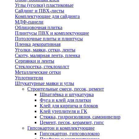
Углы (уголки) пластиковые
Сайдинг и ПВХ-листы
Комплектующие для сайдинга
МДФ-панели
Облицовочная плитка
Плинтусы ПВХ и комплектующие
Потолочные плиты и плинтусы
Пленка декоративная
Уголки, маяки, сетки, ленты
Скотч, малярная лента, пленка
Серпянки и ленты
Стеклосетка, стеклохолст
Металлические сетки
Уплотнители
Штукатурные маяки и углы
Строительные смеси, песок, цемент
Шпатлёвка и штукатурка
Фуга и клей для плитки
Клей для кирпича и блоков
Клей утеплителя и ГК
Стяжка, гидроизоляция, самонивелир
Цемент, песок, керамзит, гипс
Гипсокартон и комплектующие
Гипсокартон, гипсоволокно