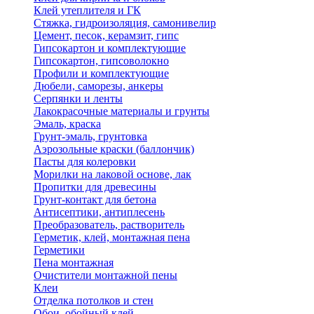
Клей утеплителя и ГК
Стяжка, гидроизоляция, самонивелир
Цемент, песок, керамзит, гипс
Гипсокартон и комплектующие
Гипсокартон, гипсоволокно
Профили и комплектующие
Дюбели, саморезы, анкеры
Серпянки и ленты
Лакокрасочные материалы и грунты
Эмаль, краска
Грунт-эмаль, грунтовка
Аэрозольные краски (баллончик)
Пасты для колеровки
Морилки на лаковой основе, лак
Пропитки для древесины
Грунт-контакт для бетона
Антисептики, антиплесень
Преобразователь, растворитель
Герметик, клей, монтажная пена
Герметики
Пена монтажная
Очистители монтажной пены
Клеи
Отделка потолков и стен
Обои, обойный клей