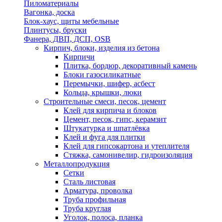
Пиломатериалы
Вагонка, доска
Блок-хаус, щиты мебельные
Плинтусы, бруски
Фанера, ДВП, ДСП, OSB
Кирпич, блоки, изделия из бетона
Кирпичи
Плитка, бордюр, декоративный камень
Блоки газосиликатные
Перемычки, шифер, асбест
Кольца, крышки, люки
Строительные смеси, песок, цемент
Клей для кирпича и блоков
Цемент, песок, гипс, керамзит
Штукатурка и шпатлёвка
Клей и фуга для плитки
Клей для гипсокартона и утеплителя
Стяжка, самонивелир, гидроизоляция
Металлопродукция
Сетки
Сталь листовая
Арматура, проволка
Труба профильная
Труба круглая
Уголок, полоса, планка