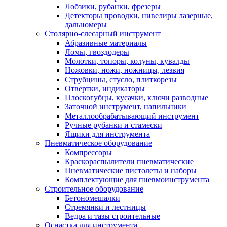
Лобзики, рубанки, фрезеры
Детекторы проводки, нивелиры лазерные,
дальномеры
Столярно-слесарный инструмент
Абразивные материалы
Ломы, гвоздодеры
Молотки, топоры, колуны, кувалды
Ножовки, ножи, ножницы, лезвия
Струбцины, стусло, плиткорезы
Отвертки, индикаторы
Плоскогубцы, кусачки, ключи разводные
Заточной инструмент, напильники
Металлообрабатывающий инструмент
Ручные рубанки и стамески
Ящики для инструмента
Пневматическое оборудование
Компрессоры
Краскораспылители пневматические
Пневматические пистолеты и наборы
Комплектующие для пневмоинструмента
Строительное оборудование
Бетономешалки
Стремянки и лестницы
Ведра и тазы строительные
Оснастка для инструмента