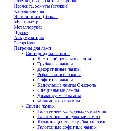
Розетки, выключатели, коробки
Изолента, хомуты (стяжки)
Кабель-каналы
Ящики (щиты), боксы
Мультиметры
Металлорукав
Другое
Аккумуляторы
Батарейки
Патроны для ламп
Светодиодные лампы
Лампы общего назначения
Трубчатые лампы
Декоративные лампы
Рефлекторные лампы
Софитные лампы
Капсульные лампы G-цоколь
Специальные лампы
Диммируемые лампы
Филаментные лампы
Другие лампы
Галогенные вольфрамовые лампы
Галогенные капсульные лампы
Люминесцентные трубчатые лампы
Галогенные софитные лампы