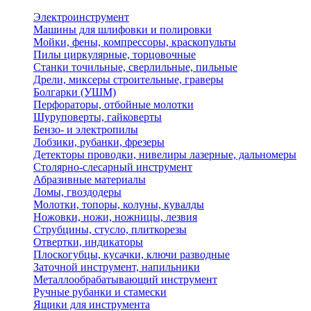
Электроинструмент
Машины для шлифовки и полировки
Мойки, фены, компрессоры, краскопульты
Пилы циркулярные, торцовочные
Станки точильные, сверлильные, пильные
Дрели, миксеры строительные, граверы
Болгарки (УШМ)
Перфораторы, отбойные молотки
Шуруповерты, гайковерты
Бензо- и электропилы
Лобзики, рубанки, фрезеры
Детекторы проводки, нивелиры лазерные, дальномеры
Столярно-слесарный инструмент
Абразивные материалы
Ломы, гвоздодеры
Молотки, топоры, колуны, кувалды
Ножовки, ножи, ножницы, лезвия
Струбцины, стусло, плиткорезы
Отвертки, индикаторы
Плоскогубцы, кусачки, ключи разводные
Заточной инструмент, напильники
Металлообрабатывающий инструмент
Ручные рубанки и стамески
Ящики для инструмента