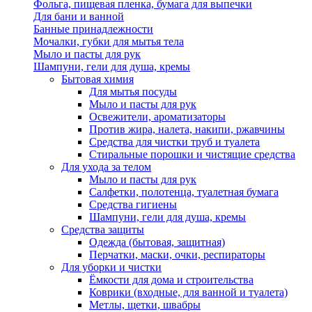
Фольга, пищевая пленка, бумага для выпечки
Для бани и ванной
Банные принадлежности
Мочалки, губки для мытья тела
Мыло и пасты для рук
Шампуни, гели для душа, кремы
Бытовая химия
Для мытья посуды
Мыло и пасты для рук
Освежители, ароматизаторы
Против жира, налета, накипи, ржавчины
Средства для чистки труб и туалета
Стиральные порошки и чистящие средства
Для ухода за телом
Мыло и пасты для рук
Салфетки, полотенца, туалетная бумага
Средства гигиены
Шампуни, гели для душа, кремы
Средства защиты
Одежда (бытовая, защитная)
Перчатки, маски, очки, респираторы
Для уборки и чистки
Ёмкости для дома и строительства
Коврики (входные, для ванной и туалета)
Метлы, щетки, швабры