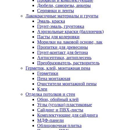
Профили и комплектующие
Дюбели, саморезы, анкеры
Серпянки и ленты
Лакокрасочные материалы и грунты
Эмаль, краска
Грунт-эмаль, грунтовка
Аэрозольные краски (баллончик)
Пасты для колеровки
Морилки на лаковой основе, лак
Пропитки для древесины
Грунт-контакт для бетона
Антисептики, антиплесень
Преобразователь, растворитель
Герметик, клей, монтажная пена
Герметики
Пена монтажная
Очистители монтажной пены
Клеи
Отделка потолков и стен
Обои, обойный клей
Углы (уголки) пластиковые
Сайдинг и ПВХ-листы
Комплектующие для сайдинга
МДФ-панели
Облицовочная плитка