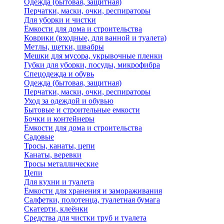
Одежда (бытовая, защитная)
Перчатки, маски, очки, респираторы
Для уборки и чистки
Ёмкости для дома и строительства
Коврики (входные, для ванной и туалета)
Метлы, щетки, швабры
Мешки для мусора, укрывочные пленки
Губки для уборки, посуды, микрофибра
Спецодежда и обувь
Одежда (бытовая, защитная)
Перчатки, маски, очки, респираторы
Уход за одеждой и обувью
Бытовые и строительные емкости
Бочки и контейнеры
Ёмкости для дома и строительства
Садовые
Тросы, канаты, цепи
Канаты, веревки
Тросы металлические
Цепи
Для кухни и туалета
Ёмкости для хранения и замораживания
Салфетки, полотенца, туалетная бумага
Скатерти, клеёнки
Средства для чистки труб и туалета