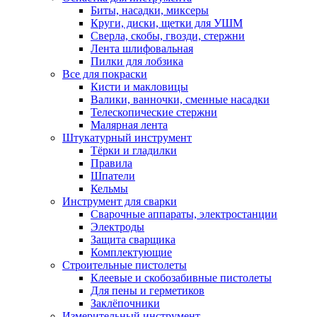
Биты, насадки, миксеры
Круги, диски, щетки для УШМ
Сверла, скобы, гвозди, стержни
Лента шлифовальная
Пилки для лобзика
Все для покраски
Кисти и макловицы
Валики, ванночки, сменные насадки
Телескопические стержни
Малярная лента
Штукатурный инструмент
Тёрки и гладилки
Правила
Шпатели
Кельмы
Инструмент для сварки
Сварочные аппараты, электростанции
Электроды
Защита сварщика
Комплектующие
Строительные пистолеты
Клеевые и скобозабивные пистолеты
Для пены и герметиков
Заклёпочники
Измерительный инструмент