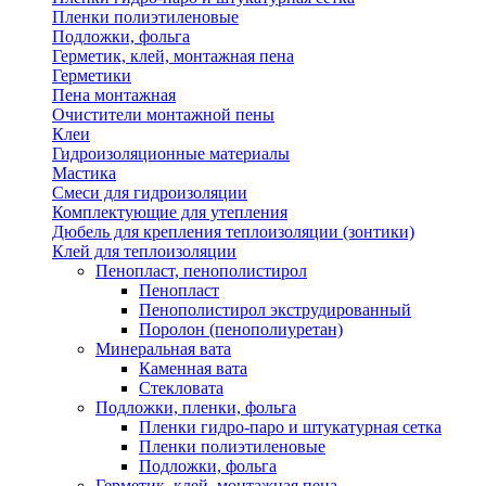
Пленки полиэтиленовые
Подложки, фольга
Герметик, клей, монтажная пена
Герметики
Пена монтажная
Очистители монтажной пены
Клеи
Гидроизоляционные материалы
Мастика
Смеси для гидроизоляции
Комплектующие для утепления
Дюбель для крепления теплоизоляции (зонтики)
Клей для теплоизоляции
Пенопласт, пенополистирол
Пенопласт
Пенополистирол экструдированный
Поролон (пенополиуретан)
Минеральная вата
Каменная вата
Стекловата
Подложки, пленки, фольга
Пленки гидро-паро и штукатурная сетка
Пленки полиэтиленовые
Подложки, фольга
Герметик, клей, монтажная пена