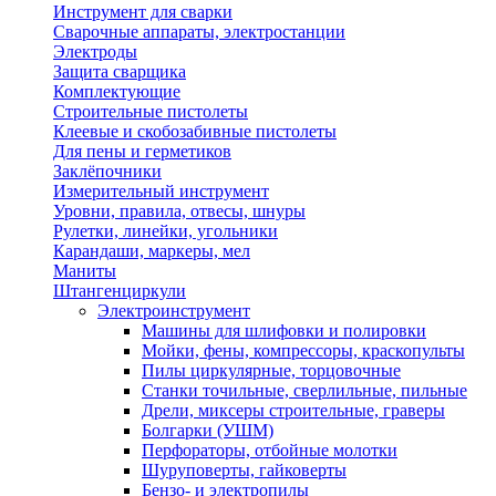
Инструмент для сварки
Сварочные аппараты, электростанции
Электроды
Защита сварщика
Комплектующие
Строительные пистолеты
Клеевые и скобозабивные пистолеты
Для пены и герметиков
Заклёпочники
Измерительный инструмент
Уровни, правила, отвесы, шнуры
Рулетки, линейки, угольники
Карандаши, маркеры, мел
Маниты
Штангенциркули
Электроинструмент
Машины для шлифовки и полировки
Мойки, фены, компрессоры, краскопульты
Пилы циркулярные, торцовочные
Станки точильные, сверлильные, пильные
Дрели, миксеры строительные, граверы
Болгарки (УШМ)
Перфораторы, отбойные молотки
Шуруповерты, гайковерты
Бензо- и электропилы