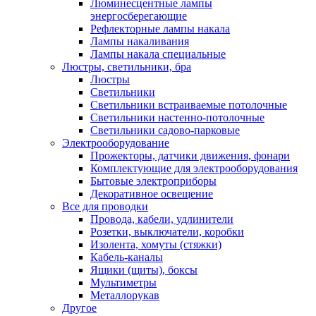
Люминесцентные лампы
энергосберегающие
Рефлекторные лампы накала
Лампы накаливания
Лампы накала специальные
Люстры, светильники, бра
Люстры
Светильники
Светильники встраиваемые потолочные
Светильники настенно-потолочные
Светильники садово-парковые
Электрооборудование
Прожекторы, датчики движения, фонари
Комплектующие для электрооборудования
Бытовые электроприборы
Декоративное освещение
Все для проводки
Провода, кабели, удлинители
Розетки, выключатели, коробки
Изолента, хомуты (стяжки)
Кабель-каналы
Ящики (щиты), боксы
Мультиметры
Металлорукав
Другое