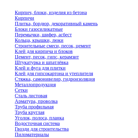
Кирпич, блоки, изделия из бетона
Кирпичи
Плитка, бордюр, декоративный камень
Блоки газосиликатные
Перемычки, шифер, асбест
Кольца, крышки, люки
Строительные смеси, песок, цемент
Клей для кирпича и блоков
Цемент, песок, гипс, керамзит
Штукатурка и шпатлёвка
Клей и фуга для плитки
Клей для гипсокартона и утеплителя
Стяжка, самонивелир, гидроизоляция
Металлопродукция
Сетки
Сталь листовая
Арматура, проволка
Труба профильная
Труба круглая
Уголок, полоса, планка
Водосточная система
Гвозди для строительства
Пиломатериалы