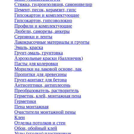
Стяжка, гидроизоляция, самонивелир
Цемент, песок, керамзит, гипс
Гипсокартон и комплектующие
Гипсокартон, гипсоволокно
Профили и комплектующие
Дюбели, саморезы, анкеры
Серпянки и ленты
Лакокрасочные материалы и грунты
Эмаль, краска
Грунт-эмаль, грунтовка
Аэрозольные краски (баллончик)
Пасты для колеровки
Морилки на лаковой основе, лак
Пропитки для древесины
Грунт-контакт для бетона
Антисептики, антиплесень
Преобразователь, растворитель
Герметик, клей, монтажная пена
Герметики
Пена монтажная
Очистители монтажной пены
Клеи
Отделка потолков и стен
Обои, обойный клей
Углы (уголки) пластиковые