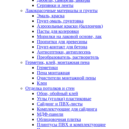
Дюбели, саморезы, анкеры
Серпянки и ленты
Лакокрасочные материалы и грунты
Эмаль, краска
Грунт-эмаль, грунтовка
Аэрозольные краски (баллончик)
Пасты для колеровки
Морилки на лаковой основе, лак
Пропитки для древесины
Грунт-контакт для бетона
Антисептики, антиплесень
Преобразователь, растворитель
Герметик, клей, монтажная пена
Герметики
Пена монтажная
Очистители монтажной пены
Клеи
Отделка потолков и стен
Обои, обойный клей
Углы (уголки) пластиковые
Сайдинг и ПВХ-листы
Комплектующие для сайдинга
МДФ-панели
Облицовочная плитка
Плинтусы ПВХ и комплектующие