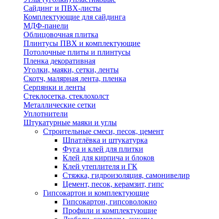
Сайдинг и ПВХ-листы
Комплектующие для сайдинга
МДФ-панели
Облицовочная плитка
Плинтусы ПВХ и комплектующие
Потолочные плиты и плинтусы
Пленка декоративная
Уголки, маяки, сетки, ленты
Скотч, малярная лента, пленка
Серпянки и ленты
Стеклосетка, стеклохолст
Металлические сетки
Уплотнители
Штукатурные маяки и углы
Строительные смеси, песок, цемент
Шпатлёвка и штукатурка
Фуга и клей для плитки
Клей для кирпича и блоков
Клей утеплителя и ГК
Стяжка, гидроизоляция, самонивелир
Цемент, песок, керамзит, гипс
Гипсокартон и комплектующие
Гипсокартон, гипсоволокно
Профили и комплектующие