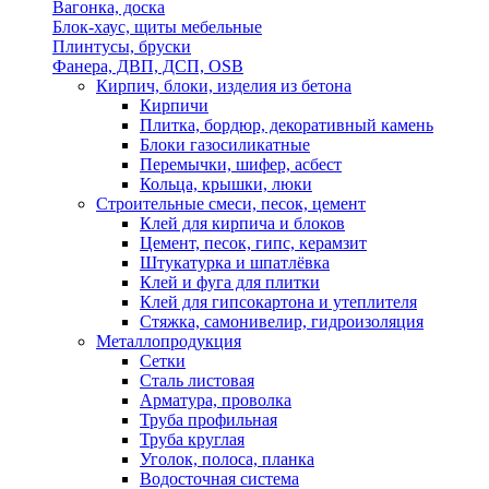
Вагонка, доска
Блок-хаус, щиты мебельные
Плинтусы, бруски
Фанера, ДВП, ДСП, OSB
Кирпич, блоки, изделия из бетона
Кирпичи
Плитка, бордюр, декоративный камень
Блоки газосиликатные
Перемычки, шифер, асбест
Кольца, крышки, люки
Строительные смеси, песок, цемент
Клей для кирпича и блоков
Цемент, песок, гипс, керамзит
Штукатурка и шпатлёвка
Клей и фуга для плитки
Клей для гипсокартона и утеплителя
Стяжка, самонивелир, гидроизоляция
Металлопродукция
Сетки
Сталь листовая
Арматура, проволка
Труба профильная
Труба круглая
Уголок, полоса, планка
Водосточная система