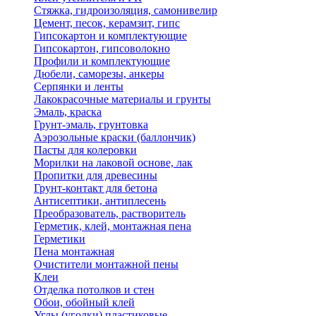
Стяжка, гидроизоляция, самонивелир
Цемент, песок, керамзит, гипс
Гипсокартон и комплектующие
Гипсокартон, гипсоволокно
Профили и комплектующие
Дюбели, саморезы, анкеры
Серпянки и ленты
Лакокрасочные материалы и грунты
Эмаль, краска
Грунт-эмаль, грунтовка
Аэрозольные краски (баллончик)
Пасты для колеровки
Морилки на лаковой основе, лак
Пропитки для древесины
Грунт-контакт для бетона
Антисептики, антиплесень
Преобразователь, растворитель
Герметик, клей, монтажная пена
Герметики
Пена монтажная
Очистители монтажной пены
Клеи
Отделка потолков и стен
Обои, обойный клей
Углы (уголки) пластиковые