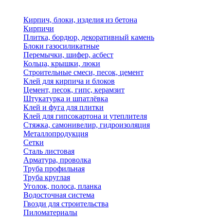
Кирпич, блоки, изделия из бетона
Кирпичи
Плитка, бордюр, декоративный камень
Блоки газосиликатные
Перемычки, шифер, асбест
Кольца, крышки, люки
Строительные смеси, песок, цемент
Клей для кирпича и блоков
Цемент, песок, гипс, керамзит
Штукатурка и шпатлёвка
Клей и фуга для плитки
Клей для гипсокартона и утеплителя
Стяжка, самонивелир, гидроизоляция
Металлопродукция
Сетки
Сталь листовая
Арматура, проволка
Труба профильная
Труба круглая
Уголок, полоса, планка
Водосточная система
Гвозди для строительства
Пиломатериалы