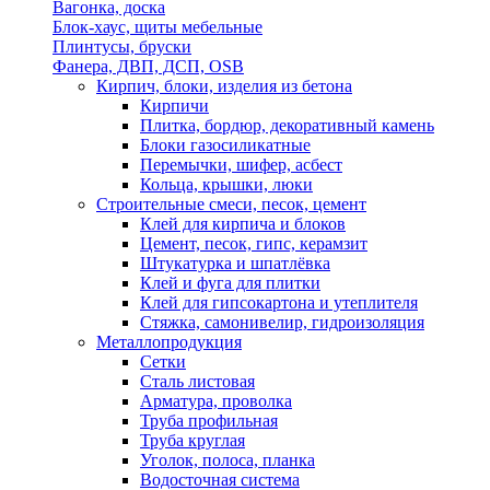
Вагонка, доска
Блок-хаус, щиты мебельные
Плинтусы, бруски
Фанера, ДВП, ДСП, OSB
Кирпич, блоки, изделия из бетона
Кирпичи
Плитка, бордюр, декоративный камень
Блоки газосиликатные
Перемычки, шифер, асбест
Кольца, крышки, люки
Строительные смеси, песок, цемент
Клей для кирпича и блоков
Цемент, песок, гипс, керамзит
Штукатурка и шпатлёвка
Клей и фуга для плитки
Клей для гипсокартона и утеплителя
Стяжка, самонивелир, гидроизоляция
Металлопродукция
Сетки
Сталь листовая
Арматура, проволка
Труба профильная
Труба круглая
Уголок, полоса, планка
Водосточная система