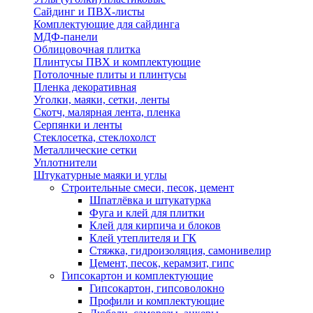
Сайдинг и ПВХ-листы
Комплектующие для сайдинга
МДФ-панели
Облицовочная плитка
Плинтусы ПВХ и комплектующие
Потолочные плиты и плинтусы
Пленка декоративная
Уголки, маяки, сетки, ленты
Скотч, малярная лента, пленка
Серпянки и ленты
Стеклосетка, стеклохолст
Металлические сетки
Уплотнители
Штукатурные маяки и углы
Строительные смеси, песок, цемент
Шпатлёвка и штукатурка
Фуга и клей для плитки
Клей для кирпича и блоков
Клей утеплителя и ГК
Стяжка, гидроизоляция, самонивелир
Цемент, песок, керамзит, гипс
Гипсокартон и комплектующие
Гипсокартон, гипсоволокно
Профили и комплектующие