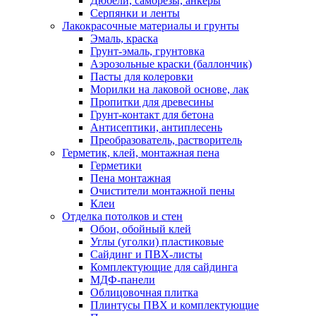
Дюбели, саморезы, анкеры
Серпянки и ленты
Лакокрасочные материалы и грунты
Эмаль, краска
Грунт-эмаль, грунтовка
Аэрозольные краски (баллончик)
Пасты для колеровки
Морилки на лаковой основе, лак
Пропитки для древесины
Грунт-контакт для бетона
Антисептики, антиплесень
Преобразователь, растворитель
Герметик, клей, монтажная пена
Герметики
Пена монтажная
Очистители монтажной пены
Клеи
Отделка потолков и стен
Обои, обойный клей
Углы (уголки) пластиковые
Сайдинг и ПВХ-листы
Комплектующие для сайдинга
МДФ-панели
Облицовочная плитка
Плинтусы ПВХ и комплектующие