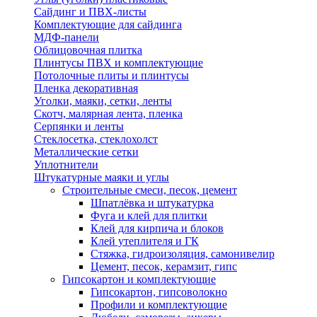
Сайдинг и ПВХ-листы
Комплектующие для сайдинга
МДФ-панели
Облицовочная плитка
Плинтусы ПВХ и комплектующие
Потолочные плиты и плинтусы
Пленка декоративная
Уголки, маяки, сетки, ленты
Скотч, малярная лента, пленка
Серпянки и ленты
Стеклосетка, стеклохолст
Металлические сетки
Уплотнители
Штукатурные маяки и углы
Строительные смеси, песок, цемент
Шпатлёвка и штукатурка
Фуга и клей для плитки
Клей для кирпича и блоков
Клей утеплителя и ГК
Стяжка, гидроизоляция, самонивелир
Цемент, песок, керамзит, гипс
Гипсокартон и комплектующие
Гипсокартон, гипсоволокно
Профили и комплектующие