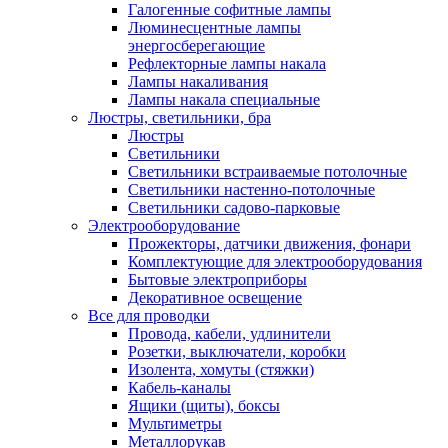
Галогенные софитные лампы
Люминесцентные лампы
энергосберегающие
Рефлекторные лампы накала
Лампы накаливания
Лампы накала специальные
Люстры, светильники, бра
Люстры
Светильники
Светильники встраиваемые потолочные
Светильники настенно-потолочные
Светильники садово-парковые
Электрооборудование
Прожекторы, датчики движения, фонари
Комплектующие для электрооборудования
Бытовые электроприборы
Декоративное освещение
Все для проводки
Провода, кабели, удлинители
Розетки, выключатели, коробки
Изолента, хомуты (стяжки)
Кабель-каналы
Ящики (щиты), боксы
Мультиметры
Металлорукав