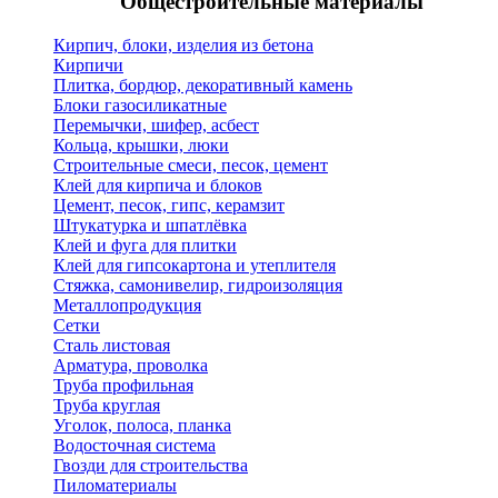
Общестроительные материалы
Кирпич, блоки, изделия из бетона
Кирпичи
Плитка, бордюр, декоративный камень
Блоки газосиликатные
Перемычки, шифер, асбест
Кольца, крышки, люки
Строительные смеси, песок, цемент
Клей для кирпича и блоков
Цемент, песок, гипс, керамзит
Штукатурка и шпатлёвка
Клей и фуга для плитки
Клей для гипсокартона и утеплителя
Стяжка, самонивелир, гидроизоляция
Металлопродукция
Сетки
Сталь листовая
Арматура, проволка
Труба профильная
Труба круглая
Уголок, полоса, планка
Водосточная система
Гвозди для строительства
Пиломатериалы