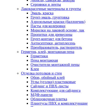
Дюбели, саморезы, анкеры
Серпянки и ленты
Лакокрасочные материалы и грунты
Эмаль, краска
Грунт-эмаль, грунтовка
Аэрозольные краски (баллончик)
Пасты для колеровки
Морилки на лаковой основе, лак
Пропитки для древесины
Грунт-контакт для бетона
Антисептики, антиплесень
Преобразователь, растворитель
Герметик, клей, монтажная пена
Герметики
Пена монтажная
Очистители монтажной пены
Клеи
Отделка потолков и стен
Обои, обойный клей
Углы (уголки) пластиковые
Сайдинг и ПВХ-листы
Комплектующие для сайдинга
МДФ-панели
Облицовочная плитка
Плинтусы ПВХ и комплектующие