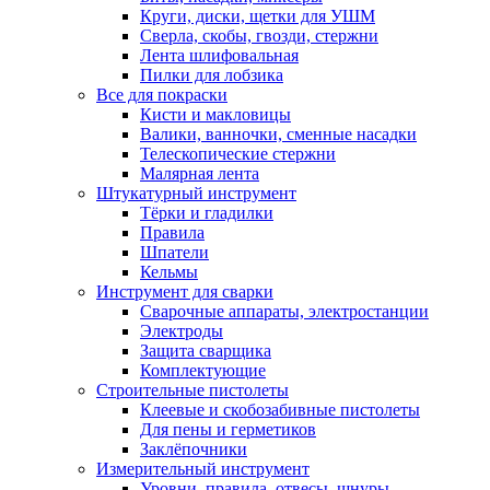
Круги, диски, щетки для УШМ
Сверла, скобы, гвозди, стержни
Лента шлифовальная
Пилки для лобзика
Все для покраски
Кисти и макловицы
Валики, ванночки, сменные насадки
Телескопические стержни
Малярная лента
Штукатурный инструмент
Тёрки и гладилки
Правила
Шпатели
Кельмы
Инструмент для сварки
Сварочные аппараты, электростанции
Электроды
Защита сварщика
Комплектующие
Строительные пистолеты
Клеевые и скобозабивные пистолеты
Для пены и герметиков
Заклёпочники
Измерительный инструмент
Уровни, правила, отвесы, шнуры