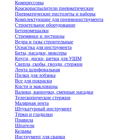
Компрессоры
Краскораспылители пневматические
Пневматические пистолеты и наборы
Комплектующие для пневмоинструмента
Строительное оборудование
Бетономешалки
Стремянки и лестницы
Ведра и тазы строительные
Оснастка для инструмента
Биты, насадки, миксеры
Круги, диски, щетки для УШМ
Сверла, скобы, гвозди, стержни
Лента шлифовальная
Пилки для лобзика
Все для покраски
Кисти и макловицы
Валики, ванночки, сменные насадки
Телескопические стержни
Малярная лента
Штукатурный инструмент
Тёрки и гладилки
Правила
Шпатели
Кельмы
Инструмент для сварки