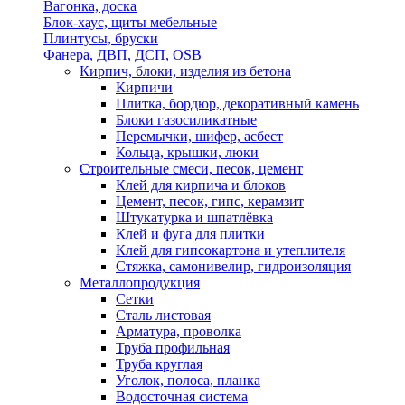
Вагонка, доска
Блок-хаус, щиты мебельные
Плинтусы, бруски
Фанера, ДВП, ДСП, OSB
Кирпич, блоки, изделия из бетона
Кирпичи
Плитка, бордюр, декоративный камень
Блоки газосиликатные
Перемычки, шифер, асбест
Кольца, крышки, люки
Строительные смеси, песок, цемент
Клей для кирпича и блоков
Цемент, песок, гипс, керамзит
Штукатурка и шпатлёвка
Клей и фуга для плитки
Клей для гипсокартона и утеплителя
Стяжка, самонивелир, гидроизоляция
Металлопродукция
Сетки
Сталь листовая
Арматура, проволка
Труба профильная
Труба круглая
Уголок, полоса, планка
Водосточная система