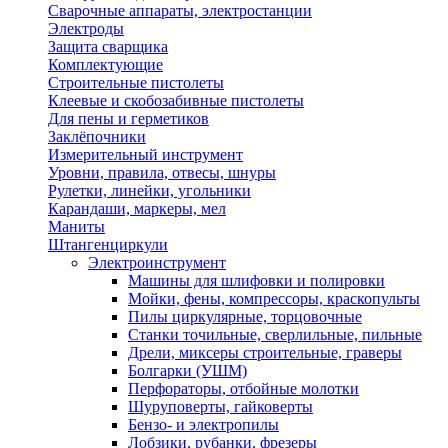
Сварочные аппараты, электростанции
Электроды
Защита сварщика
Комплектующие
Строительные пистолеты
Клеевые и скобозабивные пистолеты
Для пены и герметиков
Заклёпочники
Измерительный инструмент
Уровни, правила, отвесы, шнуры
Рулетки, линейки, угольники
Карандаши, маркеры, мел
Маниты
Штангенциркули
Электроинструмент
Машины для шлифовки и полировки
Мойки, фены, компрессоры, краскопульты
Пилы циркулярные, торцовочные
Станки точильные, сверлильные, пильные
Дрели, миксеры строительные, граверы
Болгарки (УШМ)
Перфораторы, отбойные молотки
Шуруповерты, гайковерты
Бензо- и электропилы
Лобзики, рубанки, фрезеры