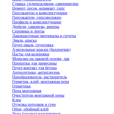
Стяжка, гидроизоляция, самонивелир
Цемент, песок, керамзит, гипс
Гипсокартон и комплектующие
Гипсокартон, гипсоволокно
Профили и комплектующие
Дюбели, саморезы, анкеры
Серпянки и ленты
Лакокрасочные материалы и грунты
Эмаль, краска
Грунт-эмаль, грунтовка
Аэрозольные краски (баллончик)
Пасты для колеровки
Морилки на лаковой основе, лак
Пропитки для древесины
Грунт-контакт для бетона
Антисептики, антиплесень
Преобразователь, растворитель
Герметик, клей, монтажная пена
Герметики
Пена монтажная
Очистители монтажной пены
Клеи
Отделка потолков и стен
Обои, обойный клей
Углы (уголки) пластиковые