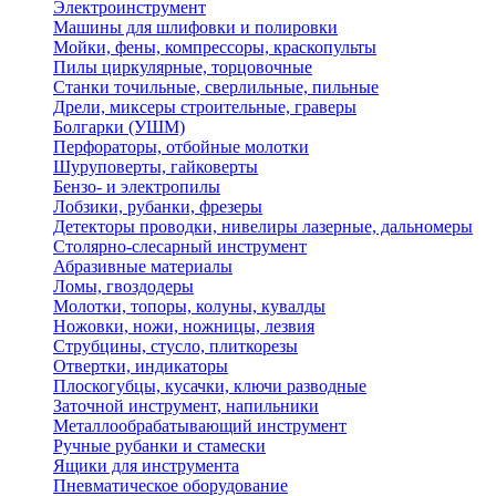
Электроинструмент
Машины для шлифовки и полировки
Мойки, фены, компрессоры, краскопульты
Пилы циркулярные, торцовочные
Станки точильные, сверлильные, пильные
Дрели, миксеры строительные, граверы
Болгарки (УШМ)
Перфораторы, отбойные молотки
Шуруповерты, гайковерты
Бензо- и электропилы
Лобзики, рубанки, фрезеры
Детекторы проводки, нивелиры лазерные, дальномеры
Столярно-слесарный инструмент
Абразивные материалы
Ломы, гвоздодеры
Молотки, топоры, колуны, кувалды
Ножовки, ножи, ножницы, лезвия
Струбцины, стусло, плиткорезы
Отвертки, индикаторы
Плоскогубцы, кусачки, ключи разводные
Заточной инструмент, напильники
Металлообрабатывающий инструмент
Ручные рубанки и стамески
Ящики для инструмента
Пневматическое оборудование