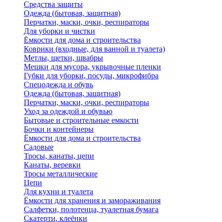
Средства защиты
Одежда (бытовая, защитная)
Перчатки, маски, очки, респираторы
Для уборки и чистки
Ёмкости для дома и строительства
Коврики (входные, для ванной и туалета)
Метлы, щетки, швабры
Мешки для мусора, укрывочные пленки
Губки для уборки, посуды, микрофибра
Спецодежда и обувь
Одежда (бытовая, защитная)
Перчатки, маски, очки, респираторы
Уход за одеждой и обувью
Бытовые и строительные емкости
Бочки и контейнеры
Ёмкости для дома и строительства
Садовые
Тросы, канаты, цепи
Канаты, веревки
Тросы металлические
Цепи
Для кухни и туалета
Ёмкости для хранения и замораживания
Салфетки, полотенца, туалетная бумага
Скатерти, клеёнки