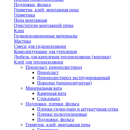
Подложки, фольга
Герметик, клей, монтажная пена
Герметики
Пена монтажная
Очистители монтажной пены
Клеи
Гидроизоляционные материалы
Мастика
Смеси для гидроизоляции
Комплектующие для утепления
Дюбель для крепления теплоизоляции (зонтики)
Клей для теплоизоляции
Пенопласт, пенополистирол
Пенопласт
Пенополистирол экструдированный
Поролон (пенополиуретан)
Минеральная вата
Каменная вата
Стекловата
Подложки, пленки, фольга
Пленки гидро-паро и штукатурная сетка
Пленки полиэтиленовые
Подложки, фольга
Герметик, клей, монтажная пена
Герметики