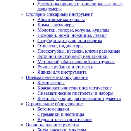
Детекторы проводки, нивелиры лазерные,
дальномеры
Столярно-слесарный инструмент
Абразивные материалы
Ломы, гвоздодеры
Молотки, топоры, колуны, кувалды
Ножовки, ножи, ножницы, лезвия
Струбцины, стусло, плиткорезы
Отвертки, индикаторы
Плоскогубцы, кусачки, ключи разводные
Заточной инструмент, напильники
Металлообрабатывающий инструмент
Ручные рубанки и стамески
Ящики для инструмента
Пневматическое оборудование
Компрессоры
Краскораспылители пневматические
Пневматические пистолеты и наборы
Комплектующие для пневмоинструмента
Строительное оборудование
Бетономешалки
Стремянки и лестницы
Ведра и тазы строительные
Оснастка для инструмента
Биты, насадки, миксеры