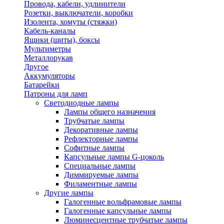
Провода, кабели, удлинители
Розетки, выключатели, коробки
Изолента, хомуты (стяжки)
Кабель-каналы
Ящики (щиты), боксы
Мультиметры
Металлорукав
Другое
Аккумуляторы
Батарейки
Патроны для ламп
Светодиодные лампы
Лампы общего назначения
Трубчатые лампы
Декоративные лампы
Рефлекторные лампы
Софитные лампы
Капсульные лампы G-цоколь
Специальные лампы
Диммируемые лампы
Филаментные лампы
Другие лампы
Галогенные вольфрамовые лампы
Галогенные капсульные лампы
Люминесцентные трубчатые лампы