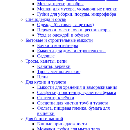
Метлы, щетки, швабры
Мешки для мусора, укрывочные пленки
Губки для уборки, посуды, микрофибра
Спецодежда и обувь
Одежда (бытовая, защитная)
Перчатки, маски, очки, респираторы
Уход за одеждой и обувью
Бытовые и строительные емкости
Бочки и контейнеры
Ёмкости для дома и строительства
Садовые
Тросы, канаты, цепи
Канаты, веревки
Тросы металлические
Цепи
Для кухни и туалета
Ёмкости для хранения и замораживания
Салфетки, полотенца, туалетная бумага
Скатерти, клеёнки
Средства для чистки труб и туалета
Фольга, пищевая пленка, бумага для
выпечки
Для бани и ванной
Банные принадлежности
Мочалки, губки для мытья тела