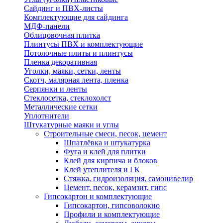
Сайдинг и ПВХ-листы
Комплектующие для сайдинга
МДФ-панели
Облицовочная плитка
Плинтусы ПВХ и комплектующие
Потолочные плиты и плинтусы
Пленка декоративная
Уголки, маяки, сетки, ленты
Скотч, малярная лента, пленка
Серпянки и ленты
Стеклосетка, стеклохолст
Металлические сетки
Уплотнители
Штукатурные маяки и углы
Строительные смеси, песок, цемент
Шпатлёвка и штукатурка
Фуга и клей для плитки
Клей для кирпича и блоков
Клей утеплителя и ГК
Стяжка, гидроизоляция, самонивелир
Цемент, песок, керамзит, гипс
Гипсокартон и комплектующие
Гипсокартон, гипсоволокно
Профили и комплектующие