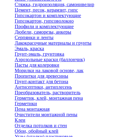
Стяжка, гидроизоляция, самонивелир
Цемент, песок, керамзит, гипс
Гипсокартон и комплектующие
Гипсокартон, гипсоволокно
Профили и комплектующие
Дюбели, саморезы, анкеры
Серпянки и ленты
Лакокрасочные материалы и грунты
Эмаль, краска
Грунт-эмаль, грунтовка
Аэрозольные краски (баллончик)
Пасты для колеровки
Морилки на лаковой основе, лак
Пропитки для древесины
Грунт-контакт для бетона
Антисептики, антиплесень
Преобразователь, растворитель
Герметик, клей, монтажная пена
Герметики
Пена монтажная
Очистители монтажной пены
Клеи
Отделка потолков и стен
Обои, обойный клей
Углы (уголки) пластиковые