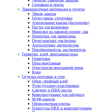
Дюбели, саморезы, анкеры
Серпянки и ленты
Лакокрасочные материалы и грунты
Эмаль, краска
Грунт-эмаль, грунтовка
Аэрозольные краски (баллончик)
Пасты для колеровки
Морилки на лаковой основе, лак
Пропитки для древесины
Грунт-контакт для бетона
Антисептики, антиплесень
Преобразователь, растворитель
Герметик, клей, монтажная пена
Герметики
Пена монтажная
Очистители монтажной пены
Клеи
Отделка потолков и стен
Обои, обойный клей
Углы (уголки) пластиковые
Сайдинг и ПВХ-листы
Комплектующие для сайдинга
МДФ-панели
Облицовочная плитка
Плинтусы ПВХ и комплектующие