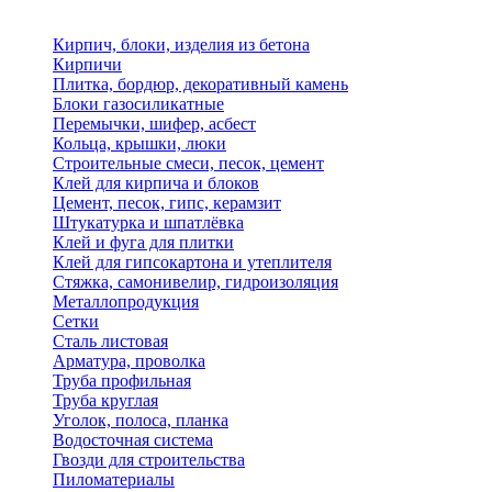
Кирпич, блоки, изделия из бетона
Кирпичи
Плитка, бордюр, декоративный камень
Блоки газосиликатные
Перемычки, шифер, асбест
Кольца, крышки, люки
Строительные смеси, песок, цемент
Клей для кирпича и блоков
Цемент, песок, гипс, керамзит
Штукатурка и шпатлёвка
Клей и фуга для плитки
Клей для гипсокартона и утеплителя
Стяжка, самонивелир, гидроизоляция
Металлопродукция
Сетки
Сталь листовая
Арматура, проволка
Труба профильная
Труба круглая
Уголок, полоса, планка
Водосточная система
Гвозди для строительства
Пиломатериалы