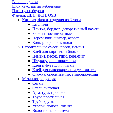
Вагонка, доска
Блок-хаус, щиты мебельные
Плинтусы, бруски
Фанера, ДВП, ДСП, OSB
Кирпич, блоки, изделия из бетона
Кирпичи
Плитка, бордюр, декоративный камень
Блоки газосиликатные
Перемычки, шифер, асбест
Кольца, крышки, люки
Строительные смеси, песок, цемент
Клей для кирпича и блоков
Цемент, песок, гипс, керамзит
Штукатурка и шпатлёвка
Клей и фуга для плитки
Клей для гипсокартона и утеплителя
Стяжка, самонивелир, гидроизоляция
Металлопродукция
Сетки
Сталь листовая
Арматура, проволка
Труба профильная
Труба круглая
Уголок, полоса, планка
Водосточная система