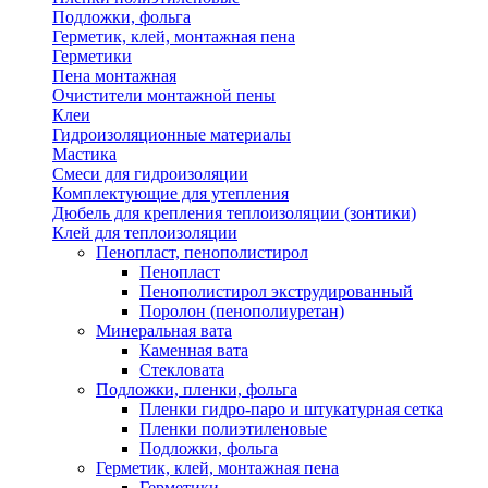
Подложки, фольга
Герметик, клей, монтажная пена
Герметики
Пена монтажная
Очистители монтажной пены
Клеи
Гидроизоляционные материалы
Мастика
Смеси для гидроизоляции
Комплектующие для утепления
Дюбель для крепления теплоизоляции (зонтики)
Клей для теплоизоляции
Пенопласт, пенополистирол
Пенопласт
Пенополистирол экструдированный
Поролон (пенополиуретан)
Минеральная вата
Каменная вата
Стекловата
Подложки, пленки, фольга
Пленки гидро-паро и штукатурная сетка
Пленки полиэтиленовые
Подложки, фольга
Герметик, клей, монтажная пена
Герметики