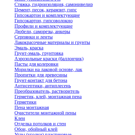
Стяжка, гидроизоляция, самонивелир
Цемент, песок, керамзит, гипс
Гипсокартон и комплектующие
Гипсокартон, гипсоволокно
Профили и комплектующие
Дюбели, саморезы, анкеры
Серпянки и ленты
Лакокрасочные материалы и грунты
Эмаль, краска
Грунт-эмаль, грунтовка
Аэрозольные краски (баллончик)
Пасты для колеровки
Морилки на лаковой основе, лак
Пропитки для древесины
Грунт-контакт для бетона
Антисептики, антиплесень
Преобразователь, растворитель
Герметик, клей, монтажная пена
Герметики
Пена монтажная
Очистители монтажной пены
Клеи
Отделка потолков и стен
Обои, обойный клей
Углы (уголки) пластиковые