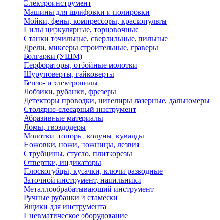
Электроинструмент
Машины для шлифовки и полировки
Мойки, фены, компрессоры, краскопульты
Пилы циркулярные, торцовочные
Станки точильные, сверлильные, пильные
Дрели, миксеры строительные, граверы
Болгарки (УШМ)
Перфораторы, отбойные молотки
Шуруповерты, гайковерты
Бензо- и электропилы
Лобзики, рубанки, фрезеры
Детекторы проводки, нивелиры лазерные, дальномеры
Столярно-слесарный инструмент
Абразивные материалы
Ломы, гвоздодеры
Молотки, топоры, колуны, кувалды
Ножовки, ножи, ножницы, лезвия
Струбцины, стусло, плиткорезы
Отвертки, индикаторы
Плоскогубцы, кусачки, ключи разводные
Заточной инструмент, напильники
Металлообрабатывающий инструмент
Ручные рубанки и стамески
Ящики для инструмента
Пневматическое оборудование