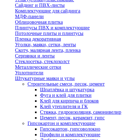
Сайдинг и ПВХ-листы
Комплектующие для сайдинга
МДФ-панели
Облицовочная плитка
Плинтусы ПВХ и комплектующие
Потолочные плиты и плинтусы
Пленка декоративная
Уголки, маяки, сетки, ленты
Скотч, малярная лента, пленка
Серпянки и ленты
Стеклосетка, стеклохолст
Металлические сетки
Уплотнители
Штукатурные маяки и углы
Строительные смеси, песок, цемент
Шпатлёвка и штукатурка
Фуга и клей для плитки
Клей для кирпича и блоков
Клей утеплителя и ГК
Стяжка, гидроизоляция, самонивелир
Цемент, песок, керамзит, гипс
Гипсокартон и комплектующие
Гипсокартон, гипсоволокно
Профили и комплектующие