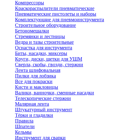
Компрессоры
Краскораспылители пневматические
Пневматические пистолеты и наборы
Комплектующие для пневмоинструмента
Строительное оборудование
Бетономешалки
Стремянки и лестницы
Ведра и тазы строительные
Оснастка для инструмента
Биты, насадки, миксеры
Круги, диски, щетки для УШМ
Сверла, скобы, гвозди, стержни
Лента шлифовальная
Пилки для лобзика
Все для покраски
Кисти и макловицы
Валики, ванночки, сменные насадки
Телескопические стержни
Малярная лента
Штукатурный инструмент
Тёрки и гладилки
Правила
Шпатели
Кельмы
Инструмент для сварки