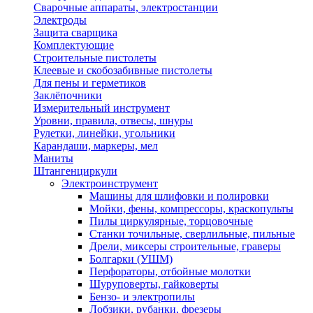
Сварочные аппараты, электростанции
Электроды
Защита сварщика
Комплектующие
Строительные пистолеты
Клеевые и скобозабивные пистолеты
Для пены и герметиков
Заклёпочники
Измерительный инструмент
Уровни, правила, отвесы, шнуры
Рулетки, линейки, угольники
Карандаши, маркеры, мел
Маниты
Штангенциркули
Электроинструмент
Машины для шлифовки и полировки
Мойки, фены, компрессоры, краскопульты
Пилы циркулярные, торцовочные
Станки точильные, сверлильные, пильные
Дрели, миксеры строительные, граверы
Болгарки (УШМ)
Перфораторы, отбойные молотки
Шуруповерты, гайковерты
Бензо- и электропилы
Лобзики, рубанки, фрезеры