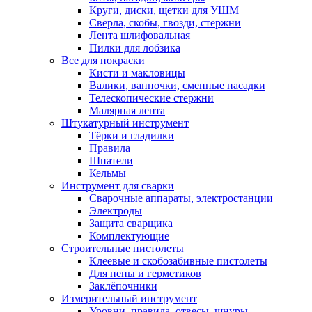
Круги, диски, щетки для УШМ
Сверла, скобы, гвозди, стержни
Лента шлифовальная
Пилки для лобзика
Все для покраски
Кисти и макловицы
Валики, ванночки, сменные насадки
Телескопические стержни
Малярная лента
Штукатурный инструмент
Тёрки и гладилки
Правила
Шпатели
Кельмы
Инструмент для сварки
Сварочные аппараты, электростанции
Электроды
Защита сварщика
Комплектующие
Строительные пистолеты
Клеевые и скобозабивные пистолеты
Для пены и герметиков
Заклёпочники
Измерительный инструмент
Уровни, правила, отвесы, шнуры