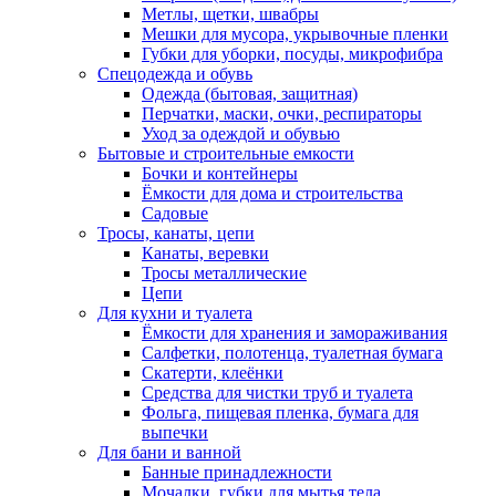
Метлы, щетки, швабры
Мешки для мусора, укрывочные пленки
Губки для уборки, посуды, микрофибра
Спецодежда и обувь
Одежда (бытовая, защитная)
Перчатки, маски, очки, респираторы
Уход за одеждой и обувью
Бытовые и строительные емкости
Бочки и контейнеры
Ёмкости для дома и строительства
Садовые
Тросы, канаты, цепи
Канаты, веревки
Тросы металлические
Цепи
Для кухни и туалета
Ёмкости для хранения и замораживания
Салфетки, полотенца, туалетная бумага
Скатерти, клеёнки
Средства для чистки труб и туалета
Фольга, пищевая пленка, бумага для
выпечки
Для бани и ванной
Банные принадлежности
Мочалки, губки для мытья тела