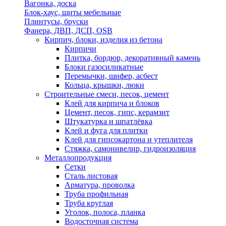
Вагонка, доска
Блок-хаус, щиты мебельные
Плинтусы, бруски
Фанера, ДВП, ДСП, OSB
Кирпич, блоки, изделия из бетона
Кирпичи
Плитка, бордюр, декоративный камень
Блоки газосиликатные
Перемычки, шифер, асбест
Кольца, крышки, люки
Строительные смеси, песок, цемент
Клей для кирпича и блоков
Цемент, песок, гипс, керамзит
Штукатурка и шпатлёвка
Клей и фуга для плитки
Клей для гипсокартона и утеплителя
Стяжка, самонивелир, гидроизоляция
Металлопродукция
Сетки
Сталь листовая
Арматура, проволка
Труба профильная
Труба круглая
Уголок, полоса, планка
Водосточная система