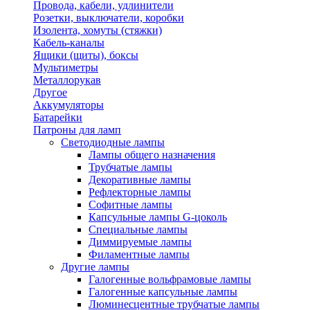
Провода, кабели, удлинители
Розетки, выключатели, коробки
Изолента, хомуты (стяжки)
Кабель-каналы
Ящики (щиты), боксы
Мультиметры
Металлорукав
Другое
Аккумуляторы
Батарейки
Патроны для ламп
Светодиодные лампы
Лампы общего назначения
Трубчатые лампы
Декоративные лампы
Рефлекторные лампы
Софитные лампы
Капсульные лампы G-цоколь
Специальные лампы
Диммируемые лампы
Филаментные лампы
Другие лампы
Галогенные вольфрамовые лампы
Галогенные капсульные лампы
Люминесцентные трубчатые лампы