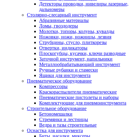
Детекторы проводки, нивелиры лазерные,
дальномеры
Столярно-слесарный инструмент
Абразивные материалы
Ломы, гвоздодеры
Молотки, топоры, колуны, кувалды
Ножовки, ножи, ножницы, лезвия
Струбцины, стусло, плиткорезы
Отвертки, индикаторы
Плоскогубцы, кусачки, ключи разводные
Заточной инструмент, напильники
Металлообрабатывающий инструмент
Ручные рубанки и стамески
Ящики для инструмента
Пневматическое оборудование
Компрессоры
Краскораспылители пневматические
Пневматические пистолеты и наборы
Комплектующие для пневмоинструмента
Строительное оборудование
Бетономешалки
Стремянки и лестницы
Ведра и тазы строительные
Оснастка для инструмента
Биты, насадки, миксеры