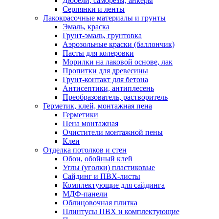
Дюбели, саморезы, анкеры
Серпянки и ленты
Лакокрасочные материалы и грунты
Эмаль, краска
Грунт-эмаль, грунтовка
Аэрозольные краски (баллончик)
Пасты для колеровки
Морилки на лаковой основе, лак
Пропитки для древесины
Грунт-контакт для бетона
Антисептики, антиплесень
Преобразователь, растворитель
Герметик, клей, монтажная пена
Герметики
Пена монтажная
Очистители монтажной пены
Клеи
Отделка потолков и стен
Обои, обойный клей
Углы (уголки) пластиковые
Сайдинг и ПВХ-листы
Комплектующие для сайдинга
МДФ-панели
Облицовочная плитка
Плинтусы ПВХ и комплектующие