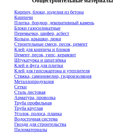
Общестроительные материалы
Кирпич, блоки, изделия из бетона
Кирпичи
Плитка, бордюр, декоративный камень
Блоки газосиликатные
Перемычки, шифер, асбест
Кольца, крышки, люки
Строительные смеси, песок, цемент
Клей для кирпича и блоков
Цемент, песок, гипс, керамзит
Штукатурка и шпатлёвка
Клей и фуга для плитки
Клей для гипсокартона и утеплителя
Стяжка, самонивелир, гидроизоляция
Металлопродукция
Сетки
Сталь листовая
Арматура, проволка
Труба профильная
Труба круглая
Уголок, полоса, планка
Водосточная система
Гвозди для строительства
Пиломатериалы