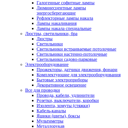
Галогенные софитные лампы
Люминесцентные лампы
энергосберегающие
Рефлекторные лампы накала
Лампы накаливания
Лампы накала специальные
Люстры, светильники, бра
Люстры
Светильники
Светильники встраиваемые потолочные
Светильники настенно-потолочные
Светильники садово-парковые
Электрооборудование
Прожекторы, датчики движения, фонари
Комплектующие для электрооборудования
Бытовые электроприборы
Декоративное освещение
Все для проводки
Провода, кабели, удлинители
Розетки, выключатели, коробки
Изолента, хомуты (стяжки)
Кабель-каналы
Ящики (щиты), боксы
Мультиметры
Металлорукав