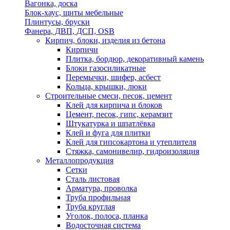
Вагонка, доска
Блок-хаус, щиты мебельные
Плинтусы, бруски
Фанера, ДВП, ДСП, OSB
Кирпич, блоки, изделия из бетона
Кирпичи
Плитка, бордюр, декоративный камень
Блоки газосиликатные
Перемычки, шифер, асбест
Кольца, крышки, люки
Строительные смеси, песок, цемент
Клей для кирпича и блоков
Цемент, песок, гипс, керамзит
Штукатурка и шпатлёвка
Клей и фуга для плитки
Клей для гипсокартона и утеплителя
Стяжка, самонивелир, гидроизоляция
Металлопродукция
Сетки
Сталь листовая
Арматура, проволка
Труба профильная
Труба круглая
Уголок, полоса, планка
Водосточная система