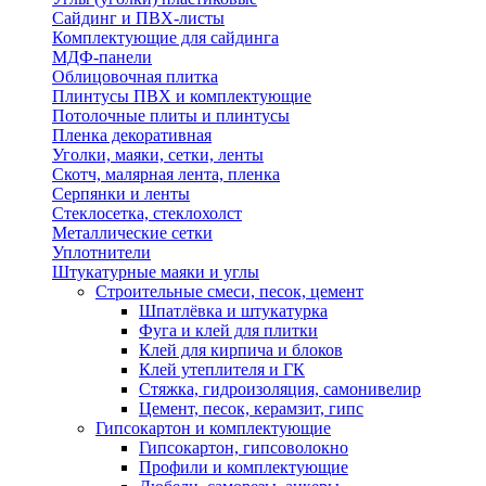
Сайдинг и ПВХ-листы
Комплектующие для сайдинга
МДФ-панели
Облицовочная плитка
Плинтусы ПВХ и комплектующие
Потолочные плиты и плинтусы
Пленка декоративная
Уголки, маяки, сетки, ленты
Скотч, малярная лента, пленка
Серпянки и ленты
Стеклосетка, стеклохолст
Металлические сетки
Уплотнители
Штукатурные маяки и углы
Строительные смеси, песок, цемент
Шпатлёвка и штукатурка
Фуга и клей для плитки
Клей для кирпича и блоков
Клей утеплителя и ГК
Стяжка, гидроизоляция, самонивелир
Цемент, песок, керамзит, гипс
Гипсокартон и комплектующие
Гипсокартон, гипсоволокно
Профили и комплектующие