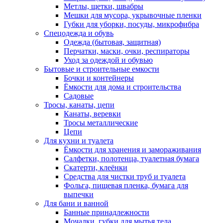
Метлы, щетки, швабры
Мешки для мусора, укрывочные пленки
Губки для уборки, посуды, микрофибра
Спецодежда и обувь
Одежда (бытовая, защитная)
Перчатки, маски, очки, респираторы
Уход за одеждой и обувью
Бытовые и строительные емкости
Бочки и контейнеры
Ёмкости для дома и строительства
Садовые
Тросы, канаты, цепи
Канаты, веревки
Тросы металлические
Цепи
Для кухни и туалета
Ёмкости для хранения и замораживания
Салфетки, полотенца, туалетная бумага
Скатерти, клеёнки
Средства для чистки труб и туалета
Фольга, пищевая пленка, бумага для
выпечки
Для бани и ванной
Банные принадлежности
Мочалки, губки для мытья тела