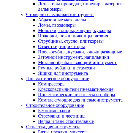
Детекторы проводки, нивелиры лазерные,
дальномеры
Столярно-слесарный инструмент
Абразивные материалы
Ломы, гвоздодеры
Молотки, топоры, колуны, кувалды
Ножовки, ножи, ножницы, лезвия
Струбцины, стусло, плиткорезы
Отвертки, индикаторы
Плоскогубцы, кусачки, ключи разводные
Заточной инструмент, напильники
Металлообрабатывающий инструмент
Ручные рубанки и стамески
Ящики для инструмента
Пневматическое оборудование
Компрессоры
Краскораспылители пневматические
Пневматические пистолеты и наборы
Комплектующие для пневмоинструмента
Строительное оборудование
Бетономешалки
Стремянки и лестницы
Ведра и тазы строительные
Оснастка для инструмента
Биты, насадки, миксеры