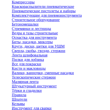
Компрессоры
Краскораспылители пневматические
Пневматические пистолеты и наборы
Комплектующие для пневмоинструмента
Строительное оборудование
Бетономешалки
Стремянки и лестницы
Ведра и тазы строительные
Оснастка для инструмента
Биты, насадки, миксеры
Круги, диски, щетки для УШМ
Сверла, скобы, гвозди, стержни
Лента шлифовальная
Пилки для лобзика
Все для покраски
Кисти и макловицы
Валики, ванночки, сменные насадки
Телескопические стержни
Малярная лента
Штукатурный инструмент
Тёрки и гладилки
Правила
Шпатели
Кельмы
Инструмент для сварки