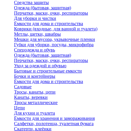
Средства защиты
Одежда (бытовая, защитная)
Перчатки, маски, очки, респираторы
Для уборки и чистки
Ёмкости для дома и строительства
Коврики (входные, для ванной и туалета)
Метлы, щетки, швабры
Мешки для мусора, укрывочные пленки
Губки для уборки, посуды, микрофибра
Спецодежда и обувь
Одежда (бытовая, защитная)
Перчатки, маски, очки, респираторы
Уход за одеждой и обувью
Бытовые и строительные емкости
Бочки и контейнеры
Ёмкости для дома и строительства
Садовые
Тросы, канаты, цепи
Канаты, веревки
Тросы металлические
Цепи
Для кухни и туалета
Ёмкости для хранения и замораживания
Салфетки, полотенца, туалетная бумага
Скатерти, клеёнки