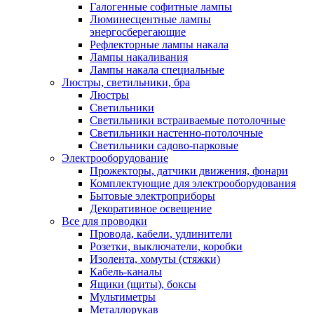
Галогенные софитные лампы
Люминесцентные лампы
энергосберегающие
Рефлекторные лампы накала
Лампы накаливания
Лампы накала специальные
Люстры, светильники, бра
Люстры
Светильники
Светильники встраиваемые потолочные
Светильники настенно-потолочные
Светильники садово-парковые
Электрооборудование
Прожекторы, датчики движения, фонари
Комплектующие для электрооборудования
Бытовые электроприборы
Декоративное освещение
Все для проводки
Провода, кабели, удлинители
Розетки, выключатели, коробки
Изолента, хомуты (стяжки)
Кабель-каналы
Ящики (щиты), боксы
Мультиметры
Металлорукав