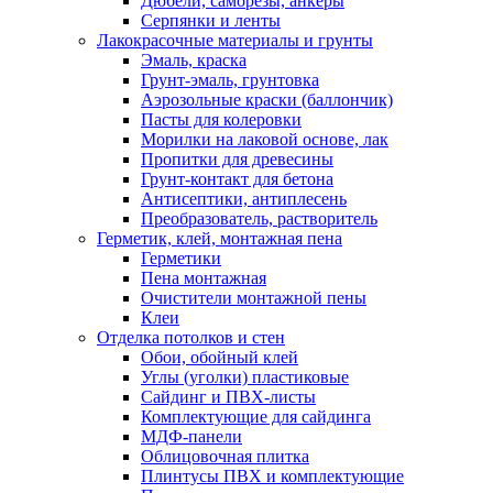
Дюбели, саморезы, анкеры
Серпянки и ленты
Лакокрасочные материалы и грунты
Эмаль, краска
Грунт-эмаль, грунтовка
Аэрозольные краски (баллончик)
Пасты для колеровки
Морилки на лаковой основе, лак
Пропитки для древесины
Грунт-контакт для бетона
Антисептики, антиплесень
Преобразователь, растворитель
Герметик, клей, монтажная пена
Герметики
Пена монтажная
Очистители монтажной пены
Клеи
Отделка потолков и стен
Обои, обойный клей
Углы (уголки) пластиковые
Сайдинг и ПВХ-листы
Комплектующие для сайдинга
МДФ-панели
Облицовочная плитка
Плинтусы ПВХ и комплектующие