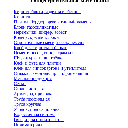
Общестроительные материалы
Кирпич, блоки, изделия из бетона
Кирпичи
Плитка, бордюр, декоративный камень
Блоки газосиликатные
Перемычки, шифер, асбест
Кольца, крышки, люки
Строительные смеси, песок, цемент
Клей для кирпича и блоков
Цемент, песок, гипс, керамзит
Штукатурка и шпатлёвка
Клей и фуга для плитки
Клей для гипсокартона и утеплителя
Стяжка, самонивелир, гидроизоляция
Металлопродукция
Сетки
Сталь листовая
Арматура, проволка
Труба профильная
Труба круглая
Уголок, полоса, планка
Водосточная система
Гвозди для строительства
Пиломатериалы