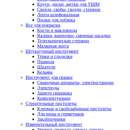
Круги, диски, щетки для УШМ
Сверла, скобы, гвозди, стержни
Лента шлифовальная
Пилки для лобзика
Все для покраски
Кисти и макловицы
Валики, ванночки, сменные насадки
Телескопические стержни
Малярная лента
Штукатурный инструмент
Тёрки и гладилки
Правила
Шпатели
Кельмы
Инструмент для сварки
Сварочные аппараты, электростанции
Электроды
Защита сварщика
Комплектующие
Строительные пистолеты
Клеевые и скобозабивные пистолеты
Для пены и герметиков
Заклёпочники
Измерительный инструмент
Уровни, правила, отвесы, шнуры