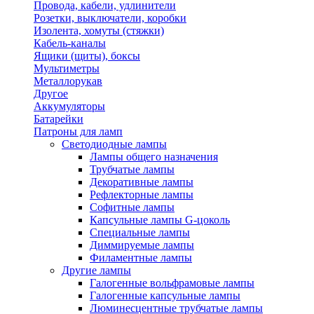
Провода, кабели, удлинители
Розетки, выключатели, коробки
Изолента, хомуты (стяжки)
Кабель-каналы
Ящики (щиты), боксы
Мультиметры
Металлорукав
Другое
Аккумуляторы
Батарейки
Патроны для ламп
Светодиодные лампы
Лампы общего назначения
Трубчатые лампы
Декоративные лампы
Рефлекторные лампы
Софитные лампы
Капсульные лампы G-цоколь
Специальные лампы
Диммируемые лампы
Филаментные лампы
Другие лампы
Галогенные вольфрамовые лампы
Галогенные капсульные лампы
Люминесцентные трубчатые лампы