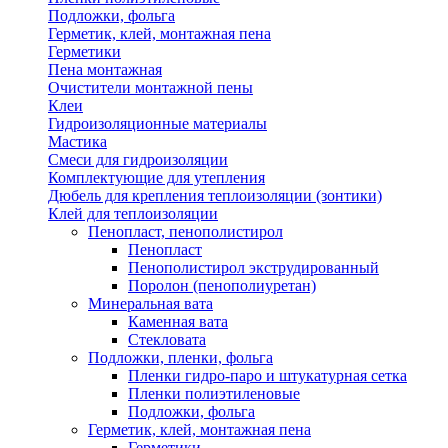
Подложки, фольга
Герметик, клей, монтажная пена
Герметики
Пена монтажная
Очистители монтажной пены
Клеи
Гидроизоляционные материалы
Мастика
Смеси для гидроизоляции
Комплектующие для утепления
Дюбель для крепления теплоизоляции (зонтики)
Клей для теплоизоляции
Пенопласт, пенополистирол
Пенопласт
Пенополистирол экструдированный
Поролон (пенополиуретан)
Минеральная вата
Каменная вата
Стекловата
Подложки, пленки, фольга
Пленки гидро-паро и штукатурная сетка
Пленки полиэтиленовые
Подложки, фольга
Герметик, клей, монтажная пена
Герметики