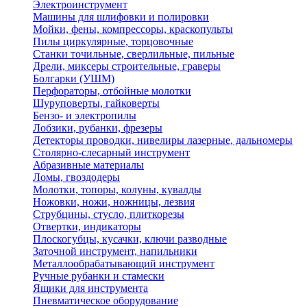
Электроинструмент
Машины для шлифовки и полировки
Мойки, фены, компрессоры, краскопульты
Пилы циркулярные, торцовочные
Станки точильные, сверлильные, пильные
Дрели, миксеры строительные, граверы
Болгарки (УШМ)
Перфораторы, отбойные молотки
Шуруповерты, гайковерты
Бензо- и электропилы
Лобзики, рубанки, фрезеры
Детекторы проводки, нивелиры лазерные, дальномеры
Столярно-слесарный инструмент
Абразивные материалы
Ломы, гвоздодеры
Молотки, топоры, колуны, кувалды
Ножовки, ножи, ножницы, лезвия
Струбцины, стусло, плиткорезы
Отвертки, индикаторы
Плоскогубцы, кусачки, ключи разводные
Заточной инструмент, напильники
Металлообрабатывающий инструмент
Ручные рубанки и стамески
Ящики для инструмента
Пневматическое оборудование