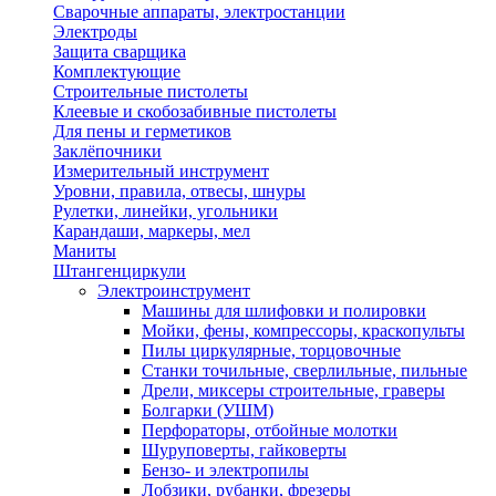
Сварочные аппараты, электростанции
Электроды
Защита сварщика
Комплектующие
Строительные пистолеты
Клеевые и скобозабивные пистолеты
Для пены и герметиков
Заклёпочники
Измерительный инструмент
Уровни, правила, отвесы, шнуры
Рулетки, линейки, угольники
Карандаши, маркеры, мел
Маниты
Штангенциркули
Электроинструмент
Машины для шлифовки и полировки
Мойки, фены, компрессоры, краскопульты
Пилы циркулярные, торцовочные
Станки точильные, сверлильные, пильные
Дрели, миксеры строительные, граверы
Болгарки (УШМ)
Перфораторы, отбойные молотки
Шуруповерты, гайковерты
Бензо- и электропилы
Лобзики, рубанки, фрезеры