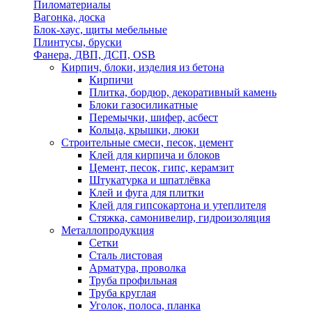
Пиломатериалы
Вагонка, доска
Блок-хаус, щиты мебельные
Плинтусы, бруски
Фанера, ДВП, ДСП, OSB
Кирпич, блоки, изделия из бетона
Кирпичи
Плитка, бордюр, декоративный камень
Блоки газосиликатные
Перемычки, шифер, асбест
Кольца, крышки, люки
Строительные смеси, песок, цемент
Клей для кирпича и блоков
Цемент, песок, гипс, керамзит
Штукатурка и шпатлёвка
Клей и фуга для плитки
Клей для гипсокартона и утеплителя
Стяжка, самонивелир, гидроизоляция
Металлопродукция
Сетки
Сталь листовая
Арматура, проволка
Труба профильная
Труба круглая
Уголок, полоса, планка