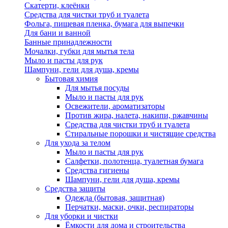
Скатерти, клеёнки
Средства для чистки труб и туалета
Фольга, пищевая пленка, бумага для выпечки
Для бани и ванной
Банные принадлежности
Мочалки, губки для мытья тела
Мыло и пасты для рук
Шампуни, гели для душа, кремы
Бытовая химия
Для мытья посуды
Мыло и пасты для рук
Освежители, ароматизаторы
Против жира, налета, накипи, ржавчины
Средства для чистки труб и туалета
Стиральные порошки и чистящие средства
Для ухода за телом
Мыло и пасты для рук
Салфетки, полотенца, туалетная бумага
Средства гигиены
Шампуни, гели для душа, кремы
Средства защиты
Одежда (бытовая, защитная)
Перчатки, маски, очки, респираторы
Для уборки и чистки
Ёмкости для дома и строительства