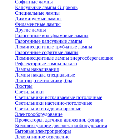
Софитные лампы
Капсульные лампы G-цоколь
Специальные лампы
Диммируемые лампы
Филаментные лампы
Другие лампы
Галогенные вольфрамовые лампы
Галогенные капсульные лампы
Люминесцентные трубчатые лампы
Галогенные софитные лампы
Люминесцентные лампы энергосберегающие
Рефлекторные лампы накала
Лампы накаливания
Лампы накала специальные
Люстры, светильники, бра
Люстры
Светильники
Светильники встраиваемые потолочные
Светильники настенно-потолочные
Светильники садово-парковые
Электрооборудование
Прожекторы, датчики движения, фонари
Комплектующие для электрооборудования
Бытовые электроприборы
Декоративное освещение