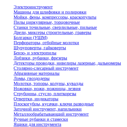
Электроинструмент
Машины для шлифовки и полировки
Мойки, фены, компрессоры, краскопульты
Пилы циркулярные, торцовочные
Станки точильные, сверлильные, пильные
Дрели, миксеры строительные, граверы
Болгарки (УШМ)
Перфораторы, отбойные молотки
Шуруповерты, гайковерты
Бензо- и электропилы
Лобзики, рубанки, фрезеры
Детекторы проводки, нивелиры лазерные, дальномеры
Столярно-слесарный инструмент
Абразивные материалы
Ломы, гвоздодеры
Молотки, топоры, колуны, кувалды
Ножовки, ножи, ножницы, лезвия
Струбцины, стусло, плиткорезы
Отвертки, индикаторы
Плоскогубцы, кусачки, ключи разводные
Заточной инструмент, напильники
Металлообрабатывающий инструмент
Ручные рубанки и стамески
Ящики для инструмента