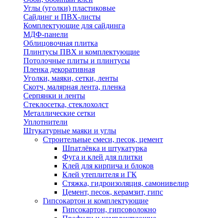
Углы (уголки) пластиковые
Сайдинг и ПВХ-листы
Комплектующие для сайдинга
МДФ-панели
Облицовочная плитка
Плинтусы ПВХ и комплектующие
Потолочные плиты и плинтусы
Пленка декоративная
Уголки, маяки, сетки, ленты
Скотч, малярная лента, пленка
Серпянки и ленты
Стеклосетка, стеклохолст
Металлические сетки
Уплотнители
Штукатурные маяки и углы
Строительные смеси, песок, цемент
Шпатлёвка и штукатурка
Фуга и клей для плитки
Клей для кирпича и блоков
Клей утеплителя и ГК
Стяжка, гидроизоляция, самонивелир
Цемент, песок, керамзит, гипс
Гипсокартон и комплектующие
Гипсокартон, гипсоволокно