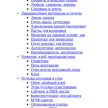
Профили и комплектующие
Дюбели, саморезы, анкеры
Серпянки и ленты
Лакокрасочные материалы и грунты
Эмаль, краска
Грунт-эмаль, грунтовка
Аэрозольные краски (баллончик)
Пасты для колеровки
Морилки на лаковой основе, лак
Пропитки для древесины
Грунт-контакт для бетона
Антисептики, антиплесень
Преобразователь, растворитель
Герметик, клей, монтажная пена
Герметики
Пена монтажная
Очистители монтажной пены
Клеи
Отделка потолков и стен
Обои, обойный клей
Углы (уголки) пластиковые
Сайдинг и ПВХ-листы
Комплектующие для сайдинга
МДФ-панели
Облицовочная плитка