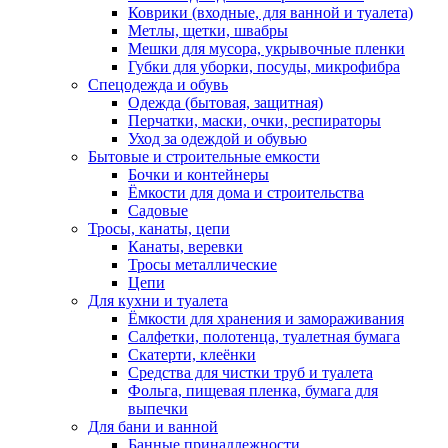
Коврики (входные, для ванной и туалета)
Метлы, щетки, швабры
Мешки для мусора, укрывочные пленки
Губки для уборки, посуды, микрофибра
Спецодежда и обувь
Одежда (бытовая, защитная)
Перчатки, маски, очки, респираторы
Уход за одеждой и обувью
Бытовые и строительные емкости
Бочки и контейнеры
Ёмкости для дома и строительства
Садовые
Тросы, канаты, цепи
Канаты, веревки
Тросы металлические
Цепи
Для кухни и туалета
Ёмкости для хранения и замораживания
Салфетки, полотенца, туалетная бумага
Скатерти, клеёнки
Средства для чистки труб и туалета
Фольга, пищевая пленка, бумага для
выпечки
Для бани и ванной
Банные принадлежности