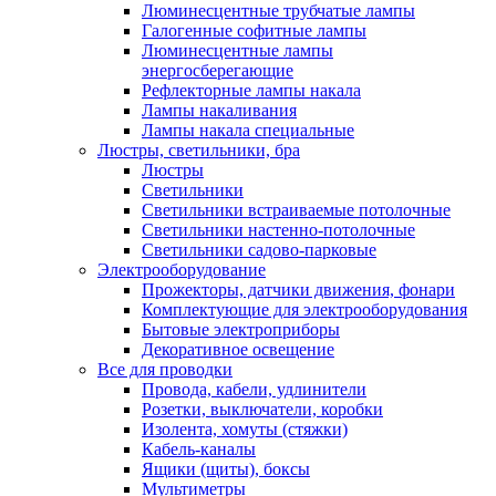
Люминесцентные трубчатые лампы
Галогенные софитные лампы
Люминесцентные лампы
энергосберегающие
Рефлекторные лампы накала
Лампы накаливания
Лампы накала специальные
Люстры, светильники, бра
Люстры
Светильники
Светильники встраиваемые потолочные
Светильники настенно-потолочные
Светильники садово-парковые
Электрооборудование
Прожекторы, датчики движения, фонари
Комплектующие для электрооборудования
Бытовые электроприборы
Декоративное освещение
Все для проводки
Провода, кабели, удлинители
Розетки, выключатели, коробки
Изолента, хомуты (стяжки)
Кабель-каналы
Ящики (щиты), боксы
Мультиметры