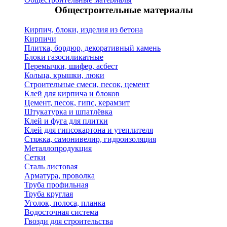
Общестроительные материалы
Кирпич, блоки, изделия из бетона
Кирпичи
Плитка, бордюр, декоративный камень
Блоки газосиликатные
Перемычки, шифер, асбест
Кольца, крышки, люки
Строительные смеси, песок, цемент
Клей для кирпича и блоков
Цемент, песок, гипс, керамзит
Штукатурка и шпатлёвка
Клей и фуга для плитки
Клей для гипсокартона и утеплителя
Стяжка, самонивелир, гидроизоляция
Металлопродукция
Сетки
Сталь листовая
Арматура, проволка
Труба профильная
Труба круглая
Уголок, полоса, планка
Водосточная система
Гвозди для строительства