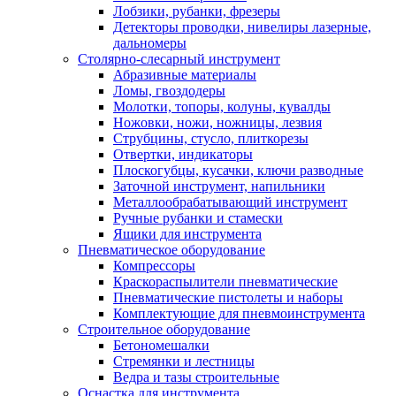
Лобзики, рубанки, фрезеры
Детекторы проводки, нивелиры лазерные,
дальномеры
Столярно-слесарный инструмент
Абразивные материалы
Ломы, гвоздодеры
Молотки, топоры, колуны, кувалды
Ножовки, ножи, ножницы, лезвия
Струбцины, стусло, плиткорезы
Отвертки, индикаторы
Плоскогубцы, кусачки, ключи разводные
Заточной инструмент, напильники
Металлообрабатывающий инструмент
Ручные рубанки и стамески
Ящики для инструмента
Пневматическое оборудование
Компрессоры
Краскораспылители пневматические
Пневматические пистолеты и наборы
Комплектующие для пневмоинструмента
Строительное оборудование
Бетономешалки
Стремянки и лестницы
Ведра и тазы строительные
Оснастка для инструмента