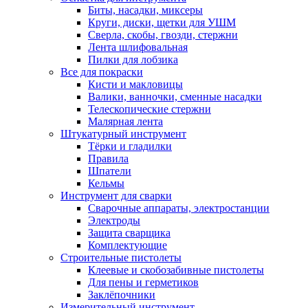
Биты, насадки, миксеры
Круги, диски, щетки для УШМ
Сверла, скобы, гвозди, стержни
Лента шлифовальная
Пилки для лобзика
Все для покраски
Кисти и макловицы
Валики, ванночки, сменные насадки
Телескопические стержни
Малярная лента
Штукатурный инструмент
Тёрки и гладилки
Правила
Шпатели
Кельмы
Инструмент для сварки
Сварочные аппараты, электростанции
Электроды
Защита сварщика
Комплектующие
Строительные пистолеты
Клеевые и скобозабивные пистолеты
Для пены и герметиков
Заклёпочники
Измерительный инструмент