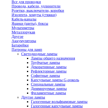
Все для проводки
Провода, кабели, удлинители
Розетки, выключатели, коробки
Изолента, хомуты (стяжки)
Кабель-каналы
Ящики (щиты), боксы
Мультиметры
Металлорукав
Другое
Аккумуляторы
Батарейки
Патроны для ламп
Светодиодные лампы
Лампы общего назначения
Трубчатые лампы
Декоративные лампы
Рефлекторные лампы
Софитные лампы
Капсульные лампы G-цоколь
Специальные лампы
Диммируемые лампы
Филаментные лампы
Другие лампы
Галогенные вольфрамовые лампы
Галогенные капсульные лампы