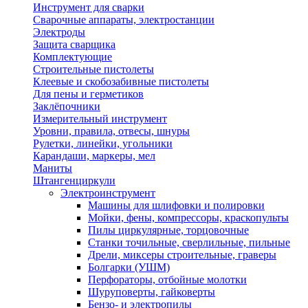
Инструмент для сварки
Сварочные аппараты, электростанции
Электроды
Защита сварщика
Комплектующие
Строительные пистолеты
Клеевые и скобозабивные пистолеты
Для пены и герметиков
Заклёпочники
Измерительный инструмент
Уровни, правила, отвесы, шнуры
Рулетки, линейки, угольники
Карандаши, маркеры, мел
Маниты
Штангенциркули
Электроинструмент
Машины для шлифовки и полировки
Мойки, фены, компрессоры, краскопульты
Пилы циркулярные, торцовочные
Станки точильные, сверлильные, пильные
Дрели, миксеры строительные, граверы
Болгарки (УШМ)
Перфораторы, отбойные молотки
Шуруповерты, гайковерты
Бензо- и электропилы