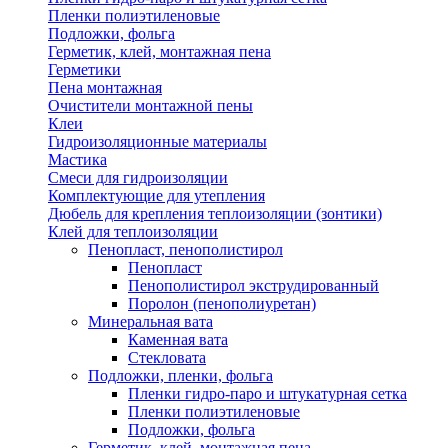
Пленки полиэтиленовые
Подложки, фольга
Герметик, клей, монтажная пена
Герметики
Пена монтажная
Очистители монтажной пены
Клеи
Гидроизоляционные материалы
Мастика
Смеси для гидроизоляции
Комплектующие для утепления
Дюбель для крепления теплоизоляции (зонтики)
Клей для теплоизоляции
Пенопласт, пенополистирол
Пенопласт
Пенополистирол экструдированный
Поролон (пенополиуретан)
Минеральная вата
Каменная вата
Стекловата
Подложки, пленки, фольга
Пленки гидро-паро и штукатурная сетка
Пленки полиэтиленовые
Подложки, фольга
Герметик, клей, монтажная пена