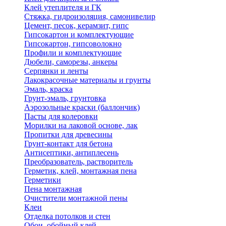
Клей утеплителя и ГК
Стяжка, гидроизоляция, самонивелир
Цемент, песок, керамзит, гипс
Гипсокартон и комплектующие
Гипсокартон, гипсоволокно
Профили и комплектующие
Дюбели, саморезы, анкеры
Серпянки и ленты
Лакокрасочные материалы и грунты
Эмаль, краска
Грунт-эмаль, грунтовка
Аэрозольные краски (баллончик)
Пасты для колеровки
Морилки на лаковой основе, лак
Пропитки для древесины
Грунт-контакт для бетона
Антисептики, антиплесень
Преобразователь, растворитель
Герметик, клей, монтажная пена
Герметики
Пена монтажная
Очистители монтажной пены
Клеи
Отделка потолков и стен
Обои, обойный клей