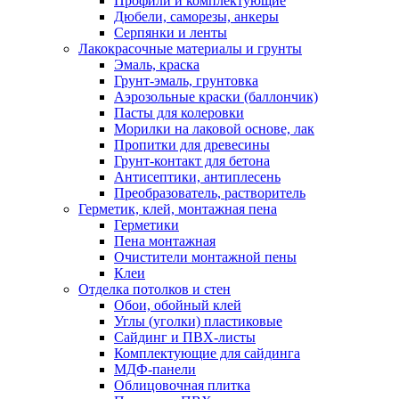
Профили и комплектующие
Дюбели, саморезы, анкеры
Серпянки и ленты
Лакокрасочные материалы и грунты
Эмаль, краска
Грунт-эмаль, грунтовка
Аэрозольные краски (баллончик)
Пасты для колеровки
Морилки на лаковой основе, лак
Пропитки для древесины
Грунт-контакт для бетона
Антисептики, антиплесень
Преобразователь, растворитель
Герметик, клей, монтажная пена
Герметики
Пена монтажная
Очистители монтажной пены
Клеи
Отделка потолков и стен
Обои, обойный клей
Углы (уголки) пластиковые
Сайдинг и ПВХ-листы
Комплектующие для сайдинга
МДФ-панели
Облицовочная плитка