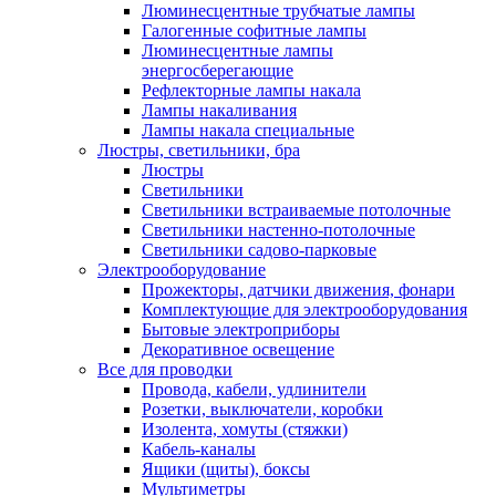
Люминесцентные трубчатые лампы
Галогенные софитные лампы
Люминесцентные лампы
энергосберегающие
Рефлекторные лампы накала
Лампы накаливания
Лампы накала специальные
Люстры, светильники, бра
Люстры
Светильники
Светильники встраиваемые потолочные
Светильники настенно-потолочные
Светильники садово-парковые
Электрооборудование
Прожекторы, датчики движения, фонари
Комплектующие для электрооборудования
Бытовые электроприборы
Декоративное освещение
Все для проводки
Провода, кабели, удлинители
Розетки, выключатели, коробки
Изолента, хомуты (стяжки)
Кабель-каналы
Ящики (щиты), боксы
Мультиметры