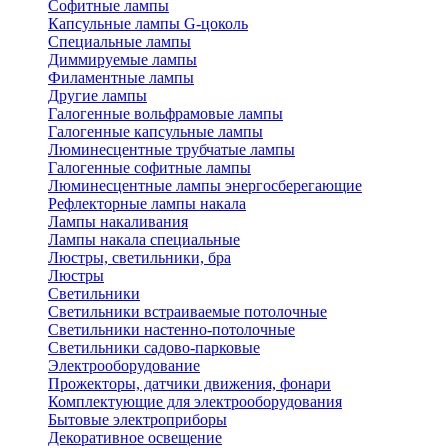
Софитные лампы
Капсульные лампы G-цоколь
Специальные лампы
Диммируемые лампы
Филаментные лампы
Другие лампы
Галогенные вольфрамовые лампы
Галогенные капсульные лампы
Люминесцентные трубчатые лампы
Галогенные софитные лампы
Люминесцентные лампы энергосберегающие
Рефлекторные лампы накала
Лампы накаливания
Лампы накала специальные
Люстры, светильники, бра
Люстры
Светильники
Светильники встраиваемые потолочные
Светильники настенно-потолочные
Светильники садово-парковые
Электрооборудование
Прожекторы, датчики движения, фонари
Комплектующие для электрооборудования
Бытовые электроприборы
Декоративное освещение