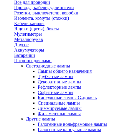
Все для проводки
Провода, кабели, удлинители
Розетки, выключатели, коробки
Изолента, хомуты (стяжки)
Кабель-каналы
Ящики (щиты), боксы
Мультиметры
Металлорукав
Другое
Аккумуляторы
Батарейки
Патроны для ламп
Светодиодные лампы
Лампы общего назначения
Трубчатые лампы
Декоративные лампы
Рефлекторные лампы
Софитные лампы
Капсульные лампы G-цоколь
Специальные лампы
Диммируемые лампы
Филаментные лампы
Другие лампы
Галогенные вольфрамовые лампы
Галогенные капсульные лампы