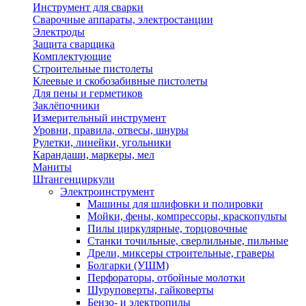
Инструмент для сварки
Сварочные аппараты, электростанции
Электроды
Защита сварщика
Комплектующие
Строительные пистолеты
Клеевые и скобозабивные пистолеты
Для пены и герметиков
Заклёпочники
Измерительный инструмент
Уровни, правила, отвесы, шнуры
Рулетки, линейки, угольники
Карандаши, маркеры, мел
Маниты
Штангенциркули
Электроинструмент
Машины для шлифовки и полировки
Мойки, фены, компрессоры, краскопульты
Пилы циркулярные, торцовочные
Станки точильные, сверлильные, пильные
Дрели, миксеры строительные, граверы
Болгарки (УШМ)
Перфораторы, отбойные молотки
Шуруповерты, гайковерты
Бензо- и электропилы