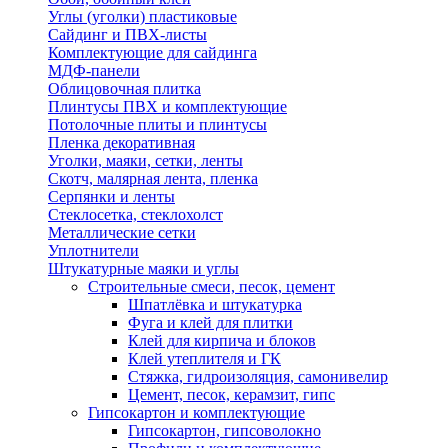
Углы (уголки) пластиковые
Сайдинг и ПВХ-листы
Комплектующие для сайдинга
МДФ-панели
Облицовочная плитка
Плинтусы ПВХ и комплектующие
Потолочные плиты и плинтусы
Пленка декоративная
Уголки, маяки, сетки, ленты
Скотч, малярная лента, пленка
Серпянки и ленты
Стеклосетка, стеклохолст
Металлические сетки
Уплотнители
Штукатурные маяки и углы
Строительные смеси, песок, цемент
Шпатлёвка и штукатурка
Фуга и клей для плитки
Клей для кирпича и блоков
Клей утеплителя и ГК
Стяжка, гидроизоляция, самонивелир
Цемент, песок, керамзит, гипс
Гипсокартон и комплектующие
Гипсокартон, гипсоволокно