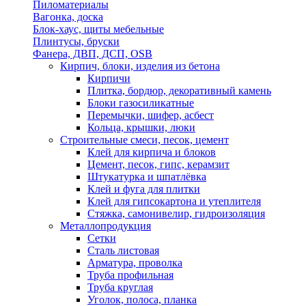
Пиломатериалы
Вагонка, доска
Блок-хаус, щиты мебельные
Плинтусы, бруски
Фанера, ДВП, ДСП, OSB
Кирпич, блоки, изделия из бетона
Кирпичи
Плитка, бордюр, декоративный камень
Блоки газосиликатные
Перемычки, шифер, асбест
Кольца, крышки, люки
Строительные смеси, песок, цемент
Клей для кирпича и блоков
Цемент, песок, гипс, керамзит
Штукатурка и шпатлёвка
Клей и фуга для плитки
Клей для гипсокартона и утеплителя
Стяжка, самонивелир, гидроизоляция
Металлопродукция
Сетки
Сталь листовая
Арматура, проволка
Труба профильная
Труба круглая
Уголок, полоса, планка