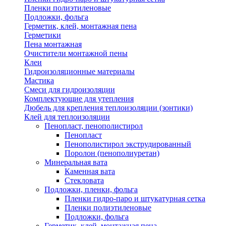
Пленки полиэтиленовые
Подложки, фольга
Герметик, клей, монтажная пена
Герметики
Пена монтажная
Очистители монтажной пены
Клеи
Гидроизоляционные материалы
Мастика
Смеси для гидроизоляции
Комплектующие для утепления
Дюбель для крепления теплоизоляции (зонтики)
Клей для теплоизоляции
Пенопласт, пенополистирол
Пенопласт
Пенополистирол экструдированный
Поролон (пенополиуретан)
Минеральная вата
Каменная вата
Стекловата
Подложки, пленки, фольга
Пленки гидро-паро и штукатурная сетка
Пленки полиэтиленовые
Подложки, фольга
Герметик, клей, монтажная пена