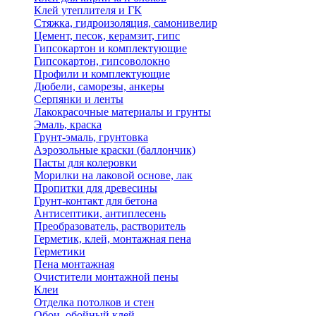
Клей утеплителя и ГК
Стяжка, гидроизоляция, самонивелир
Цемент, песок, керамзит, гипс
Гипсокартон и комплектующие
Гипсокартон, гипсоволокно
Профили и комплектующие
Дюбели, саморезы, анкеры
Серпянки и ленты
Лакокрасочные материалы и грунты
Эмаль, краска
Грунт-эмаль, грунтовка
Аэрозольные краски (баллончик)
Пасты для колеровки
Морилки на лаковой основе, лак
Пропитки для древесины
Грунт-контакт для бетона
Антисептики, антиплесень
Преобразователь, растворитель
Герметик, клей, монтажная пена
Герметики
Пена монтажная
Очистители монтажной пены
Клеи
Отделка потолков и стен
Обои, обойный клей