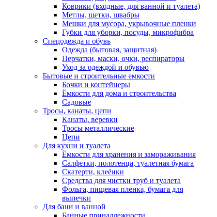
Коврики (входные, для ванной и туалета)
Метлы, щетки, швабры
Мешки для мусора, укрывочные пленки
Губки для уборки, посуды, микрофибра
Спецодежда и обувь
Одежда (бытовая, защитная)
Перчатки, маски, очки, респираторы
Уход за одеждой и обувью
Бытовые и строительные емкости
Бочки и контейнеры
Ёмкости для дома и строительства
Садовые
Тросы, канаты, цепи
Канаты, веревки
Тросы металлические
Цепи
Для кухни и туалета
Ёмкости для хранения и замораживания
Салфетки, полотенца, туалетная бумага
Скатерти, клеёнки
Средства для чистки труб и туалета
Фольга, пищевая пленка, бумага для
выпечки
Для бани и ванной
Банные принадлежности