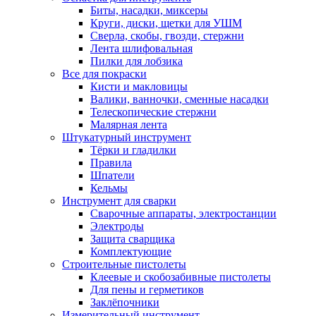
Биты, насадки, миксеры
Круги, диски, щетки для УШМ
Сверла, скобы, гвозди, стержни
Лента шлифовальная
Пилки для лобзика
Все для покраски
Кисти и макловицы
Валики, ванночки, сменные насадки
Телескопические стержни
Малярная лента
Штукатурный инструмент
Тёрки и гладилки
Правила
Шпатели
Кельмы
Инструмент для сварки
Сварочные аппараты, электростанции
Электроды
Защита сварщика
Комплектующие
Строительные пистолеты
Клеевые и скобозабивные пистолеты
Для пены и герметиков
Заклёпочники
Измерительный инструмент