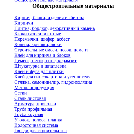
Общестроительные материалы
Кирпич, блоки, изделия из бетона
Кирпичи
Плитка, бордюр, декоративный камень
Блоки газосиликатные
Перемычки, шифер, асбест
Кольца, крышки, люки
Строительные смеси, песок, цемент
Клей для кирпича и блоков
Цемент, песок, гипс, керамзит
Штукатурка и шпатлёвка
Клей и фуга для плитки
Клей для гипсокартона и утеплителя
Стяжка, самонивелир, гидроизоляция
Металлопродукция
Сетки
Сталь листовая
Арматура, проволка
Труба профильная
Труба круглая
Уголок, полоса, планка
Водосточная система
Гвозди для строительства