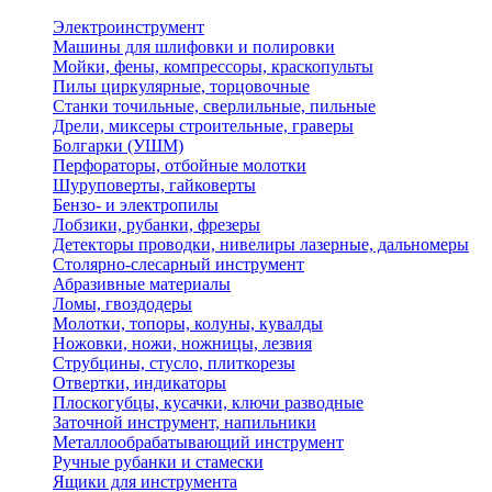
Электроинструмент
Машины для шлифовки и полировки
Мойки, фены, компрессоры, краскопульты
Пилы циркулярные, торцовочные
Станки точильные, сверлильные, пильные
Дрели, миксеры строительные, граверы
Болгарки (УШМ)
Перфораторы, отбойные молотки
Шуруповерты, гайковерты
Бензо- и электропилы
Лобзики, рубанки, фрезеры
Детекторы проводки, нивелиры лазерные, дальномеры
Столярно-слесарный инструмент
Абразивные материалы
Ломы, гвоздодеры
Молотки, топоры, колуны, кувалды
Ножовки, ножи, ножницы, лезвия
Струбцины, стусло, плиткорезы
Отвертки, индикаторы
Плоскогубцы, кусачки, ключи разводные
Заточной инструмент, напильники
Металлообрабатывающий инструмент
Ручные рубанки и стамески
Ящики для инструмента