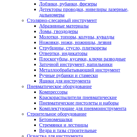
Лобзики, рубанки, фрезеры
Детекторы проводки, нивелиры лазерные,
дальномеры
Столярно-слесарный инструмент
Абразивные материалы
Ломы, гвоздодеры
Молотки, топоры, колуны, кувалды
Ножовки, ножи, ножницы, лезвия
Струбцины, стусло, плиткорезы
Отвертки, индикаторы
Плоскогубцы, кусачки, ключи разводные
Заточной инструмент, напильники
Металлообрабатывающий инструмент
Ручные рубанки и стамески
Ящики для инструмента
Пневматическое оборудование
Компрессоры
Краскораспылители пневматические
Пневматические пистолеты и наборы
Комплектующие для пневмоинструмента
Строительное оборудование
Бетономешалки
Стремянки и лестницы
Ведра и тазы строительные
Оснастка для инструмента