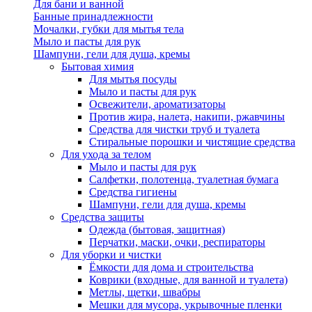
Для бани и ванной
Банные принадлежности
Мочалки, губки для мытья тела
Мыло и пасты для рук
Шампуни, гели для душа, кремы
Бытовая химия
Для мытья посуды
Мыло и пасты для рук
Освежители, ароматизаторы
Против жира, налета, накипи, ржавчины
Средства для чистки труб и туалета
Стиральные порошки и чистящие средства
Для ухода за телом
Мыло и пасты для рук
Салфетки, полотенца, туалетная бумага
Средства гигиены
Шампуни, гели для душа, кремы
Средства защиты
Одежда (бытовая, защитная)
Перчатки, маски, очки, респираторы
Для уборки и чистки
Ёмкости для дома и строительства
Коврики (входные, для ванной и туалета)
Метлы, щетки, швабры
Мешки для мусора, укрывочные пленки