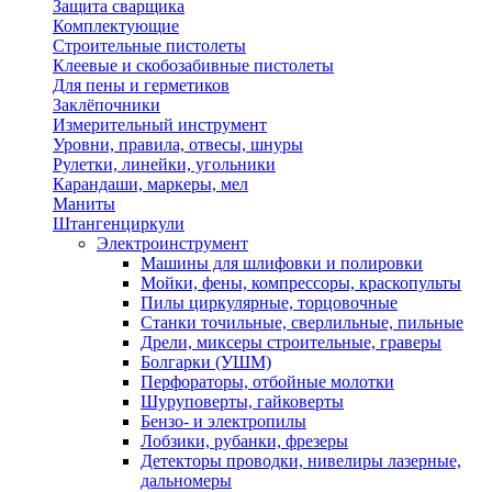
Защита сварщика
Комплектующие
Строительные пистолеты
Клеевые и скобозабивные пистолеты
Для пены и герметиков
Заклёпочники
Измерительный инструмент
Уровни, правила, отвесы, шнуры
Рулетки, линейки, угольники
Карандаши, маркеры, мел
Маниты
Штангенциркули
Электроинструмент
Машины для шлифовки и полировки
Мойки, фены, компрессоры, краскопульты
Пилы циркулярные, торцовочные
Станки точильные, сверлильные, пильные
Дрели, миксеры строительные, граверы
Болгарки (УШМ)
Перфораторы, отбойные молотки
Шуруповерты, гайковерты
Бензо- и электропилы
Лобзики, рубанки, фрезеры
Детекторы проводки, нивелиры лазерные,
дальномеры