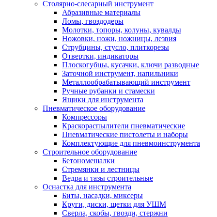
Столярно-слесарный инструмент
Абразивные материалы
Ломы, гвоздодеры
Молотки, топоры, колуны, кувалды
Ножовки, ножи, ножницы, лезвия
Струбцины, стусло, плиткорезы
Отвертки, индикаторы
Плоскогубцы, кусачки, ключи разводные
Заточной инструмент, напильники
Металлообрабатывающий инструмент
Ручные рубанки и стамески
Ящики для инструмента
Пневматическое оборудование
Компрессоры
Краскораспылители пневматические
Пневматические пистолеты и наборы
Комплектующие для пневмоинструмента
Строительное оборудование
Бетономешалки
Стремянки и лестницы
Ведра и тазы строительные
Оснастка для инструмента
Биты, насадки, миксеры
Круги, диски, щетки для УШМ
Сверла, скобы, гвозди, стержни