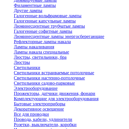
Диммируемые лампы
Филаментные лампы
Другие лампы
Галогенные вольфрамовые лампы
Галогенные капсульные лампы
Люминесцентные трубчатые лампы
Галогенные софитные лампы
Люминесцентные лампы энергосберегающие
Рефлекторные лампы накала
Лампы накаливания
Лампы накала специальные
Люстры, светильники, бра
Люстры
Светильники
Светильники встраиваемые потолочные
Светильники настенно-потолочные
Светильники садово-парковые
Электрооборудование
Прожекторы, датчики движения, фонари
Комплектующие для электрооборудования
Бытовые электроприборы
Декоративное освещение
Все для проводки
Провода, кабели, удлинители
Розетки, выключатели, коробки