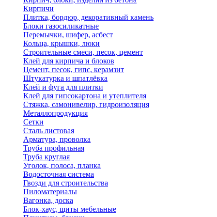
Кирпичи
Плитка, бордюр, декоративный камень
Блоки газосиликатные
Перемычки, шифер, асбест
Кольца, крышки, люки
Строительные смеси, песок, цемент
Клей для кирпича и блоков
Цемент, песок, гипс, керамзит
Штукатурка и шпатлёвка
Клей и фуга для плитки
Клей для гипсокартона и утеплителя
Стяжка, самонивелир, гидроизоляция
Металлопродукция
Сетки
Сталь листовая
Арматура, проволка
Труба профильная
Труба круглая
Уголок, полоса, планка
Водосточная система
Гвозди для строительства
Пиломатериалы
Вагонка, доска
Блок-хаус, щиты мебельные