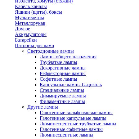
Изолента, хомуты (стяжки)
Кабель-каналы
Ящики (щиты), боксы
Мультиметры
Металлорукав
Другое
Аккумуляторы
Батарейки
Патроны для ламп
Светодиодные лампы
Лампы общего назначения
Трубчатые лампы
Декоративные лампы
Рефлекторные лампы
Софитные лампы
Капсульные лампы G-цоколь
Специальные лампы
Диммируемые лампы
Филаментные лампы
Другие лампы
Галогенные вольфрамовые лампы
Галогенные капсульные лампы
Люминесцентные трубчатые лампы
Галогенные софитные лампы
Люминесцентные лампы