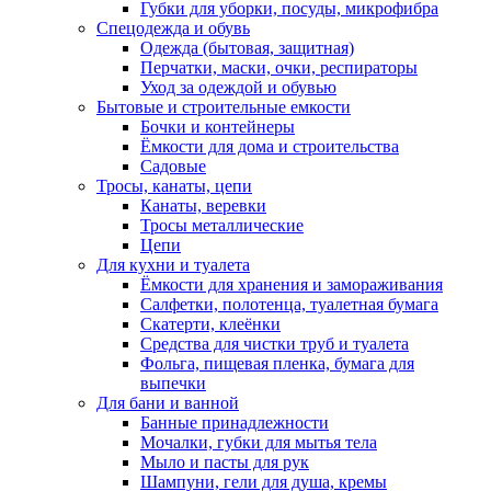
Губки для уборки, посуды, микрофибра
Спецодежда и обувь
Одежда (бытовая, защитная)
Перчатки, маски, очки, респираторы
Уход за одеждой и обувью
Бытовые и строительные емкости
Бочки и контейнеры
Ёмкости для дома и строительства
Садовые
Тросы, канаты, цепи
Канаты, веревки
Тросы металлические
Цепи
Для кухни и туалета
Ёмкости для хранения и замораживания
Салфетки, полотенца, туалетная бумага
Скатерти, клеёнки
Средства для чистки труб и туалета
Фольга, пищевая пленка, бумага для
выпечки
Для бани и ванной
Банные принадлежности
Мочалки, губки для мытья тела
Мыло и пасты для рук
Шампуни, гели для душа, кремы