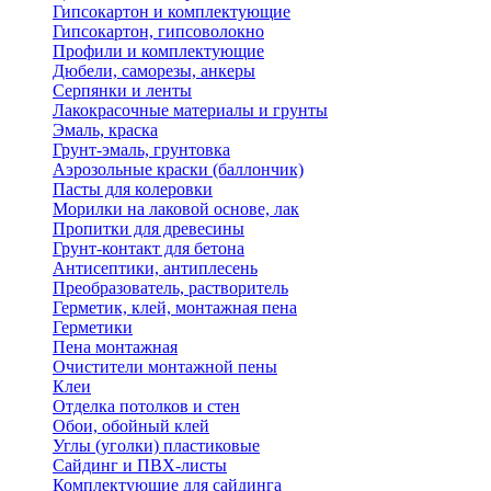
Гипсокартон и комплектующие
Гипсокартон, гипсоволокно
Профили и комплектующие
Дюбели, саморезы, анкеры
Серпянки и ленты
Лакокрасочные материалы и грунты
Эмаль, краска
Грунт-эмаль, грунтовка
Аэрозольные краски (баллончик)
Пасты для колеровки
Морилки на лаковой основе, лак
Пропитки для древесины
Грунт-контакт для бетона
Антисептики, антиплесень
Преобразователь, растворитель
Герметик, клей, монтажная пена
Герметики
Пена монтажная
Очистители монтажной пены
Клеи
Отделка потолков и стен
Обои, обойный клей
Углы (уголки) пластиковые
Сайдинг и ПВХ-листы
Комплектующие для сайдинга