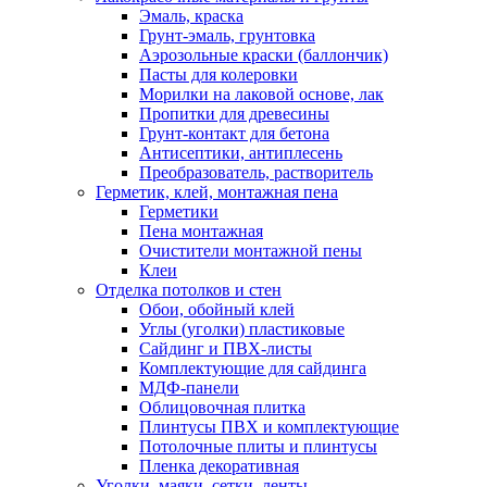
Эмаль, краска
Грунт-эмаль, грунтовка
Аэрозольные краски (баллончик)
Пасты для колеровки
Морилки на лаковой основе, лак
Пропитки для древесины
Грунт-контакт для бетона
Антисептики, антиплесень
Преобразователь, растворитель
Герметик, клей, монтажная пена
Герметики
Пена монтажная
Очистители монтажной пены
Клеи
Отделка потолков и стен
Обои, обойный клей
Углы (уголки) пластиковые
Сайдинг и ПВХ-листы
Комплектующие для сайдинга
МДФ-панели
Облицовочная плитка
Плинтусы ПВХ и комплектующие
Потолочные плиты и плинтусы
Пленка декоративная
Уголки, маяки, сетки, ленты