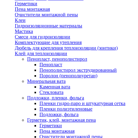
Герметики
Пена монтажная
Очистители монтажной пены
Клеи
Гидроизоляционные материалы
Мастика
Смеси для гидроизоляции
Комплектующие для утепления
Дюбель для крепления теплоизоляции (зонтики)
Клей для теплоизоляции
Пенопласт, пенополистирол
Пенопласт
Пенополистирол экструдированный
Поролон (пенополиуретан)
Минеральная вата
Каменная вата
Стекловата
Подложки, пленки, фольга
Пленки гидро-паро и штукатурная сетка
Пленки полиэтиленовые
Подложки, фольга
Герметик, клей, монтажная пена
Герметики
Пена монтажная
Очистители монтажной пены