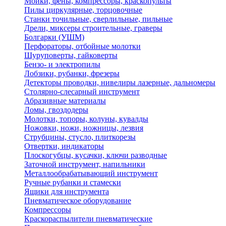
Мойки, фены, компрессоры, краскопульты
Пилы циркулярные, торцовочные
Станки точильные, сверлильные, пильные
Дрели, миксеры строительные, граверы
Болгарки (УШМ)
Перфораторы, отбойные молотки
Шуруповерты, гайковерты
Бензо- и электропилы
Лобзики, рубанки, фрезеры
Детекторы проводки, нивелиры лазерные, дальномеры
Столярно-слесарный инструмент
Абразивные материалы
Ломы, гвоздодеры
Молотки, топоры, колуны, кувалды
Ножовки, ножи, ножницы, лезвия
Струбцины, стусло, плиткорезы
Отвертки, индикаторы
Плоскогубцы, кусачки, ключи разводные
Заточной инструмент, напильники
Металлообрабатывающий инструмент
Ручные рубанки и стамески
Ящики для инструмента
Пневматическое оборудование
Компрессоры
Краскораспылители пневматические