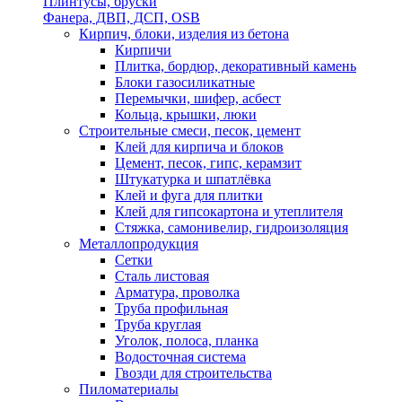
Плинтусы, бруски
Фанера, ДВП, ДСП, OSB
Кирпич, блоки, изделия из бетона
Кирпичи
Плитка, бордюр, декоративный камень
Блоки газосиликатные
Перемычки, шифер, асбест
Кольца, крышки, люки
Строительные смеси, песок, цемент
Клей для кирпича и блоков
Цемент, песок, гипс, керамзит
Штукатурка и шпатлёвка
Клей и фуга для плитки
Клей для гипсокартона и утеплителя
Стяжка, самонивелир, гидроизоляция
Металлопродукция
Сетки
Сталь листовая
Арматура, проволка
Труба профильная
Труба круглая
Уголок, полоса, планка
Водосточная система
Гвозди для строительства
Пиломатериалы