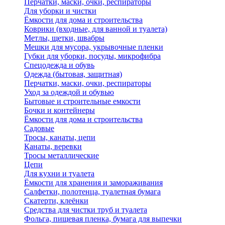
Перчатки, маски, очки, респираторы
Для уборки и чистки
Ёмкости для дома и строительства
Коврики (входные, для ванной и туалета)
Метлы, щетки, швабры
Мешки для мусора, укрывочные пленки
Губки для уборки, посуды, микрофибра
Спецодежда и обувь
Одежда (бытовая, защитная)
Перчатки, маски, очки, респираторы
Уход за одеждой и обувью
Бытовые и строительные емкости
Бочки и контейнеры
Ёмкости для дома и строительства
Садовые
Тросы, канаты, цепи
Канаты, веревки
Тросы металлические
Цепи
Для кухни и туалета
Ёмкости для хранения и замораживания
Салфетки, полотенца, туалетная бумага
Скатерти, клеёнки
Средства для чистки труб и туалета
Фольга, пищевая пленка, бумага для выпечки