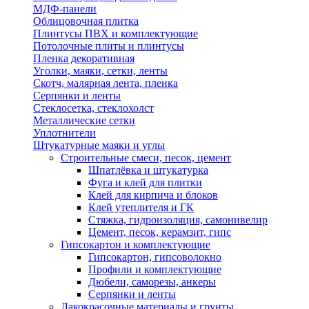
МДФ-панели
Облицовочная плитка
Плинтусы ПВХ и комплектующие
Потолочные плиты и плинтусы
Пленка декоративная
Уголки, маяки, сетки, ленты
Скотч, малярная лента, пленка
Серпянки и ленты
Стеклосетка, стеклохолст
Металлические сетки
Уплотнители
Штукатурные маяки и углы
Строительные смеси, песок, цемент
Шпатлёвка и штукатурка
Фуга и клей для плитки
Клей для кирпича и блоков
Клей утеплителя и ГК
Стяжка, гидроизоляция, самонивелир
Цемент, песок, керамзит, гипс
Гипсокартон и комплектующие
Гипсокартон, гипсоволокно
Профили и комплектующие
Дюбели, саморезы, анкеры
Серпянки и ленты
Лакокрасочные материалы и грунты