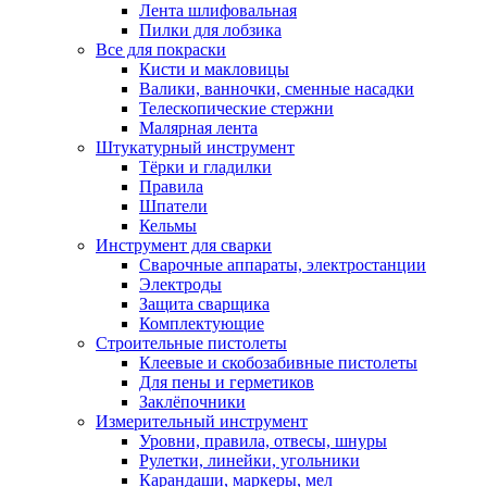
Лента шлифовальная
Пилки для лобзика
Все для покраски
Кисти и макловицы
Валики, ванночки, сменные насадки
Телескопические стержни
Малярная лента
Штукатурный инструмент
Тёрки и гладилки
Правила
Шпатели
Кельмы
Инструмент для сварки
Сварочные аппараты, электростанции
Электроды
Защита сварщика
Комплектующие
Строительные пистолеты
Клеевые и скобозабивные пистолеты
Для пены и герметиков
Заклёпочники
Измерительный инструмент
Уровни, правила, отвесы, шнуры
Рулетки, линейки, угольники
Карандаши, маркеры, мел