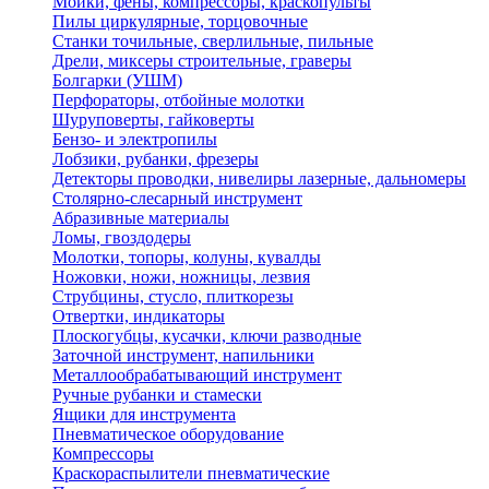
Мойки, фены, компрессоры, краскопульты
Пилы циркулярные, торцовочные
Станки точильные, сверлильные, пильные
Дрели, миксеры строительные, граверы
Болгарки (УШМ)
Перфораторы, отбойные молотки
Шуруповерты, гайковерты
Бензо- и электропилы
Лобзики, рубанки, фрезеры
Детекторы проводки, нивелиры лазерные, дальномеры
Столярно-слесарный инструмент
Абразивные материалы
Ломы, гвоздодеры
Молотки, топоры, колуны, кувалды
Ножовки, ножи, ножницы, лезвия
Струбцины, стусло, плиткорезы
Отвертки, индикаторы
Плоскогубцы, кусачки, ключи разводные
Заточной инструмент, напильники
Металлообрабатывающий инструмент
Ручные рубанки и стамески
Ящики для инструмента
Пневматическое оборудование
Компрессоры
Краскораспылители пневматические