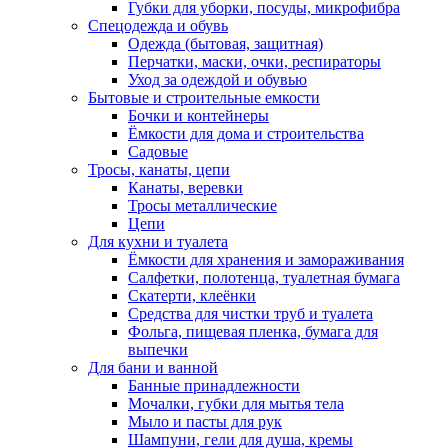
Губки для уборки, посуды, микрофибра
Спецодежда и обувь
Одежда (бытовая, защитная)
Перчатки, маски, очки, респираторы
Уход за одеждой и обувью
Бытовые и строительные емкости
Бочки и контейнеры
Ёмкости для дома и строительства
Садовые
Тросы, канаты, цепи
Канаты, веревки
Тросы металлические
Цепи
Для кухни и туалета
Ёмкости для хранения и замораживания
Салфетки, полотенца, туалетная бумага
Скатерти, клеёнки
Средства для чистки труб и туалета
Фольга, пищевая пленка, бумага для
выпечки
Для бани и ванной
Банные принадлежности
Мочалки, губки для мытья тела
Мыло и пасты для рук
Шампуни, гели для душа, кремы