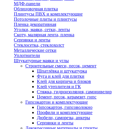
МДФ-панели
Облицовочная плитка
Плинтусы ПВХ и комплектующие
Потолочные плиты и плинтусы
Пленка декоративная
Уголки, маяки, сетки, ленты
Скотч, малярная лента, пленка
Серпянки и ленты
Стеклосетка, стеклохолст
Металлические сетки
Уплотнители
Штукатурные маяки и углы
Строительные смеси, песок, цемент
Шпатлёвка и штукатурка
Фуга и клей для плитки
Клей для кирпича и блоков
Клей утеплителя и ГК
Стяжка, гидроизоляция, самонивелир
Цемент, песок, керамзит, гипс
Гипсокартон и комплектующие
Гипсокартон, гипсоволокно
Профили и комплектующие
Дюбели, саморезы, анкеры
Серпянки и ленты
Лакокрасочные материалы и грунты