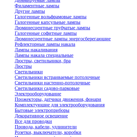
Диммируемые лампы
Филаментные лампы
Другие лампы
Галогенные вольфрамовые лампы
Галогенные капсульные лампы
Люминесцентные трубчатые лампы
Галогенные софитные лампы
Люминесцентные лампы энергосберегающие
Рефлекторные лампы накала
Лампы накаливания
Лампы накала специальные
Люстры, светильники, бра
Люстры
Светильники
Светильники встраиваемые потолочные
Светильники настенно-потолочные
Светильники садово-парковые
Электрооборудование
Прожекторы, датчики движения, фонари
Комплектующие для электрооборудования
Бытовые электроприборы
Декоративное освещение
Все для проводки
Провода, кабели, удлинители
Розетки, выключатели, коробки