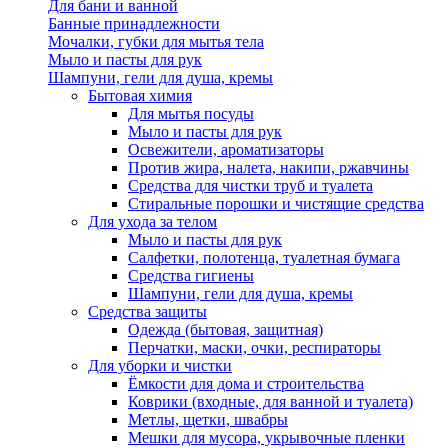
Для бани и ванной
Банные принадлежности
Мочалки, губки для мытья тела
Мыло и пасты для рук
Шампуни, гели для душа, кремы
Бытовая химия
Для мытья посуды
Мыло и пасты для рук
Освежители, ароматизаторы
Против жира, налета, накипи, ржавчины
Средства для чистки труб и туалета
Стиральные порошки и чистящие средства
Для ухода за телом
Мыло и пасты для рук
Салфетки, полотенца, туалетная бумага
Средства гигиены
Шампуни, гели для душа, кремы
Средства защиты
Одежда (бытовая, защитная)
Перчатки, маски, очки, респираторы
Для уборки и чистки
Ёмкости для дома и строительства
Коврики (входные, для ванной и туалета)
Метлы, щетки, швабры
Мешки для мусора, укрывочные пленки