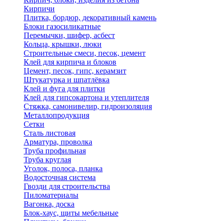
Кирпичи
Плитка, бордюр, декоративный камень
Блоки газосиликатные
Перемычки, шифер, асбест
Кольца, крышки, люки
Строительные смеси, песок, цемент
Клей для кирпича и блоков
Цемент, песок, гипс, керамзит
Штукатурка и шпатлёвка
Клей и фуга для плитки
Клей для гипсокартона и утеплителя
Стяжка, самонивелир, гидроизоляция
Металлопродукция
Сетки
Сталь листовая
Арматура, проволка
Труба профильная
Труба круглая
Уголок, полоса, планка
Водосточная система
Гвозди для строительства
Пиломатериалы
Вагонка, доска
Блок-хаус, щиты мебельные