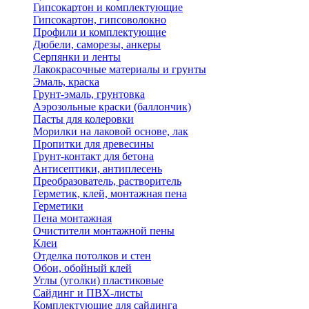
Гипсокартон и комплектующие
Гипсокартон, гипсоволокно
Профили и комплектующие
Дюбели, саморезы, анкеры
Серпянки и ленты
Лакокрасочные материалы и грунты
Эмаль, краска
Грунт-эмаль, грунтовка
Аэрозольные краски (баллончик)
Пасты для колеровки
Морилки на лаковой основе, лак
Пропитки для древесины
Грунт-контакт для бетона
Антисептики, антиплесень
Преобразователь, растворитель
Герметик, клей, монтажная пена
Герметики
Пена монтажная
Очистители монтажной пены
Клеи
Отделка потолков и стен
Обои, обойный клей
Углы (уголки) пластиковые
Сайдинг и ПВХ-листы
Комплектующие для сайдинга