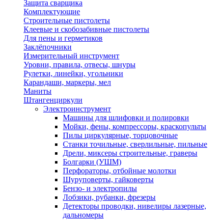
Защита сварщика
Комплектующие
Строительные пистолеты
Клеевые и скобозабивные пистолеты
Для пены и герметиков
Заклёпочники
Измерительный инструмент
Уровни, правила, отвесы, шнуры
Рулетки, линейки, угольники
Карандаши, маркеры, мел
Маниты
Штангенциркули
Электроинструмент
Машины для шлифовки и полировки
Мойки, фены, компрессоры, краскопульты
Пилы циркулярные, торцовочные
Станки точильные, сверлильные, пильные
Дрели, миксеры строительные, граверы
Болгарки (УШМ)
Перфораторы, отбойные молотки
Шуруповерты, гайковерты
Бензо- и электропилы
Лобзики, рубанки, фрезеры
Детекторы проводки, нивелиры лазерные,
дальномеры