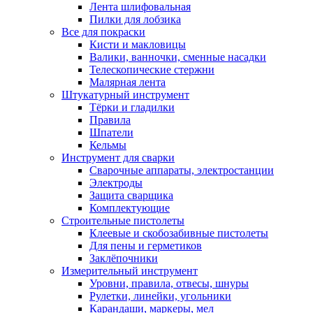
Лента шлифовальная
Пилки для лобзика
Все для покраски
Кисти и макловицы
Валики, ванночки, сменные насадки
Телескопические стержни
Малярная лента
Штукатурный инструмент
Тёрки и гладилки
Правила
Шпатели
Кельмы
Инструмент для сварки
Сварочные аппараты, электростанции
Электроды
Защита сварщика
Комплектующие
Строительные пистолеты
Клеевые и скобозабивные пистолеты
Для пены и герметиков
Заклёпочники
Измерительный инструмент
Уровни, правила, отвесы, шнуры
Рулетки, линейки, угольники
Карандаши, маркеры, мел