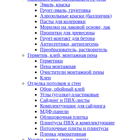
Эмаль, краска
Грунт-эмаль, грунтовка
Аэрозольные краски (баллончик)
Пасты для колеровки
Морилки на лаковой основе, лак
Пропитки для древесины
Грунт-контакт для бетона
Антисептики, антиплесень
Преобразователь, растворитель
Герметик, клей, монтажная пена
Герметики
Пена монтажная
Очистители монтажной пены
Клеи
Отделка потолков и стен
Обои, обойный клей
Углы (уголки) пластиковые
Сайдинг и ПВХ-листы
Комплектующие для сайдинга
МДФ-панели
Облицовочная плитка
Плинтусы ПВХ и комплектующие
Потолочные плиты и плинтусы
Пленка декоративная
Уголки, маяки, сетки, ленты