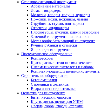
Столярно-слесарный инструмент
Абразивные материалы
Ломы, гвоздодеры
Молотки, топоры, колуны, кувалды
Ножовки, ножи, ножницы, лезвия
Струбцины, стусло, плиткорезы
Отвертки, индикаторы
Плоскогубцы, кусачки, ключи разводные
Заточной инструмент, напильники
Металлообрабатывающий инструмент
Ручные рубанки и стамески
Ящики для инструмента
Пневматическое оборудование
Компрессоры
Краскораспылители пневматические
Пневматические пистолеты и наборы
Комплектующие для пневмоинструмента
Строительное оборудование
Бетономешалки
Стремянки и лестницы
Ведра и тазы строительные
Оснастка для инструмента
Биты, насадки, миксеры
Круги, диски, щетки для УШМ
Сверла, скобы, гвозди, стержни