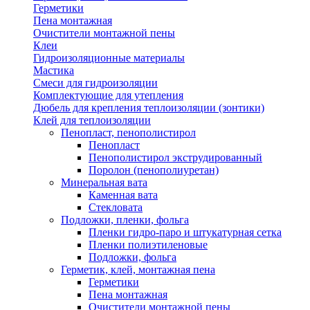
Герметики
Пена монтажная
Очистители монтажной пены
Клеи
Гидроизоляционные материалы
Мастика
Смеси для гидроизоляции
Комплектующие для утепления
Дюбель для крепления теплоизоляции (зонтики)
Клей для теплоизоляции
Пенопласт, пенополистирол
Пенопласт
Пенополистирол экструдированный
Поролон (пенополиуретан)
Минеральная вата
Каменная вата
Стекловата
Подложки, пленки, фольга
Пленки гидро-паро и штукатурная сетка
Пленки полиэтиленовые
Подложки, фольга
Герметик, клей, монтажная пена
Герметики
Пена монтажная
Очистители монтажной пены