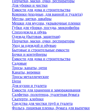
Перчатки, маски, очки, респираторы
Для уборки и чистки
Ёмкости для дома и строительства
Коврики (входные, для ванной и туалета)
Метлы, щетки, швабры
Мешки для мусора, укрывочные пленки
Губки для уборки, посуды, микрофибра
Спецодежда и обувь
Одежда (бытовая, защитная)
Перчатки, маски, очки, респираторы
Уход за одеждой и обувью
Бытовые и строительные емкости
Бочки и контейнеры
Ёмкости для дома и строительства
Садовые
Тросы, канаты, цепи
Канаты, веревки
Тросы металлические
Цепи
Для кухни и туалета
Ёмкости для хранения и замораживания
Салфетки, полотенца, туалетная бумага
Скатерти, клеёнки
Средства для чистки труб и туалета
Фольга, пищевая пленка, бумага для выпечки