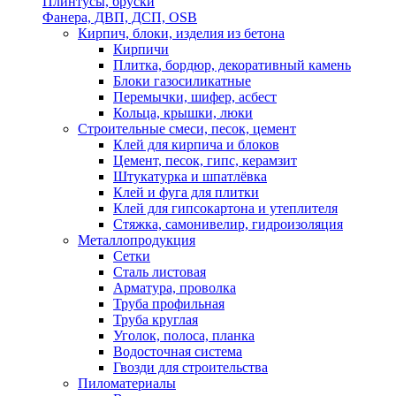
Плинтусы, бруски
Фанера, ДВП, ДСП, OSB
Кирпич, блоки, изделия из бетона
Кирпичи
Плитка, бордюр, декоративный камень
Блоки газосиликатные
Перемычки, шифер, асбест
Кольца, крышки, люки
Строительные смеси, песок, цемент
Клей для кирпича и блоков
Цемент, песок, гипс, керамзит
Штукатурка и шпатлёвка
Клей и фуга для плитки
Клей для гипсокартона и утеплителя
Стяжка, самонивелир, гидроизоляция
Металлопродукция
Сетки
Сталь листовая
Арматура, проволка
Труба профильная
Труба круглая
Уголок, полоса, планка
Водосточная система
Гвозди для строительства
Пиломатериалы