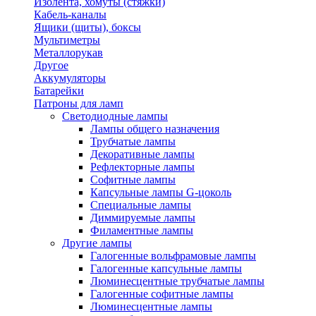
Изолента, хомуты (стяжки)
Кабель-каналы
Ящики (щиты), боксы
Мультиметры
Металлорукав
Другое
Аккумуляторы
Батарейки
Патроны для ламп
Светодиодные лампы
Лампы общего назначения
Трубчатые лампы
Декоративные лампы
Рефлекторные лампы
Софитные лампы
Капсульные лампы G-цоколь
Специальные лампы
Диммируемые лампы
Филаментные лампы
Другие лампы
Галогенные вольфрамовые лампы
Галогенные капсульные лампы
Люминесцентные трубчатые лампы
Галогенные софитные лампы
Люминесцентные лампы