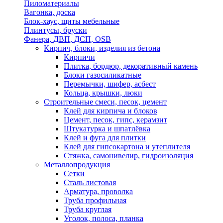
Пиломатериалы
Вагонка, доска
Блок-хаус, щиты мебельные
Плинтусы, бруски
Фанера, ДВП, ДСП, OSB
Кирпич, блоки, изделия из бетона
Кирпичи
Плитка, бордюр, декоративный камень
Блоки газосиликатные
Перемычки, шифер, асбест
Кольца, крышки, люки
Строительные смеси, песок, цемент
Клей для кирпича и блоков
Цемент, песок, гипс, керамзит
Штукатурка и шпатлёвка
Клей и фуга для плитки
Клей для гипсокартона и утеплителя
Стяжка, самонивелир, гидроизоляция
Металлопродукция
Сетки
Сталь листовая
Арматура, проволка
Труба профильная
Труба круглая
Уголок, полоса, планка