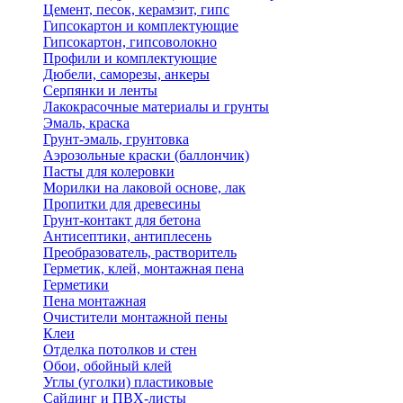
Цемент, песок, керамзит, гипс
Гипсокартон и комплектующие
Гипсокартон, гипсоволокно
Профили и комплектующие
Дюбели, саморезы, анкеры
Серпянки и ленты
Лакокрасочные материалы и грунты
Эмаль, краска
Грунт-эмаль, грунтовка
Аэрозольные краски (баллончик)
Пасты для колеровки
Морилки на лаковой основе, лак
Пропитки для древесины
Грунт-контакт для бетона
Антисептики, антиплесень
Преобразователь, растворитель
Герметик, клей, монтажная пена
Герметики
Пена монтажная
Очистители монтажной пены
Клеи
Отделка потолков и стен
Обои, обойный клей
Углы (уголки) пластиковые
Сайдинг и ПВХ-листы