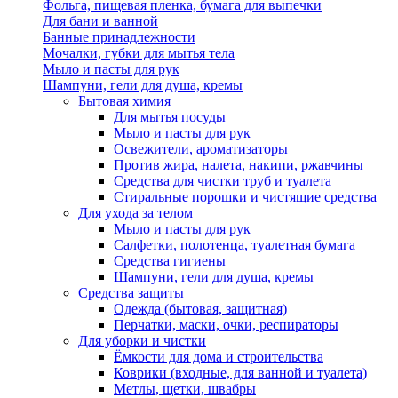
Фольга, пищевая пленка, бумага для выпечки
Для бани и ванной
Банные принадлежности
Мочалки, губки для мытья тела
Мыло и пасты для рук
Шампуни, гели для душа, кремы
Бытовая химия
Для мытья посуды
Мыло и пасты для рук
Освежители, ароматизаторы
Против жира, налета, накипи, ржавчины
Средства для чистки труб и туалета
Стиральные порошки и чистящие средства
Для ухода за телом
Мыло и пасты для рук
Салфетки, полотенца, туалетная бумага
Средства гигиены
Шампуни, гели для душа, кремы
Средства защиты
Одежда (бытовая, защитная)
Перчатки, маски, очки, респираторы
Для уборки и чистки
Ёмкости для дома и строительства
Коврики (входные, для ванной и туалета)
Метлы, щетки, швабры