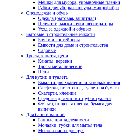
Мешки для мусора, укрывочные пленки
Губки для уборки, посуды, микрофибра
Спецодежда и обувь
Одежда (бытовая, защитная)
Перчатки, маски, очки, респираторы
Уход за одеждой и обувью
Бытовые и строительные емкости
Бочки и контейнеры
Ёмкости для дома и строительства
Садовые
Тросы, канаты, цепи
Канаты, веревки
Тросы металлические
Цепи
Для кухни и туалета
Ёмкости для хранения и замораживания
Салфетки, полотенца, туалетная бумага
Скатерти, клеёнки
Средства для чистки труб и туалета
Фольга, пищевая пленка, бумага для
выпечки
Для бани и ванной
Банные принадлежности
Мочалки, губки для мытья тела
Мыло и пасты для рук