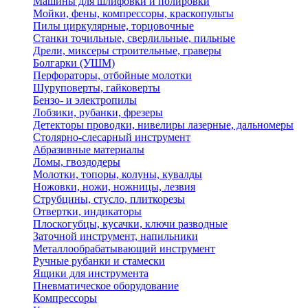
Машины для шлифовки и полировки
Мойки, фены, компрессоры, краскопульты
Пилы циркулярные, торцовочные
Станки точильные, сверлильные, пильные
Дрели, миксеры строительные, граверы
Болгарки (УШМ)
Перфораторы, отбойные молотки
Шуруповерты, гайковерты
Бензо- и электропилы
Лобзики, рубанки, фрезеры
Детекторы проводки, нивелиры лазерные, дальномеры
Столярно-слесарный инструмент
Абразивные материалы
Ломы, гвоздодеры
Молотки, топоры, колуны, кувалды
Ножовки, ножи, ножницы, лезвия
Струбцины, стусло, плиткорезы
Отвертки, индикаторы
Плоскогубцы, кусачки, ключи разводные
Заточной инструмент, напильники
Металлообрабатывающий инструмент
Ручные рубанки и стамески
Ящики для инструмента
Пневматическое оборудование
Компрессоры