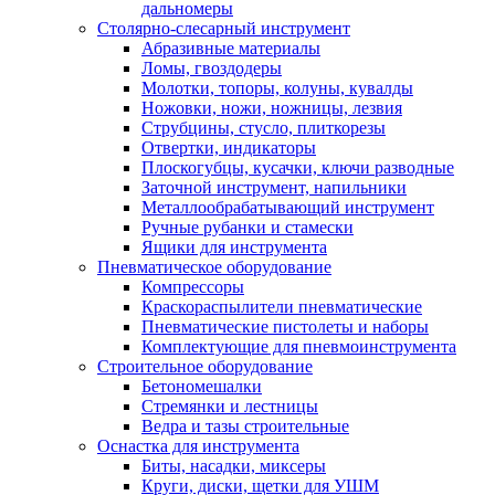
дальномеры
Столярно-слесарный инструмент
Абразивные материалы
Ломы, гвоздодеры
Молотки, топоры, колуны, кувалды
Ножовки, ножи, ножницы, лезвия
Струбцины, стусло, плиткорезы
Отвертки, индикаторы
Плоскогубцы, кусачки, ключи разводные
Заточной инструмент, напильники
Металлообрабатывающий инструмент
Ручные рубанки и стамески
Ящики для инструмента
Пневматическое оборудование
Компрессоры
Краскораспылители пневматические
Пневматические пистолеты и наборы
Комплектующие для пневмоинструмента
Строительное оборудование
Бетономешалки
Стремянки и лестницы
Ведра и тазы строительные
Оснастка для инструмента
Биты, насадки, миксеры
Круги, диски, щетки для УШМ