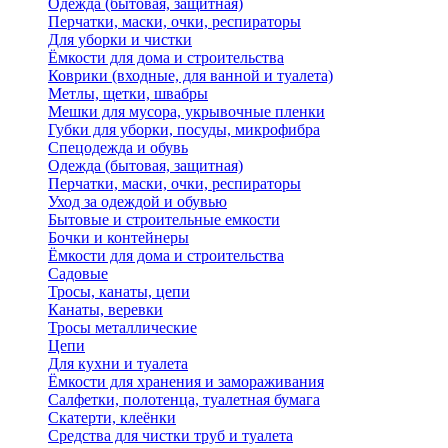
Одежда (бытовая, защитная)
Перчатки, маски, очки, респираторы
Для уборки и чистки
Ёмкости для дома и строительства
Коврики (входные, для ванной и туалета)
Метлы, щетки, швабры
Мешки для мусора, укрывочные пленки
Губки для уборки, посуды, микрофибра
Спецодежда и обувь
Одежда (бытовая, защитная)
Перчатки, маски, очки, респираторы
Уход за одеждой и обувью
Бытовые и строительные емкости
Бочки и контейнеры
Ёмкости для дома и строительства
Садовые
Тросы, канаты, цепи
Канаты, веревки
Тросы металлические
Цепи
Для кухни и туалета
Ёмкости для хранения и замораживания
Салфетки, полотенца, туалетная бумага
Скатерти, клеёнки
Средства для чистки труб и туалета