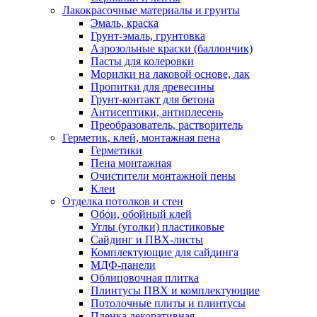
Лакокрасочные материалы и грунты
Эмаль, краска
Грунт-эмаль, грунтовка
Аэрозольные краски (баллончик)
Пасты для колеровки
Морилки на лаковой основе, лак
Пропитки для древесины
Грунт-контакт для бетона
Антисептики, антиплесень
Преобразователь, растворитель
Герметик, клей, монтажная пена
Герметики
Пена монтажная
Очистители монтажной пены
Клеи
Отделка потолков и стен
Обои, обойный клей
Углы (уголки) пластиковые
Сайдинг и ПВХ-листы
Комплектующие для сайдинга
МДФ-панели
Облицовочная плитка
Плинтусы ПВХ и комплектующие
Потолочные плиты и плинтусы
Пленка декоративная