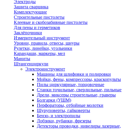
Электроды
Защита сварщика
Комплектующие
Строительные пистолеты
Клеевые и скобозабивные пистолеты
Для пены и герметиков
Заклёпочники
Измерительный инструмент
Уровни, правила, отвесы, шнуры
Рулетки, линейки, угольники
Карандаши, маркеры, мел
Маниты
Штангенциркули
Электроинструмент
Машины для шлифовки и полировки
Мойки, фены, компрессоры, краскопульты
Пилы циркулярные, торцовочные
Станки точильные, сверлильные, пильные
Дрели, миксеры строительные, граверы
Болгарки (УШМ)
Перфораторы, отбойные молотки
Шуруповерты, гайковерты
Бензо- и электропилы
Лобзики, рубанки, фрезеры
Детекторы проводки, нивелиры лазерные,