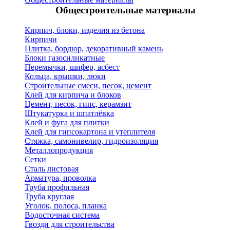
Общестроительные материалы
Кирпич, блоки, изделия из бетона
Кирпичи
Плитка, бордюр, декоративный камень
Блоки газосиликатные
Перемычки, шифер, асбест
Кольца, крышки, люки
Строительные смеси, песок, цемент
Клей для кирпича и блоков
Цемент, песок, гипс, керамзит
Штукатурка и шпатлёвка
Клей и фуга для плитки
Клей для гипсокартона и утеплителя
Стяжка, самонивелир, гидроизоляция
Металлопродукция
Сетки
Сталь листовая
Арматура, проволка
Труба профильная
Труба круглая
Уголок, полоса, планка
Водосточная система
Гвозди для строительства