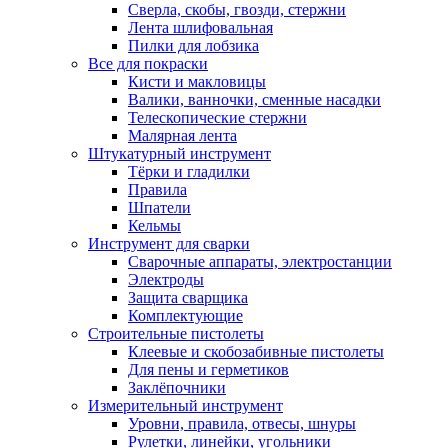
Сверла, скобы, гвозди, стержни
Лента шлифовальная
Пилки для лобзика
Все для покраски
Кисти и макловицы
Валики, ванночки, сменные насадки
Телескопические стержни
Малярная лента
Штукатурный инструмент
Тёрки и гладилки
Правила
Шпатели
Кельмы
Инструмент для сварки
Сварочные аппараты, электростанции
Электроды
Защита сварщика
Комплектующие
Строительные пистолеты
Клеевые и скобозабивные пистолеты
Для пены и герметиков
Заклёпочники
Измерительный инструмент
Уровни, правила, отвесы, шнуры
Рулетки, линейки, угольники