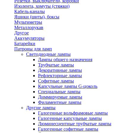
Розетки, выключатели, коробки
Изолента, хомуты (стяжки)
Кабель-каналы
Ящики (щиты), боксы
Мультиметры
Металлорукав
Другое
Аккумуляторы
Батарейки
Патроны для ламп
Светодиодные лампы
Лампы общего назначения
Трубчатые лампы
Декоративные лампы
Рефлекторные лампы
Софитные лампы
Капсульные лампы G-цоколь
Специальные лампы
Диммируемые лампы
Филаментные лампы
Другие лампы
Галогенные вольфрамовые лампы
Галогенные капсульные лампы
Люминесцентные трубчатые лампы
Галогенные софитные лампы