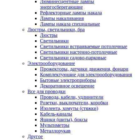
Люминесцентные лампы
энергосберегающие
Рефлекторные лампы накала
Лампы накаливания
Лампы накала специальные
Люстры, светильники, бра
Люстры
Светильники
Светильники встраиваемые потолочные
Светильники настенно-потолочные
Светильники садово-парковые
Электрооборудование
Прожекторы, датчики движения, фонари
Комплектующие для электрооборудования
Бытовые электроприборы
Декоративное освещение
Все для проводки
Провода, кабели, удлинители
Розетки, выключатели, коробки
Изолента, хомуты (стяжки)
Кабель-каналы
Ящики (щиты), боксы
Мультиметры
Металлорукав
Другое