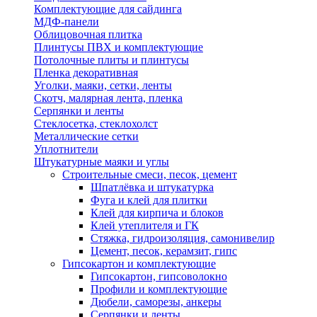
Комплектующие для сайдинга
МДФ-панели
Облицовочная плитка
Плинтусы ПВХ и комплектующие
Потолочные плиты и плинтусы
Пленка декоративная
Уголки, маяки, сетки, ленты
Скотч, малярная лента, пленка
Серпянки и ленты
Стеклосетка, стеклохолст
Металлические сетки
Уплотнители
Штукатурные маяки и углы
Строительные смеси, песок, цемент
Шпатлёвка и штукатурка
Фуга и клей для плитки
Клей для кирпича и блоков
Клей утеплителя и ГК
Стяжка, гидроизоляция, самонивелир
Цемент, песок, керамзит, гипс
Гипсокартон и комплектующие
Гипсокартон, гипсоволокно
Профили и комплектующие
Дюбели, саморезы, анкеры
Серпянки и ленты