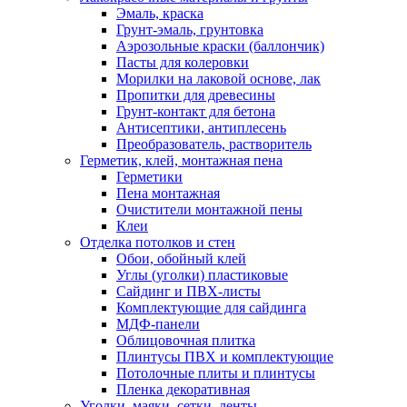
Эмаль, краска
Грунт-эмаль, грунтовка
Аэрозольные краски (баллончик)
Пасты для колеровки
Морилки на лаковой основе, лак
Пропитки для древесины
Грунт-контакт для бетона
Антисептики, антиплесень
Преобразователь, растворитель
Герметик, клей, монтажная пена
Герметики
Пена монтажная
Очистители монтажной пены
Клеи
Отделка потолков и стен
Обои, обойный клей
Углы (уголки) пластиковые
Сайдинг и ПВХ-листы
Комплектующие для сайдинга
МДФ-панели
Облицовочная плитка
Плинтусы ПВХ и комплектующие
Потолочные плиты и плинтусы
Пленка декоративная
Уголки, маяки, сетки, ленты