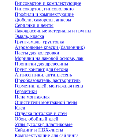
Гипсокартон и комплектующие
Гипсокартон, гипсоволокно
Профили и комплектующие
Дюбели, саморезы, анкеры
Серпянки и ленты
Лакокрасочные материалы и грунты
Эмаль, краска
Грунт-эмаль, грунтовка
Аэрозольные краски (баллончик)
Пасты для колеровки
Морилки на лаковой основе, лак
Пропитки для древесины
Грунт-контакт для бетона
Антисептики, антиплесень
Преобразователь, растворитель
Герметик, клей, монтажная пена
Герметики
Пена монтажная
Очистители монтажной пены
Клеи
Отделка потолков и стен
Обои, обойный клей
Углы (уголки) пластиковые
Сайдинг и ПВХ-листы
Комплектующие для сайдинга