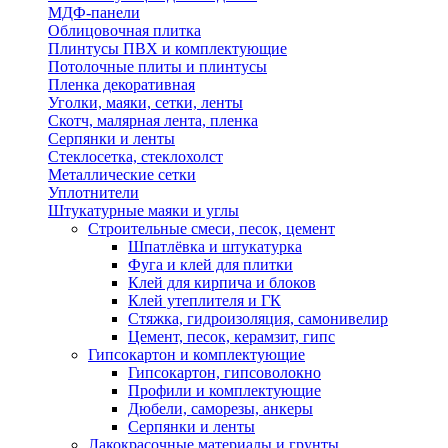
МДФ-панели
Облицовочная плитка
Плинтусы ПВХ и комплектующие
Потолочные плиты и плинтусы
Пленка декоративная
Уголки, маяки, сетки, ленты
Скотч, малярная лента, пленка
Серпянки и ленты
Стеклосетка, стеклохолст
Металлические сетки
Уплотнители
Штукатурные маяки и углы
Строительные смеси, песок, цемент
Шпатлёвка и штукатурка
Фуга и клей для плитки
Клей для кирпича и блоков
Клей утеплителя и ГК
Стяжка, гидроизоляция, самонивелир
Цемент, песок, керамзит, гипс
Гипсокартон и комплектующие
Гипсокартон, гипсоволокно
Профили и комплектующие
Дюбели, саморезы, анкеры
Серпянки и ленты
Лакокрасочные материалы и грунты