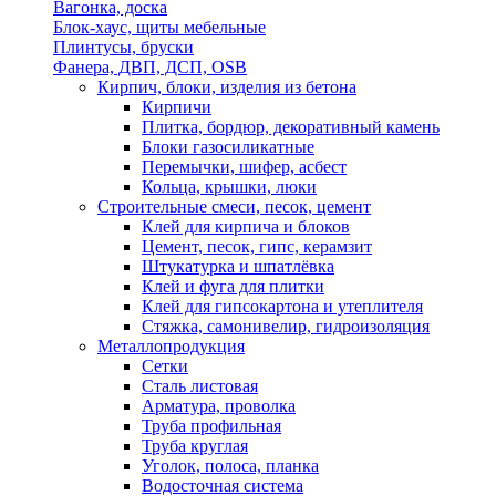
Вагонка, доска
Блок-хаус, щиты мебельные
Плинтусы, бруски
Фанера, ДВП, ДСП, OSB
Кирпич, блоки, изделия из бетона
Кирпичи
Плитка, бордюр, декоративный камень
Блоки газосиликатные
Перемычки, шифер, асбест
Кольца, крышки, люки
Строительные смеси, песок, цемент
Клей для кирпича и блоков
Цемент, песок, гипс, керамзит
Штукатурка и шпатлёвка
Клей и фуга для плитки
Клей для гипсокартона и утеплителя
Стяжка, самонивелир, гидроизоляция
Металлопродукция
Сетки
Сталь листовая
Арматура, проволка
Труба профильная
Труба круглая
Уголок, полоса, планка
Водосточная система