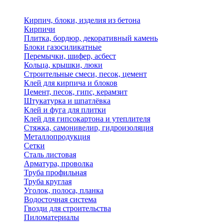
Кирпич, блоки, изделия из бетона
Кирпичи
Плитка, бордюр, декоративный камень
Блоки газосиликатные
Перемычки, шифер, асбест
Кольца, крышки, люки
Строительные смеси, песок, цемент
Клей для кирпича и блоков
Цемент, песок, гипс, керамзит
Штукатурка и шпатлёвка
Клей и фуга для плитки
Клей для гипсокартона и утеплителя
Стяжка, самонивелир, гидроизоляция
Металлопродукция
Сетки
Сталь листовая
Арматура, проволка
Труба профильная
Труба круглая
Уголок, полоса, планка
Водосточная система
Гвозди для строительства
Пиломатериалы