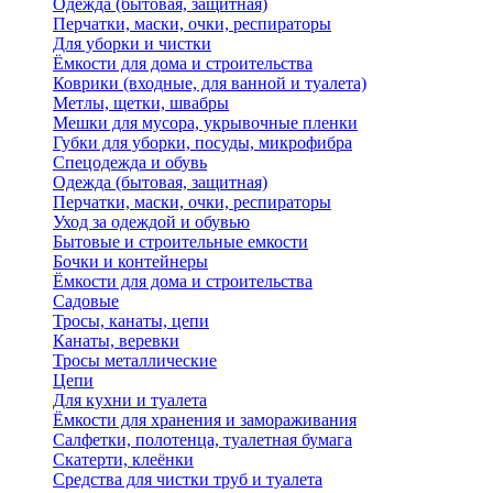
Одежда (бытовая, защитная)
Перчатки, маски, очки, респираторы
Для уборки и чистки
Ёмкости для дома и строительства
Коврики (входные, для ванной и туалета)
Метлы, щетки, швабры
Мешки для мусора, укрывочные пленки
Губки для уборки, посуды, микрофибра
Спецодежда и обувь
Одежда (бытовая, защитная)
Перчатки, маски, очки, респираторы
Уход за одеждой и обувью
Бытовые и строительные емкости
Бочки и контейнеры
Ёмкости для дома и строительства
Садовые
Тросы, канаты, цепи
Канаты, веревки
Тросы металлические
Цепи
Для кухни и туалета
Ёмкости для хранения и замораживания
Салфетки, полотенца, туалетная бумага
Скатерти, клеёнки
Средства для чистки труб и туалета