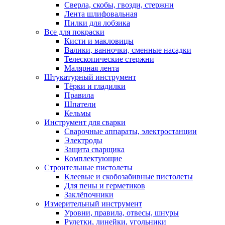
Сверла, скобы, гвозди, стержни
Лента шлифовальная
Пилки для лобзика
Все для покраски
Кисти и макловицы
Валики, ванночки, сменные насадки
Телескопические стержни
Малярная лента
Штукатурный инструмент
Тёрки и гладилки
Правила
Шпатели
Кельмы
Инструмент для сварки
Сварочные аппараты, электростанции
Электроды
Защита сварщика
Комплектующие
Строительные пистолеты
Клеевые и скобозабивные пистолеты
Для пены и герметиков
Заклёпочники
Измерительный инструмент
Уровни, правила, отвесы, шнуры
Рулетки, линейки, угольники