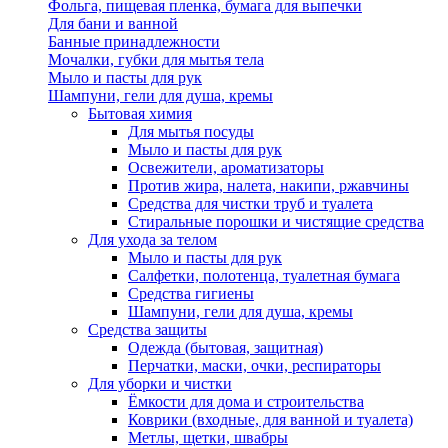
Фольга, пищевая пленка, бумага для выпечки
Для бани и ванной
Банные принадлежности
Мочалки, губки для мытья тела
Мыло и пасты для рук
Шампуни, гели для душа, кремы
Бытовая химия
Для мытья посуды
Мыло и пасты для рук
Освежители, ароматизаторы
Против жира, налета, накипи, ржавчины
Средства для чистки труб и туалета
Стиральные порошки и чистящие средства
Для ухода за телом
Мыло и пасты для рук
Салфетки, полотенца, туалетная бумага
Средства гигиены
Шампуни, гели для душа, кремы
Средства защиты
Одежда (бытовая, защитная)
Перчатки, маски, очки, респираторы
Для уборки и чистки
Ёмкости для дома и строительства
Коврики (входные, для ванной и туалета)
Метлы, щетки, швабры