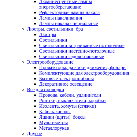
Люминесцентные лампы
энергосберегающие
Рефлекторные лампы накала
Лампы накаливания
Лампы накала специальные
Люстры, светильники, бра
Люстры
Светильники
Светильники встраиваемые потолочные
Светильники настенно-потолочные
Светильники садово-парковые
Электрооборудование
Прожекторы, датчики движения, фонари
Комплектующие для электрооборудования
Бытовые электроприборы
Декоративное освещение
Все для проводки
Провода, кабели, удлинители
Розетки, выключатели, коробки
Изолента, хомуты (стяжки)
Кабель-каналы
Ящики (щиты), боксы
Мультиметры
Металлорукав
Другое