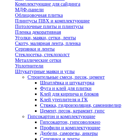
Комплектующие для сайдинга
МДФ-панели
Облицовочная плитка
Плинтусы ПВХ и комплектующие
Потолочные плиты и плинтусы
Пленка декоративная
Уголки, маяки, сетки, ленты
Скотч, малярная лента, пленка
Серпянки и ленты
Стеклосетка, стеклохолст
Металлические сетки
Уплотнители
Штукатурные маяки и углы
Строительные смеси, песок, цемент
Шпатлёвка и штукатурка
Фуга и клей для плитки
Клей для кирпича и блоков
Клей утеплителя и ГК
Стяжка, гидроизоляция, самонивелир
Цемент, песок, керамзит, гипс
Гипсокартон и комплектующие
Гипсокартон, гипсоволокно
Профили и комплектующие
Дюбели, саморезы, анкеры
Серпянки и ленты