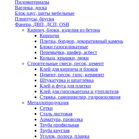
Пиломатериалы
Вагонка, доска
Блок-хаус, щиты мебельные
Плинтусы, бруски
Фанера, ДВП, ДСП, OSB
Кирпич, блоки, изделия из бетона
Кирпичи
Плитка, бордюр, декоративный камень
Блоки газосиликатные
Перемычки, шифер, асбест
Кольца, крышки, люки
Строительные смеси, песок, цемент
Клей для кирпича и блоков
Цемент, песок, гипс, керамзит
Штукатурка и шпатлёвка
Клей и фуга для плитки
Клей для гипсокартона и утеплителя
Стяжка, самонивелир, гидроизоляция
Металлопродукция
Сетки
Сталь листовая
Арматура, проволка
Труба профильная
Труба круглая
Уголок, полоса, планка