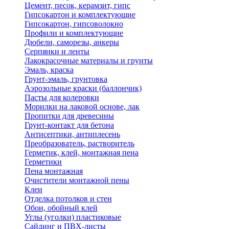
Цемент, песок, керамзит, гипс
Гипсокартон и комплектующие
Гипсокартон, гипсоволокно
Профили и комплектующие
Дюбели, саморезы, анкеры
Серпянки и ленты
Лакокрасочные материалы и грунты
Эмаль, краска
Грунт-эмаль, грунтовка
Аэрозольные краски (баллончик)
Пасты для колеровки
Морилки на лаковой основе, лак
Пропитки для древесины
Грунт-контакт для бетона
Антисептики, антиплесень
Преобразователь, растворитель
Герметик, клей, монтажная пена
Герметики
Пена монтажная
Очистители монтажной пены
Клеи
Отделка потолков и стен
Обои, обойный клей
Углы (уголки) пластиковые
Сайдинг и ПВХ-листы