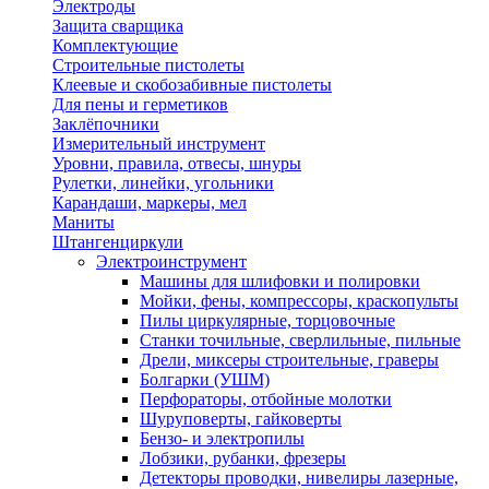
Электроды
Защита сварщика
Комплектующие
Строительные пистолеты
Клеевые и скобозабивные пистолеты
Для пены и герметиков
Заклёпочники
Измерительный инструмент
Уровни, правила, отвесы, шнуры
Рулетки, линейки, угольники
Карандаши, маркеры, мел
Маниты
Штангенциркули
Электроинструмент
Машины для шлифовки и полировки
Мойки, фены, компрессоры, краскопульты
Пилы циркулярные, торцовочные
Станки точильные, сверлильные, пильные
Дрели, миксеры строительные, граверы
Болгарки (УШМ)
Перфораторы, отбойные молотки
Шуруповерты, гайковерты
Бензо- и электропилы
Лобзики, рубанки, фрезеры
Детекторы проводки, нивелиры лазерные,