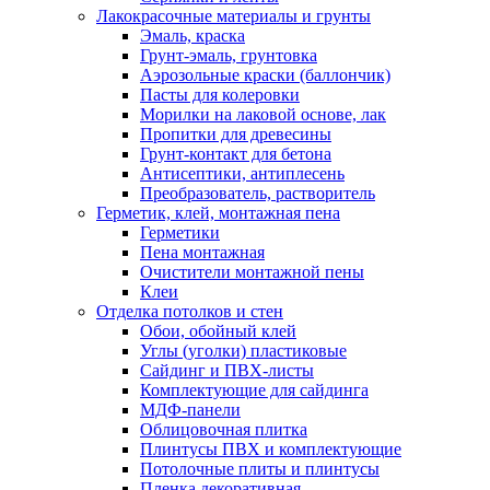
Лакокрасочные материалы и грунты
Эмаль, краска
Грунт-эмаль, грунтовка
Аэрозольные краски (баллончик)
Пасты для колеровки
Морилки на лаковой основе, лак
Пропитки для древесины
Грунт-контакт для бетона
Антисептики, антиплесень
Преобразователь, растворитель
Герметик, клей, монтажная пена
Герметики
Пена монтажная
Очистители монтажной пены
Клеи
Отделка потолков и стен
Обои, обойный клей
Углы (уголки) пластиковые
Сайдинг и ПВХ-листы
Комплектующие для сайдинга
МДФ-панели
Облицовочная плитка
Плинтусы ПВХ и комплектующие
Потолочные плиты и плинтусы
Пленка декоративная