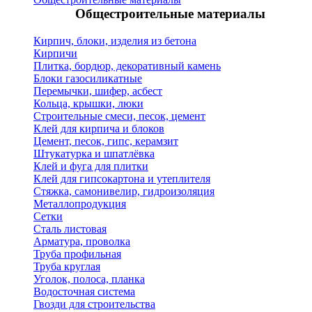
Общестроительные материалы
Кирпич, блоки, изделия из бетона
Кирпичи
Плитка, бордюр, декоративный камень
Блоки газосиликатные
Перемычки, шифер, асбест
Кольца, крышки, люки
Строительные смеси, песок, цемент
Клей для кирпича и блоков
Цемент, песок, гипс, керамзит
Штукатурка и шпатлёвка
Клей и фуга для плитки
Клей для гипсокартона и утеплителя
Стяжка, самонивелир, гидроизоляция
Металлопродукция
Сетки
Сталь листовая
Арматура, проволка
Труба профильная
Труба круглая
Уголок, полоса, планка
Водосточная система
Гвозди для строительства