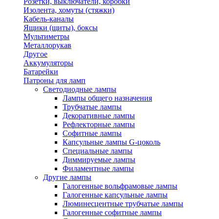
Розетки, выключатели, коробки
Изолента, хомуты (стяжки)
Кабель-каналы
Ящики (щиты), боксы
Мультиметры
Металлорукав
Другое
Аккумуляторы
Батарейки
Патроны для ламп
Светодиодные лампы
Лампы общего назначения
Трубчатые лампы
Декоративные лампы
Рефлекторные лампы
Софитные лампы
Капсульные лампы G-цоколь
Специальные лампы
Диммируемые лампы
Филаментные лампы
Другие лампы
Галогенные вольфрамовые лампы
Галогенные капсульные лампы
Люминесцентные трубчатые лампы
Галогенные софитные лампы