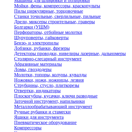
Машины для шлифовки и полировки
Мойки, фены, компрессоры, краскопульты
Пилы циркулярные, торцовочные
Станки точильные, сверлильные, пильные
Дрели, миксеры строительные, граверы
Болгарки (УШМ)
Перфораторы, отбойные молотки
Шуруповерты, гайковерты
Бензо- и электропилы
Лобзики, рубанки, фрезеры
Детекторы проводки, нивелиры лазерные, дальномеры
Столярно-слесарный инструмент
Абразивные материалы
Ломы, гвоздодеры
Молотки, топоры, колуны, кувалды
Ножовки, ножи, ножницы, лезвия
Струбцины, стусло, плиткорезы
Отвертки, индикаторы
Плоскогубцы, кусачки, ключи разводные
Заточной инструмент, напильники
Металлообрабатывающий инструмент
Ручные рубанки и стамески
Ящики для инструмента
Пневматическое оборудование
Компрессоры