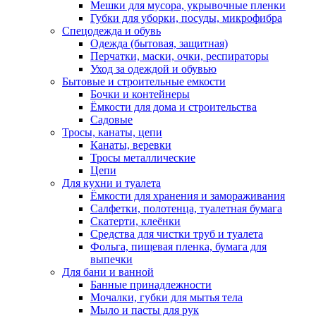
Мешки для мусора, укрывочные пленки
Губки для уборки, посуды, микрофибра
Спецодежда и обувь
Одежда (бытовая, защитная)
Перчатки, маски, очки, респираторы
Уход за одеждой и обувью
Бытовые и строительные емкости
Бочки и контейнеры
Ёмкости для дома и строительства
Садовые
Тросы, канаты, цепи
Канаты, веревки
Тросы металлические
Цепи
Для кухни и туалета
Ёмкости для хранения и замораживания
Салфетки, полотенца, туалетная бумага
Скатерти, клеёнки
Средства для чистки труб и туалета
Фольга, пищевая пленка, бумага для
выпечки
Для бани и ванной
Банные принадлежности
Мочалки, губки для мытья тела
Мыло и пасты для рук