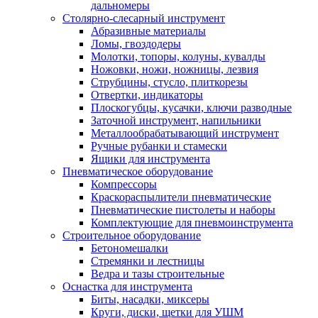
дальномеры
Столярно-слесарный инструмент
Абразивные материалы
Ломы, гвоздодеры
Молотки, топоры, колуны, кувалды
Ножовки, ножи, ножницы, лезвия
Струбцины, стусло, плиткорезы
Отвертки, индикаторы
Плоскогубцы, кусачки, ключи разводные
Заточной инструмент, напильники
Металлообрабатывающий инструмент
Ручные рубанки и стамески
Ящики для инструмента
Пневматическое оборудование
Компрессоры
Краскораспылители пневматические
Пневматические пистолеты и наборы
Комплектующие для пневмоинструмента
Строительное оборудование
Бетономешалки
Стремянки и лестницы
Ведра и тазы строительные
Оснастка для инструмента
Биты, насадки, миксеры
Круги, диски, щетки для УШМ