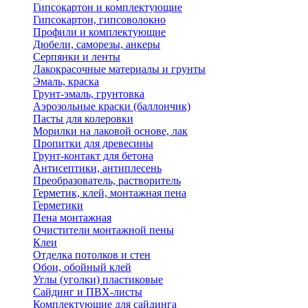
Гипсокартон и комплектующие
Гипсокартон, гипсоволокно
Профили и комплектующие
Дюбели, саморезы, анкеры
Серпянки и ленты
Лакокрасочные материалы и грунты
Эмаль, краска
Грунт-эмаль, грунтовка
Аэрозольные краски (баллончик)
Пасты для колеровки
Морилки на лаковой основе, лак
Пропитки для древесины
Грунт-контакт для бетона
Антисептики, антиплесень
Преобразователь, растворитель
Герметик, клей, монтажная пена
Герметики
Пена монтажная
Очистители монтажной пены
Клеи
Отделка потолков и стен
Обои, обойный клей
Углы (уголки) пластиковые
Сайдинг и ПВХ-листы
Комплектующие для сайдинга