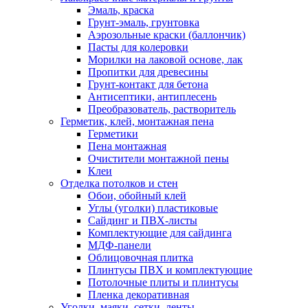
Эмаль, краска
Грунт-эмаль, грунтовка
Аэрозольные краски (баллончик)
Пасты для колеровки
Морилки на лаковой основе, лак
Пропитки для древесины
Грунт-контакт для бетона
Антисептики, антиплесень
Преобразователь, растворитель
Герметик, клей, монтажная пена
Герметики
Пена монтажная
Очистители монтажной пены
Клеи
Отделка потолков и стен
Обои, обойный клей
Углы (уголки) пластиковые
Сайдинг и ПВХ-листы
Комплектующие для сайдинга
МДФ-панели
Облицовочная плитка
Плинтусы ПВХ и комплектующие
Потолочные плиты и плинтусы
Пленка декоративная
Уголки, маяки, сетки, ленты