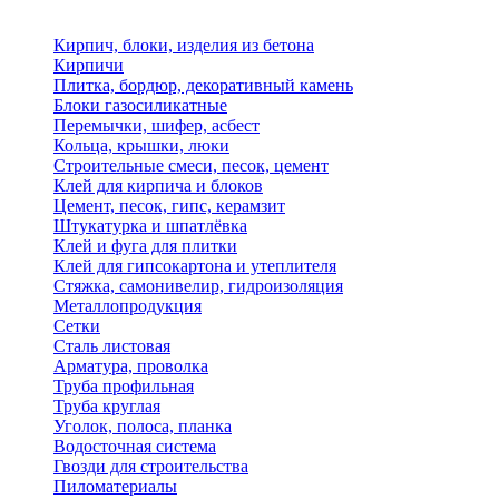
Кирпич, блоки, изделия из бетона
Кирпичи
Плитка, бордюр, декоративный камень
Блоки газосиликатные
Перемычки, шифер, асбест
Кольца, крышки, люки
Строительные смеси, песок, цемент
Клей для кирпича и блоков
Цемент, песок, гипс, керамзит
Штукатурка и шпатлёвка
Клей и фуга для плитки
Клей для гипсокартона и утеплителя
Стяжка, самонивелир, гидроизоляция
Металлопродукция
Сетки
Сталь листовая
Арматура, проволка
Труба профильная
Труба круглая
Уголок, полоса, планка
Водосточная система
Гвозди для строительства
Пиломатериалы