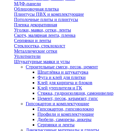
МДФ-панели
Облицовочная плитка
Плинтусы ПВХ и комплектующие
Потолочные плиты и плинтусы
Пленка декоративная
Уголки, маяки, сетки, ленты
Скотч, малярная лента, пленка
Серпянки и ленты
Стеклосетка, стеклохолст
Металлические сетки
Уплотнители
Штукатурные маяки и углы
Строительные смеси, песок, цемент
Шпатлёвка и штукатурка
Фуга и клей для плитки
Клей для кирпича и блоков
Клей утеплителя и ГК
Стяжка, гидроизоляция, самонивелир
Цемент, песок, керамзит, гипс
Гипсокартон и комплектующие
Гипсокартон, гипсоволокно
Профили и комплектующие
Дюбели, саморезы, анкеры
Серпянки и ленты
Лакокрасочные материалы и грунты