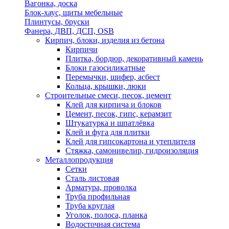
Вагонка, доска
Блок-хаус, щиты мебельные
Плинтусы, бруски
Фанера, ДВП, ДСП, OSB
Кирпич, блоки, изделия из бетона
Кирпичи
Плитка, бордюр, декоративный камень
Блоки газосиликатные
Перемычки, шифер, асбест
Кольца, крышки, люки
Строительные смеси, песок, цемент
Клей для кирпича и блоков
Цемент, песок, гипс, керамзит
Штукатурка и шпатлёвка
Клей и фуга для плитки
Клей для гипсокартона и утеплителя
Стяжка, самонивелир, гидроизоляция
Металлопродукция
Сетки
Сталь листовая
Арматура, проволка
Труба профильная
Труба круглая
Уголок, полоса, планка
Водосточная система