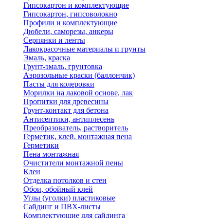
Гипсокартон и комплектующие
Гипсокартон, гипсоволокно
Профили и комплектующие
Дюбели, саморезы, анкеры
Серпянки и ленты
Лакокрасочные материалы и грунты
Эмаль, краска
Грунт-эмаль, грунтовка
Аэрозольные краски (баллончик)
Пасты для колеровки
Морилки на лаковой основе, лак
Пропитки для древесины
Грунт-контакт для бетона
Антисептики, антиплесень
Преобразователь, растворитель
Герметик, клей, монтажная пена
Герметики
Пена монтажная
Очистители монтажной пены
Клеи
Отделка потолков и стен
Обои, обойный клей
Углы (уголки) пластиковые
Сайдинг и ПВХ-листы
Комплектующие для сайдинга