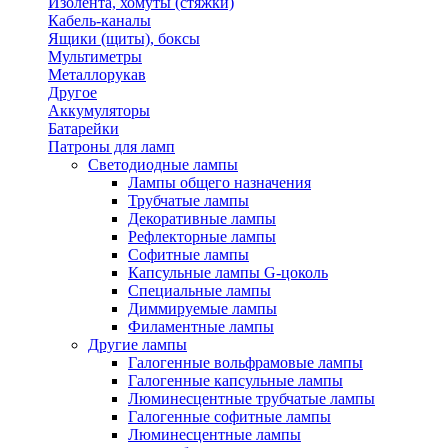
Изолента, хомуты (стяжки)
Кабель-каналы
Ящики (щиты), боксы
Мультиметры
Металлорукав
Другое
Аккумуляторы
Батарейки
Патроны для ламп
Светодиодные лампы
Лампы общего назначения
Трубчатые лампы
Декоративные лампы
Рефлекторные лампы
Софитные лампы
Капсульные лампы G-цоколь
Специальные лампы
Диммируемые лампы
Филаментные лампы
Другие лампы
Галогенные вольфрамовые лампы
Галогенные капсульные лампы
Люминесцентные трубчатые лампы
Галогенные софитные лампы
Люминесцентные лампы