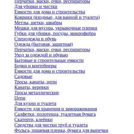
Перчатки, маски, очки, респираторы
Для уборки и чистки
Ёмкости для дома и строительства
Коврики (входные, для ванной и туалета)
Метлы, щетки, швабры
Мешки для мусора, укрывочные пленки
Губки для уборки, посуды, микрофибра
Спецодежда и обувь
Одежда (бытовая, защитная)
Перчатки, маски, очки, респираторы
Уход за одеждой и обувью
Бытовые и строительные емкости
Бочки и контейнеры
Ёмкости для дома и строительства
Садовые
Тросы, канаты, цепи
Канаты, веревки
Тросы металлические
Цепи
Для кухни и туалета
Ёмкости для хранения и замораживания
Салфетки, полотенца, туалетная бумага
Скатерти, клеёнки
Средства для чистки труб и туалета
Фольга, пищевая пленка, бумага для выпечки