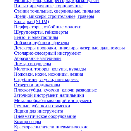
Мойки, фены, компрессоры, краскопульты
Пилы циркулярные, торцовочные
Станки точильные, сверлильные, пильные
Дрели, миксеры строительные, граверы
Болгарки (УШМ)
Перфораторы, отбойные молотки
Шуруповерты, гайковерты
Бензо- и электропилы
Лобзики, рубанки, фрезеры
Детекторы проводки, нивелиры лазерные, дальномеры
Столярно-слесарный инструмент
Абразивные материалы
Ломы, гвоздодеры
Молотки, топоры, колуны, кувалды
Ножовки, ножи, ножницы, лезвия
Струбцины, стусло, плиткорезы
Отвертки, индикаторы
Плоскогубцы, кусачки, ключи разводные
Заточной инструмент, напильники
Металлообрабатывающий инструмент
Ручные рубанки и стамески
Ящики для инструмента
Пневматическое оборудование
Компрессоры
Краскораспылители пневматические