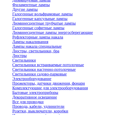
Диммируемые лампы
Филаментные лампы
Другие лампы
Галогенные вольфрамовые лампы
Галогенные капсульные лампы
Люминесцентные трубчатые лампы
Галогенные софитные лампы
Люминесцентные лампы энергосберегающие
Рефлекторные лампы накала
Лампы накаливания
Лампы накала специальные
Люстры, светильники, бра
Люстры
Светильники
Светильники встраиваемые потолочные
Светильники настенно-потолочные
Светильники садово-парковые
Электрооборудование
Прожекторы, датчики движения, фонари
Комплектующие для электрооборудования
Бытовые электроприборы
Декоративное освещение
Все для проводки
Провода, кабели, удлинители
Розетки, выключатели, коробки