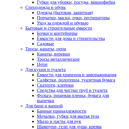
Губки для уборки, посуды, микрофибра
Спецодежда и обувь
Одежда (бытовая, защитная)
Перчатки, маски, очки, респираторы
Уход за одеждой и обувью
Бытовые и строительные емкости
Бочки и контейнеры
Ёмкости для дома и строительства
Садовые
Тросы, канаты, цепи
Канаты, веревки
Тросы металлические
Цепи
Для кухни и туалета
Ёмкости для хранения и замораживания
Салфетки, полотенца, туалетная бумага
Скатерти, клеёнки
Средства для чистки труб и туалета
Фольга, пищевая пленка, бумага для
выпечки
Для бани и ванной
Банные принадлежности
Мочалки, губки для мытья тела
Мыло и пасты для рук
Шампуни, гели для душа, кремы