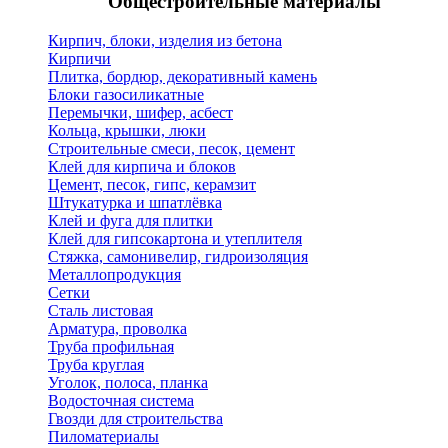
Общестроительные материалы
Кирпич, блоки, изделия из бетона
Кирпичи
Плитка, бордюр, декоративный камень
Блоки газосиликатные
Перемычки, шифер, асбест
Кольца, крышки, люки
Строительные смеси, песок, цемент
Клей для кирпича и блоков
Цемент, песок, гипс, керамзит
Штукатурка и шпатлёвка
Клей и фуга для плитки
Клей для гипсокартона и утеплителя
Стяжка, самонивелир, гидроизоляция
Металлопродукция
Сетки
Сталь листовая
Арматура, проволка
Труба профильная
Труба круглая
Уголок, полоса, планка
Водосточная система
Гвозди для строительства
Пиломатериалы