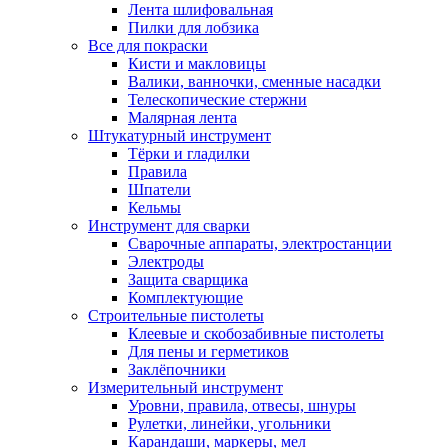
Лента шлифовальная
Пилки для лобзика
Все для покраски
Кисти и макловицы
Валики, ванночки, сменные насадки
Телескопические стержни
Малярная лента
Штукатурный инструмент
Тёрки и гладилки
Правила
Шпатели
Кельмы
Инструмент для сварки
Сварочные аппараты, электростанции
Электроды
Защита сварщика
Комплектующие
Строительные пистолеты
Клеевые и скобозабивные пистолеты
Для пены и герметиков
Заклёпочники
Измерительный инструмент
Уровни, правила, отвесы, шнуры
Рулетки, линейки, угольники
Карандаши, маркеры, мел