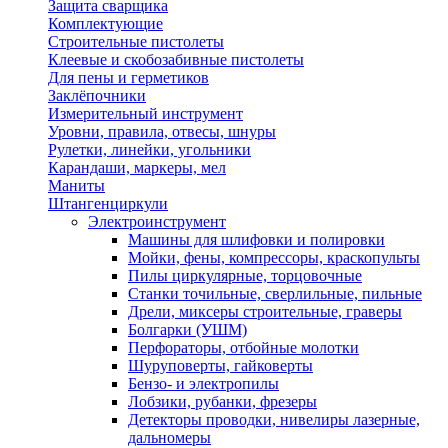
Защита сварщика
Комплектующие
Строительные пистолеты
Клеевые и скобозабивные пистолеты
Для пены и герметиков
Заклёпочники
Измерительный инструмент
Уровни, правила, отвесы, шнуры
Рулетки, линейки, угольники
Карандаши, маркеры, мел
Маниты
Штангенциркули
Электроинструмент
Машины для шлифовки и полировки
Мойки, фены, компрессоры, краскопульты
Пилы циркулярные, торцовочные
Станки точильные, сверлильные, пильные
Дрели, миксеры строительные, граверы
Болгарки (УШМ)
Перфораторы, отбойные молотки
Шуруповерты, гайковерты
Бензо- и электропилы
Лобзики, рубанки, фрезеры
Детекторы проводки, нивелиры лазерные,
дальномеры