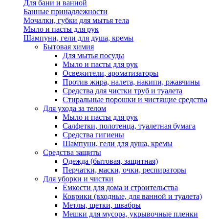
Для бани и ванной
Банные принадлежности
Мочалки, губки для мытья тела
Мыло и пасты для рук
Шампуни, гели для душа, кремы
Бытовая химия
Для мытья посуды
Мыло и пасты для рук
Освежители, ароматизаторы
Против жира, налета, накипи, ржавчины
Средства для чистки труб и туалета
Стиральные порошки и чистящие средства
Для ухода за телом
Мыло и пасты для рук
Салфетки, полотенца, туалетная бумага
Средства гигиены
Шампуни, гели для душа, кремы
Средства защиты
Одежда (бытовая, защитная)
Перчатки, маски, очки, респираторы
Для уборки и чистки
Ёмкости для дома и строительства
Коврики (входные, для ванной и туалета)
Метлы, щетки, швабры
Мешки для мусора, укрывочные пленки