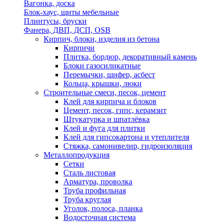
Вагонка, доска
Блок-хаус, щиты мебельные
Плинтусы, бруски
Фанера, ДВП, ДСП, OSB
Кирпич, блоки, изделия из бетона
Кирпичи
Плитка, бордюр, декоративный камень
Блоки газосиликатные
Перемычки, шифер, асбест
Кольца, крышки, люки
Строительные смеси, песок, цемент
Клей для кирпича и блоков
Цемент, песок, гипс, керамзит
Штукатурка и шпатлёвка
Клей и фуга для плитки
Клей для гипсокартона и утеплителя
Стяжка, самонивелир, гидроизоляция
Металлопродукция
Сетки
Сталь листовая
Арматура, проволка
Труба профильная
Труба круглая
Уголок, полоса, планка
Водосточная система