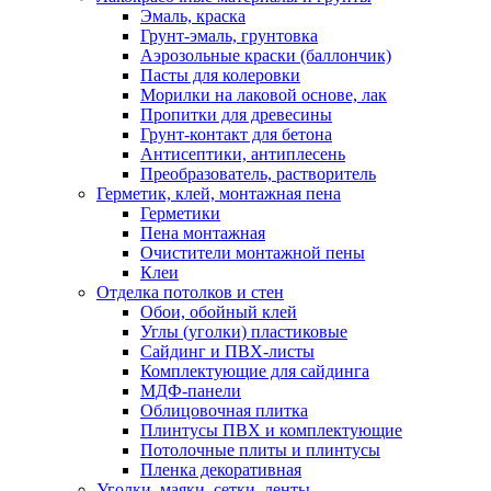
Эмаль, краска
Грунт-эмаль, грунтовка
Аэрозольные краски (баллончик)
Пасты для колеровки
Морилки на лаковой основе, лак
Пропитки для древесины
Грунт-контакт для бетона
Антисептики, антиплесень
Преобразователь, растворитель
Герметик, клей, монтажная пена
Герметики
Пена монтажная
Очистители монтажной пены
Клеи
Отделка потолков и стен
Обои, обойный клей
Углы (уголки) пластиковые
Сайдинг и ПВХ-листы
Комплектующие для сайдинга
МДФ-панели
Облицовочная плитка
Плинтусы ПВХ и комплектующие
Потолочные плиты и плинтусы
Пленка декоративная
Уголки, маяки, сетки, ленты