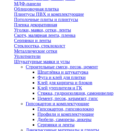
МДФ-панели
Облицовочная плитка
Плинтусы ПВХ и комплектующие
Потолочные плиты и плинтусы
Пленка декоративная
Уголки, маяки, сетки, ленты
Скотч, малярная лента, пленка
Серпянки и ленты
Стеклосетка, стеклохолст
Металлические сетки
Уплотнители
Штукатурные маяки и углы
Строительные смеси, песок, цемент
Шпатлёвка и штукатурка
Фуга и клей для плитки
Клей для кирпича и блоков
Клей утеплителя и ГК
Стяжка, гидроизоляция, самонивелир
Цемент, песок, керамзит, гипс
Гипсокартон и комплектующие
Гипсокартон, гипсоволокно
Профили и комплектующие
Дюбели, саморезы, анкеры
Серпянки и ленты
Лакокрасочные материалы и грунты