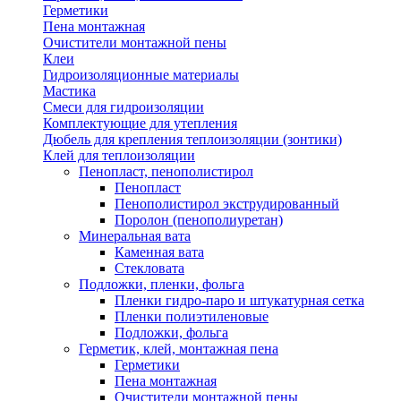
Герметики
Пена монтажная
Очистители монтажной пены
Клеи
Гидроизоляционные материалы
Мастика
Смеси для гидроизоляции
Комплектующие для утепления
Дюбель для крепления теплоизоляции (зонтики)
Клей для теплоизоляции
Пенопласт, пенополистирол
Пенопласт
Пенополистирол экструдированный
Поролон (пенополиуретан)
Минеральная вата
Каменная вата
Стекловата
Подложки, пленки, фольга
Пленки гидро-паро и штукатурная сетка
Пленки полиэтиленовые
Подложки, фольга
Герметик, клей, монтажная пена
Герметики
Пена монтажная
Очистители монтажной пены