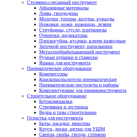
Столярно-слесарный инструмент
Абразивные материалы
Ломы, гвоздодеры
Молотки, топоры, колуны, кувалды
Ножовки, ножи, ножницы, лезвия
Струбцины, стусло, плиткорезы
Отвертки, индикаторы
Плоскогубцы, кусачки, ключи разводные
Заточной инструмент, напильники
Металлообрабатывающий инструмент
Ручные рубанки и стамески
Ящики для инструмента
Пневматическое оборудование
Компрессоры
Краскораспылители пневматические
Пневматические пистолеты и наборы
Комплектующие для пневмоинструмента
Строительное оборудование
Бетономешалки
Стремянки и лестницы
Ведра и тазы строительные
Оснастка для инструмента
Биты, насадки, миксеры
Круги, диски, щетки для УШМ
Сверла, скобы, гвозди, стержни