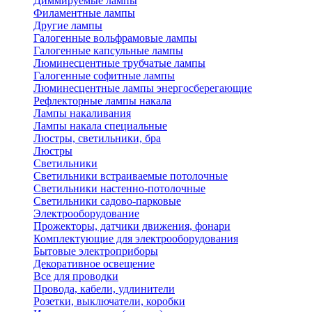
Диммируемые лампы
Филаментные лампы
Другие лампы
Галогенные вольфрамовые лампы
Галогенные капсульные лампы
Люминесцентные трубчатые лампы
Галогенные софитные лампы
Люминесцентные лампы энергосберегающие
Рефлекторные лампы накала
Лампы накаливания
Лампы накала специальные
Люстры, светильники, бра
Люстры
Светильники
Светильники встраиваемые потолочные
Светильники настенно-потолочные
Светильники садово-парковые
Электрооборудование
Прожекторы, датчики движения, фонари
Комплектующие для электрооборудования
Бытовые электроприборы
Декоративное освещение
Все для проводки
Провода, кабели, удлинители
Розетки, выключатели, коробки