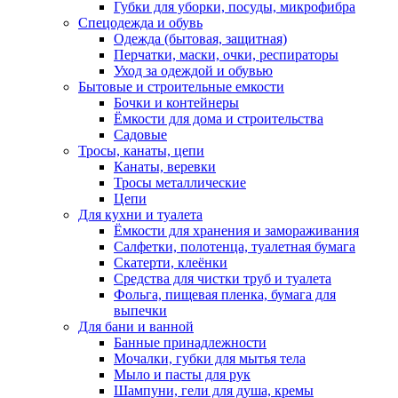
Губки для уборки, посуды, микрофибра
Спецодежда и обувь
Одежда (бытовая, защитная)
Перчатки, маски, очки, респираторы
Уход за одеждой и обувью
Бытовые и строительные емкости
Бочки и контейнеры
Ёмкости для дома и строительства
Садовые
Тросы, канаты, цепи
Канаты, веревки
Тросы металлические
Цепи
Для кухни и туалета
Ёмкости для хранения и замораживания
Салфетки, полотенца, туалетная бумага
Скатерти, клеёнки
Средства для чистки труб и туалета
Фольга, пищевая пленка, бумага для
выпечки
Для бани и ванной
Банные принадлежности
Мочалки, губки для мытья тела
Мыло и пасты для рук
Шампуни, гели для душа, кремы