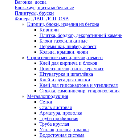
Вагонка, доска
Блок-хаус, щиты мебельные
Плинтусы, бруски
Фанера, ДВП, ДСП, OSB
Кирпич, блоки, изделия из бетона
Кирпичи
Плитка, бордюр, декоративный камень
Блоки газосиликатные
Перемычки, шифер, асбест
Кольца, крышки, люки
Строительные смеси, песок, цемент
Клей для кирпича и блоков
Цемент, песок, гипс, керамзит
Штукатурка и шпатлёвка
Клей и фуга для плитки
Клей для гипсокартона и утеплителя
Стяжка, самонивелир, гидроизоляция
Металлопродукция
Сетки
Сталь листовая
Арматура, проволка
Труба профильная
Труба круглая
Уголок, полоса, планка
Водосточная система