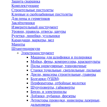
Защита сварщика
Комплектующие
Строительные пистолеты
Клеевые и скобозабивные пистолеты
Для пены и герметиков
Заклёпочники
Измерительный инструмент
Уровни, правила, отвесы, шнуры
Рулетки, линейки, угольники
Карандаши, маркеры, мел
Маниты
Штангенциркули
Электроинструмент
Машины для шлифовки и полировки
Мойки, фены, компрессоры, краскопульты
Пилы циркулярные, торцовочные
Станки точильные, сверлильные, пильные
Дрели, миксеры строительные, граверы
Болгарки (УШМ)
Перфораторы, отбойные молотки
Шуруповерты, гайковерты
Бензо- и электропилы
Лобзики, рубанки, фрезеры
Детекторы проводки, нивелиры лазерные,
дальномеры