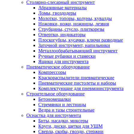
Столярно-слесарный инструмент
Абразивные материалы
Ломы, гвоздодеры
Молотки, топоры, колуны, кувалды
Ножовки, ножи, ножницы, лезвия
Струбцины, стусло, плиткорезы
Отвертки, индикаторы
Плоскогубцы, кусачки, ключи разводные
Заточной инструмент, напильники
Металлообрабатывающий инструмент
Ручные рубанки и стамески
Ящики для инструмента
Пневматическое оборудование
Компрессоры
Краскораспылители пневматические
Пневматические пистолеты и наборы
Комплектующие для пневмоинструмента
Строительное оборудование
Бетономешалки
Стремянки и лестницы
Ведра и тазы строительные
Оснастка для инструмента
Биты, насадки, миксеры
Круги, диски, щетки для УШМ
Сверла, скобы, гвозди, стержни