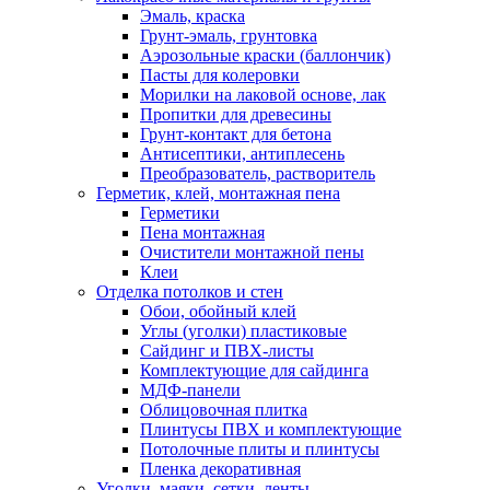
Эмаль, краска
Грунт-эмаль, грунтовка
Аэрозольные краски (баллончик)
Пасты для колеровки
Морилки на лаковой основе, лак
Пропитки для древесины
Грунт-контакт для бетона
Антисептики, антиплесень
Преобразователь, растворитель
Герметик, клей, монтажная пена
Герметики
Пена монтажная
Очистители монтажной пены
Клеи
Отделка потолков и стен
Обои, обойный клей
Углы (уголки) пластиковые
Сайдинг и ПВХ-листы
Комплектующие для сайдинга
МДФ-панели
Облицовочная плитка
Плинтусы ПВХ и комплектующие
Потолочные плиты и плинтусы
Пленка декоративная
Уголки, маяки, сетки, ленты