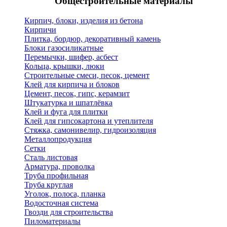
Общестроительные материалы
Кирпич, блоки, изделия из бетона
Кирпичи
Плитка, бордюр, декоративный камень
Блоки газосиликатные
Перемычки, шифер, асбест
Кольца, крышки, люки
Строительные смеси, песок, цемент
Клей для кирпича и блоков
Цемент, песок, гипс, керамзит
Штукатурка и шпатлёвка
Клей и фуга для плитки
Клей для гипсокартона и утеплителя
Стяжка, самонивелир, гидроизоляция
Металлопродукция
Сетки
Сталь листовая
Арматура, проволка
Труба профильная
Труба круглая
Уголок, полоса, планка
Водосточная система
Гвозди для строительства
Пиломатериалы