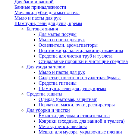
Для бани и ванной
Банные принадлежности
Мочалки, губки для мытья тела
Мыло и пасты для рук
Шампуни, гели для душа, кремы
Бытовая химия
Для мытья посуды
Мыло и пасты для рук
Освежители, ароматизаторы
Против жира, налета, накипи, ржавчины
Средства для чистки труб и туалета
Стиральные порошки и чистящие средства
Для ухода за телом
Мыло и пасты для рук
Салфетки, полотенца, туалетная бумага
Средства гигиены
Шампуни, гели для душа, кремы
Средства защиты
Одежда (бытовая, защитная)
Перчатки, маски, очки, респираторы
Для уборки и чистки
Ёмкости для дома и строительства
Коврики (входные, для ванной и туалета)
Метлы, щетки, швабры
Мешки для мусора, укрывочные пленки