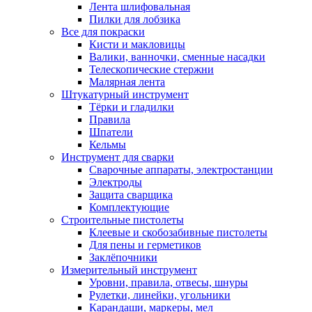
Лента шлифовальная
Пилки для лобзика
Все для покраски
Кисти и макловицы
Валики, ванночки, сменные насадки
Телескопические стержни
Малярная лента
Штукатурный инструмент
Тёрки и гладилки
Правила
Шпатели
Кельмы
Инструмент для сварки
Сварочные аппараты, электростанции
Электроды
Защита сварщика
Комплектующие
Строительные пистолеты
Клеевые и скобозабивные пистолеты
Для пены и герметиков
Заклёпочники
Измерительный инструмент
Уровни, правила, отвесы, шнуры
Рулетки, линейки, угольники
Карандаши, маркеры, мел