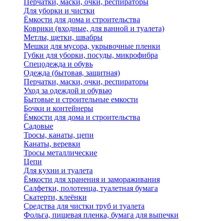
Перчатки, маски, очки, респираторы
Для уборки и чистки
Ёмкости для дома и строительства
Коврики (входные, для ванной и туалета)
Метлы, щетки, швабры
Мешки для мусора, укрывочные пленки
Губки для уборки, посуды, микрофибра
Спецодежда и обувь
Одежда (бытовая, защитная)
Перчатки, маски, очки, респираторы
Уход за одеждой и обувью
Бытовые и строительные емкости
Бочки и контейнеры
Ёмкости для дома и строительства
Садовые
Тросы, канаты, цепи
Канаты, веревки
Тросы металлические
Цепи
Для кухни и туалета
Ёмкости для хранения и замораживания
Салфетки, полотенца, туалетная бумага
Скатерти, клеёнки
Средства для чистки труб и туалета
Фольга, пищевая пленка, бумага для выпечки