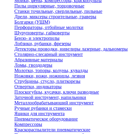
Мойки, фены, компрессоры, краскопульты
Пилы циркулярные, торцовочные
Станки точильные, сверлильные, пильные
Дрели, миксеры строительные, граверы
Болгарки (УШМ)
Перфораторы, отбойные молотки
Шуруповерты, гайковерты
Бензо- и электропилы
Лобзики, рубанки, фрезеры
Детекторы проводки, нивелиры лазерные, дальномеры
Столярно-слесарный инструмент
Абразивные материалы
Ломы, гвоздодеры
Молотки, топоры, колуны, кувалды
Ножовки, ножи, ножницы, лезвия
Струбцины, стусло, плиткорезы
Отвертки, индикаторы
Плоскогубцы, кусачки, ключи разводные
Заточной инструмент, напильники
Металлообрабатывающий инструмент
Ручные рубанки и стамески
Ящики для инструмента
Пневматическое оборудование
Компрессоры
Краскораспылители пневматические