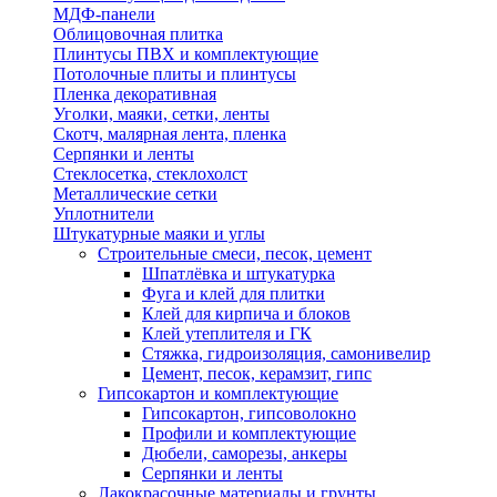
МДФ-панели
Облицовочная плитка
Плинтусы ПВХ и комплектующие
Потолочные плиты и плинтусы
Пленка декоративная
Уголки, маяки, сетки, ленты
Скотч, малярная лента, пленка
Серпянки и ленты
Стеклосетка, стеклохолст
Металлические сетки
Уплотнители
Штукатурные маяки и углы
Строительные смеси, песок, цемент
Шпатлёвка и штукатурка
Фуга и клей для плитки
Клей для кирпича и блоков
Клей утеплителя и ГК
Стяжка, гидроизоляция, самонивелир
Цемент, песок, керамзит, гипс
Гипсокартон и комплектующие
Гипсокартон, гипсоволокно
Профили и комплектующие
Дюбели, саморезы, анкеры
Серпянки и ленты
Лакокрасочные материалы и грунты