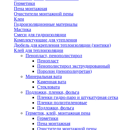
Герметики
Пена монтажная
Очистители монтажной пены
Клеи
Гидроизоляционные материалы
Мастика
Смеси для гидроизоляции
Комплектующие для утепления
Дюбель для крепления теплоизоляции (зонтики)
Клей для теплоизоляции
Пенопласт, пенополистирол
Пенопласт
Пенополистирол экструдированный
Поролон (пенополиуретан)
Минеральная вата
Каменная вата
Стекловата
Подложки, пленки, фольга
Пленки гидро-паро и штукатурная сетка
Пленки полиэтиленовые
Подложки, фольга
Герметик, клей, монтажная пена
Герметики
Пена монтажная
Очистители монтажной пены