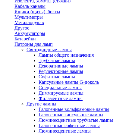
Изолента, хомуты (стяжки)
Кабель-каналы
Ящики (щиты), боксы
Мультиметры
Металлорукав
Другое
Аккумуляторы
Батарейки
Патроны для ламп
Светодиодные лампы
Лампы общего назначения
Трубчатые лампы
Декоративные лампы
Рефлекторные лампы
Софитные лампы
Капсульные лампы G-цоколь
Специальные лампы
Диммируемые лампы
Филаментные лампы
Другие лампы
Галогенные вольфрамовые лампы
Галогенные капсульные лампы
Люминесцентные трубчатые лампы
Галогенные софитные лампы
Люминесцентные лампы