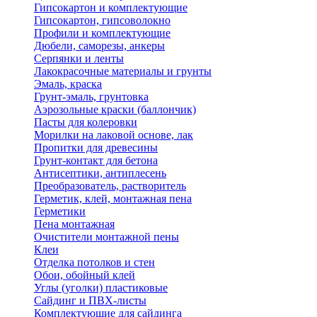
Гипсокартон и комплектующие
Гипсокартон, гипсоволокно
Профили и комплектующие
Дюбели, саморезы, анкеры
Серпянки и ленты
Лакокрасочные материалы и грунты
Эмаль, краска
Грунт-эмаль, грунтовка
Аэрозольные краски (баллончик)
Пасты для колеровки
Морилки на лаковой основе, лак
Пропитки для древесины
Грунт-контакт для бетона
Антисептики, антиплесень
Преобразователь, растворитель
Герметик, клей, монтажная пена
Герметики
Пена монтажная
Очистители монтажной пены
Клеи
Отделка потолков и стен
Обои, обойный клей
Углы (уголки) пластиковые
Сайдинг и ПВХ-листы
Комплектующие для сайдинга