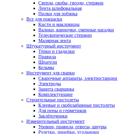
Сверла, скобы, гвозди, стержни
Лента шлифовальная
Пилки для лобзика
Все для покраски
Кисти и макловицы
Валики, ванночки, сменные насадки
Телескопические стержни
Малярная лента
Штукатурный инструмент
Тёрки и гладилки
Правила
Шпатели
Кельмы
Инструмент для сварки
Сварочные аппараты, электростанции
Электроды
Защита сварщика
Комплектующие
Строительные пистолеты
Клеевые и скобозабивные пистолеты
Для пены и герметиков
Заклёпочники
Измерительный инструмент
Уровни, правила, отвесы, шнуры
Рулетки, линейки, угольники