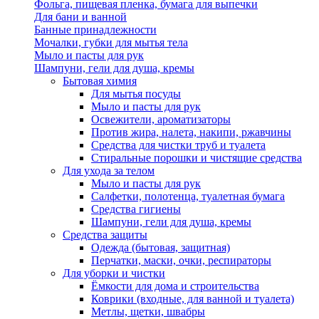
Фольга, пищевая пленка, бумага для выпечки
Для бани и ванной
Банные принадлежности
Мочалки, губки для мытья тела
Мыло и пасты для рук
Шампуни, гели для душа, кремы
Бытовая химия
Для мытья посуды
Мыло и пасты для рук
Освежители, ароматизаторы
Против жира, налета, накипи, ржавчины
Средства для чистки труб и туалета
Стиральные порошки и чистящие средства
Для ухода за телом
Мыло и пасты для рук
Салфетки, полотенца, туалетная бумага
Средства гигиены
Шампуни, гели для душа, кремы
Средства защиты
Одежда (бытовая, защитная)
Перчатки, маски, очки, респираторы
Для уборки и чистки
Ёмкости для дома и строительства
Коврики (входные, для ванной и туалета)
Метлы, щетки, швабры