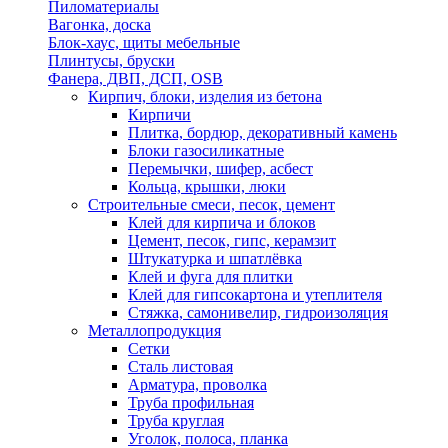
Пиломатериалы
Вагонка, доска
Блок-хаус, щиты мебельные
Плинтусы, бруски
Фанера, ДВП, ДСП, OSB
Кирпич, блоки, изделия из бетона
Кирпичи
Плитка, бордюр, декоративный камень
Блоки газосиликатные
Перемычки, шифер, асбест
Кольца, крышки, люки
Строительные смеси, песок, цемент
Клей для кирпича и блоков
Цемент, песок, гипс, керамзит
Штукатурка и шпатлёвка
Клей и фуга для плитки
Клей для гипсокартона и утеплителя
Стяжка, самонивелир, гидроизоляция
Металлопродукция
Сетки
Сталь листовая
Арматура, проволка
Труба профильная
Труба круглая
Уголок, полоса, планка