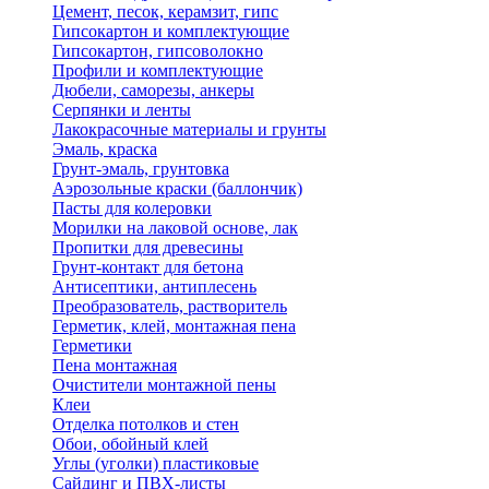
Цемент, песок, керамзит, гипс
Гипсокартон и комплектующие
Гипсокартон, гипсоволокно
Профили и комплектующие
Дюбели, саморезы, анкеры
Серпянки и ленты
Лакокрасочные материалы и грунты
Эмаль, краска
Грунт-эмаль, грунтовка
Аэрозольные краски (баллончик)
Пасты для колеровки
Морилки на лаковой основе, лак
Пропитки для древесины
Грунт-контакт для бетона
Антисептики, антиплесень
Преобразователь, растворитель
Герметик, клей, монтажная пена
Герметики
Пена монтажная
Очистители монтажной пены
Клеи
Отделка потолков и стен
Обои, обойный клей
Углы (уголки) пластиковые
Сайдинг и ПВХ-листы