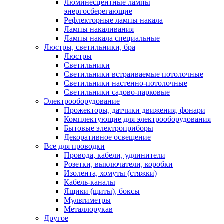
Люминесцентные лампы
энергосберегающие
Рефлекторные лампы накала
Лампы накаливания
Лампы накала специальные
Люстры, светильники, бра
Люстры
Светильники
Светильники встраиваемые потолочные
Светильники настенно-потолочные
Светильники садово-парковые
Электрооборудование
Прожекторы, датчики движения, фонари
Комплектующие для электрооборудования
Бытовые электроприборы
Декоративное освещение
Все для проводки
Провода, кабели, удлинители
Розетки, выключатели, коробки
Изолента, хомуты (стяжки)
Кабель-каналы
Ящики (щиты), боксы
Мультиметры
Металлорукав
Другое