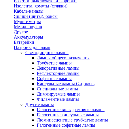
Розетки, выключатели, коробки
Изолента, хомуты (стяжки)
Кабель-каналы
Ящики (щиты), боксы
Мультиметры
Металлорукав
Другое
Аккумуляторы
Батарейки
Патроны для ламп
Светодиодные лампы
Лампы общего назначения
Трубчатые лампы
Декоративные лампы
Рефлекторные лампы
Софитные лампы
Капсульные лампы G-цоколь
Специальные лампы
Диммируемые лампы
Филаментные лампы
Другие лампы
Галогенные вольфрамовые лампы
Галогенные капсульные лампы
Люминесцентные трубчатые лампы
Галогенные софитные лампы