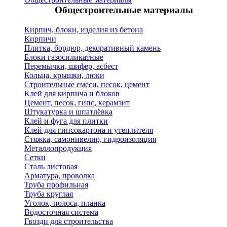
Общестроительные материалы
Кирпич, блоки, изделия из бетона
Кирпичи
Плитка, бордюр, декоративный камень
Блоки газосиликатные
Перемычки, шифер, асбест
Кольца, крышки, люки
Строительные смеси, песок, цемент
Клей для кирпича и блоков
Цемент, песок, гипс, керамзит
Штукатурка и шпатлёвка
Клей и фуга для плитки
Клей для гипсокартона и утеплителя
Стяжка, самонивелир, гидроизоляция
Металлопродукция
Сетки
Сталь листовая
Арматура, проволка
Труба профильная
Труба круглая
Уголок, полоса, планка
Водосточная система
Гвозди для строительства