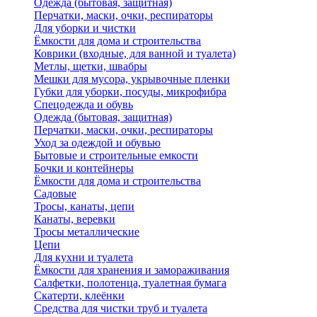
Одежда (бытовая, защитная)
Перчатки, маски, очки, респираторы
Для уборки и чистки
Ёмкости для дома и строительства
Коврики (входные, для ванной и туалета)
Метлы, щетки, швабры
Мешки для мусора, укрывочные пленки
Губки для уборки, посуды, микрофибра
Спецодежда и обувь
Одежда (бытовая, защитная)
Перчатки, маски, очки, респираторы
Уход за одеждой и обувью
Бытовые и строительные емкости
Бочки и контейнеры
Ёмкости для дома и строительства
Садовые
Тросы, канаты, цепи
Канаты, веревки
Тросы металлические
Цепи
Для кухни и туалета
Ёмкости для хранения и замораживания
Салфетки, полотенца, туалетная бумага
Скатерти, клеёнки
Средства для чистки труб и туалета