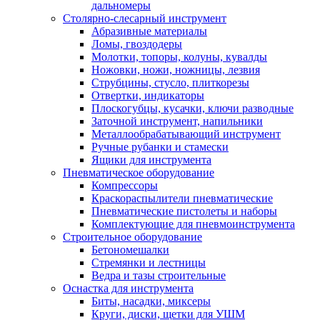
дальномеры
Столярно-слесарный инструмент
Абразивные материалы
Ломы, гвоздодеры
Молотки, топоры, колуны, кувалды
Ножовки, ножи, ножницы, лезвия
Струбцины, стусло, плиткорезы
Отвертки, индикаторы
Плоскогубцы, кусачки, ключи разводные
Заточной инструмент, напильники
Металлообрабатывающий инструмент
Ручные рубанки и стамески
Ящики для инструмента
Пневматическое оборудование
Компрессоры
Краскораспылители пневматические
Пневматические пистолеты и наборы
Комплектующие для пневмоинструмента
Строительное оборудование
Бетономешалки
Стремянки и лестницы
Ведра и тазы строительные
Оснастка для инструмента
Биты, насадки, миксеры
Круги, диски, щетки для УШМ