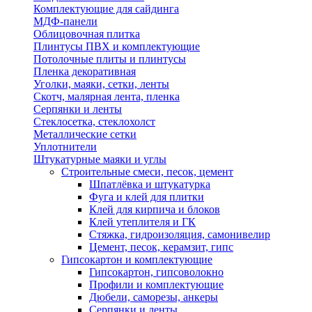
Комплектующие для сайдинга
МДФ-панели
Облицовочная плитка
Плинтусы ПВХ и комплектующие
Потолочные плиты и плинтусы
Пленка декоративная
Уголки, маяки, сетки, ленты
Скотч, малярная лента, пленка
Серпянки и ленты
Стеклосетка, стеклохолст
Металлические сетки
Уплотнители
Штукатурные маяки и углы
Строительные смеси, песок, цемент
Шпатлёвка и штукатурка
Фуга и клей для плитки
Клей для кирпича и блоков
Клей утеплителя и ГК
Стяжка, гидроизоляция, самонивелир
Цемент, песок, керамзит, гипс
Гипсокартон и комплектующие
Гипсокартон, гипсоволокно
Профили и комплектующие
Дюбели, саморезы, анкеры
Серпянки и ленты