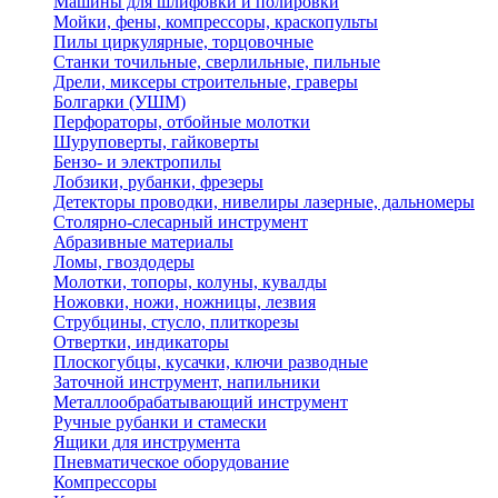
Машины для шлифовки и полировки
Мойки, фены, компрессоры, краскопульты
Пилы циркулярные, торцовочные
Станки точильные, сверлильные, пильные
Дрели, миксеры строительные, граверы
Болгарки (УШМ)
Перфораторы, отбойные молотки
Шуруповерты, гайковерты
Бензо- и электропилы
Лобзики, рубанки, фрезеры
Детекторы проводки, нивелиры лазерные, дальномеры
Столярно-слесарный инструмент
Абразивные материалы
Ломы, гвоздодеры
Молотки, топоры, колуны, кувалды
Ножовки, ножи, ножницы, лезвия
Струбцины, стусло, плиткорезы
Отвертки, индикаторы
Плоскогубцы, кусачки, ключи разводные
Заточной инструмент, напильники
Металлообрабатывающий инструмент
Ручные рубанки и стамески
Ящики для инструмента
Пневматическое оборудование
Компрессоры