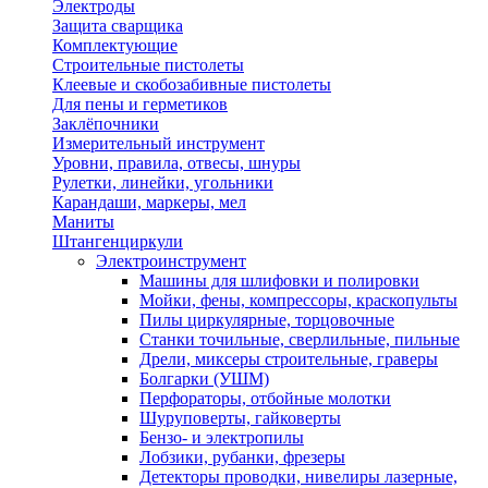
Электроды
Защита сварщика
Комплектующие
Строительные пистолеты
Клеевые и скобозабивные пистолеты
Для пены и герметиков
Заклёпочники
Измерительный инструмент
Уровни, правила, отвесы, шнуры
Рулетки, линейки, угольники
Карандаши, маркеры, мел
Маниты
Штангенциркули
Электроинструмент
Машины для шлифовки и полировки
Мойки, фены, компрессоры, краскопульты
Пилы циркулярные, торцовочные
Станки точильные, сверлильные, пильные
Дрели, миксеры строительные, граверы
Болгарки (УШМ)
Перфораторы, отбойные молотки
Шуруповерты, гайковерты
Бензо- и электропилы
Лобзики, рубанки, фрезеры
Детекторы проводки, нивелиры лазерные,