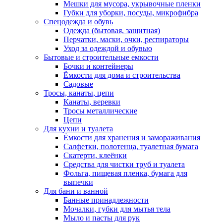
Мешки для мусора, укрывочные пленки
Губки для уборки, посуды, микрофибра
Спецодежда и обувь
Одежда (бытовая, защитная)
Перчатки, маски, очки, респираторы
Уход за одеждой и обувью
Бытовые и строительные емкости
Бочки и контейнеры
Ёмкости для дома и строительства
Садовые
Тросы, канаты, цепи
Канаты, веревки
Тросы металлические
Цепи
Для кухни и туалета
Ёмкости для хранения и замораживания
Салфетки, полотенца, туалетная бумага
Скатерти, клеёнки
Средства для чистки труб и туалета
Фольга, пищевая пленка, бумага для
выпечки
Для бани и ванной
Банные принадлежности
Мочалки, губки для мытья тела
Мыло и пасты для рук