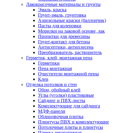
Лакокрасочные материалы и грунты
Эмаль, краска
Грунт-эмаль, грунтовка
Аэрозольные краски (баллончик)
Пасты для колеровки
Морилки на лаковой основе, лак
Пропитки для древесины
Грунт-контакт для бетона
Антисептики, антиплесень
Преобразователь, растворитель
Герметик, клей, монтажная пена
Герметики
Пена монтажная
Очистители монтажной пены
Клеи
Отделка потолков и стен
Обои, обойный клей
Углы (уголки) пластиковые
Сайдинг и ПВХ-листы
Комплектующие для сайдинга
МДФ-панели
Облицовочная плитка
Плинтусы ПВХ и комплектующие
Потолочные плиты и плинтусы
Пленка декоративная