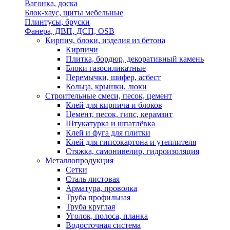
Вагонка, доска
Блок-хаус, щиты мебельные
Плинтусы, бруски
Фанера, ДВП, ДСП, OSB
Кирпич, блоки, изделия из бетона
Кирпичи
Плитка, бордюр, декоративный камень
Блоки газосиликатные
Перемычки, шифер, асбест
Кольца, крышки, люки
Строительные смеси, песок, цемент
Клей для кирпича и блоков
Цемент, песок, гипс, керамзит
Штукатурка и шпатлёвка
Клей и фуга для плитки
Клей для гипсокартона и утеплителя
Стяжка, самонивелир, гидроизоляция
Металлопродукция
Сетки
Сталь листовая
Арматура, проволка
Труба профильная
Труба круглая
Уголок, полоса, планка
Водосточная система