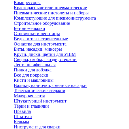
Компрессоры
Краскораспылители пневматические
Пневматические пистолеты и наборы
Комплектующие для пневмоинструмента
Строительное оборудование
Бетономешалки
Стремянки и лестницы
Ведра и тазы строительные
Оснастка для инструмента
Биты, насадки, миксеры
Круги, диски, щетки для УШМ
Сверла, скобы, гвозди, стержни
Лента шлифовальная
Пилки для лобзика
Все для покраски
Кисти и макловицы
Валики, ванночки, сменные насадки
Телескопические стержни
Малярная лента
Штукатурный инструмент
Тёрки и гладилки
Правила
Шпатели
Кельмы
Инструмент для сварки