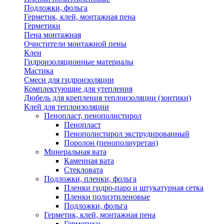
Подложки, фольга
Герметик, клей, монтажная пена
Герметики
Пена монтажная
Очистители монтажной пены
Клеи
Гидроизоляционные материалы
Мастика
Смеси для гидроизоляции
Комплектующие для утепления
Дюбель для крепления теплоизоляции (зонтики)
Клей для теплоизоляции
Пенопласт, пенополистирол
Пенопласт
Пенополистирол экструдированный
Поролон (пенополиуретан)
Минеральная вата
Каменная вата
Стекловата
Подложки, пленки, фольга
Пленки гидро-паро и штукатурная сетка
Пленки полиэтиленовые
Подложки, фольга
Герметик, клей, монтажная пена
Герметики