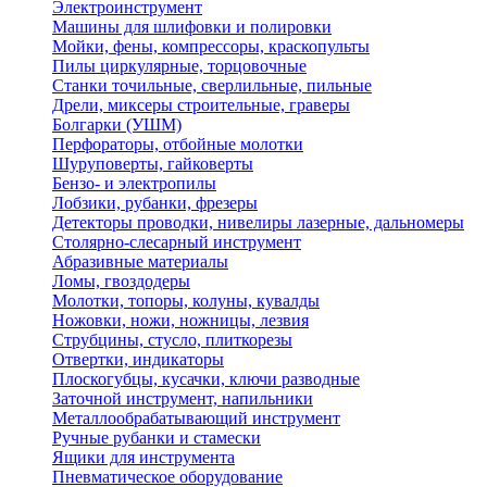
Электроинструмент
Машины для шлифовки и полировки
Мойки, фены, компрессоры, краскопульты
Пилы циркулярные, торцовочные
Станки точильные, сверлильные, пильные
Дрели, миксеры строительные, граверы
Болгарки (УШМ)
Перфораторы, отбойные молотки
Шуруповерты, гайковерты
Бензо- и электропилы
Лобзики, рубанки, фрезеры
Детекторы проводки, нивелиры лазерные, дальномеры
Столярно-слесарный инструмент
Абразивные материалы
Ломы, гвоздодеры
Молотки, топоры, колуны, кувалды
Ножовки, ножи, ножницы, лезвия
Струбцины, стусло, плиткорезы
Отвертки, индикаторы
Плоскогубцы, кусачки, ключи разводные
Заточной инструмент, напильники
Металлообрабатывающий инструмент
Ручные рубанки и стамески
Ящики для инструмента
Пневматическое оборудование