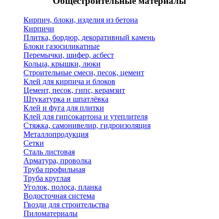
Общестроительные материалы
Кирпич, блоки, изделия из бетона
Кирпичи
Плитка, бордюр, декоративный камень
Блоки газосиликатные
Перемычки, шифер, асбест
Кольца, крышки, люки
Строительные смеси, песок, цемент
Клей для кирпича и блоков
Цемент, песок, гипс, керамзит
Штукатурка и шпатлёвка
Клей и фуга для плитки
Клей для гипсокартона и утеплителя
Стяжка, самонивелир, гидроизоляция
Металлопродукция
Сетки
Сталь листовая
Арматура, проволка
Труба профильная
Труба круглая
Уголок, полоса, планка
Водосточная система
Гвозди для строительства
Пиломатериалы