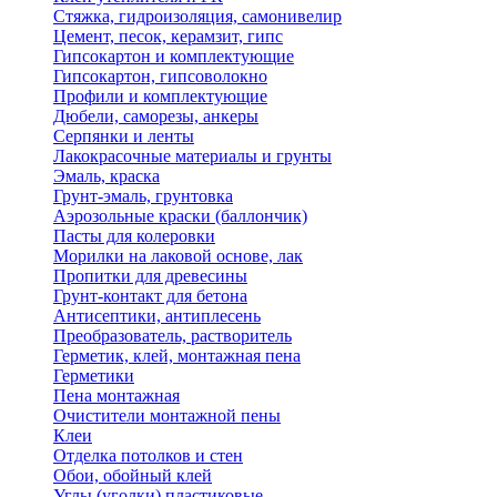
Стяжка, гидроизоляция, самонивелир
Цемент, песок, керамзит, гипс
Гипсокартон и комплектующие
Гипсокартон, гипсоволокно
Профили и комплектующие
Дюбели, саморезы, анкеры
Серпянки и ленты
Лакокрасочные материалы и грунты
Эмаль, краска
Грунт-эмаль, грунтовка
Аэрозольные краски (баллончик)
Пасты для колеровки
Морилки на лаковой основе, лак
Пропитки для древесины
Грунт-контакт для бетона
Антисептики, антиплесень
Преобразователь, растворитель
Герметик, клей, монтажная пена
Герметики
Пена монтажная
Очистители монтажной пены
Клеи
Отделка потолков и стен
Обои, обойный клей
Углы (уголки) пластиковые