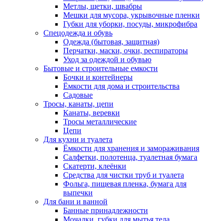
Метлы, щетки, швабры
Мешки для мусора, укрывочные пленки
Губки для уборки, посуды, микрофибра
Спецодежда и обувь
Одежда (бытовая, защитная)
Перчатки, маски, очки, респираторы
Уход за одеждой и обувью
Бытовые и строительные емкости
Бочки и контейнеры
Ёмкости для дома и строительства
Садовые
Тросы, канаты, цепи
Канаты, веревки
Тросы металлические
Цепи
Для кухни и туалета
Ёмкости для хранения и замораживания
Салфетки, полотенца, туалетная бумага
Скатерти, клеёнки
Средства для чистки труб и туалета
Фольга, пищевая пленка, бумага для
выпечки
Для бани и ванной
Банные принадлежности
Мочалки, губки для мытья тела