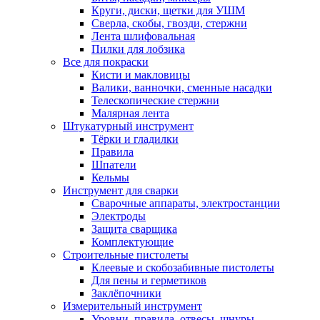
Круги, диски, щетки для УШМ
Сверла, скобы, гвозди, стержни
Лента шлифовальная
Пилки для лобзика
Все для покраски
Кисти и макловицы
Валики, ванночки, сменные насадки
Телескопические стержни
Малярная лента
Штукатурный инструмент
Тёрки и гладилки
Правила
Шпатели
Кельмы
Инструмент для сварки
Сварочные аппараты, электростанции
Электроды
Защита сварщика
Комплектующие
Строительные пистолеты
Клеевые и скобозабивные пистолеты
Для пены и герметиков
Заклёпочники
Измерительный инструмент
Уровни, правила, отвесы, шнуры