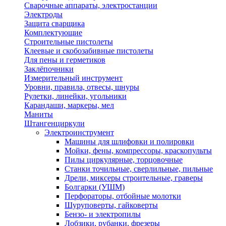
Сварочные аппараты, электростанции
Электроды
Защита сварщика
Комплектующие
Строительные пистолеты
Клеевые и скобозабивные пистолеты
Для пены и герметиков
Заклёпочники
Измерительный инструмент
Уровни, правила, отвесы, шнуры
Рулетки, линейки, угольники
Карандаши, маркеры, мел
Маниты
Штангенциркули
Электроинструмент
Машины для шлифовки и полировки
Мойки, фены, компрессоры, краскопульты
Пилы циркулярные, торцовочные
Станки точильные, сверлильные, пильные
Дрели, миксеры строительные, граверы
Болгарки (УШМ)
Перфораторы, отбойные молотки
Шуруповерты, гайковерты
Бензо- и электропилы
Лобзики, рубанки, фрезеры