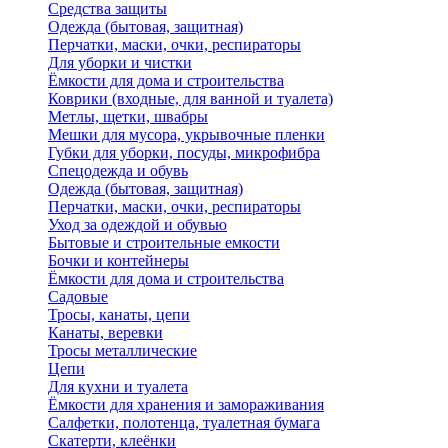
Средства защиты
Одежда (бытовая, защитная)
Перчатки, маски, очки, респираторы
Для уборки и чистки
Ёмкости для дома и строительства
Коврики (входные, для ванной и туалета)
Метлы, щетки, швабры
Мешки для мусора, укрывочные пленки
Губки для уборки, посуды, микрофибра
Спецодежда и обувь
Одежда (бытовая, защитная)
Перчатки, маски, очки, респираторы
Уход за одеждой и обувью
Бытовые и строительные емкости
Бочки и контейнеры
Ёмкости для дома и строительства
Садовые
Тросы, канаты, цепи
Канаты, веревки
Тросы металлические
Цепи
Для кухни и туалета
Ёмкости для хранения и замораживания
Салфетки, полотенца, туалетная бумага
Скатерти, клеёнки