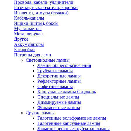
Провода, кабели, удлинители
Розетки, выключатели, коробки
Изолента, хомуты (стяжки)
Кабель-каналы
Ящики (щиты), боксы
Мультиметры
Металлорукав
Другое
Аккумуляторы
Батарейки
Патроны для ламп
Светодиодные лампы
Лампы общего назначения
Трубчатые лампы
Декоративные лампы
Рефлекторные лампы
Софитные лампы
Капсульные лампы G-цоколь
Специальные лампы
Диммируемые лампы
Филаментные лампы
Другие лампы
Галогенные вольфрамовые лампы
Галогенные капсульные лампы
Люминесцентные трубчатые лампы