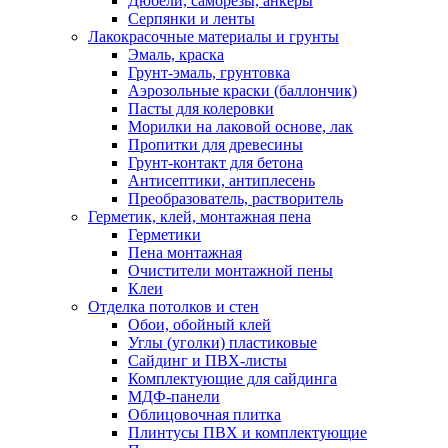
Дюбели, саморезы, анкеры
Серпянки и ленты
Лакокрасочные материалы и грунты
Эмаль, краска
Грунт-эмаль, грунтовка
Аэрозольные краски (баллончик)
Пасты для колеровки
Морилки на лаковой основе, лак
Пропитки для древесины
Грунт-контакт для бетона
Антисептики, антиплесень
Преобразователь, растворитель
Герметик, клей, монтажная пена
Герметики
Пена монтажная
Очистители монтажной пены
Клеи
Отделка потолков и стен
Обои, обойный клей
Углы (уголки) пластиковые
Сайдинг и ПВХ-листы
Комплектующие для сайдинга
МДФ-панели
Облицовочная плитка
Плинтусы ПВХ и комплектующие