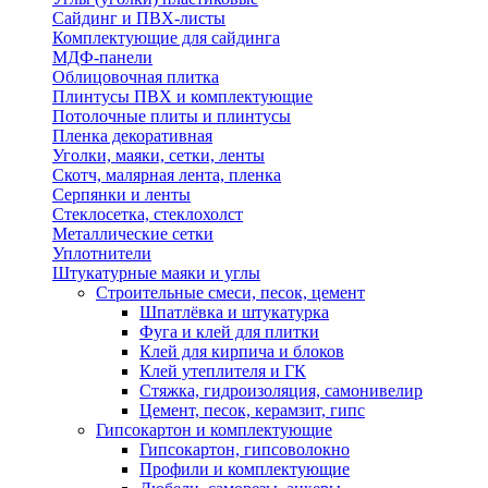
Сайдинг и ПВХ-листы
Комплектующие для сайдинга
МДФ-панели
Облицовочная плитка
Плинтусы ПВХ и комплектующие
Потолочные плиты и плинтусы
Пленка декоративная
Уголки, маяки, сетки, ленты
Скотч, малярная лента, пленка
Серпянки и ленты
Стеклосетка, стеклохолст
Металлические сетки
Уплотнители
Штукатурные маяки и углы
Строительные смеси, песок, цемент
Шпатлёвка и штукатурка
Фуга и клей для плитки
Клей для кирпича и блоков
Клей утеплителя и ГК
Стяжка, гидроизоляция, самонивелир
Цемент, песок, керамзит, гипс
Гипсокартон и комплектующие
Гипсокартон, гипсоволокно
Профили и комплектующие