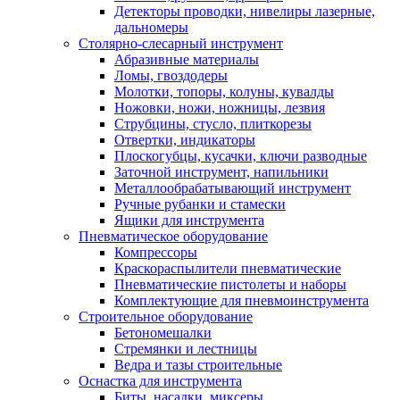
Детекторы проводки, нивелиры лазерные,
дальномеры
Столярно-слесарный инструмент
Абразивные материалы
Ломы, гвоздодеры
Молотки, топоры, колуны, кувалды
Ножовки, ножи, ножницы, лезвия
Струбцины, стусло, плиткорезы
Отвертки, индикаторы
Плоскогубцы, кусачки, ключи разводные
Заточной инструмент, напильники
Металлообрабатывающий инструмент
Ручные рубанки и стамески
Ящики для инструмента
Пневматическое оборудование
Компрессоры
Краскораспылители пневматические
Пневматические пистолеты и наборы
Комплектующие для пневмоинструмента
Строительное оборудование
Бетономешалки
Стремянки и лестницы
Ведра и тазы строительные
Оснастка для инструмента
Биты, насадки, миксеры