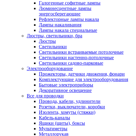
Галогенные софитные лампы
Люминесцентные лампы
энергосберегающие
Рефлекторные лампы накала
Лампы накаливания
Лампы накала специальные
Люстры, светильники, бра
Люстры
Светильники
Светильники встраиваемые потолочные
Светильники настенно-потолочные
Светильники садово-парковые
Электрооборудование
Прожекторы, датчики движения, фонари
Комплектующие для электрооборудования
Бытовые электроприборы
Декоративное освещение
Все для проводки
Провода, кабели, удлинители
Розетки, выключатели, коробки
Изолента, хомуты (стяжки)
Кабель-каналы
Ящики (щиты), боксы
Мультиметры
Металлорукав