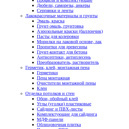
Профили и комплектующие
Дюбели, саморезы, анкеры
Серпянки и ленты
Лакокрасочные материалы и грунты
Эмаль, краска
Грунт-эмаль, грунтовка
Аэрозольные краски (баллончик)
Пасты для колеровки
Морилки на лаковой основе, лак
Пропитки для древесины
Грунт-контакт для бетона
Антисептики, антиплесень
Преобразователь, растворитель
Герметик, клей, монтажная пена
Герметики
Пена монтажная
Очистители монтажной пены
Клеи
Отделка потолков и стен
Обои, обойный клей
Углы (уголки) пластиковые
Сайдинг и ПВХ-листы
Комплектующие для сайдинга
МДФ-панели
Облицовочная плитка