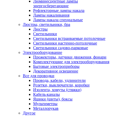
Люминесцентные лампы
энергосберегающие
Рефлекторные лампы накала
Лампы накаливания
Лампы накала специальные
Люстры, светильники, бра
Люстры
Светильники
Светильники встраиваемые потолочные
Светильники настенно-потолочные
Светильники садово-парковые
Электрооборудование
Прожекторы, датчики движения, фонари
Комплектующие для электрооборудования
Бытовые электроприборы
Декоративное освещение
Все для проводки
Провода, кабели, удлинители
Розетки, выключатели, коробки
Изолента, хомуты (стяжки)
Кабель-каналы
Ящики (щиты), боксы
Мультиметры
Металлорукав
Другое