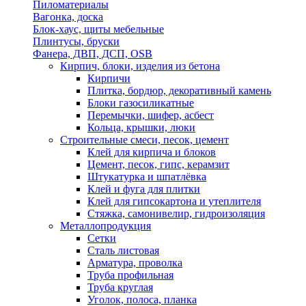
Пиломатериалы
Вагонка, доска
Блок-хаус, щиты мебельные
Плинтусы, бруски
Фанера, ДВП, ДСП, OSB
Кирпич, блоки, изделия из бетона
Кирпичи
Плитка, бордюр, декоративный камень
Блоки газосиликатные
Перемычки, шифер, асбест
Кольца, крышки, люки
Строительные смеси, песок, цемент
Клей для кирпича и блоков
Цемент, песок, гипс, керамзит
Штукатурка и шпатлёвка
Клей и фуга для плитки
Клей для гипсокартона и утеплителя
Стяжка, самонивелир, гидроизоляция
Металлопродукция
Сетки
Сталь листовая
Арматура, проволка
Труба профильная
Труба круглая
Уголок, полоса, планка