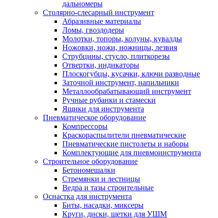
дальномеры
Столярно-слесарный инструмент
Абразивные материалы
Ломы, гвоздодеры
Молотки, топоры, колуны, кувалды
Ножовки, ножи, ножницы, лезвия
Струбцины, стусло, плиткорезы
Отвертки, индикаторы
Плоскогубцы, кусачки, ключи разводные
Заточной инструмент, напильники
Металлообрабатывающий инструмент
Ручные рубанки и стамески
Ящики для инструмента
Пневматическое оборудование
Компрессоры
Краскораспылители пневматические
Пневматические пистолеты и наборы
Комплектующие для пневмоинструмента
Строительное оборудование
Бетономешалки
Стремянки и лестницы
Ведра и тазы строительные
Оснастка для инструмента
Биты, насадки, миксеры
Круги, диски, щетки для УШМ