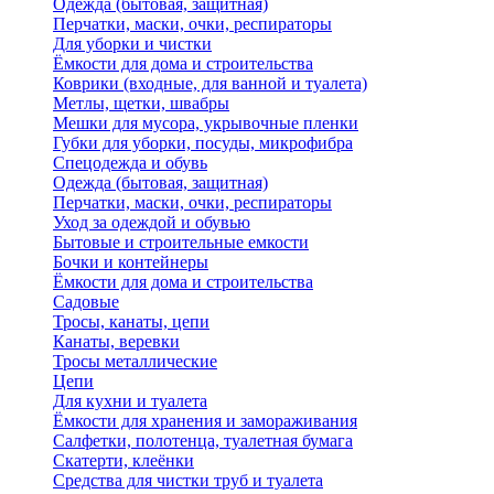
Одежда (бытовая, защитная)
Перчатки, маски, очки, респираторы
Для уборки и чистки
Ёмкости для дома и строительства
Коврики (входные, для ванной и туалета)
Метлы, щетки, швабры
Мешки для мусора, укрывочные пленки
Губки для уборки, посуды, микрофибра
Спецодежда и обувь
Одежда (бытовая, защитная)
Перчатки, маски, очки, респираторы
Уход за одеждой и обувью
Бытовые и строительные емкости
Бочки и контейнеры
Ёмкости для дома и строительства
Садовые
Тросы, канаты, цепи
Канаты, веревки
Тросы металлические
Цепи
Для кухни и туалета
Ёмкости для хранения и замораживания
Салфетки, полотенца, туалетная бумага
Скатерти, клеёнки
Средства для чистки труб и туалета