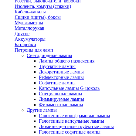
Розетки, выключатели, коробки
Изолента, хомуты (стяжки)
Кабель-каналы
Ящики (щиты), боксы
Мультиметры
Металлорукав
Другое
Аккумуляторы
Батарейки
Патроны для ламп
Светодиодные лампы
Лампы общего назначения
Трубчатые лампы
Декоративные лампы
Рефлекторные лампы
Софитные лампы
Капсульные лампы G-цоколь
Специальные лампы
Диммируемые лампы
Филаментные лампы
Другие лампы
Галогенные вольфрамовые лампы
Галогенные капсульные лампы
Люминесцентные трубчатые лампы
Галогенные софитные лампы