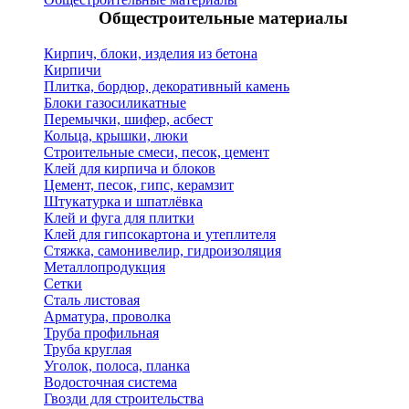
Общестроительные материалы
Кирпич, блоки, изделия из бетона
Кирпичи
Плитка, бордюр, декоративный камень
Блоки газосиликатные
Перемычки, шифер, асбест
Кольца, крышки, люки
Строительные смеси, песок, цемент
Клей для кирпича и блоков
Цемент, песок, гипс, керамзит
Штукатурка и шпатлёвка
Клей и фуга для плитки
Клей для гипсокартона и утеплителя
Стяжка, самонивелир, гидроизоляция
Металлопродукция
Сетки
Сталь листовая
Арматура, проволка
Труба профильная
Труба круглая
Уголок, полоса, планка
Водосточная система
Гвозди для строительства