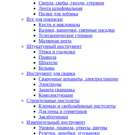
Сверла, скобы, гвозди, стержни
Лента шлифовальная
Пилки для лобзика
Все для покраски
Кисти и макловицы
Валики, ванночки, сменные насадки
Телескопические стержни
Малярная лента
Штукатурный инструмент
Тёрки и гладилки
Правила
Шпатели
Кельмы
Инструмент для сварки
Сварочные аппараты, электростанции
Электроды
Защита сварщика
Комплектующие
Строительные пистолеты
Клеевые и скобозабивные пистолеты
Для пены и герметиков
Заклёпочники
Измерительный инструмент
Уровни, правила, отвесы, шнуры
Рулетки, линейки, угольники