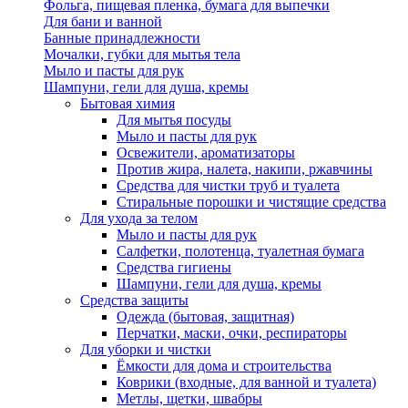
Фольга, пищевая пленка, бумага для выпечки
Для бани и ванной
Банные принадлежности
Мочалки, губки для мытья тела
Мыло и пасты для рук
Шампуни, гели для душа, кремы
Бытовая химия
Для мытья посуды
Мыло и пасты для рук
Освежители, ароматизаторы
Против жира, налета, накипи, ржавчины
Средства для чистки труб и туалета
Стиральные порошки и чистящие средства
Для ухода за телом
Мыло и пасты для рук
Салфетки, полотенца, туалетная бумага
Средства гигиены
Шампуни, гели для душа, кремы
Средства защиты
Одежда (бытовая, защитная)
Перчатки, маски, очки, респираторы
Для уборки и чистки
Ёмкости для дома и строительства
Коврики (входные, для ванной и туалета)
Метлы, щетки, швабры