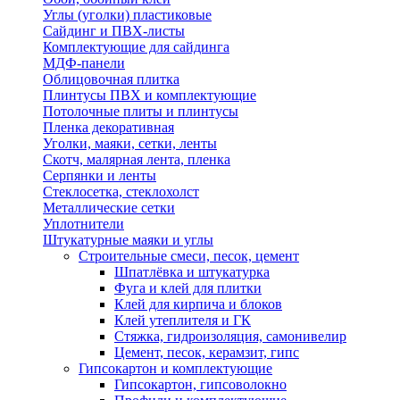
Углы (уголки) пластиковые
Сайдинг и ПВХ-листы
Комплектующие для сайдинга
МДФ-панели
Облицовочная плитка
Плинтусы ПВХ и комплектующие
Потолочные плиты и плинтусы
Пленка декоративная
Уголки, маяки, сетки, ленты
Скотч, малярная лента, пленка
Серпянки и ленты
Стеклосетка, стеклохолст
Металлические сетки
Уплотнители
Штукатурные маяки и углы
Строительные смеси, песок, цемент
Шпатлёвка и штукатурка
Фуга и клей для плитки
Клей для кирпича и блоков
Клей утеплителя и ГК
Стяжка, гидроизоляция, самонивелир
Цемент, песок, керамзит, гипс
Гипсокартон и комплектующие
Гипсокартон, гипсоволокно