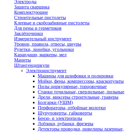
Электроды
Защита сварщика
Комплектующие
Строительные пистолеты
Клеевые и скобозабивные пистолеты
Для пены и герметиков
Заклёпочники
Измерительный инструмент
Уровни, правила, отвесы, шнуры
Рулетки, линейки, угольники
Карандаши, маркеры, мел
Маниты
Штангенциркули
Электроинструмент
Машины для шлифовки и полировки
Мойки, фены, компрессоры, краскопульты
Пилы циркулярные, торцовочные
Станки точильные, сверлильные, пильные
Дрели, миксеры строительные, граверы
Болгарки (УШМ)
Перфораторы, отбойные молотки
Шуруповерты, гайковерты
Бензо- и электропилы
Лобзики, рубанки, фрезеры
Детекторы проводки, нивелиры лазерные,