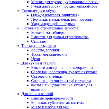
Мешки для мусора, укрывочные пленки
Губки для уборки, посуды, микрофибра
Спецодежда и обувь
Одежда (бытовая, защитная)
Перчатки, маски, очки, респираторы
Уход за одеждой и обувью
Бытовые и строительные емкости
Бочки и контейнеры
Ёмкости для дома и строительства
Садовые
Тросы, канаты, цепи
Канаты, веревки
Тросы металлические
Цепи
Для кухни и туалета
Ёмкости для хранения и замораживания
Салфетки, полотенца, туалетная бумага
Скатерти, клеёнки
Средства для чистки труб и туалета
Фольга, пищевая пленка, бумага для
выпечки
Для бани и ванной
Банные принадлежности
Мочалки, губки для мытья тела
Мыло и пасты для рук