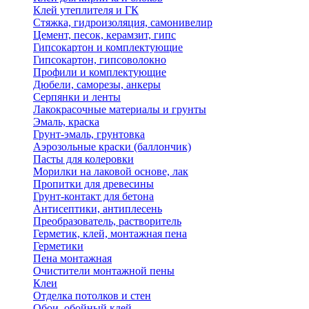
Клей утеплителя и ГК
Стяжка, гидроизоляция, самонивелир
Цемент, песок, керамзит, гипс
Гипсокартон и комплектующие
Гипсокартон, гипсоволокно
Профили и комплектующие
Дюбели, саморезы, анкеры
Серпянки и ленты
Лакокрасочные материалы и грунты
Эмаль, краска
Грунт-эмаль, грунтовка
Аэрозольные краски (баллончик)
Пасты для колеровки
Морилки на лаковой основе, лак
Пропитки для древесины
Грунт-контакт для бетона
Антисептики, антиплесень
Преобразователь, растворитель
Герметик, клей, монтажная пена
Герметики
Пена монтажная
Очистители монтажной пены
Клеи
Отделка потолков и стен
Обои, обойный клей