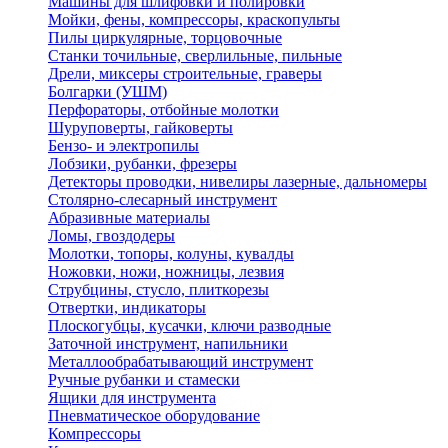
Машины для шлифовки и полировки
Мойки, фены, компрессоры, краскопульты
Пилы циркулярные, торцовочные
Станки точильные, сверлильные, пильные
Дрели, миксеры строительные, граверы
Болгарки (УШМ)
Перфораторы, отбойные молотки
Шуруповерты, гайковерты
Бензо- и электропилы
Лобзики, рубанки, фрезеры
Детекторы проводки, нивелиры лазерные, дальномеры
Столярно-слесарный инструмент
Абразивные материалы
Ломы, гвоздодеры
Молотки, топоры, колуны, кувалды
Ножовки, ножи, ножницы, лезвия
Струбцины, стусло, плиткорезы
Отвертки, индикаторы
Плоскогубцы, кусачки, ключи разводные
Заточной инструмент, напильники
Металлообрабатывающий инструмент
Ручные рубанки и стамески
Ящики для инструмента
Пневматическое оборудование
Компрессоры