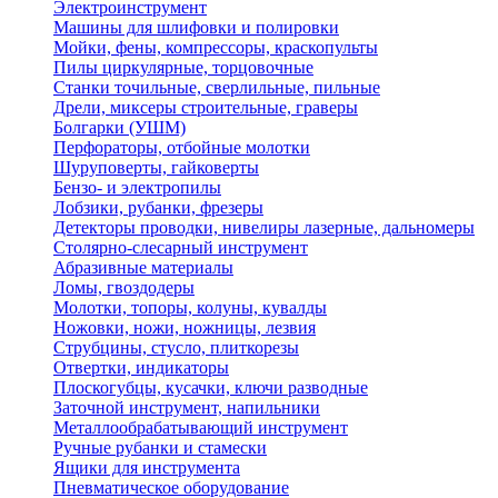
Электроинструмент
Машины для шлифовки и полировки
Мойки, фены, компрессоры, краскопульты
Пилы циркулярные, торцовочные
Станки точильные, сверлильные, пильные
Дрели, миксеры строительные, граверы
Болгарки (УШМ)
Перфораторы, отбойные молотки
Шуруповерты, гайковерты
Бензо- и электропилы
Лобзики, рубанки, фрезеры
Детекторы проводки, нивелиры лазерные, дальномеры
Столярно-слесарный инструмент
Абразивные материалы
Ломы, гвоздодеры
Молотки, топоры, колуны, кувалды
Ножовки, ножи, ножницы, лезвия
Струбцины, стусло, плиткорезы
Отвертки, индикаторы
Плоскогубцы, кусачки, ключи разводные
Заточной инструмент, напильники
Металлообрабатывающий инструмент
Ручные рубанки и стамески
Ящики для инструмента
Пневматическое оборудование