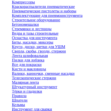
Компрессоры
Краскораспылители пневматические
Пневматические пистолеты и наборы
Комплектующие для пневмоинструмента
Строительное оборудование
Бетономешалки
Стремянки и лестницы
Ведра и тазы строительные
Оснастка для инструмента
Биты, насадки, миксеры
Круги, диски, щетки для УШМ
Сверла, скобы, гвозди, стержни
Лента шлифовальная
Пилки для лобзика
Все для покраски
Кисти и макловицы
Валики, ванночки, сменные насадки
Телескопические стержни
Малярная лента
Штукатурный инструмент
Тёрки и гладилки
Правила
Шпатели
Кельмы
Инструмент для сварки