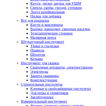
Круги, диски, щетки для УШМ
Сверла, скобы, гвозди, стержни
Лента шлифовальная
Пилки для лобзика
Все для покраски
Кисти и макловицы
Валики, ванночки, сменные насадки
Телескопические стержни
Малярная лента
Штукатурный инструмент
Тёрки и гладилки
Правила
Шпатели
Кельмы
Инструмент для сварки
Сварочные аппараты, электростанции
Электроды
Защита сварщика
Комплектующие
Строительные пистолеты
Клеевые и скобозабивные пистолеты
Для пены и герметиков
Заклёпочники
Измерительный инструмент
Уровни, правила, отвесы, шнуры