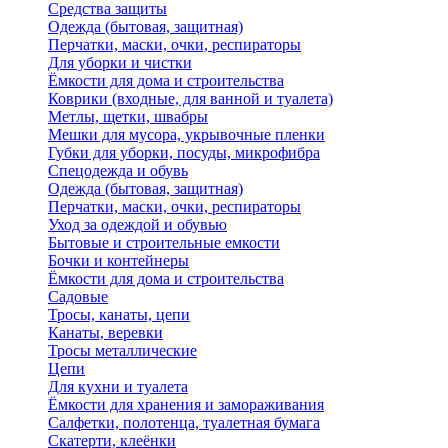
Средства защиты
Одежда (бытовая, защитная)
Перчатки, маски, очки, респираторы
Для уборки и чистки
Ёмкости для дома и строительства
Коврики (входные, для ванной и туалета)
Метлы, щетки, швабры
Мешки для мусора, укрывочные пленки
Губки для уборки, посуды, микрофибра
Спецодежда и обувь
Одежда (бытовая, защитная)
Перчатки, маски, очки, респираторы
Уход за одеждой и обувью
Бытовые и строительные емкости
Бочки и контейнеры
Ёмкости для дома и строительства
Садовые
Тросы, канаты, цепи
Канаты, веревки
Тросы металлические
Цепи
Для кухни и туалета
Ёмкости для хранения и замораживания
Салфетки, полотенца, туалетная бумага
Скатерти, клеёнки