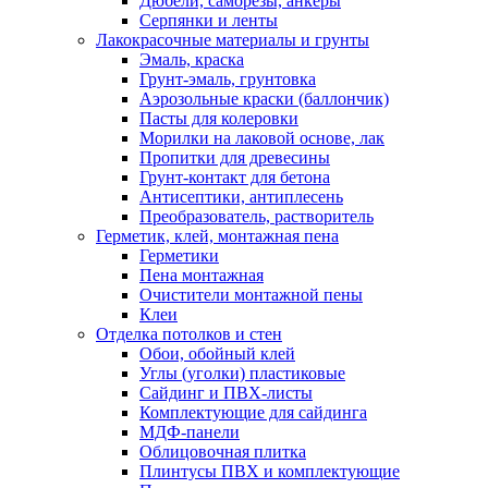
Дюбели, саморезы, анкеры
Серпянки и ленты
Лакокрасочные материалы и грунты
Эмаль, краска
Грунт-эмаль, грунтовка
Аэрозольные краски (баллончик)
Пасты для колеровки
Морилки на лаковой основе, лак
Пропитки для древесины
Грунт-контакт для бетона
Антисептики, антиплесень
Преобразователь, растворитель
Герметик, клей, монтажная пена
Герметики
Пена монтажная
Очистители монтажной пены
Клеи
Отделка потолков и стен
Обои, обойный клей
Углы (уголки) пластиковые
Сайдинг и ПВХ-листы
Комплектующие для сайдинга
МДФ-панели
Облицовочная плитка
Плинтусы ПВХ и комплектующие