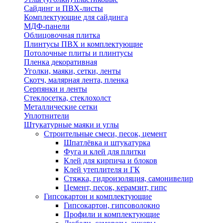
Сайдинг и ПВХ-листы
Комплектующие для сайдинга
МДФ-панели
Облицовочная плитка
Плинтусы ПВХ и комплектующие
Потолочные плиты и плинтусы
Пленка декоративная
Уголки, маяки, сетки, ленты
Скотч, малярная лента, пленка
Серпянки и ленты
Стеклосетка, стеклохолст
Металлические сетки
Уплотнители
Штукатурные маяки и углы
Строительные смеси, песок, цемент
Шпатлёвка и штукатурка
Фуга и клей для плитки
Клей для кирпича и блоков
Клей утеплителя и ГК
Стяжка, гидроизоляция, самонивелир
Цемент, песок, керамзит, гипс
Гипсокартон и комплектующие
Гипсокартон, гипсоволокно
Профили и комплектующие