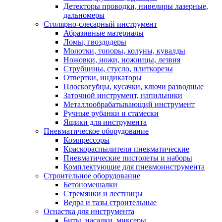
Детекторы проводки, нивелиры лазерные,
дальномеры
Столярно-слесарный инструмент
Абразивные материалы
Ломы, гвоздодеры
Молотки, топоры, колуны, кувалды
Ножовки, ножи, ножницы, лезвия
Струбцины, стусло, плиткорезы
Отвертки, индикаторы
Плоскогубцы, кусачки, ключи разводные
Заточной инструмент, напильники
Металлообрабатывающий инструмент
Ручные рубанки и стамески
Ящики для инструмента
Пневматическое оборудование
Компрессоры
Краскораспылители пневматические
Пневматические пистолеты и наборы
Комплектующие для пневмоинструмента
Строительное оборудование
Бетономешалки
Стремянки и лестницы
Ведра и тазы строительные
Оснастка для инструмента
Биты, насадки, миксеры