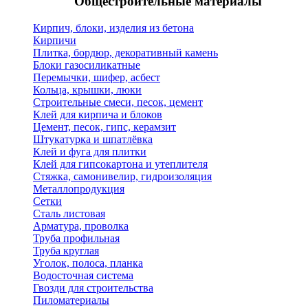
Общестроительные материалы
Кирпич, блоки, изделия из бетона
Кирпичи
Плитка, бордюр, декоративный камень
Блоки газосиликатные
Перемычки, шифер, асбест
Кольца, крышки, люки
Строительные смеси, песок, цемент
Клей для кирпича и блоков
Цемент, песок, гипс, керамзит
Штукатурка и шпатлёвка
Клей и фуга для плитки
Клей для гипсокартона и утеплителя
Стяжка, самонивелир, гидроизоляция
Металлопродукция
Сетки
Сталь листовая
Арматура, проволка
Труба профильная
Труба круглая
Уголок, полоса, планка
Водосточная система
Гвозди для строительства
Пиломатериалы