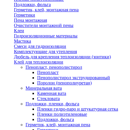
Подложки, фольга
Герметик, клей, монтажная пена
Герметики
Пена монтажная
Очистители монтажной пены
Клеи
Гидроизоляционные материалы
Мастика
Смеси для гидроизоляции
Комплектующие для утепления
Дюбель для крепления теплоизоляции (зонтики)
Клей для теплоизоляции
Пенопласт, пенополистирол
Пенопласт
Пенополистирол экструдированный
Поролон (пенополиуретан)
Минеральная вата
Каменная вата
Стекловата
Подложки, пленки, фольга
Пленки гидро-паро и штукатурная сетка
Пленки полиэтиленовые
Подложки, фольга
Герметик, клей, монтажная пена
Герметики