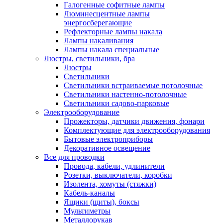
Галогенные софитные лампы
Люминесцентные лампы
энергосберегающие
Рефлекторные лампы накала
Лампы накаливания
Лампы накала специальные
Люстры, светильники, бра
Люстры
Светильники
Светильники встраиваемые потолочные
Светильники настенно-потолочные
Светильники садово-парковые
Электрооборудование
Прожекторы, датчики движения, фонари
Комплектующие для электрооборудования
Бытовые электроприборы
Декоративное освещение
Все для проводки
Провода, кабели, удлинители
Розетки, выключатели, коробки
Изолента, хомуты (стяжки)
Кабель-каналы
Ящики (щиты), боксы
Мультиметры
Металлорукав