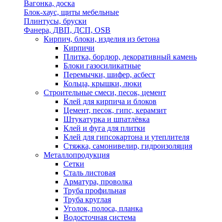
Вагонка, доска
Блок-хаус, щиты мебельные
Плинтусы, бруски
Фанера, ДВП, ДСП, OSB
Кирпич, блоки, изделия из бетона
Кирпичи
Плитка, бордюр, декоративный камень
Блоки газосиликатные
Перемычки, шифер, асбест
Кольца, крышки, люки
Строительные смеси, песок, цемент
Клей для кирпича и блоков
Цемент, песок, гипс, керамзит
Штукатурка и шпатлёвка
Клей и фуга для плитки
Клей для гипсокартона и утеплителя
Стяжка, самонивелир, гидроизоляция
Металлопродукция
Сетки
Сталь листовая
Арматура, проволка
Труба профильная
Труба круглая
Уголок, полоса, планка
Водосточная система