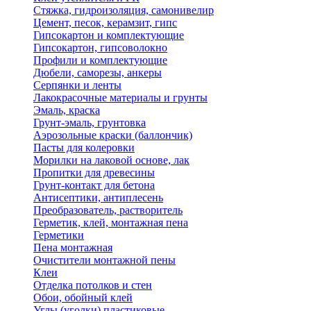
Стяжка, гидроизоляция, самонивелир
Цемент, песок, керамзит, гипс
Гипсокартон и комплектующие
Гипсокартон, гипсоволокно
Профили и комплектующие
Дюбели, саморезы, анкеры
Серпянки и ленты
Лакокрасочные материалы и грунты
Эмаль, краска
Грунт-эмаль, грунтовка
Аэрозольные краски (баллончик)
Пасты для колеровки
Морилки на лаковой основе, лак
Пропитки для древесины
Грунт-контакт для бетона
Антисептики, антиплесень
Преобразователь, растворитель
Герметик, клей, монтажная пена
Герметики
Пена монтажная
Очистители монтажной пены
Клеи
Отделка потолков и стен
Обои, обойный клей
Углы (уголки) пластиковые