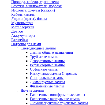
Провода, кабели, удлинители
Розетки, выключатели, коробки
Изолента, хомуты (стяжки)
Кабель-каналы
Ящики (щиты), боксы
Мультиметры
Металлорукав
Другое
Аккумуляторы
Батарейки
Патроны для ламп
Светодиодные лампы
Лампы общего назначения
Трубчатые лампы
Декоративные лампы
Рефлекторные лампы
Софитные лампы
Капсульные лампы G-цоколь
Специальные лампы
Диммируемые лампы
Филаментные лампы
Другие лампы
Галогенные вольфрамовые лампы
Галогенные капсульные лампы
Люминесцентные трубчатые лампы