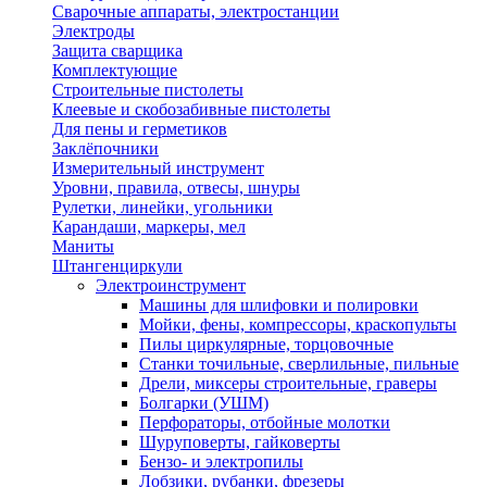
Сварочные аппараты, электростанции
Электроды
Защита сварщика
Комплектующие
Строительные пистолеты
Клеевые и скобозабивные пистолеты
Для пены и герметиков
Заклёпочники
Измерительный инструмент
Уровни, правила, отвесы, шнуры
Рулетки, линейки, угольники
Карандаши, маркеры, мел
Маниты
Штангенциркули
Электроинструмент
Машины для шлифовки и полировки
Мойки, фены, компрессоры, краскопульты
Пилы циркулярные, торцовочные
Станки точильные, сверлильные, пильные
Дрели, миксеры строительные, граверы
Болгарки (УШМ)
Перфораторы, отбойные молотки
Шуруповерты, гайковерты
Бензо- и электропилы
Лобзики, рубанки, фрезеры