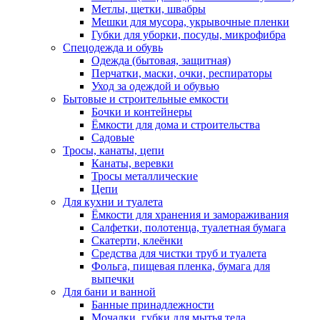
Метлы, щетки, швабры
Мешки для мусора, укрывочные пленки
Губки для уборки, посуды, микрофибра
Спецодежда и обувь
Одежда (бытовая, защитная)
Перчатки, маски, очки, респираторы
Уход за одеждой и обувью
Бытовые и строительные емкости
Бочки и контейнеры
Ёмкости для дома и строительства
Садовые
Тросы, канаты, цепи
Канаты, веревки
Тросы металлические
Цепи
Для кухни и туалета
Ёмкости для хранения и замораживания
Салфетки, полотенца, туалетная бумага
Скатерти, клеёнки
Средства для чистки труб и туалета
Фольга, пищевая пленка, бумага для
выпечки
Для бани и ванной
Банные принадлежности
Мочалки, губки для мытья тела